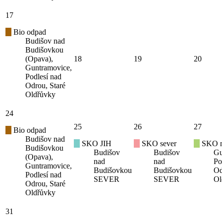
17
Bio odpad
Budišov nad
Budišovkou
(Opava),
18
19
20
Guntramovice,
Podlesí nad
Odrou, Staré
Oldřůvky
24
25
26
27
Bio odpad
Budišov nad
SKO JIH
SKO sever
SKO mí
Budišovkou
Budišov
Budišov
Gu
(Opava),
nad
nad
Po
Guntramovice,
Budišovkou
Budišovkou
Od
Podlesí nad
SEVER
SEVER
Ol
Odrou, Staré
Oldřůvky
31