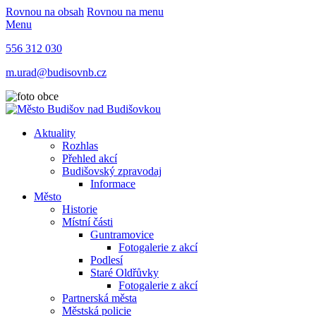
Rovnou na obsah
Rovnou na menu
Menu
556 312 030
m.urad@budisovnb.cz
Aktuality
Rozhlas
Přehled akcí
Budišovský zpravodaj
Informace
Město
Historie
Místní části
Guntramovice
Fotogalerie z akcí
Podlesí
Staré Oldřůvky
Fotogalerie z akcí
Partnerská města
Městská policie