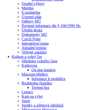
Osadní výbory
Matrika
E-podatelna
Územní plán
Odbory MÚ
Povinné informace dle § 106⁄1999 Sb.
Úřední deska
Dokumenty MÚ
Czech Point
Interaktivní mapa
Aktuální teplota
Veřejné zakázky
Kultura a volný čas
Středisko volného času
Knihovna
On-line katalog
Muzeum břidlice
Informace k prohlídce
Rozhledna Halaška
Terénní hra
Letnice
Kam na výlet
Sport
Spolky a zájmová sdružení
Mikroregion Moravice