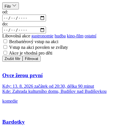
Filtr
od:
do:
Libovolná akce
gastronomie
hudba
kino-film
ostatní
Bezbariérový vstup na akci
Vstup na akci povolen se zvířaty
Akce je vhodná pro děti
Zrušit filtr
Filtrovat
Ovce žerou první
Kdy:
13. 8. 2026 začátek od 20:30, délka 90 minut
Kde:
Zahrada kulturního domu, Budišov nad Budišovkou
komedie
Bardotky