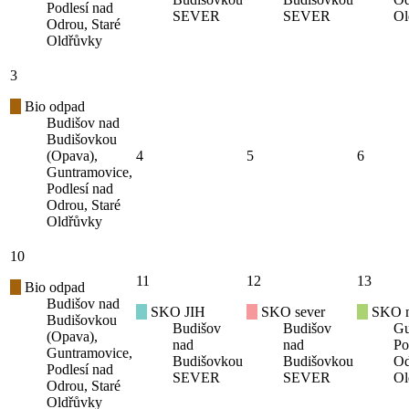
Podlesí nad
SEVER
SEVER
Ol
Odrou, Staré
Oldřůvky
3
Bio odpad
Budišov nad
Budišovkou
(Opava),
4
5
6
Guntramovice,
Podlesí nad
Odrou, Staré
Oldřůvky
10
11
12
13
Bio odpad
Budišov nad
SKO JIH
SKO sever
SKO mí
Budišovkou
Budišov
Budišov
Gu
(Opava),
nad
nad
Po
Guntramovice,
Budišovkou
Budišovkou
Od
Podlesí nad
SEVER
SEVER
Ol
Odrou, Staré
Oldřůvky