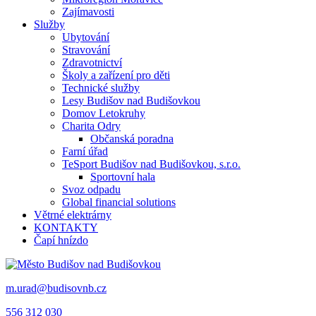
Zajímavosti
Služby
Ubytování
Stravování
Zdravotnictví
Školy a zařízení pro děti
Technické služby
Lesy Budišov nad Budišovkou
Domov Letokruhy
Charita Odry
Občanská poradna
Farní úřad
TeSport Budišov nad Budišovkou, s.r.o.
Sportovní hala
Svoz odpadu
Global financial solutions
Větrné elektrárny
KONTAKTY
Čapí hnízdo
m.urad@budisovnb.cz
556 312 030