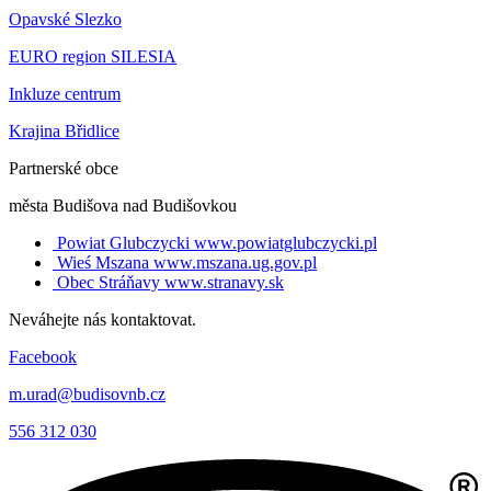
Opavské Slezko
EURO region SILESIA
Inkluze centrum
Krajina Břidlice
Partnerské obce
města Budišova nad Budišovkou
Powiat Glubczycki
www.powiatglubczycki.pl
Wieś Mszana
www.mszana.ug.gov.pl
Obec Stráňavy
www.stranavy.sk
Neváhejte nás kontaktovat.
Facebook
m.urad@budisovnb.cz
556 312 030