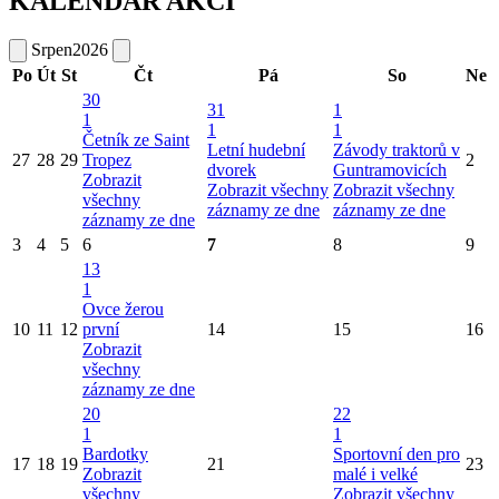
KALENDÁŘ AKCÍ
Srpen
2026
Po
Út
St
Čt
Pá
So
Ne
30
31
1
1
1
1
Četník ze Saint
Letní hudební
Závody traktorů v
27
28
29
Tropez
2
dvorek
Guntramovicích
Zobrazit
Zobrazit všechny
Zobrazit všechny
všechny
záznamy ze dne
záznamy ze dne
záznamy ze dne
3
4
5
6
7
8
9
13
1
Ovce žerou
10
11
12
první
14
15
16
Zobrazit
všechny
záznamy ze dne
20
22
1
1
Bardotky
Sportovní den pro
17
18
19
21
23
Zobrazit
malé i velké
všechny
Zobrazit všechny