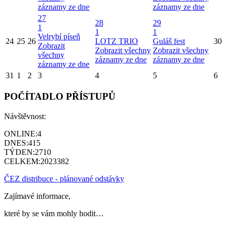
záznamy ze dne
záznamy ze dne
27
28
29
1
1
1
Velrybí píseň
24
25
26
LOTZ TRIO
Guláš fest
30
Zobrazit
Zobrazit všechny
Zobrazit všechny
všechny
záznamy ze dne
záznamy ze dne
záznamy ze dne
31
1
2
3
4
5
6
POČÍTADLO PŘÍSTUPŮ
Návštěvnost:
ONLINE:
4
DNES:
415
TÝDEN:
2710
CELKEM:
2023382
ČEZ distribuce - plánované odstávky
Zajímavé informace,
které by se vám mohly hodit…