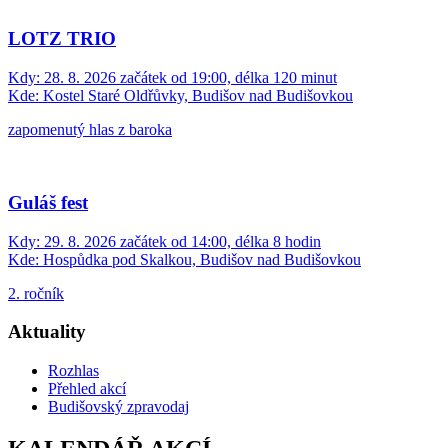
LOTZ TRIO
Kdy:
28. 8. 2026 začátek od 19:00, délka 120 minut
Kde:
Kostel Staré Oldřůvky, Budišov nad Budišovkou
zapomenutý hlas z baroka
Guláš fest
Kdy:
29. 8. 2026 začátek od 14:00, délka 8 hodin
Kde:
Hospůdka pod Skalkou, Budišov nad Budišovkou
2. ročník
Aktuality
Rozhlas
Přehled akcí
Budišovský zpravodaj