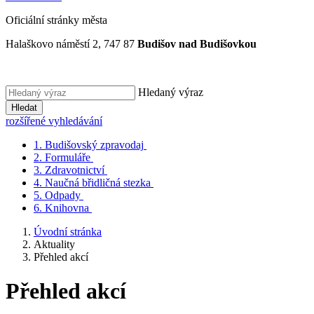
Oficiální stránky města
Halaškovo náměstí 2, 747 87
Budišov nad Budišovkou
Hledaný výraz
Hledat
rozšířené vyhledávání
1.
Budišovský zpravodaj
2.
Formuláře
3.
Zdravotnictví
4.
Naučná břidličná stezka
5.
Odpady
6.
Knihovna
Úvodní stránka
Aktuality
Přehled akcí
Přehled akcí