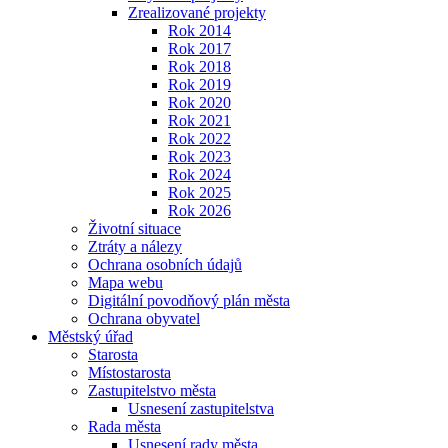
Zrealizované projekty
Rok 2014
Rok 2017
Rok 2018
Rok 2019
Rok 2020
Rok 2021
Rok 2022
Rok 2023
Rok 2024
Rok 2025
Rok 2026
Životní situace
Ztráty a nálezy
Ochrana osobních údajů
Mapa webu
Digitální povodňový plán města
Ochrana obyvatel
Městský úřad
Starosta
Místostarosta
Zastupitelstvo města
Usnesení zastupitelstva
Rada města
Usnesení rady města