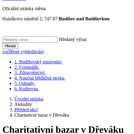
Oficiální stránky města
Halaškovo náměstí 2, 747 87
Budišov nad Budišovkou
Hledaný výraz
Hledat
rozšířené vyhledávání
1.
Budišovský zpravodaj
2.
Formuláře
3.
Zdravotnictví
4.
Naučná břidličná stezka
5.
Odpady
6.
Knihovna
Úvodní stránka
Aktuality
Přehled akcí
Charitativní bazar v Dřeváku
Charitativní bazar v Dřeváku