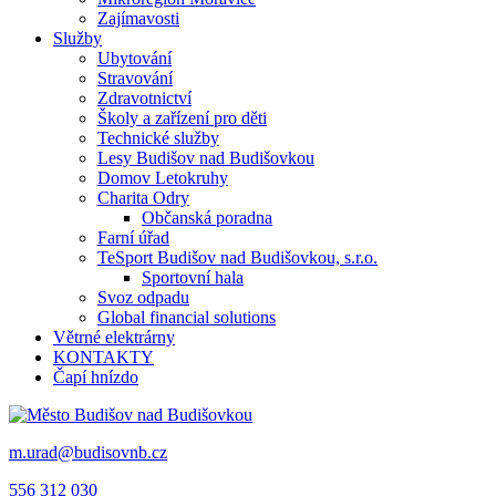
Zajímavosti
Služby
Ubytování
Stravování
Zdravotnictví
Školy a zařízení pro děti
Technické služby
Lesy Budišov nad Budišovkou
Domov Letokruhy
Charita Odry
Občanská poradna
Farní úřad
TeSport Budišov nad Budišovkou, s.r.o.
Sportovní hala
Svoz odpadu
Global financial solutions
Větrné elektrárny
KONTAKTY
Čapí hnízdo
m.urad@budisovnb.cz
556 312 030