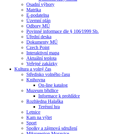
Osadní výbory
Matrika
E-podatelna
Územní plán
Odbory MÚ
Povinné informace dle § 106⁄1999 Sb.
Úřední deska
Dokumenty MÚ
Czech Point
Interaktivní mapa
Aktuální teplota
Veřejné zakázky
Kultura a volný čas
Středisko volného času
Knihovna
On-line katalog
Muzeum břidlice
Informace k prohlídce
Rozhledna Halaška
Terénní hra
Letnice
Kam na výlet
Sport
Spolky a zájmová sdružení
Mikroregion Moravice