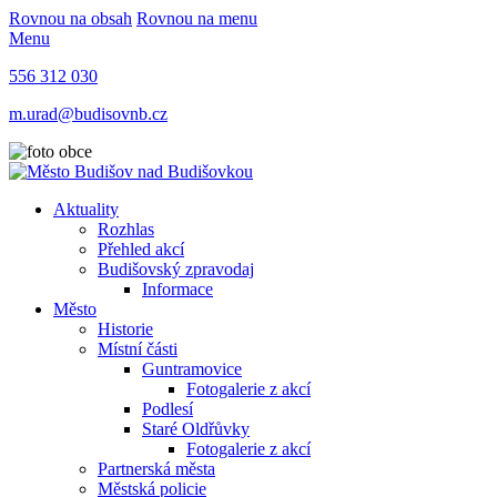
Rovnou na obsah
Rovnou na menu
Menu
556 312 030
m.urad@budisovnb.cz
Aktuality
Rozhlas
Přehled akcí
Budišovský zpravodaj
Informace
Město
Historie
Místní části
Guntramovice
Fotogalerie z akcí
Podlesí
Staré Oldřůvky
Fotogalerie z akcí
Partnerská města
Městská policie