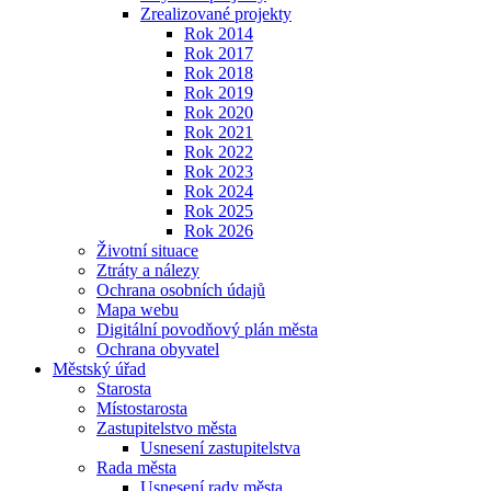
Zrealizované projekty
Rok 2014
Rok 2017
Rok 2018
Rok 2019
Rok 2020
Rok 2021
Rok 2022
Rok 2023
Rok 2024
Rok 2025
Rok 2026
Životní situace
Ztráty a nálezy
Ochrana osobních údajů
Mapa webu
Digitální povodňový plán města
Ochrana obyvatel
Městský úřad
Starosta
Místostarosta
Zastupitelstvo města
Usnesení zastupitelstva
Rada města
Usnesení rady města