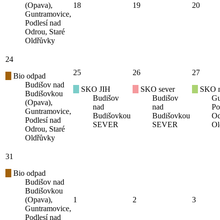
(Opava),
18
19
20
Guntramovice,
Podlesí nad
Odrou, Staré
Oldřůvky
24
25
26
27
Bio odpad
Budišov nad
SKO JIH
SKO sever
SKO mí
Budišovkou
Budišov
Budišov
Gu
(Opava),
nad
nad
Po
Guntramovice,
Budišovkou
Budišovkou
Od
Podlesí nad
SEVER
SEVER
Ol
Odrou, Staré
Oldřůvky
31
Bio odpad
Budišov nad
Budišovkou
(Opava),
1
2
3
Guntramovice,
Podlesí nad