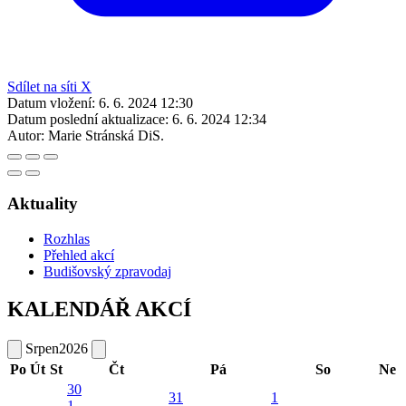
Sdílet na síti X
Datum vložení:
6. 6. 2024 12:30
Datum poslední aktualizace:
6. 6. 2024 12:34
Autor:
Marie Stránská DiS.
Aktuality
Rozhlas
Přehled akcí
Budišovský zpravodaj
KALENDÁŘ AKCÍ
Srpen
2026
Po
Út
St
Čt
Pá
So
Ne
30
31
1
1