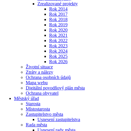
Zrealizované projekty
Rok 2014
Rok 2017
Rok 2018
Rok 2019
Rok 2020
Rok 2021
Rok 2022
Rok 2023
Rok 2024
Rok 2025
Rok 2026
Životní situace
Ztráty a nálezy
Ochrana osobních údajů
Mapa webu
Digitální povodňový plán města
Ochrana obyvatel
Městský úřad
Starosta
Místostarosta
Zastupitelstvo města
Usnesení zastupitelstva
Rada města
Usnesení rady města