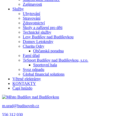
Zajímavosti
Služby
Ubytování
Stravování
Zdravotnictví
Školy a zařízení pro děti
Technické služby
Lesy Budišov nad Budišovkou
Domov Letokruhy
Charita Odry
Občanská poradna
Farní úřad
TeSport Budišov nad Budišovkou, s.r.o.
Sportovní hala
Svoz odpadu
Global financial solutions
Větrné elektrárny
KONTAKTY
Čapí hnízdo
m.urad@budisovnb.cz
556 312 030