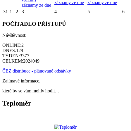
záznamy ze dne
záznamy ze dne
záznamy ze dne
31
1
2
3
4
5
6
POČÍTADLO PŘÍSTUPŮ
Návštěvnost:
ONLINE:
2
DNES:
129
TÝDEN:
3377
CELKEM:
2024049
ČEZ distribuce - plánované odstávky
Zajímavé informace,
které by se vám mohly hodit…
Teploměr