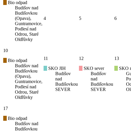
Bio odpad
Budišov nad
Budišovkou
(Opava),
4
5
6
Guntramovice,
Podlesí nad
Odrou, Staré
Oldřůvky
10
11
12
13
Bio odpad
Budišov nad
SKO JIH
SKO sever
SKO mí
Budišovkou
Budišov
Budišov
Gu
(Opava),
nad
nad
Po
Guntramovice,
Budišovkou
Budišovkou
Od
Podlesí nad
SEVER
SEVER
Ol
Odrou, Staré
Oldřůvky
17
Bio odpad
Budišov nad
Budišovkou