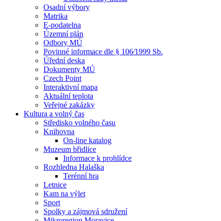
Osadní výbory
Matrika
E-podatelna
Územní plán
Odbory MÚ
Povinné informace dle § 106⁄1999 Sb.
Úřední deska
Dokumenty MÚ
Czech Point
Interaktivní mapa
Aktuální teplota
Veřejné zakázky
Kultura a volný čas
Středisko volného času
Knihovna
On-line katalog
Muzeum břidlice
Informace k prohlídce
Rozhledna Halaška
Terénní hra
Letnice
Kam na výlet
Sport
Spolky a zájmová sdružení
Mikroregion Moravice