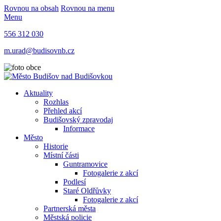
Rovnou na obsah
Rovnou na menu
Menu
556 312 030
m.urad@budisovnb.cz
Aktuality
Rozhlas
Přehled akcí
Budišovský zpravodaj
Informace
Město
Historie
Místní části
Guntramovice
Fotogalerie z akcí
Podlesí
Staré Oldřůvky
Fotogalerie z akcí
Partnerská města
Městská policie