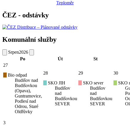
Teploměr
ČEZ - odstávky
Komunální služby
Srpen
2026
Po
Út
St
27
28
29
30
Bio odpad
Budišov nad
SKO JIH
SKO sever
SKO mí
Budišovkou
Budišov
Budišov
Gu
(Opava),
nad
nad
Po
Guntramovice,
Budišovkou
Budišovkou
Od
Podlesí nad
SEVER
SEVER
Ol
Odrou, Staré
Oldřůvky
3