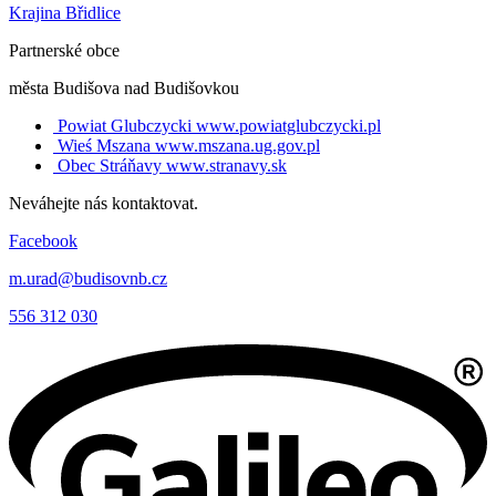
Krajina Břidlice
Partnerské obce
města Budišova nad Budišovkou
Powiat Glubczycki
www.powiatglubczycki.pl
Wieś Mszana
www.mszana.ug.gov.pl
Obec Stráňavy
www.stranavy.sk
Neváhejte nás kontaktovat.
Facebook
m.urad@budisovnb.cz
556 312 030