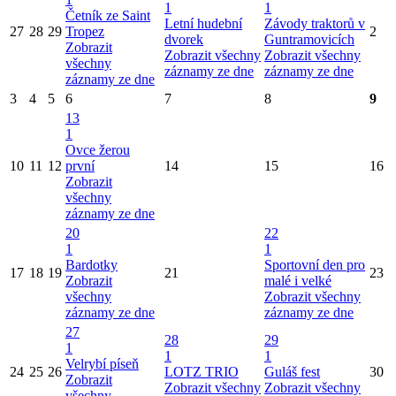
1
1
Četník ze Saint
Letní hudební
Závody traktorů v
27
28
29
Tropez
2
dvorek
Guntramovicích
Zobrazit
Zobrazit všechny
Zobrazit všechny
všechny
záznamy ze dne
záznamy ze dne
záznamy ze dne
3
4
5
6
7
8
9
13
1
Ovce žerou
10
11
12
první
14
15
16
Zobrazit
všechny
záznamy ze dne
20
22
1
1
Bardotky
Sportovní den pro
17
18
19
21
23
Zobrazit
malé i velké
všechny
Zobrazit všechny
záznamy ze dne
záznamy ze dne
27
28
29
1
1
1
Velrybí píseň
24
25
26
LOTZ TRIO
Guláš fest
30
Zobrazit
Zobrazit všechny
Zobrazit všechny
všechny