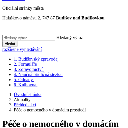
Oficiální stránky města
Halaškovo náměstí 2, 747 87
Budišov nad Budišovkou
Hledaný výraz
Hledat
rozšířené vyhledávání
1.
Budišovský zpravodaj
2.
Formuláře
3.
Zdravotnictví
4.
Naučná břidličná stezka
5.
Odpady
6.
Knihovna
Úvodní stránka
Aktuality
Přehled akcí
Péče o nemocného v domácím prostředí
Péče o nemocného v domácím