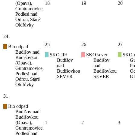
(Opava),
18
19
20
Guntramovice,
Podlesí nad
Odrou, Staré
Oldřůvky
24
25
26
27
Bio odpad
Budišov nad
SKO JIH
SKO sever
SKO mí
Budišovkou
Budišov
Budišov
Gu
(Opava),
nad
nad
Po
Guntramovice,
Budišovkou
Budišovkou
Od
Podlesí nad
SEVER
SEVER
Ol
Odrou, Staré
Oldřůvky
31
Bio odpad
Budišov nad
Budišovkou
(Opava),
1
2
3
Guntramovice,
Podlesí nad