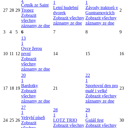
1
1
Četník ze Saint
Letní hudební
Závody traktorů v
27
28
29
Tropez
2
dvorek
Guntramovicích
Zobrazit
Zobrazit všechny
Zobrazit všechny
všechny
záznamy ze dne
záznamy ze dne
záznamy ze dne
3
4
5
6
7
8
9
13
1
Ovce žerou
10
11
12
první
14
15
16
Zobrazit
všechny
záznamy ze dne
20
22
1
1
Bardotky
Sportovní den pro
17
18
19
21
23
Zobrazit
malé i velké
všechny
Zobrazit všechny
záznamy ze dne
záznamy ze dne
27
28
29
1
1
1
Velrybí píseň
24
25
26
LOTZ TRIO
Guláš fest
30
Zobrazit
Zobrazit všechny
Zobrazit všechny
všechny