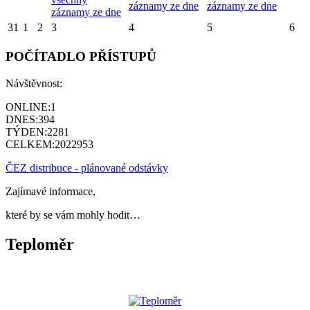
záznamy ze dne
záznamy ze dne
záznamy ze dne
31
1
2
3
4
5
6
POČÍTADLO PŘÍSTUPŮ
Návštěvnost:
ONLINE:
1
DNES:
394
TÝDEN:
2281
CELKEM:
2022953
ČEZ distribuce - plánované odstávky
Zajímavé informace,
které by se vám mohly hodit…
Teploměr