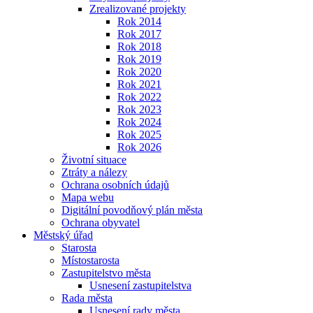
Zrealizované projekty
Rok 2014
Rok 2017
Rok 2018
Rok 2019
Rok 2020
Rok 2021
Rok 2022
Rok 2023
Rok 2024
Rok 2025
Rok 2026
Životní situace
Ztráty a nálezy
Ochrana osobních údajů
Mapa webu
Digitální povodňový plán města
Ochrana obyvatel
Městský úřad
Starosta
Místostarosta
Zastupitelstvo města
Usnesení zastupitelstva
Rada města
Usnesení rady města