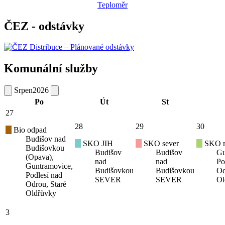
Teploměr
ČEZ - odstávky
Komunální služby
Srpen
2026
Po
Út
St
27
28
29
30
Bio odpad
Budišov nad
SKO JIH
SKO sever
SKO mí
Budišovkou
Budišov
Budišov
Gu
(Opava),
nad
nad
Po
Guntramovice,
Budišovkou
Budišovkou
Od
Podlesí nad
SEVER
SEVER
Ol
Odrou, Staré
Oldřůvky
3