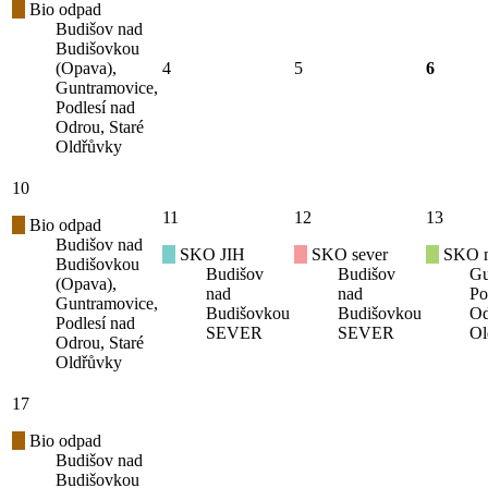
Bio odpad
Budišov nad
Budišovkou
(Opava),
4
5
6
Guntramovice,
Podlesí nad
Odrou, Staré
Oldřůvky
10
11
12
13
Bio odpad
Budišov nad
SKO JIH
SKO sever
SKO mí
Budišovkou
Budišov
Budišov
Gu
(Opava),
nad
nad
Po
Guntramovice,
Budišovkou
Budišovkou
Od
Podlesí nad
SEVER
SEVER
Ol
Odrou, Staré
Oldřůvky
17
Bio odpad
Budišov nad
Budišovkou