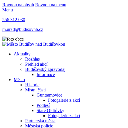
Rovnou na obsah
Rovnou na menu
Menu
556 312 030
m.urad@budisovnb.cz
Aktuality
Rozhlas
Přehled akcí
Budišovský zpravodaj
Informace
Město
Historie
Místní části
Guntramovice
Fotogalerie z akcí
Podlesí
Staré Oldřůvky
Fotogalerie z akcí
Partnerská města
Městská policie