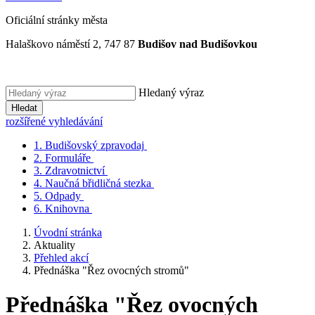
Oficiální stránky města
Halaškovo náměstí 2, 747 87
Budišov nad Budišovkou
Hledaný výraz
Hledat
rozšířené vyhledávání
1.
Budišovský zpravodaj
2.
Formuláře
3.
Zdravotnictví
4.
Naučná břidličná stezka
5.
Odpady
6.
Knihovna
Úvodní stránka
Aktuality
Přehled akcí
Přednáška "Řez ovocných stromů"
Přednáška "Řez ovocných