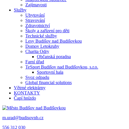
Zajímavosti
Služby
Ubytování
Stravování
Zdravotnictví
Školy a zařízení pro děti
Technické služby
Lesy Budišov nad Budišovkou
Domov Letokruhy
Charita Odry
Občanská poradna
Farní úřad
TeSport Budišov nad Budišovkou, s.r.o.
Sportovní hala
Svoz odpadu
Global financial solutions
Větrné elektrárny
KONTAKTY
Čapí hnízdo
m.urad@budisovnb.cz
556 312 030