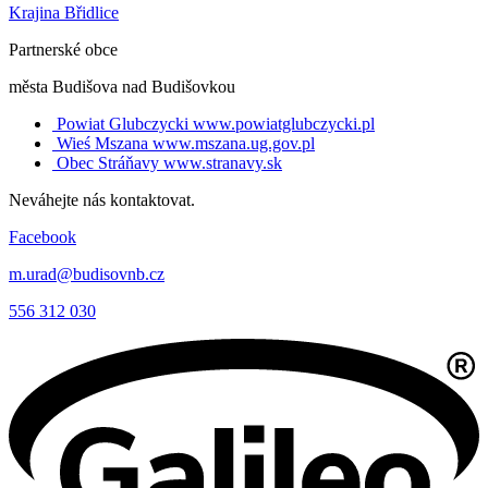
Krajina Břidlice
Partnerské obce
města Budišova nad Budišovkou
Powiat Glubczycki
www.powiatglubczycki.pl
Wieś Mszana
www.mszana.ug.gov.pl
Obec Stráňavy
www.stranavy.sk
Neváhejte nás kontaktovat.
Facebook
m.urad@budisovnb.cz
556 312 030