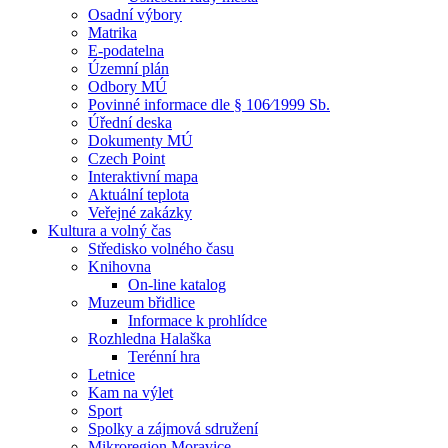
Osadní výbory
Matrika
E-podatelna
Územní plán
Odbory MÚ
Povinné informace dle § 106⁄1999 Sb.
Úřední deska
Dokumenty MÚ
Czech Point
Interaktivní mapa
Aktuální teplota
Veřejné zakázky
Kultura a volný čas
Středisko volného času
Knihovna
On-line katalog
Muzeum břidlice
Informace k prohlídce
Rozhledna Halaška
Terénní hra
Letnice
Kam na výlet
Sport
Spolky a zájmová sdružení
Mikroregion Moravice