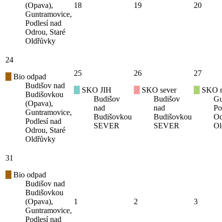
(Opava),
18
19
20
Guntramovice,
Podlesí nad
Odrou, Staré
Oldřůvky
24
25
26
27
Bio odpad
Budišov nad
SKO JIH
SKO sever
SKO mí
Budišovkou
Budišov
Budišov
Gu
(Opava),
nad
nad
Po
Guntramovice,
Budišovkou
Budišovkou
Od
Podlesí nad
SEVER
SEVER
Ol
Odrou, Staré
Oldřůvky
31
Bio odpad
Budišov nad
Budišovkou
(Opava),
1
2
3
Guntramovice,
Podlesí nad