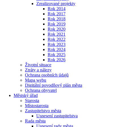
Zrealizované projekty
Rok 2014
Rok 2017
Rok 2018
Rok 2019
Rok 2020
Rok 2021
Rok 2022
Rok 2023
Rok 2024
Rok 2025
Rok 2026
Životní situace
Ztráty a nálezy
Ochrana osobních údajů
Mapa webu
Digitální povodňový plán města
Ochrana obyvatel
Městský úřad
Starosta
Místostarosta
Zastupitelstvo města
Usnesení zastupitelstva
Rada města
Usnesení rady města