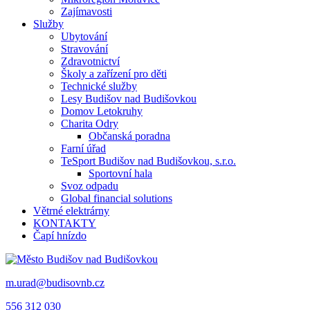
Zajímavosti
Služby
Ubytování
Stravování
Zdravotnictví
Školy a zařízení pro děti
Technické služby
Lesy Budišov nad Budišovkou
Domov Letokruhy
Charita Odry
Občanská poradna
Farní úřad
TeSport Budišov nad Budišovkou, s.r.o.
Sportovní hala
Svoz odpadu
Global financial solutions
Větrné elektrárny
KONTAKTY
Čapí hnízdo
m.urad@budisovnb.cz
556 312 030