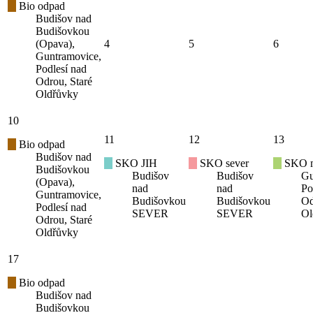
Bio odpad
Budišov nad
Budišovkou
(Opava),
4
5
6
Guntramovice,
Podlesí nad
Odrou, Staré
Oldřůvky
10
11
12
13
Bio odpad
Budišov nad
SKO JIH
SKO sever
SKO mí
Budišovkou
Budišov
Budišov
Gu
(Opava),
nad
nad
Po
Guntramovice,
Budišovkou
Budišovkou
Od
Podlesí nad
SEVER
SEVER
Ol
Odrou, Staré
Oldřůvky
17
Bio odpad
Budišov nad
Budišovkou