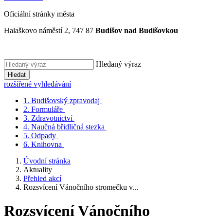
Oficiální stránky města
Halaškovo náměstí 2, 747 87
Budišov nad Budišovkou
Hledaný výraz
Hledat
rozšířené vyhledávání
1.
Budišovský zpravodaj
2.
Formuláře
3.
Zdravotnictví
4.
Naučná břidličná stezka
5.
Odpady
6.
Knihovna
Úvodní stránka
Aktuality
Přehled akcí
Rozsvícení Vánočního stromečku v...
Rozsvícení Vánočního