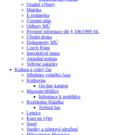
Osadní výbory
Matrika
E-podatelna
Územní plán
Odbory MÚ
Povinné informace dle § 106⁄1999 Sb.
Úřední deska
Dokumenty MÚ
Czech Point
Interaktivní mapa
Aktuální teplota
Veřejné zakázky
Kultura a volný čas
Středisko volného času
Knihovna
On-line katalog
Muzeum břidlice
Informace k prohlídce
Rozhledna Halaška
Terénní hra
Letnice
Kam na výlet
Sport
Spolky a zájmová sdružení
Mikroregion Moravice