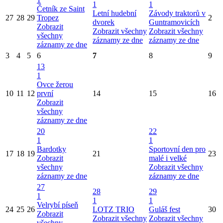
1
1
Četník ze Saint
Letní hudební
Závody traktorů v
27
28
29
Tropez
2
dvorek
Guntramovicích
Zobrazit
Zobrazit všechny
Zobrazit všechny
všechny
záznamy ze dne
záznamy ze dne
záznamy ze dne
3
4
5
6
7
8
9
13
1
Ovce žerou
10
11
12
první
14
15
16
Zobrazit
všechny
záznamy ze dne
20
22
1
1
Bardotky
Sportovní den pro
17
18
19
21
23
Zobrazit
malé i velké
všechny
Zobrazit všechny
záznamy ze dne
záznamy ze dne
27
28
29
1
1
1
Velrybí píseň
24
25
26
LOTZ TRIO
Guláš fest
30
Zobrazit
Zobrazit všechny
Zobrazit všechny
všechny