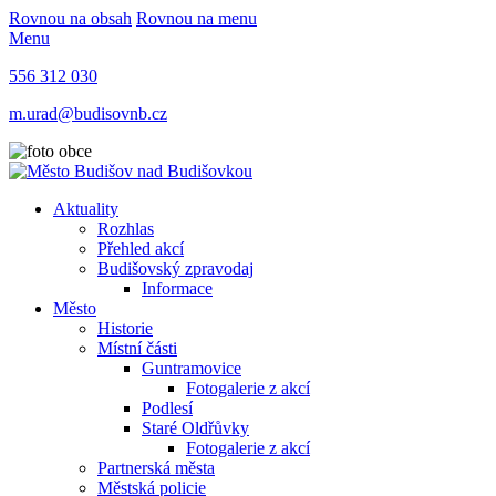
Rovnou na obsah
Rovnou na menu
Menu
556 312 030
m.urad@budisovnb.cz
Aktuality
Rozhlas
Přehled akcí
Budišovský zpravodaj
Informace
Město
Historie
Místní části
Guntramovice
Fotogalerie z akcí
Podlesí
Staré Oldřůvky
Fotogalerie z akcí
Partnerská města
Městská policie