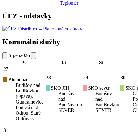
Teploměr
ČEZ - odstávky
Komunální služby
Srpen
2026
Po
Út
St
27
28
29
30
Bio odpad
Budišov nad
SKO JIH
SKO sever
SKO mí
Budišovkou
Budišov
Budišov
Gu
(Opava),
nad
nad
Po
Guntramovice,
Budišovkou
Budišovkou
Od
Podlesí nad
SEVER
SEVER
Ol
Odrou, Staré
Oldřůvky
3