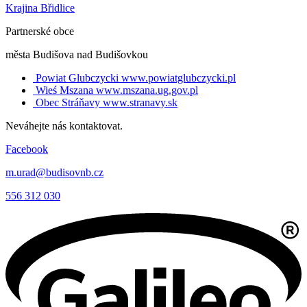
Krajina Břidlice
Partnerské obce
města Budišova nad Budišovkou
Powiat Glubczycki
www.powiatglubczycki.pl
Wieś Mszana
www.mszana.ug.gov.pl
Obec Stráňavy
www.stranavy.sk
Neváhejte nás kontaktovat.
Facebook
m.urad@budisovnb.cz
556 312 030