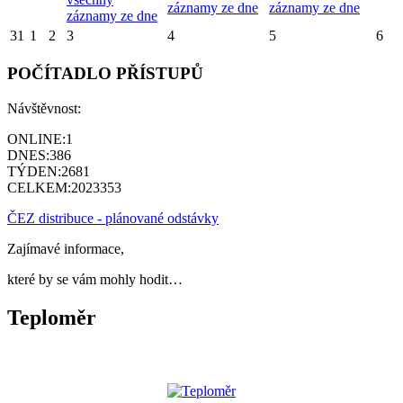
záznamy ze dne
záznamy ze dne
záznamy ze dne
31
1
2
3
4
5
6
POČÍTADLO PŘÍSTUPŮ
Návštěvnost:
ONLINE:
1
DNES:
386
TÝDEN:
2681
CELKEM:
2023353
ČEZ distribuce - plánované odstávky
Zajímavé informace,
které by se vám mohly hodit…
Teploměr