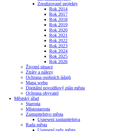
Zrealizované projekty
Rok 2014
Rok 2017
Rok 2018
Rok 2019
Rok 2020
Rok 2021
Rok 2022
Rok 2023
Rok 2024
Rok 2025
Rok 2026
Životní situace
Ztráty a nálezy
Ochrana osobních údajů
Mapa webu
Digitální povodňový plán města
Ochrana obyvatel
Městský úřad
Starosta
Místostarosta
Zastupitelstvo města
Usnesení zastupitelstva
Rada města
Usnesení rady města