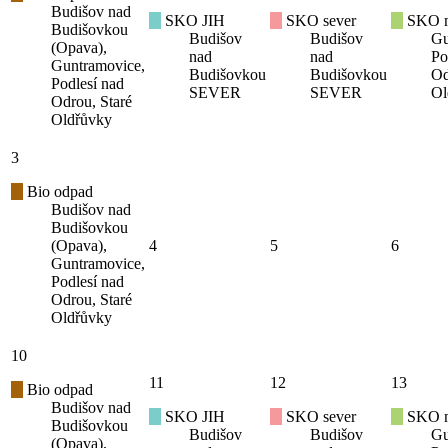
Budišov nad
SKO JIH
SKO sever
SKO mí
Budišovkou
Budišov
Budišov
Gu
(Opava),
nad
nad
Po
Guntramovice,
Budišovkou
Budišovkou
Od
Podlesí nad
SEVER
SEVER
Ol
Odrou, Staré
Oldřůvky
3
Bio odpad
Budišov nad
Budišovkou
(Opava),
4
5
6
Guntramovice,
Podlesí nad
Odrou, Staré
Oldřůvky
10
11
12
13
Bio odpad
Budišov nad
SKO JIH
SKO sever
SKO mí
Budišovkou
Budišov
Budišov
Gu
(Opava),