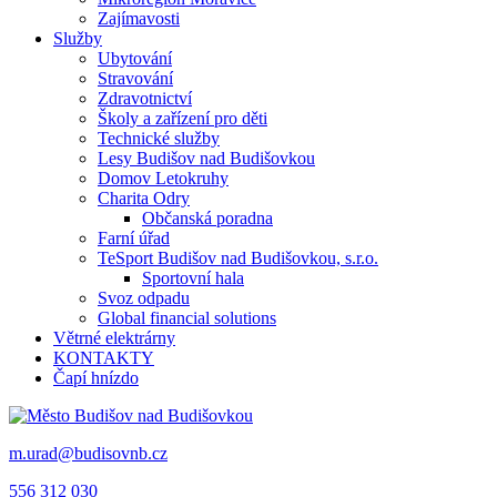
Zajímavosti
Služby
Ubytování
Stravování
Zdravotnictví
Školy a zařízení pro děti
Technické služby
Lesy Budišov nad Budišovkou
Domov Letokruhy
Charita Odry
Občanská poradna
Farní úřad
TeSport Budišov nad Budišovkou, s.r.o.
Sportovní hala
Svoz odpadu
Global financial solutions
Větrné elektrárny
KONTAKTY
Čapí hnízdo
m.urad@budisovnb.cz
556 312 030