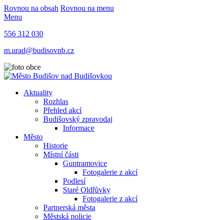
Rovnou na obsah
Rovnou na menu
Menu
556 312 030
m.urad@budisovnb.cz
Aktuality
Rozhlas
Přehled akcí
Budišovský zpravodaj
Informace
Město
Historie
Místní části
Guntramovice
Fotogalerie z akcí
Podlesí
Staré Oldřůvky
Fotogalerie z akcí
Partnerská města
Městská policie