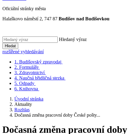
Oficiální stránky města
Halaškovo náměstí 2, 747 87
Budišov nad Budišovkou
Hledaný výraz
Hledat
rozšířené vyhledávání
1.
Budišovský zpravodaj
2.
Formuláře
3.
Zdravotnictví
4.
Naučná břidličná stezka
5.
Odpady
6.
Knihovna
Úvodní stránka
Aktuality
Rozhlas
Dočasná změna pracovní doby České pošty...
Dočasná změna pracovní doby