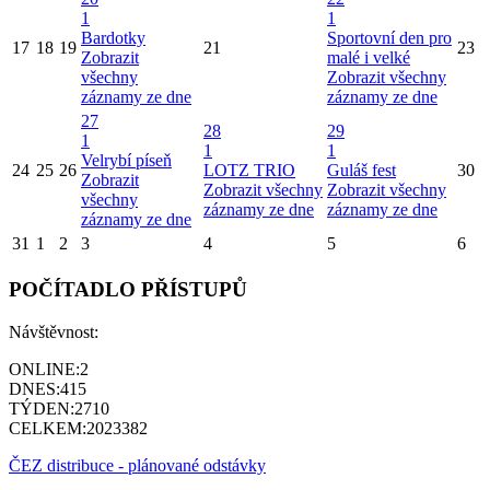
1
1
Bardotky
Sportovní den pro
17
18
19
21
23
Zobrazit
malé i velké
všechny
Zobrazit všechny
záznamy ze dne
záznamy ze dne
27
28
29
1
1
1
Velrybí píseň
24
25
26
LOTZ TRIO
Guláš fest
30
Zobrazit
Zobrazit všechny
Zobrazit všechny
všechny
záznamy ze dne
záznamy ze dne
záznamy ze dne
31
1
2
3
4
5
6
POČÍTADLO PŘÍSTUPŮ
Návštěvnost:
ONLINE:
2
DNES:
415
TÝDEN:
2710
CELKEM:
2023382
ČEZ distribuce - plánované odstávky