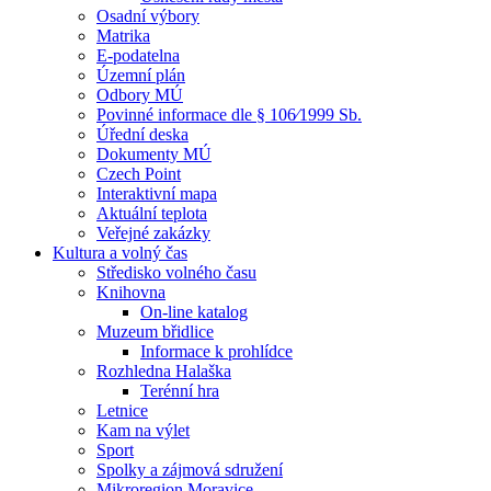
Osadní výbory
Matrika
E-podatelna
Územní plán
Odbory MÚ
Povinné informace dle § 106⁄1999 Sb.
Úřední deska
Dokumenty MÚ
Czech Point
Interaktivní mapa
Aktuální teplota
Veřejné zakázky
Kultura a volný čas
Středisko volného času
Knihovna
On-line katalog
Muzeum břidlice
Informace k prohlídce
Rozhledna Halaška
Terénní hra
Letnice
Kam na výlet
Sport
Spolky a zájmová sdružení
Mikroregion Moravice