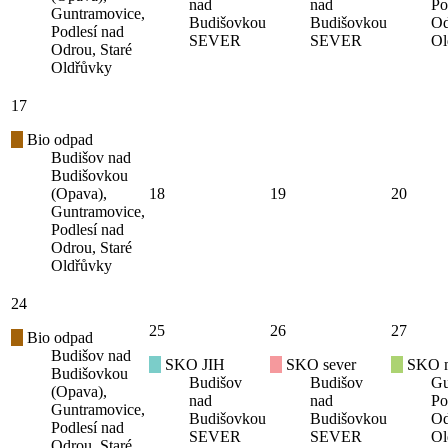
nad
nad
Po
Guntramovice,
Budišovkou
Budišovkou
Od
Podlesí nad
SEVER
SEVER
Ol
Odrou, Staré
Oldřůvky
17
Bio odpad
Budišov nad
Budišovkou
(Opava),
18
19
20
Guntramovice,
Podlesí nad
Odrou, Staré
Oldřůvky
24
25
26
27
Bio odpad
Budišov nad
SKO JIH
SKO sever
SKO mí
Budišovkou
Budišov
Budišov
Gu
(Opava),
nad
nad
Po
Guntramovice,
Budišovkou
Budišovkou
Od
Podlesí nad
SEVER
SEVER
Ol
Odrou, Staré