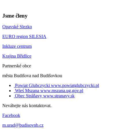
Jsme členy
Opavské Slezko
EURO region SILESIA
Inkluze centrum
Krajina Břidlice
Partnerské obce
města Budišova nad Budišovkou
Powiat Glubczycki
www.powiatglubczycki.pl
Wieś Mszana
www.mszana.ug.gov.pl
Obec Stráňavy
www.stranavy.sk
Neváhejte nás kontaktovat.
Facebook
m.urad@budisovnb.cz