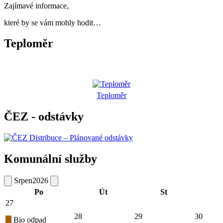
Zajímavé informace,
které by se vám mohly hodit…
Teploměr
Teploměr
ČEZ - odstávky
Komunální služby
Srpen
2026
Po
Út
St
27
28
29
30
Bio odpad