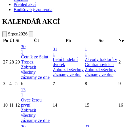
Přehled akcí
Budišovský zpravodaj
KALENDÁŘ AKCÍ
Srpen
2026
Po
Út
St
Čt
Pá
So
Ne
30
31
1
1
1
1
Četník ze Saint
Letní hudební
Závody traktorů v
27
28
29
Tropez
2
dvorek
Guntramovicích
Zobrazit
Zobrazit všechny
Zobrazit všechny
všechny
záznamy ze dne
záznamy ze dne
záznamy ze dne
3
4
5
6
7
8
9
13
1
Ovce žerou
10
11
12
první
14
15
16
Zobrazit
všechny
záznamy ze dne
20
22