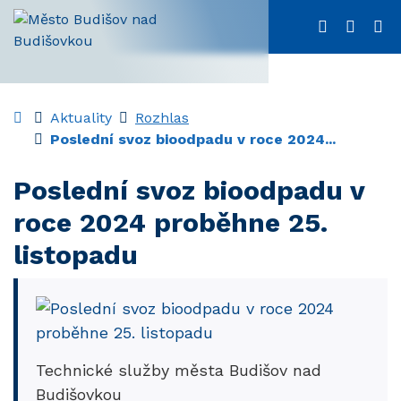
Rovnou na obsah
Menu
556 312 03
m.urad
Úvodní stránka
Aktuality
Rozhlas
Poslední svoz bioodpadu v roce 2024...
Poslední svoz bioodpadu v
roce 2024 proběhne 25.
listopadu
Technické služby města Budišov nad
Budišovkou