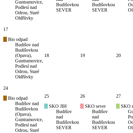
Guntramovice,
Budišovkou
Budišovkou
Od
Podlesí nad
SEVER
SEVER
Ol
Odrou, Staré
Oldřůvky
17
Bio odpad
Budišov nad
Budišovkou
(Opava),
18
19
20
Guntramovice,
Podlesí nad
Odrou, Staré
Oldřůvky
24
25
26
27
Bio odpad
Budišov nad
SKO JIH
SKO sever
SKO mí
Budišovkou
Budišov
Budišov
Gu
(Opava),
nad
nad
Po
Guntramovice,
Budišovkou
Budišovkou
Od
Podlesí nad
SEVER
SEVER
Ol
Odrou, Staré