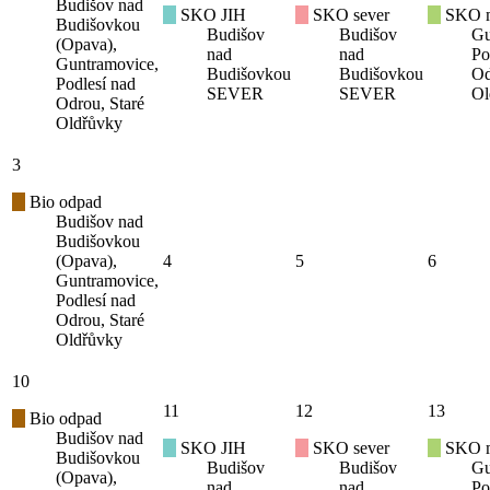
Budišov nad
SKO JIH
SKO sever
SKO mí
Budišovkou
Budišov
Budišov
Gu
(Opava),
nad
nad
Po
Guntramovice,
Budišovkou
Budišovkou
Od
Podlesí nad
SEVER
SEVER
Ol
Odrou, Staré
Oldřůvky
3
Bio odpad
Budišov nad
Budišovkou
(Opava),
4
5
6
Guntramovice,
Podlesí nad
Odrou, Staré
Oldřůvky
10
11
12
13
Bio odpad
Budišov nad
SKO JIH
SKO sever
SKO mí
Budišovkou
Budišov
Budišov
Gu
(Opava),
nad
nad
Po