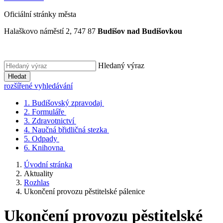
Oficiální stránky města
Halaškovo náměstí 2, 747 87
Budišov nad Budišovkou
Hledaný výraz
Hledat
rozšířené vyhledávání
1.
Budišovský zpravodaj
2.
Formuláře
3.
Zdravotnictví
4.
Naučná břidličná stezka
5.
Odpady
6.
Knihovna
Úvodní stránka
Aktuality
Rozhlas
Ukončení provozu pěstitelské pálenice
Ukončení provozu pěstitelské