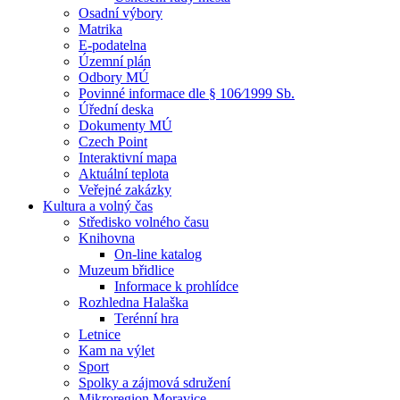
Osadní výbory
Matrika
E-podatelna
Územní plán
Odbory MÚ
Povinné informace dle § 106⁄1999 Sb.
Úřední deska
Dokumenty MÚ
Czech Point
Interaktivní mapa
Aktuální teplota
Veřejné zakázky
Kultura a volný čas
Středisko volného času
Knihovna
On-line katalog
Muzeum břidlice
Informace k prohlídce
Rozhledna Halaška
Terénní hra
Letnice
Kam na výlet
Sport
Spolky a zájmová sdružení
Mikroregion Moravice