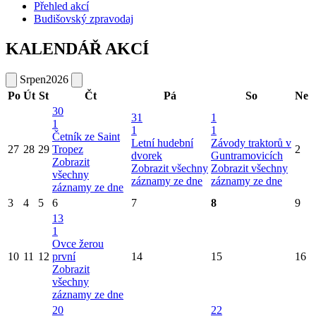
Přehled akcí
Budišovský zpravodaj
KALENDÁŘ AKCÍ
Srpen
2026
Po
Út
St
Čt
Pá
So
Ne
30
31
1
1
1
1
Četník ze Saint
Letní hudební
Závody traktorů v
27
28
29
Tropez
2
dvorek
Guntramovicích
Zobrazit
Zobrazit všechny
Zobrazit všechny
všechny
záznamy ze dne
záznamy ze dne
záznamy ze dne
3
4
5
6
7
8
9
13
1
Ovce žerou
10
11
12
první
14
15
16
Zobrazit
všechny
záznamy ze dne
20
22