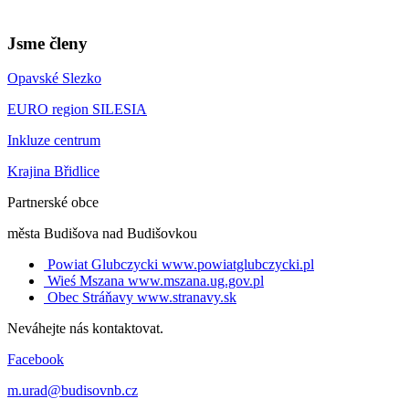
Jsme členy
Opavské Slezko
EURO region SILESIA
Inkluze centrum
Krajina Břidlice
Partnerské obce
města Budišova nad Budišovkou
Powiat Glubczycki
www.powiatglubczycki.pl
Wieś Mszana
www.mszana.ug.gov.pl
Obec Stráňavy
www.stranavy.sk
Neváhejte nás kontaktovat.
Facebook
m.urad@budisovnb.cz