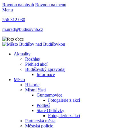
Rovnou na obsah
Rovnou na menu
Menu
556 312 030
m.urad@budisovnb.cz
Aktuality
Rozhlas
Přehled akcí
Budišovský zpravodaj
Informace
Město
Historie
Místní části
Guntramovice
Fotogalerie z akcí
Podlesí
Staré Oldřůvky
Fotogalerie z akcí
Partnerská města
Městská policie