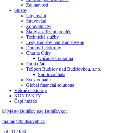
Zajímavosti
Služby
Ubytování
Stravování
Zdravotnictví
Školy a zařízení pro děti
Technické služby
Lesy Budišov nad Budišovkou
Domov Letokruhy
Charita Odry
Občanská poradna
Farní úřad
TeSport Budišov nad Budišovkou, s.r.o.
Sportovní hala
Svoz odpadu
Global financial solutions
Větrné elektrárny
KONTAKTY
Čapí hnízdo
m.urad@budisovnb.cz
556 312 030