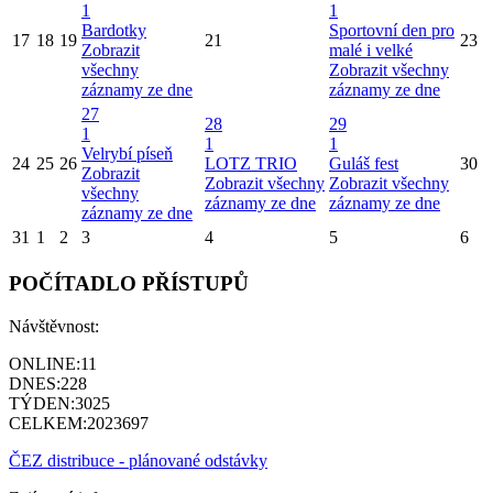
1
1
Bardotky
Sportovní den pro
17
18
19
21
23
Zobrazit
malé i velké
všechny
Zobrazit všechny
záznamy ze dne
záznamy ze dne
27
28
29
1
1
1
Velrybí píseň
24
25
26
LOTZ TRIO
Guláš fest
30
Zobrazit
Zobrazit všechny
Zobrazit všechny
všechny
záznamy ze dne
záznamy ze dne
záznamy ze dne
31
1
2
3
4
5
6
POČÍTADLO PŘÍSTUPŮ
Návštěvnost:
ONLINE:
11
DNES:
228
TÝDEN:
3025
CELKEM:
2023697
ČEZ distribuce - plánované odstávky