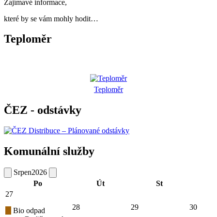
Zajímavé informace,
které by se vám mohly hodit…
Teploměr
Teploměr
ČEZ - odstávky
Komunální služby
Srpen
2026
Po
Út
St
27
28
29
30
Bio odpad