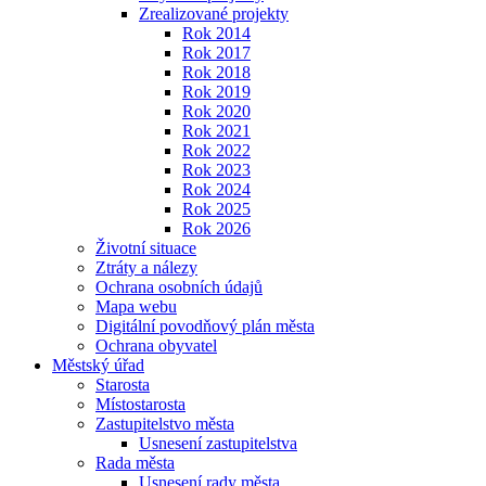
Zrealizované projekty
Rok 2014
Rok 2017
Rok 2018
Rok 2019
Rok 2020
Rok 2021
Rok 2022
Rok 2023
Rok 2024
Rok 2025
Rok 2026
Životní situace
Ztráty a nálezy
Ochrana osobních údajů
Mapa webu
Digitální povodňový plán města
Ochrana obyvatel
Městský úřad
Starosta
Místostarosta
Zastupitelstvo města
Usnesení zastupitelstva
Rada města
Usnesení rady města