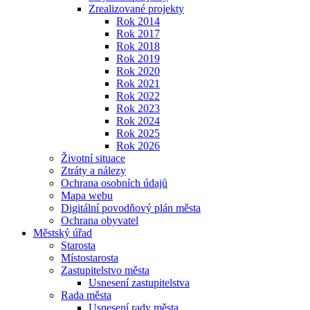
Zrealizované projekty
Rok 2014
Rok 2017
Rok 2018
Rok 2019
Rok 2020
Rok 2021
Rok 2022
Rok 2023
Rok 2024
Rok 2025
Rok 2026
Životní situace
Ztráty a nálezy
Ochrana osobních údajů
Mapa webu
Digitální povodňový plán města
Ochrana obyvatel
Městský úřad
Starosta
Místostarosta
Zastupitelstvo města
Usnesení zastupitelstva
Rada města
Usnesení rady města