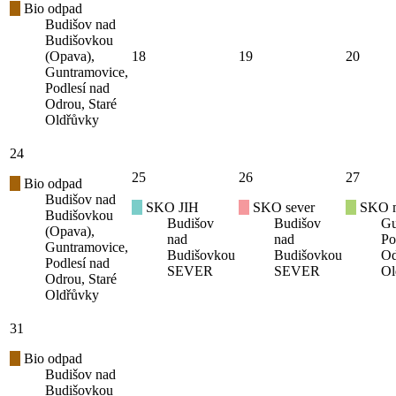
Bio odpad
Budišov nad
Budišovkou
(Opava),
18
19
20
Guntramovice,
Podlesí nad
Odrou, Staré
Oldřůvky
24
25
26
27
Bio odpad
Budišov nad
SKO JIH
SKO sever
SKO mí
Budišovkou
Budišov
Budišov
Gu
(Opava),
nad
nad
Po
Guntramovice,
Budišovkou
Budišovkou
Od
Podlesí nad
SEVER
SEVER
Ol
Odrou, Staré
Oldřůvky
31
Bio odpad
Budišov nad
Budišovkou