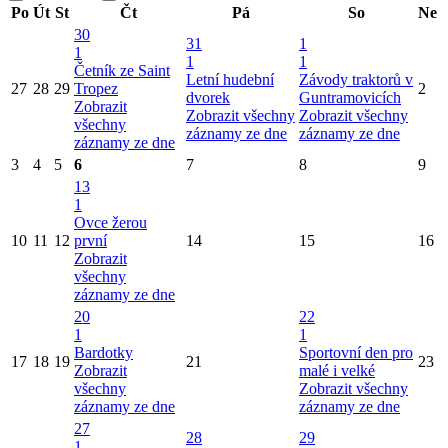
Po
Út
St
Čt
Pá
So
Ne
30
31
1
1
1
1
Četník ze Saint
Letní hudební
Závody traktorů v
27
28
29
Tropez
2
dvorek
Guntramovicích
Zobrazit
Zobrazit všechny
Zobrazit všechny
všechny
záznamy ze dne
záznamy ze dne
záznamy ze dne
3
4
5
6
7
8
9
13
1
Ovce žerou
10
11
12
první
14
15
16
Zobrazit
všechny
záznamy ze dne
20
22
1
1
Bardotky
Sportovní den pro
17
18
19
21
23
Zobrazit
malé i velké
všechny
Zobrazit všechny
záznamy ze dne
záznamy ze dne
27
28
29
1