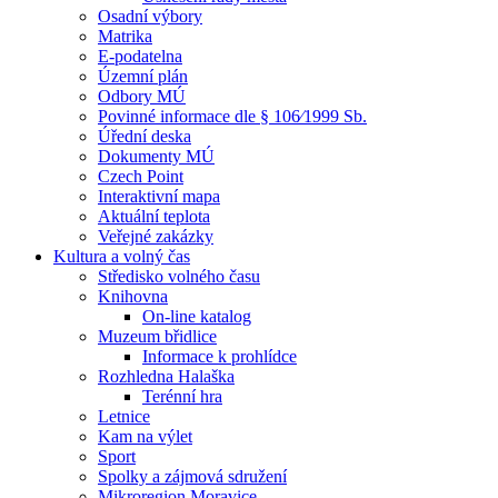
Osadní výbory
Matrika
E-podatelna
Územní plán
Odbory MÚ
Povinné informace dle § 106⁄1999 Sb.
Úřední deska
Dokumenty MÚ
Czech Point
Interaktivní mapa
Aktuální teplota
Veřejné zakázky
Kultura a volný čas
Středisko volného času
Knihovna
On-line katalog
Muzeum břidlice
Informace k prohlídce
Rozhledna Halaška
Terénní hra
Letnice
Kam na výlet
Sport
Spolky a zájmová sdružení
Mikroregion Moravice