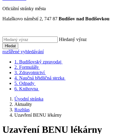
Oficiální stránky města
Halaškovo náměstí 2, 747 87
Budišov nad Budišovkou
Hledaný výraz
Hledat
rozšířené vyhledávání
1.
Budišovský zpravodaj
2.
Formuláře
3.
Zdravotnictví
4.
Naučná břidličná stezka
5.
Odpady
6.
Knihovna
Úvodní stránka
Aktuality
Rozhlas
Uzavření BENU lékárny
Uzavření BENU lékárny