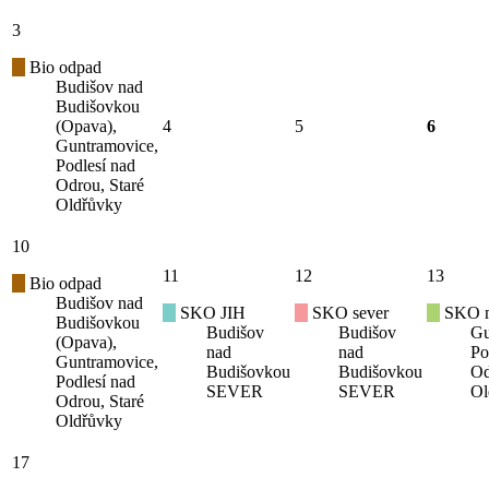
3
Bio odpad
Budišov nad
Budišovkou
(Opava),
4
5
6
Guntramovice,
Podlesí nad
Odrou, Staré
Oldřůvky
10
11
12
13
Bio odpad
Budišov nad
SKO JIH
SKO sever
SKO mí
Budišovkou
Budišov
Budišov
Gu
(Opava),
nad
nad
Po
Guntramovice,
Budišovkou
Budišovkou
Od
Podlesí nad
SEVER
SEVER
Ol
Odrou, Staré
Oldřůvky
17