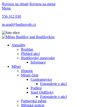
Rovnou na obsah
Rovnou na menu
Menu
556 312 030
m.urad@budisovnb.cz
Aktuality
Rozhlas
Přehled akcí
Budišovský zpravodaj
Informace
Město
Historie
Místní části
Guntramovice
Fotogalerie z akcí
Podlesí
Staré Oldřůvky
Fotogalerie z akcí
Partnerská města
Městská policie