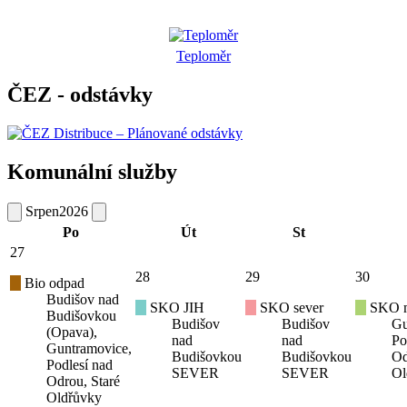
Teploměr
ČEZ - odstávky
Komunální služby
Srpen
2026
Po
Út
St
27
28
29
30
Bio odpad
Budišov nad
SKO JIH
SKO sever
SKO mí
Budišovkou
Budišov
Budišov
Gu
(Opava),
nad
nad
Po
Guntramovice,
Budišovkou
Budišovkou
Od
Podlesí nad
SEVER
SEVER
Ol
Odrou, Staré
Oldřůvky