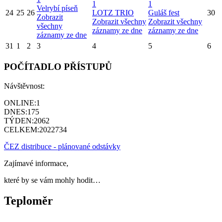
1
1
Velrybí píseň
24
25
26
LOTZ TRIO
Guláš fest
30
Zobrazit
Zobrazit všechny
Zobrazit všechny
všechny
záznamy ze dne
záznamy ze dne
záznamy ze dne
31
1
2
3
4
5
6
POČÍTADLO PŘÍSTUPŮ
Návštěvnost:
ONLINE:
1
DNES:
175
TÝDEN:
2062
CELKEM:
2022734
ČEZ distribuce - plánované odstávky
Zajímavé informace,
které by se vám mohly hodit…
Teploměr