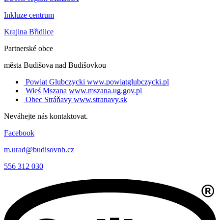
Inkluze centrum
Krajina Břidlice
Partnerské obce
města Budišova nad Budišovkou
Powiat Glubczycki
www.powiatglubczycki.pl
Wieś Mszana
www.mszana.ug.gov.pl
Obec Stráňavy
www.stranavy.sk
Neváhejte nás kontaktovat.
Facebook
m.urad@budisovnb.cz
556 312 030