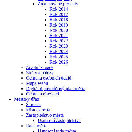
Zrealizované projekty
Rok 2014
Rok 2017
Rok 2018
Rok 2019
Rok 2020
Rok 2021
Rok 2022
Rok 2023
Rok 2024
Rok 2025
Rok 2026
Životní situace
Ztráty a nálezy
Ochrana osobních údajů
Mapa webu
Digitální povodňový plán města
Ochrana obyvatel
Městský úřad
Starosta
Místostarosta
Zastupitelstvo města
Usnesení zastupitelstva
Rada města
Usnesení rady města