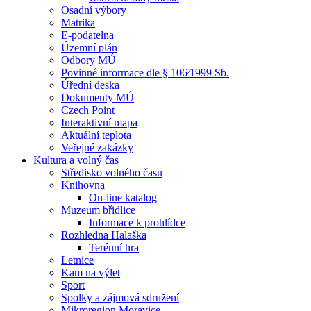
Osadní výbory
Matrika
E-podatelna
Územní plán
Odbory MÚ
Povinné informace dle § 106⁄1999 Sb.
Úřední deska
Dokumenty MÚ
Czech Point
Interaktivní mapa
Aktuální teplota
Veřejné zakázky
Kultura a volný čas
Středisko volného času
Knihovna
On-line katalog
Muzeum břidlice
Informace k prohlídce
Rozhledna Halaška
Terénní hra
Letnice
Kam na výlet
Sport
Spolky a zájmová sdružení
Mikroregion Moravice