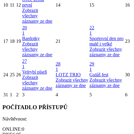
10
11
12
první
14
15
16
Zobrazit
všechny
záznamy ze dne
20
22
1
1
Bardotky
Sportovní den pro
17
18
19
21
23
Zobrazit
malé i velké
všechny
Zobrazit všechny
záznamy ze dne
záznamy ze dne
27
28
29
1
1
1
Velrybí píseň
24
25
26
LOTZ TRIO
Guláš fest
30
Zobrazit
Zobrazit všechny
Zobrazit všechny
všechny
záznamy ze dne
záznamy ze dne
záznamy ze dne
31
1
2
3
4
5
6
POČÍTADLO PŘÍSTUPŮ
Návštěvnost:
ONLINE:
0