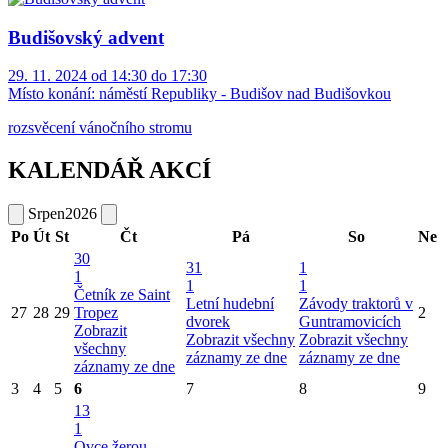
Budišovský advent
29. 11. 2024 od 14:30 do 17:30
Místo konání:
náměstí Republiky - Budišov nad Budišovkou
rozsvěcení vánočního stromu
KALENDÁŘ AKCÍ
Srpen
2026
Po
Út
St
Čt
Pá
So
Ne
30
31
1
1
1
1
Četník ze Saint
Letní hudební
Závody traktorů v
27
28
29
Tropez
2
dvorek
Guntramovicích
Zobrazit
Zobrazit všechny
Zobrazit všechny
všechny
záznamy ze dne
záznamy ze dne
záznamy ze dne
3
4
5
6
7
8
9
13
1
Ovce žerou