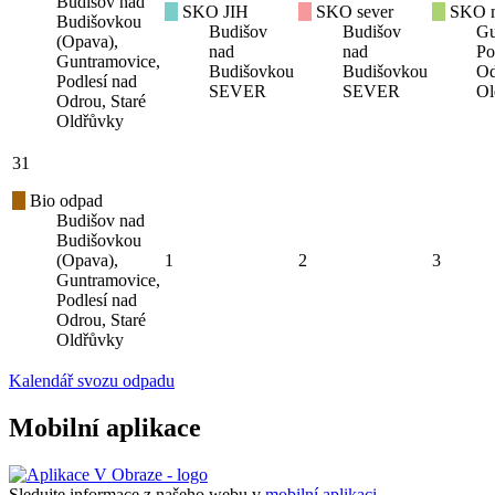
Budišov nad
SKO JIH
SKO sever
SKO mí
Budišovkou
Budišov
Budišov
Gu
(Opava),
nad
nad
Po
Guntramovice,
Budišovkou
Budišovkou
Od
Podlesí nad
SEVER
SEVER
Ol
Odrou, Staré
Oldřůvky
31
Bio odpad
Budišov nad
Budišovkou
(Opava),
1
2
3
Guntramovice,
Podlesí nad
Odrou, Staré
Oldřůvky
Kalendář svozu odpadu
Mobilní aplikace
Sledujte informace z našeho webu v
mobilní aplikaci –