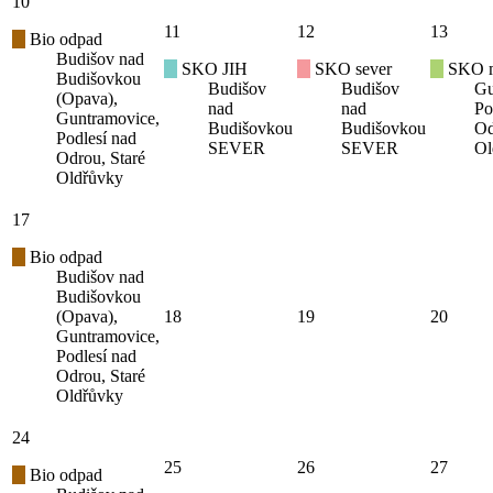
10
11
12
13
Bio odpad
Budišov nad
SKO JIH
SKO sever
SKO mí
Budišovkou
Budišov
Budišov
Gu
(Opava),
nad
nad
Po
Guntramovice,
Budišovkou
Budišovkou
Od
Podlesí nad
SEVER
SEVER
Ol
Odrou, Staré
Oldřůvky
17
Bio odpad
Budišov nad
Budišovkou
(Opava),
18
19
20
Guntramovice,
Podlesí nad
Odrou, Staré
Oldřůvky
24
25
26
27
Bio odpad