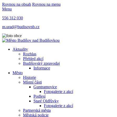
Rovnou na obsah
Rovnou na menu
Menu
556 312 030
m.urad@budisovnb.cz
Aktuality
Rozhlas
Přehled akcí
Budišovský zpravodaj
Informace
Město
Historie
Místní části
Guntramovice
Fotogalerie z akcí
Podlesí
Staré Oldřůvky
Fotogalerie z akcí
Partnerská města
Městská policie