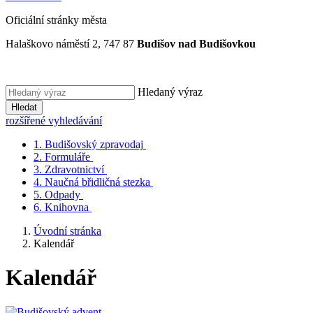
Oficiální stránky města
Halaškovo náměstí 2, 747 87
Budišov nad Budišovkou
Hledaný výraz
Hledat
rozšířené vyhledávání
1.
Budišovský zpravodaj
2.
Formuláře
3.
Zdravotnictví
4.
Naučná břidličná stezka
5.
Odpady
6.
Knihovna
Úvodní stránka
Kalendář
Kalendář