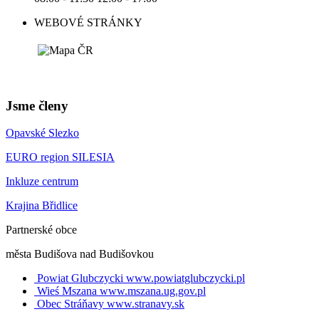
WEBOVÉ STRÁNKY
Jsme členy
Opavské Slezko
EURO region SILESIA
Inkluze centrum
Krajina Břidlice
Partnerské obce
města Budišova nad Budišovkou
Powiat Glubczycki
www.powiatglubczycki.pl
Wieś Mszana
www.mszana.ug.gov.pl
Obec Stráňavy
www.stranavy.sk