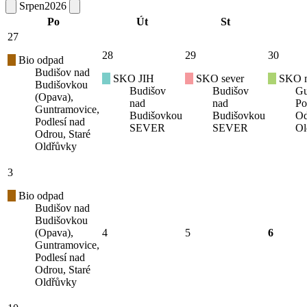
Srpen
2026
Po
Út
St
27
28
29
30
Bio odpad
Budišov nad
SKO JIH
SKO sever
SKO mí
Budišovkou
Budišov
Budišov
Gu
(Opava),
nad
nad
Po
Guntramovice,
Budišovkou
Budišovkou
Od
Podlesí nad
SEVER
SEVER
Ol
Odrou, Staré
Oldřůvky
3
Bio odpad
Budišov nad
Budišovkou
(Opava),
4
5
6
Guntramovice,
Podlesí nad
Odrou, Staré
Oldřůvky