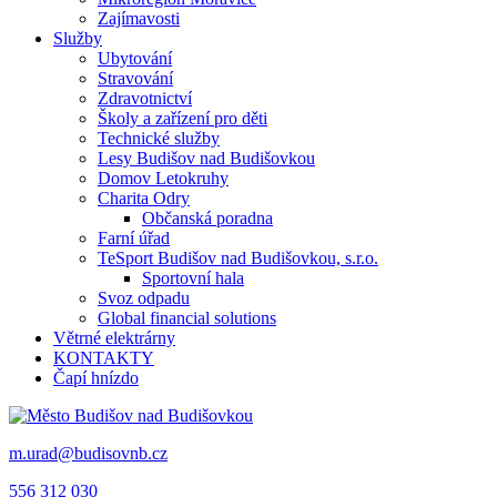
Zajímavosti
Služby
Ubytování
Stravování
Zdravotnictví
Školy a zařízení pro děti
Technické služby
Lesy Budišov nad Budišovkou
Domov Letokruhy
Charita Odry
Občanská poradna
Farní úřad
TeSport Budišov nad Budišovkou, s.r.o.
Sportovní hala
Svoz odpadu
Global financial solutions
Větrné elektrárny
KONTAKTY
Čapí hnízdo
m.urad@budisovnb.cz
556 312 030