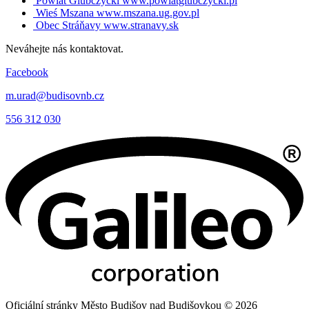
Powiat Glubczycki
www.powiatglubczycki.pl
Wieś Mszana
www.mszana.ug.gov.pl
Obec Stráňavy
www.stranavy.sk
Neváhejte nás kontaktovat.
Facebook
m.urad@budisovnb.cz
556 312 030
Oficiální stránky Město Budišov nad Budišovkou © 2026