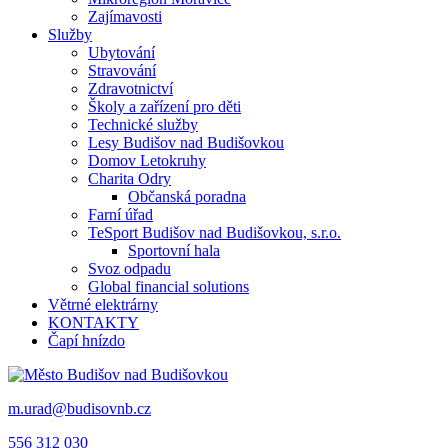
Zajímavosti
Služby
Ubytování
Stravování
Zdravotnictví
Školy a zařízení pro děti
Technické služby
Lesy Budišov nad Budišovkou
Domov Letokruhy
Charita Odry
Občanská poradna
Farní úřad
TeSport Budišov nad Budišovkou, s.r.o.
Sportovní hala
Svoz odpadu
Global financial solutions
Větrné elektrárny
KONTAKTY
Čapí hnízdo
m.urad@budisovnb.cz
556 312 030