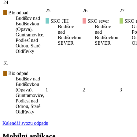
24
25
26
27
Bio odpad
Budišov nad
SKO JIH
SKO sever
SKO mí
Budišovkou
Budišov
Budišov
Gu
(Opava),
nad
nad
Po
Guntramovice,
Budišovkou
Budišovkou
Od
Podlesí nad
SEVER
SEVER
Ol
Odrou, Staré
Oldřůvky
31
Bio odpad
Budišov nad
Budišovkou
(Opava),
1
2
3
Guntramovice,
Podlesí nad
Odrou, Staré
Oldřůvky
Kalendář svozu odpadu
Mobilní aplikace