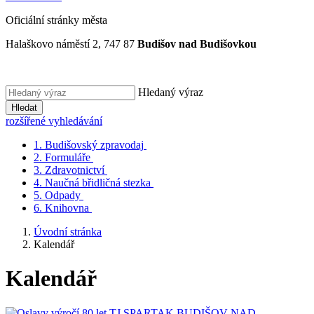
Oficiální stránky města
Halaškovo náměstí 2, 747 87
Budišov nad Budišovkou
Hledaný výraz
Hledat
rozšířené vyhledávání
1.
Budišovský zpravodaj
2.
Formuláře
3.
Zdravotnictví
4.
Naučná břidličná stezka
5.
Odpady
6.
Knihovna
Úvodní stránka
Kalendář
Kalendář