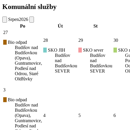
Komunální služby
Srpen
2026
Po
Út
St
27
28
29
30
Bio odpad
Budišov nad
SKO JIH
SKO sever
SKO mí
Budišovkou
Budišov
Budišov
Gu
(Opava),
nad
nad
Po
Guntramovice,
Budišovkou
Budišovkou
Od
Podlesí nad
SEVER
SEVER
Ol
Odrou, Staré
Oldřůvky
3
Bio odpad
Budišov nad
Budišovkou
(Opava),
4
5
6
Guntramovice,
Podlesí nad