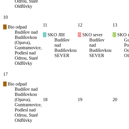
Odrou, Staré
Oldřůvky
10
11
12
13
Bio odpad
Budišov nad
SKO JIH
SKO sever
SKO mí
Budišovkou
Budišov
Budišov
Gu
(Opava),
nad
nad
Po
Guntramovice,
Budišovkou
Budišovkou
Od
Podlesí nad
SEVER
SEVER
Ol
Odrou, Staré
Oldřůvky
17
Bio odpad
Budišov nad
Budišovkou
(Opava),
18
19
20
Guntramovice,
Podlesí nad
Odrou, Staré
Oldřůvky