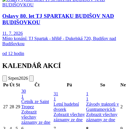
Oslavy 80. let TJ SPARTAKU BUDIŠOV NAD
BUDIŠOVKOU
11. 7. 2026
Místo konání:
TJ Spartak - hřiště - Dukelská 720, Budišov nad
Budišovkou
od 12 hodin
KALENDÁŘ AKCÍ
Srpen
2026
Po
Út
St
Čt
Pá
So
Ne
30
31
1
1
1
1
Četník ze Saint
Letní hudební
Závody traktorů v
27
28
29
Tropez
2
dvorek
Guntramovicích
Zobrazit
Zobrazit všechny
Zobrazit všechny
všechny
záznamy ze dne
záznamy ze dne
záznamy ze dne
3
4
5
6
7
8
9