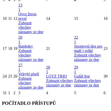
13
1
Ovce žerou
10
11
12
první
14
15
16
Zobrazit
všechny
záznamy ze dne
20
22
1
1
Bardotky
Sportovní den pro
17
18
19
21
23
Zobrazit
malé i velké
všechny
Zobrazit všechny
záznamy ze dne
záznamy ze dne
27
28
29
1
1
1
Velrybí píseň
24
25
26
LOTZ TRIO
Guláš fest
30
Zobrazit
Zobrazit všechny
Zobrazit všechny
všechny
záznamy ze dne
záznamy ze dne
záznamy ze dne
31
1
2
3
4
5
6
POČÍTADLO PŘÍSTUPŮ