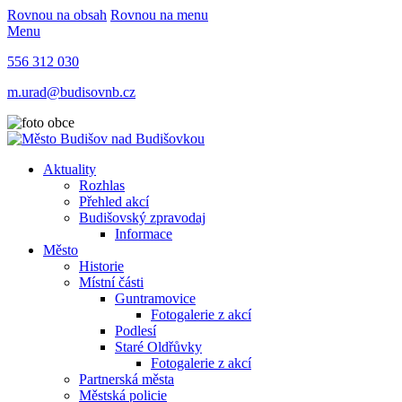
Rovnou na obsah
Rovnou na menu
Menu
556 312 030
m.urad@budisovnb.cz
Aktuality
Rozhlas
Přehled akcí
Budišovský zpravodaj
Informace
Město
Historie
Místní části
Guntramovice
Fotogalerie z akcí
Podlesí
Staré Oldřůvky
Fotogalerie z akcí
Partnerská města
Městská policie