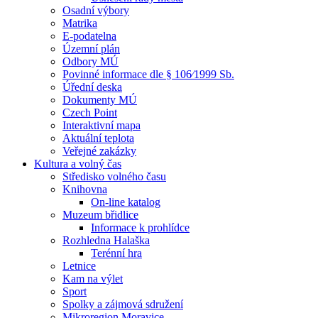
Osadní výbory
Matrika
E-podatelna
Územní plán
Odbory MÚ
Povinné informace dle § 106⁄1999 Sb.
Úřední deska
Dokumenty MÚ
Czech Point
Interaktivní mapa
Aktuální teplota
Veřejné zakázky
Kultura a volný čas
Středisko volného času
Knihovna
On-line katalog
Muzeum břidlice
Informace k prohlídce
Rozhledna Halaška
Terénní hra
Letnice
Kam na výlet
Sport
Spolky a zájmová sdružení
Mikroregion Moravice