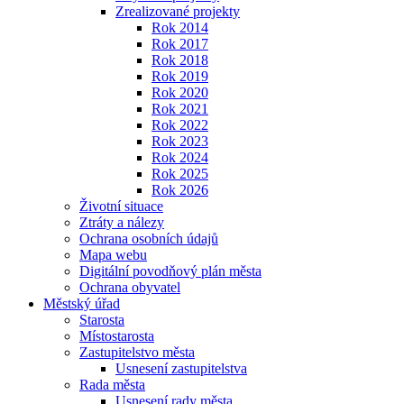
Zrealizované projekty
Rok 2014
Rok 2017
Rok 2018
Rok 2019
Rok 2020
Rok 2021
Rok 2022
Rok 2023
Rok 2024
Rok 2025
Rok 2026
Životní situace
Ztráty a nálezy
Ochrana osobních údajů
Mapa webu
Digitální povodňový plán města
Ochrana obyvatel
Městský úřad
Starosta
Místostarosta
Zastupitelstvo města
Usnesení zastupitelstva
Rada města
Usnesení rady města