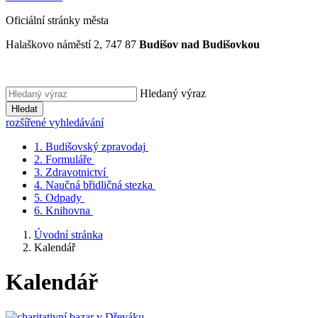
Oficiální stránky města
Halaškovo náměstí 2, 747 87
Budišov nad Budišovkou
Hledaný výraz
Hledat
rozšířené vyhledávání
1.
Budišovský zpravodaj
2.
Formuláře
3.
Zdravotnictví
4.
Naučná břidličná stezka
5.
Odpady
6.
Knihovna
Úvodní stránka
Kalendář
Kalendář