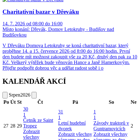
Charitativní bazar v Dřeváku
14. 7. 2026 od 08:00 do 16:00
Místo konání:
Dřevák, Domov Letokruhy - Budišov nad
Budišovkou
V Dřeváku Domova Letokruhy se koná charitativní bazar, který
proběhne 14. a 15. července 2026 od 8:00 do 16:00 hodin. První
den budete mít možnost zakoupit vše za 20 Kč, druhý den pak za 10
Kč. Veškerý výtěžek bude věnován Hance a Janě Hamerkovým.
Přijďte podpořit dobrou věc a udělat radost sobě i o
KALENDÁŘ AKCÍ
Srpen
2026
Po
Út
St
Čt
Pá
So
Ne
30
31
1
1
1
1
Četník ze Saint
Letní hudební
Závody traktorů v
27
28
29
Tropez
2
dvorek
Guntramovicích
Zobrazit
Zobrazit všechny
Zobrazit všechny
všechny
záznamy ze dne
záznamy ze dne