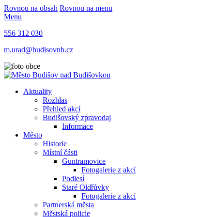
Rovnou na obsah
Rovnou na menu
Menu
556 312 030
m.urad@budisovnb.cz
Aktuality
Rozhlas
Přehled akcí
Budišovský zpravodaj
Informace
Město
Historie
Místní části
Guntramovice
Fotogalerie z akcí
Podlesí
Staré Oldřůvky
Fotogalerie z akcí
Partnerská města
Městská policie