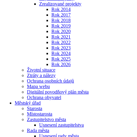
Zrealizované projekty
Rok 2014
Rok 2017
Rok 2018
Rok 2019
Rok 2020
Rok 2021
Rok 2022
Rok 2023
Rok 2024
Rok 2025
Rok 2026
Životní situace
Ztráty a nálezy
Ochrana osobních údajů
Mapa webu
Digitální povodňový plán města
Ochrana obyvatel
Městský úřad
Starosta
Místostarosta
Zastupitelstvo města
Usnesení zastupitelstva
Rada města
Usnesení rady města