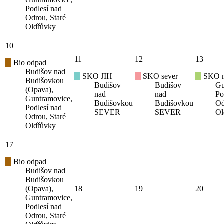
Podlesí nad
Odrou, Staré
Oldřůvky
10
11
12
13
Bio odpad
Budišov nad
SKO JIH
SKO sever
SKO mí
Budišovkou
Budišov
Budišov
Gu
(Opava),
nad
nad
Po
Guntramovice,
Budišovkou
Budišovkou
Od
Podlesí nad
SEVER
SEVER
Ol
Odrou, Staré
Oldřůvky
17
Bio odpad
Budišov nad
Budišovkou
(Opava),
18
19
20
Guntramovice,
Podlesí nad
Odrou, Staré