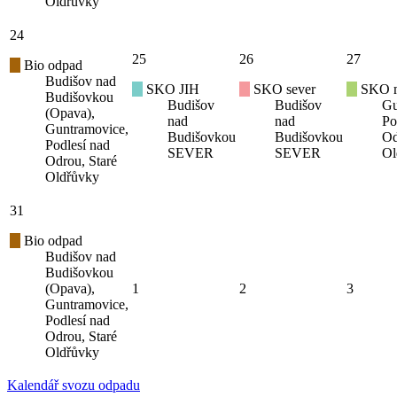
Oldřůvky
24
25
26
27
Bio odpad
Budišov nad
SKO JIH
SKO sever
SKO mí
Budišovkou
Budišov
Budišov
Gu
(Opava),
nad
nad
Po
Guntramovice,
Budišovkou
Budišovkou
Od
Podlesí nad
SEVER
SEVER
Ol
Odrou, Staré
Oldřůvky
31
Bio odpad
Budišov nad
Budišovkou
(Opava),
1
2
3
Guntramovice,
Podlesí nad
Odrou, Staré
Oldřůvky
Kalendář svozu odpadu