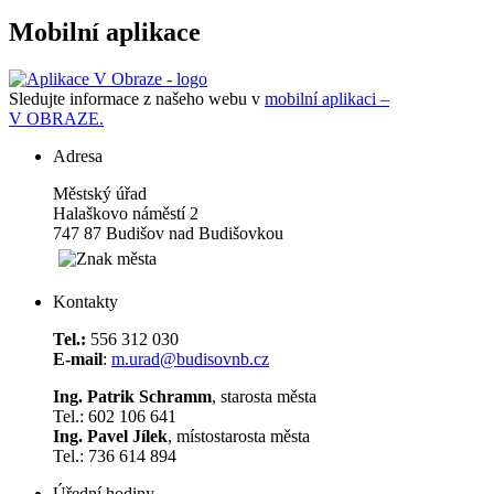
Mobilní aplikace
Sledujte informace z našeho webu v
mobilní aplikaci –
V OBRAZE.
Adresa
Městský úřad
Halaškovo náměstí 2
747 87 Budišov nad Budišovkou
Kontakty
Tel.:
556 312 030
E-mail
:
m.urad@budisovnb.cz
Ing. Patrik Schramm
, starosta města
Tel.: 602 106 641
Ing. Pavel Jílek
, místostarosta města
Tel.: 736 614 894
Úřední hodiny