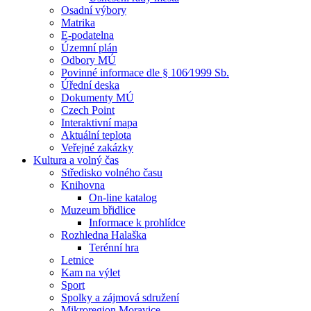
Osadní výbory
Matrika
E-podatelna
Územní plán
Odbory MÚ
Povinné informace dle § 106⁄1999 Sb.
Úřední deska
Dokumenty MÚ
Czech Point
Interaktivní mapa
Aktuální teplota
Veřejné zakázky
Kultura a volný čas
Středisko volného času
Knihovna
On-line katalog
Muzeum břidlice
Informace k prohlídce
Rozhledna Halaška
Terénní hra
Letnice
Kam na výlet
Sport
Spolky a zájmová sdružení
Mikroregion Moravice