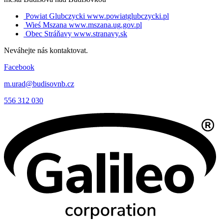
Powiat Glubczycki
www.powiatglubczycki.pl
Wieś Mszana
www.mszana.ug.gov.pl
Obec Stráňavy
www.stranavy.sk
Neváhejte nás kontaktovat.
Facebook
m.urad@budisovnb.cz
556 312 030