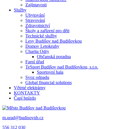
Zajímavosti
Služby
Ubytování
Stravování
Zdravotnictví
Školy a zařízení pro děti
Technické služby
Lesy Budišov nad Budišovkou
Domov Letokruhy
Charita Odry
Občanská poradna
Farní úřad
TeSport Budišov nad Budišovkou, s.r.o.
Sportovní hala
Svoz odpadu
Global financial solutions
Větrné elektrárny
KONTAKTY
Čapí hnízdo
m.urad@budisovnb.cz
556 312 030