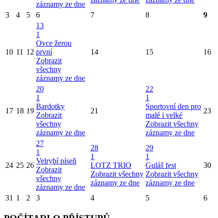
záznamy ze dne
3
4
5
6
7
8
9
13
1
Ovce žerou
10
11
12
první
14
15
16
Zobrazit
všechny
záznamy ze dne
20
22
1
1
Bardotky
Sportovní den pro
17
18
19
21
23
Zobrazit
malé i velké
všechny
Zobrazit všechny
záznamy ze dne
záznamy ze dne
27
28
29
1
1
1
Velrybí píseň
24
25
26
LOTZ TRIO
Guláš fest
30
Zobrazit
Zobrazit všechny
Zobrazit všechny
všechny
záznamy ze dne
záznamy ze dne
záznamy ze dne
31
1
2
3
4
5
6