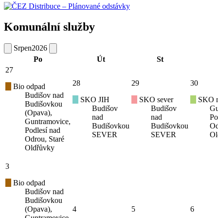
Komunální služby
Srpen
2026
Po
Út
St
27
28
29
30
Bio odpad
Budišov nad
SKO JIH
SKO sever
SKO mí
Budišovkou
Budišov
Budišov
Gu
(Opava),
nad
nad
Po
Guntramovice,
Budišovkou
Budišovkou
Od
Podlesí nad
SEVER
SEVER
Ol
Odrou, Staré
Oldřůvky
3
Bio odpad
Budišov nad
Budišovkou
(Opava),
4
5
6
Guntramovice,