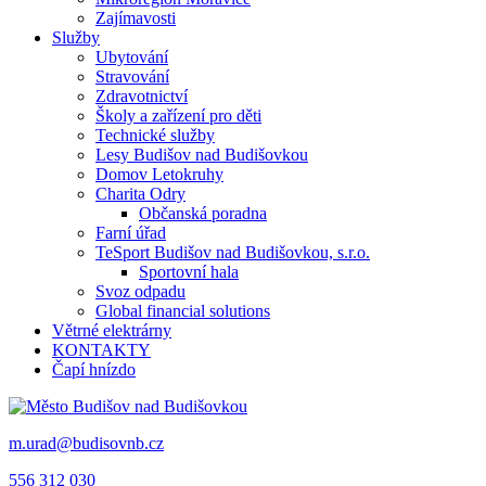
Zajímavosti
Služby
Ubytování
Stravování
Zdravotnictví
Školy a zařízení pro děti
Technické služby
Lesy Budišov nad Budišovkou
Domov Letokruhy
Charita Odry
Občanská poradna
Farní úřad
TeSport Budišov nad Budišovkou, s.r.o.
Sportovní hala
Svoz odpadu
Global financial solutions
Větrné elektrárny
KONTAKTY
Čapí hnízdo
m.urad@budisovnb.cz
556 312 030