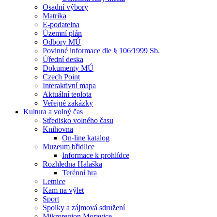
Osadní výbory
Matrika
E-podatelna
Územní plán
Odbory MÚ
Povinné informace dle § 106⁄1999 Sb.
Úřední deska
Dokumenty MÚ
Czech Point
Interaktivní mapa
Aktuální teplota
Veřejné zakázky
Kultura a volný čas
Středisko volného času
Knihovna
On-line katalog
Muzeum břidlice
Informace k prohlídce
Rozhledna Halaška
Terénní hra
Letnice
Kam na výlet
Sport
Spolky a zájmová sdružení
Mikroregion Moravice