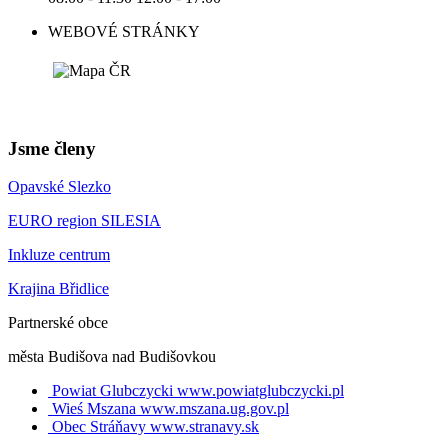
WEBOVÉ STRÁNKY
Jsme členy
Opavské Slezko
EURO region SILESIA
Inkluze centrum
Krajina Břidlice
Partnerské obce
města Budišova nad Budišovkou
Powiat Glubczycki
www.powiatglubczycki.pl
Wieś Mszana
www.mszana.ug.gov.pl
Obec Stráňavy
www.stranavy.sk