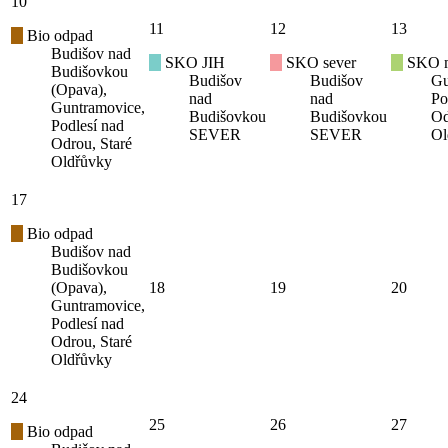
10
11
12
13
Bio odpad
Budišov nad
SKO JIH
SKO sever
SKO mí
Budišovkou
Budišov
Budišov
Gu
(Opava),
nad
nad
Po
Guntramovice,
Budišovkou
Budišovkou
Od
Podlesí nad
SEVER
SEVER
Ol
Odrou, Staré
Oldřůvky
17
Bio odpad
Budišov nad
Budišovkou
(Opava),
18
19
20
Guntramovice,
Podlesí nad
Odrou, Staré
Oldřůvky
24
25
26
27
Bio odpad