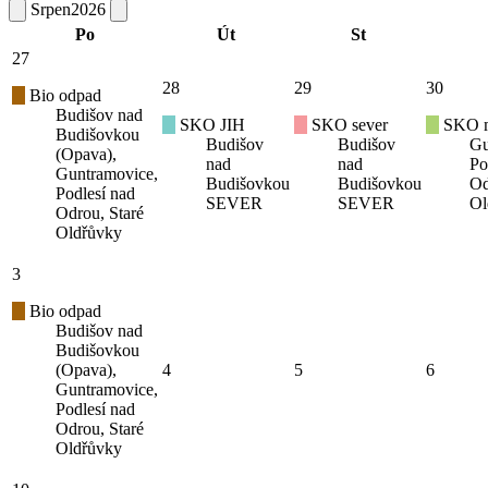
Srpen
2026
Po
Út
St
27
28
29
30
Bio odpad
Budišov nad
SKO JIH
SKO sever
SKO mí
Budišovkou
Budišov
Budišov
Gu
(Opava),
nad
nad
Po
Guntramovice,
Budišovkou
Budišovkou
Od
Podlesí nad
SEVER
SEVER
Ol
Odrou, Staré
Oldřůvky
3
Bio odpad
Budišov nad
Budišovkou
(Opava),
4
5
6
Guntramovice,
Podlesí nad
Odrou, Staré
Oldřůvky