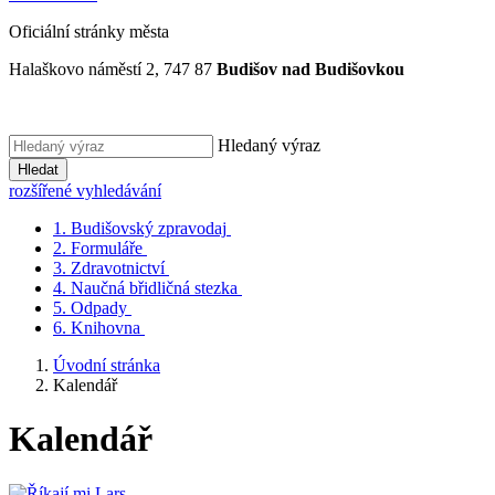
Oficiální stránky města
Halaškovo náměstí 2, 747 87
Budišov nad Budišovkou
Hledaný výraz
Hledat
rozšířené vyhledávání
1.
Budišovský zpravodaj
2.
Formuláře
3.
Zdravotnictví
4.
Naučná břidličná stezka
5.
Odpady
6.
Knihovna
Úvodní stránka
Kalendář
Kalendář