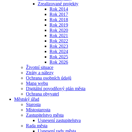
Zrealizované projekty
Rok 2014
Rok 2017
Rok 2018
Rok 2019
Rok 2020
Rok 2021
Rok 2022
Rok 2023
Rok 2024
Rok 2025
Rok 2026
Životní situace
Ztráty a nálezy
Ochrana osobních údajů
Mapa webu
Digitální povodňový plán města
Ochrana obyvatel
Městský úřad
Starosta
Místostarosta
Zastupitelstvo města
Usnesení zastupitelstva
Rada města
Usnesení rady města