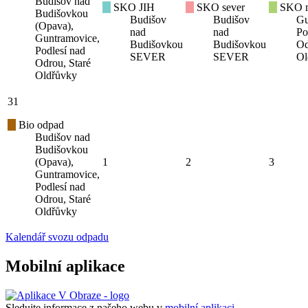
Budišov nad
SKO JIH
SKO sever
SKO mí
Budišovkou
Budišov
Budišov
Gu
(Opava),
nad
nad
Po
Guntramovice,
Budišovkou
Budišovkou
Od
Podlesí nad
SEVER
SEVER
Ol
Odrou, Staré
Oldřůvky
31
Bio odpad
Budišov nad
Budišovkou
(Opava),
1
2
3
Guntramovice,
Podlesí nad
Odrou, Staré
Oldřůvky
Kalendář svozu odpadu
Mobilní aplikace
Sledujte informace z našeho webu v
mobilní aplikaci –