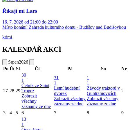
Říkají mi Lars
16. 7. 2026 od 21:00 do 22:00
Místo konání:
Zahrada kulturního domu - Budišov nad Budišovkou
krimi
KALENDÁŘ AKCÍ
Srpen
2026
Po
Út
St
Čt
Pá
So
Ne
30
31
1
1
1
1
Četník ze Saint
Letní hudební
Závody traktorů v
27
28
29
Tropez
2
dvorek
Guntramovicích
Zobrazit
Zobrazit všechny
Zobrazit všechny
všechny
záznamy ze dne
záznamy ze dne
záznamy ze dne
3
4
5
6
7
8
9
13
1
Ovce žerou