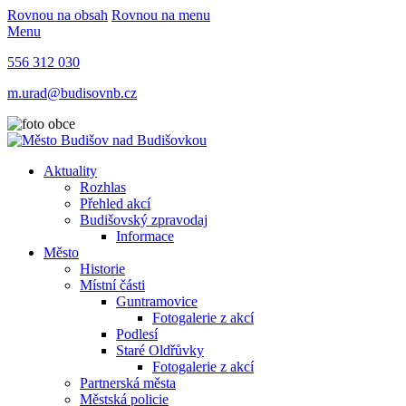
Rovnou na obsah
Rovnou na menu
Menu
556 312 030
m.urad@budisovnb.cz
Aktuality
Rozhlas
Přehled akcí
Budišovský zpravodaj
Informace
Město
Historie
Místní části
Guntramovice
Fotogalerie z akcí
Podlesí
Staré Oldřůvky
Fotogalerie z akcí
Partnerská města
Městská policie