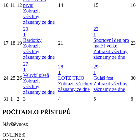
10
11
12
první
14
15
16
Zobrazit
všechny
záznamy ze dne
20
22
1
1
Bardotky
Sportovní den pro
17
18
19
21
23
Zobrazit
malé i velké
všechny
Zobrazit všechny
záznamy ze dne
záznamy ze dne
27
28
29
1
1
1
Velrybí píseň
24
25
26
LOTZ TRIO
Guláš fest
30
Zobrazit
Zobrazit všechny
Zobrazit všechny
všechny
záznamy ze dne
záznamy ze dne
záznamy ze dne
31
1
2
3
4
5
6
POČÍTADLO PŘÍSTUPŮ
Návštěvnost:
ONLINE:
0