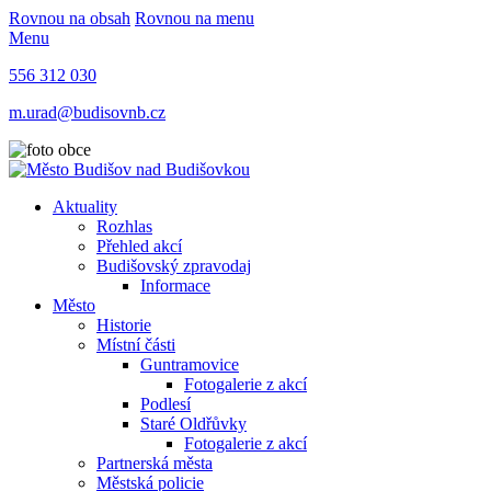
Rovnou na obsah
Rovnou na menu
Menu
556 312 030
m.urad@budisovnb.cz
Aktuality
Rozhlas
Přehled akcí
Budišovský zpravodaj
Informace
Město
Historie
Místní části
Guntramovice
Fotogalerie z akcí
Podlesí
Staré Oldřůvky
Fotogalerie z akcí
Partnerská města
Městská policie