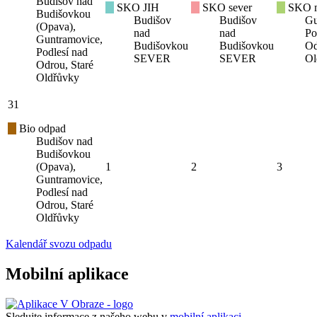
Budišov nad
SKO JIH
SKO sever
SKO mí
Budišovkou
Budišov
Budišov
Gu
(Opava),
nad
nad
Po
Guntramovice,
Budišovkou
Budišovkou
Od
Podlesí nad
SEVER
SEVER
Ol
Odrou, Staré
Oldřůvky
31
Bio odpad
Budišov nad
Budišovkou
(Opava),
1
2
3
Guntramovice,
Podlesí nad
Odrou, Staré
Oldřůvky
Kalendář svozu odpadu
Mobilní aplikace
Sledujte informace z našeho webu v
mobilní aplikaci –