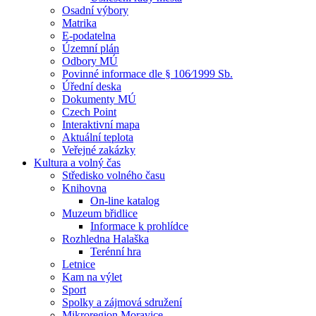
Osadní výbory
Matrika
E-podatelna
Územní plán
Odbory MÚ
Povinné informace dle § 106⁄1999 Sb.
Úřední deska
Dokumenty MÚ
Czech Point
Interaktivní mapa
Aktuální teplota
Veřejné zakázky
Kultura a volný čas
Středisko volného času
Knihovna
On-line katalog
Muzeum břidlice
Informace k prohlídce
Rozhledna Halaška
Terénní hra
Letnice
Kam na výlet
Sport
Spolky a zájmová sdružení
Mikroregion Moravice