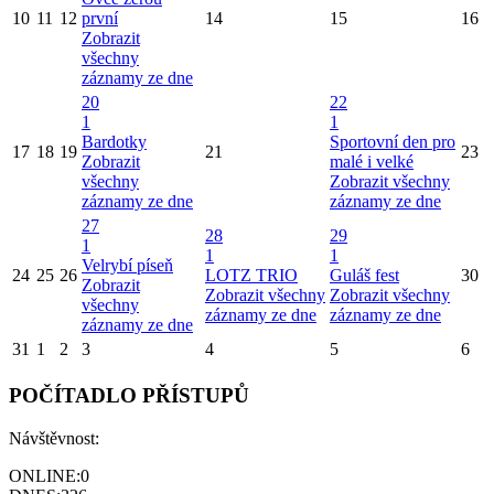
10
11
12
první
14
15
16
Zobrazit
všechny
záznamy ze dne
20
22
1
1
Bardotky
Sportovní den pro
17
18
19
21
23
Zobrazit
malé i velké
všechny
Zobrazit všechny
záznamy ze dne
záznamy ze dne
27
28
29
1
1
1
Velrybí píseň
24
25
26
LOTZ TRIO
Guláš fest
30
Zobrazit
Zobrazit všechny
Zobrazit všechny
všechny
záznamy ze dne
záznamy ze dne
záznamy ze dne
31
1
2
3
4
5
6
POČÍTADLO PŘÍSTUPŮ
Návštěvnost:
ONLINE:
0