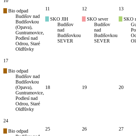
10
11
12
13
Bio odpad
Budišov nad
SKO JIH
SKO sever
SKO mí
Budišovkou
Budišov
Budišov
Gu
(Opava),
nad
nad
Po
Guntramovice,
Budišovkou
Budišovkou
Od
Podlesí nad
SEVER
SEVER
Ol
Odrou, Staré
Oldřůvky
17
Bio odpad
Budišov nad
Budišovkou
(Opava),
18
19
20
Guntramovice,
Podlesí nad
Odrou, Staré
Oldřůvky
24
25
26
27
Bio odpad