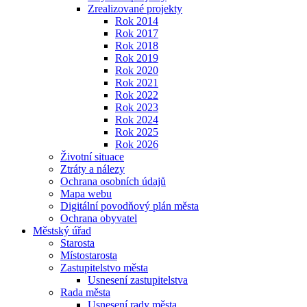
Zrealizované projekty
Rok 2014
Rok 2017
Rok 2018
Rok 2019
Rok 2020
Rok 2021
Rok 2022
Rok 2023
Rok 2024
Rok 2025
Rok 2026
Životní situace
Ztráty a nálezy
Ochrana osobních údajů
Mapa webu
Digitální povodňový plán města
Ochrana obyvatel
Městský úřad
Starosta
Místostarosta
Zastupitelstvo města
Usnesení zastupitelstva
Rada města
Usnesení rady města