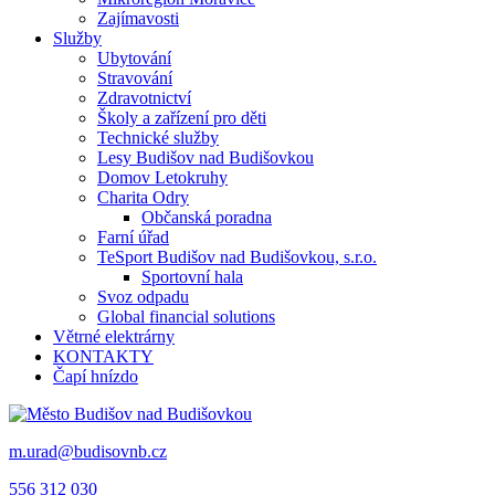
Zajímavosti
Služby
Ubytování
Stravování
Zdravotnictví
Školy a zařízení pro děti
Technické služby
Lesy Budišov nad Budišovkou
Domov Letokruhy
Charita Odry
Občanská poradna
Farní úřad
TeSport Budišov nad Budišovkou, s.r.o.
Sportovní hala
Svoz odpadu
Global financial solutions
Větrné elektrárny
KONTAKTY
Čapí hnízdo
m.urad@budisovnb.cz
556 312 030