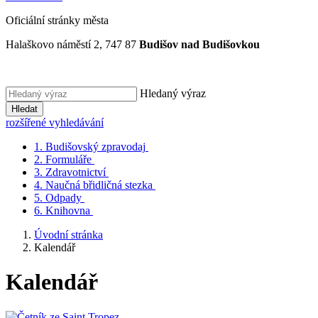
Oficiální stránky města
Halaškovo náměstí 2, 747 87
Budišov nad Budišovkou
Hledaný výraz
Hledat
rozšířené vyhledávání
1.
Budišovský zpravodaj
2.
Formuláře
3.
Zdravotnictví
4.
Naučná břidličná stezka
5.
Odpady
6.
Knihovna
Úvodní stránka
Kalendář
Kalendář