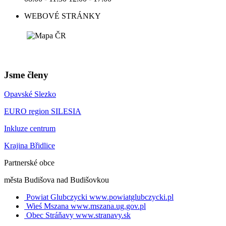
WEBOVÉ STRÁNKY
Jsme členy
Opavské Slezko
EURO region SILESIA
Inkluze centrum
Krajina Břidlice
Partnerské obce
města Budišova nad Budišovkou
Powiat Glubczycki
www.powiatglubczycki.pl
Wieś Mszana
www.mszana.ug.gov.pl
Obec Stráňavy
www.stranavy.sk