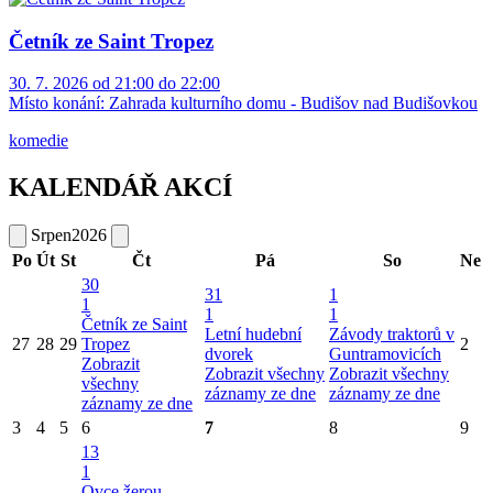
Četník ze Saint Tropez
30. 7. 2026 od 21:00 do 22:00
Místo konání:
Zahrada kulturního domu - Budišov nad Budišovkou
komedie
KALENDÁŘ AKCÍ
Srpen
2026
Po
Út
St
Čt
Pá
So
Ne
30
31
1
1
1
1
Četník ze Saint
Letní hudební
Závody traktorů v
27
28
29
Tropez
2
dvorek
Guntramovicích
Zobrazit
Zobrazit všechny
Zobrazit všechny
všechny
záznamy ze dne
záznamy ze dne
záznamy ze dne
3
4
5
6
7
8
9
13
1
Ovce žerou