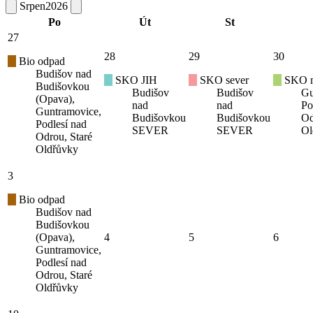
Srpen
2026
Po
Út
St
27
28
29
30
Bio odpad
Budišov nad
SKO JIH
SKO sever
SKO mí
Budišovkou
Budišov
Budišov
Gu
(Opava),
nad
nad
Po
Guntramovice,
Budišovkou
Budišovkou
Od
Podlesí nad
SEVER
SEVER
Ol
Odrou, Staré
Oldřůvky
3
Bio odpad
Budišov nad
Budišovkou
(Opava),
4
5
6
Guntramovice,
Podlesí nad
Odrou, Staré
Oldřůvky