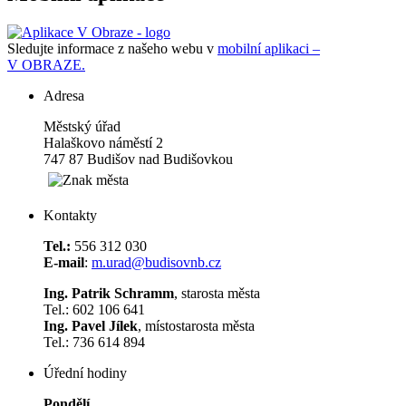
Sledujte informace z našeho webu v
mobilní aplikaci –
V OBRAZE.
Adresa
Městský úřad
Halaškovo náměstí 2
747 87 Budišov nad Budišovkou
Kontakty
Tel.:
556 312 030
E-mail
:
m.urad@budisovnb.cz
Ing. Patrik Schramm
, starosta města
Tel.: 602 106 641
Ing. Pavel Jílek
, místostarosta města
Tel.: 736 614 894
Úřední hodiny
Pondělí