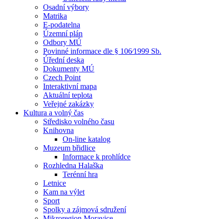
Osadní výbory
Matrika
E-podatelna
Územní plán
Odbory MÚ
Povinné informace dle § 106⁄1999 Sb.
Úřední deska
Dokumenty MÚ
Czech Point
Interaktivní mapa
Aktuální teplota
Veřejné zakázky
Kultura a volný čas
Středisko volného času
Knihovna
On-line katalog
Muzeum břidlice
Informace k prohlídce
Rozhledna Halaška
Terénní hra
Letnice
Kam na výlet
Sport
Spolky a zájmová sdružení
Mikroregion Moravice