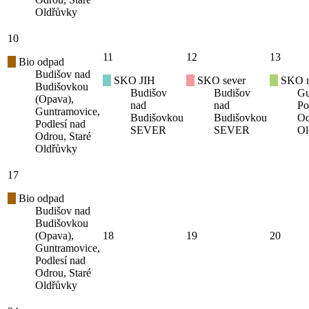
Oldřůvky
10
11
12
13
Bio odpad
Budišov nad
SKO JIH
SKO sever
SKO mí
Budišovkou
Budišov
Budišov
Gu
(Opava),
nad
nad
Po
Guntramovice,
Budišovkou
Budišovkou
Od
Podlesí nad
SEVER
SEVER
Ol
Odrou, Staré
Oldřůvky
17
Bio odpad
Budišov nad
Budišovkou
(Opava),
18
19
20
Guntramovice,
Podlesí nad
Odrou, Staré
Oldřůvky