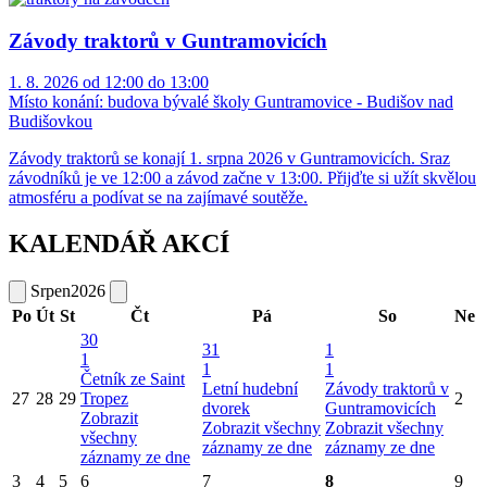
Závody traktorů v Guntramovicích
1. 8. 2026 od 12:00 do 13:00
Místo konání:
budova bývalé školy Guntramovice - Budišov nad
Budišovkou
Závody traktorů se konají 1. srpna 2026 v Guntramovicích. Sraz
závodníků je ve 12:00 a závod začne v 13:00. Přijďte si užít skvělou
atmosféru a podívat se na zajímavé soutěže.
KALENDÁŘ AKCÍ
Srpen
2026
Po
Út
St
Čt
Pá
So
Ne
30
31
1
1
1
1
Četník ze Saint
Letní hudební
Závody traktorů v
27
28
29
Tropez
2
dvorek
Guntramovicích
Zobrazit
Zobrazit všechny
Zobrazit všechny
všechny
záznamy ze dne
záznamy ze dne
záznamy ze dne
3
4
5
6
7
8
9