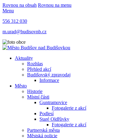
Rovnou na obsah
Rovnou na menu
Menu
556 312 030
m.urad@budisovnb.cz
Aktuality
Rozhlas
Přehled akcí
Budišovský zpravodaj
Informace
Město
Historie
Místní části
Guntramovice
Fotogalerie z akcí
Podlesí
Staré Oldřůvky
Fotogalerie z akcí
Partnerská města
Městská policie