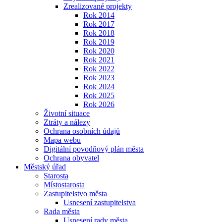
Zrealizované projekty
Rok 2014
Rok 2017
Rok 2018
Rok 2019
Rok 2020
Rok 2021
Rok 2022
Rok 2023
Rok 2024
Rok 2025
Rok 2026
Životní situace
Ztráty a nálezy
Ochrana osobních údajů
Mapa webu
Digitální povodňový plán města
Ochrana obyvatel
Městský úřad
Starosta
Místostarosta
Zastupitelstvo města
Usnesení zastupitelstva
Rada města
Usnesení rady města