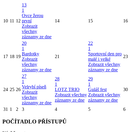
13
1
Ovce žerou
10
11
12
první
14
15
16
Zobrazit
všechny
záznamy ze dne
20
22
1
1
Bardotky
Sportovní den pro
17
18
19
21
23
Zobrazit
malé i velké
všechny
Zobrazit všechny
záznamy ze dne
záznamy ze dne
27
28
29
1
1
1
Velrybí píseň
24
25
26
LOTZ TRIO
Guláš fest
30
Zobrazit
Zobrazit všechny
Zobrazit všechny
všechny
záznamy ze dne
záznamy ze dne
záznamy ze dne
31
1
2
3
4
5
6
POČÍTADLO PŘÍSTUPŮ