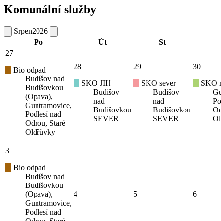
Komunální služby
Srpen
2026
Po
Út
St
27
28
29
30
Bio odpad
Budišov nad
SKO JIH
SKO sever
SKO mí
Budišovkou
Budišov
Budišov
Gu
(Opava),
nad
nad
Po
Guntramovice,
Budišovkou
Budišovkou
Od
Podlesí nad
SEVER
SEVER
Ol
Odrou, Staré
Oldřůvky
3
Bio odpad
Budišov nad
Budišovkou
(Opava),
4
5
6
Guntramovice,
Podlesí nad
Odrou, Staré