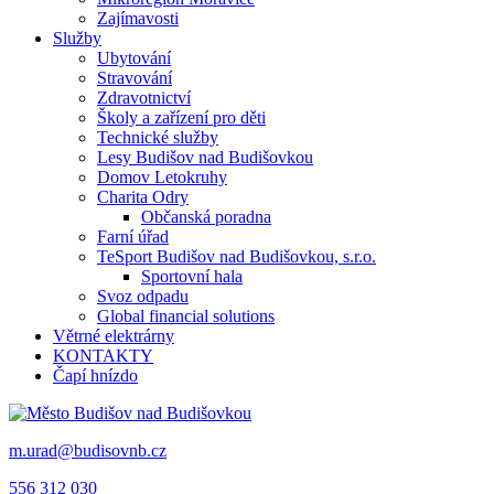
Zajímavosti
Služby
Ubytování
Stravování
Zdravotnictví
Školy a zařízení pro děti
Technické služby
Lesy Budišov nad Budišovkou
Domov Letokruhy
Charita Odry
Občanská poradna
Farní úřad
TeSport Budišov nad Budišovkou, s.r.o.
Sportovní hala
Svoz odpadu
Global financial solutions
Větrné elektrárny
KONTAKTY
Čapí hnízdo
m.urad@budisovnb.cz
556 312 030