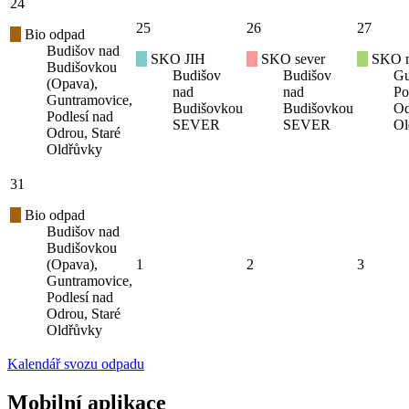
24
25
26
27
Bio odpad
Budišov nad
SKO JIH
SKO sever
SKO mí
Budišovkou
Budišov
Budišov
Gu
(Opava),
nad
nad
Po
Guntramovice,
Budišovkou
Budišovkou
Od
Podlesí nad
SEVER
SEVER
Ol
Odrou, Staré
Oldřůvky
31
Bio odpad
Budišov nad
Budišovkou
(Opava),
1
2
3
Guntramovice,
Podlesí nad
Odrou, Staré
Oldřůvky
Kalendář svozu odpadu
Mobilní aplikace