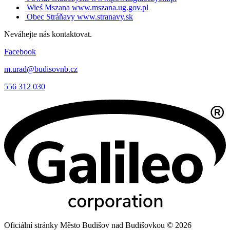
Wieś Mszana
www.mszana.ug.gov.pl
Obec Stráňavy
www.stranavy.sk
Neváhejte nás kontaktovat.
Facebook
m.urad@budisovnb.cz
556 312 030
Oficiální stránky Město Budišov nad Budišovkou © 2026