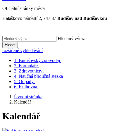
Oficiální stránky města
Halaškovo náměstí 2, 747 87
Budišov nad Budišovkou
Hledaný výraz
Hledat
rozšířené vyhledávání
1.
Budišovský zpravodaj
2.
Formuláře
3.
Zdravotnictví
4.
Naučná břidličná stezka
5.
Odpady
6.
Knihovna
Úvodní stránka
Kalendář
Kalendář