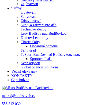
Zajímavosti
Služby
Ubytování
Stravování
Zdravotnictví
Školy a zařízení pro děti
Technické služby
Lesy Budišov nad Budišovkou
Domov Letokruhy
Charita Odry
Občanská poradna
Farní úřad
TeSport Budišov nad Budišovkou, s.r.o.
Sportovní hala
Svoz odpadu
Global financial solutions
Větrné elektrárny
KONTAKTY
Čapí hnízdo
m.urad@budisovnb.cz
556 312 030