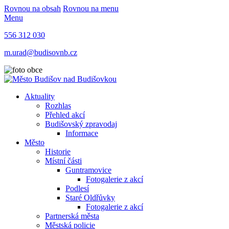
Rovnou na obsah
Rovnou na menu
Menu
556 312 030
m.urad@budisovnb.cz
Aktuality
Rozhlas
Přehled akcí
Budišovský zpravodaj
Informace
Město
Historie
Místní části
Guntramovice
Fotogalerie z akcí
Podlesí
Staré Oldřůvky
Fotogalerie z akcí
Partnerská města
Městská policie