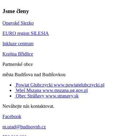
Jsme členy
Opavské Slezko
EURO region SILESIA
Inkluze centrum
Krajina Břidlice
Partnerské obce
města Budišova nad Budišovkou
Powiat Glubczycki
www.powiatglubczycki.pl
Wieś Mszana
www.mszana.ug.gov.pl
Obec Stráňavy
www.stranavy.sk
Neváhejte nás kontaktovat.
Facebook
m.urad@budisovnb.cz