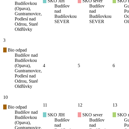
SKO JIH
SKO sever
SKO mí
Budišovkou
Budišov
Budišov
Gu
(Opava),
nad
nad
Po
Guntramovice,
Budišovkou
Budišovkou
Od
Podlesí nad
SEVER
SEVER
Ol
Odrou, Staré
Oldřůvky
3
Bio odpad
Budišov nad
Budišovkou
(Opava),
4
5
6
Guntramovice,
Podlesí nad
Odrou, Staré
Oldřůvky
10
11
12
13
Bio odpad
Budišov nad
SKO JIH
SKO sever
SKO mí
Budišovkou
Budišov
Budišov
Gu
(Opava),
nad
nad
Po
Guntramovice,