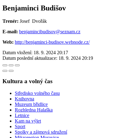
Benjaminci Budišov
Trenér:
Josef Dvořák
E-mail:
benjamincibudisov@seznam.cz
Web:
http://benjaminci-budisov.webnode.cz/
Datum vložení:
18. 9. 2024 20:17
Datum poslední aktualizace:
18. 9. 2024 20:19
Kultura a volný čas
Středisko volného času
Knihovna
Muzeum břidlice
Rozhledna Halaška
Letnice
Kam na výlet
Sport
Spolky a zájmová sdružení
Mikroregion Moravice