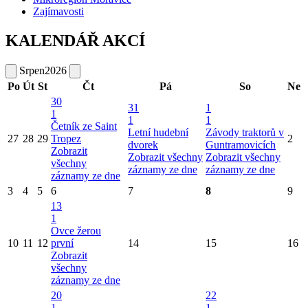
Zajímavosti
KALENDÁŘ AKCÍ
Srpen
2026
Po
Út
St
Čt
Pá
So
Ne
30
31
1
1
1
1
Četník ze Saint
Letní hudební
Závody traktorů v
27
28
29
Tropez
2
dvorek
Guntramovicích
Zobrazit
Zobrazit všechny
Zobrazit všechny
všechny
záznamy ze dne
záznamy ze dne
záznamy ze dne
3
4
5
6
7
8
9
13
1
Ovce žerou
10
11
12
první
14
15
16
Zobrazit
všechny
záznamy ze dne
20
22
1
1