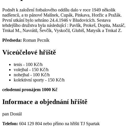
Podnět k založení fotbalového oddílu dalo v roce 1949 několik
nadšenců, a to pánové Malínek, Cupák, Pinkava, Horžic a Pražák.
První utkání bylo sehráno 24.4.1946 v Bludovicích. Sestava
tehdejšího družstva byla následující : Pavlík, Prokeš, Dopita, Mazáč,
Trnkal M., Navrátil, Ševčík, Vyskočil, Glubiš, Matysík a Trnkal Z.
Předseda:
Roman Pecník
Víceúčelové hřiště
tenis - 100 Kč/h
volejbal - 150 Kč/h
nohejbal - 100 Kč/h
kolektivní sporty - 150 Kč/h
celodenní pronájem 1000 Kč
Informace a objednání hřiště
pan Dostál
Telefon:
604 129 804 nebo přímo na hřišti TJ Spartak