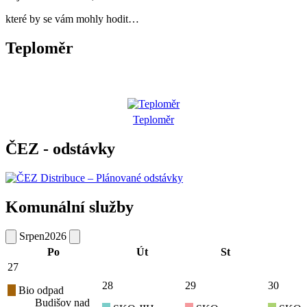
které by se vám mohly hodit…
Teploměr
Teploměr
ČEZ - odstávky
Komunální služby
Srpen
2026
Po
Út
St
27
28
29
30
Bio odpad
Budišov nad