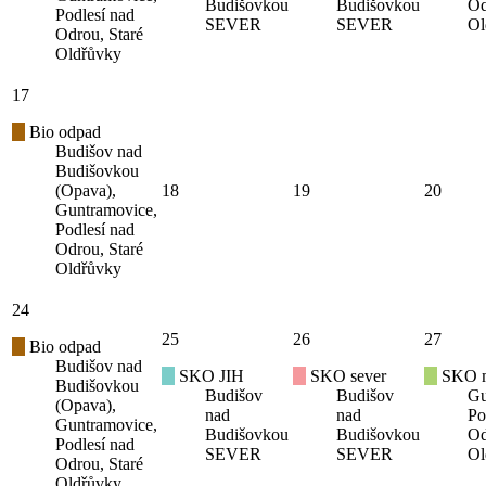
Budišovkou
Budišovkou
Od
Podlesí nad
SEVER
SEVER
Ol
Odrou, Staré
Oldřůvky
17
Bio odpad
Budišov nad
Budišovkou
(Opava),
18
19
20
Guntramovice,
Podlesí nad
Odrou, Staré
Oldřůvky
24
25
26
27
Bio odpad
Budišov nad
SKO JIH
SKO sever
SKO mí
Budišovkou
Budišov
Budišov
Gu
(Opava),
nad
nad
Po
Guntramovice,
Budišovkou
Budišovkou
Od
Podlesí nad
SEVER
SEVER
Ol
Odrou, Staré
Oldřůvky