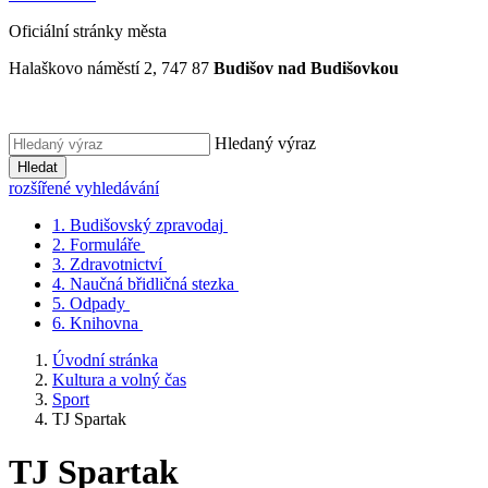
Oficiální stránky města
Halaškovo náměstí 2, 747 87
Budišov nad Budišovkou
Hledaný výraz
Hledat
rozšířené vyhledávání
1.
Budišovský zpravodaj
2.
Formuláře
3.
Zdravotnictví
4.
Naučná břidličná stezka
5.
Odpady
6.
Knihovna
Úvodní stránka
Kultura a volný čas
Sport
TJ Spartak
TJ Spartak