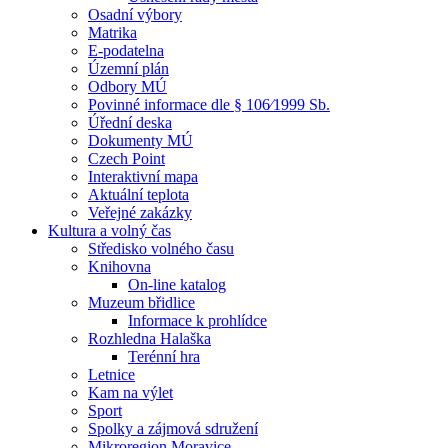
Osadní výbory
Matrika
E-podatelna
Územní plán
Odbory MÚ
Povinné informace dle § 106⁄1999 Sb.
Úřední deska
Dokumenty MÚ
Czech Point
Interaktivní mapa
Aktuální teplota
Veřejné zakázky
Kultura a volný čas
Středisko volného času
Knihovna
On-line katalog
Muzeum břidlice
Informace k prohlídce
Rozhledna Halaška
Terénní hra
Letnice
Kam na výlet
Sport
Spolky a zájmová sdružení
Mikroregion Moravice