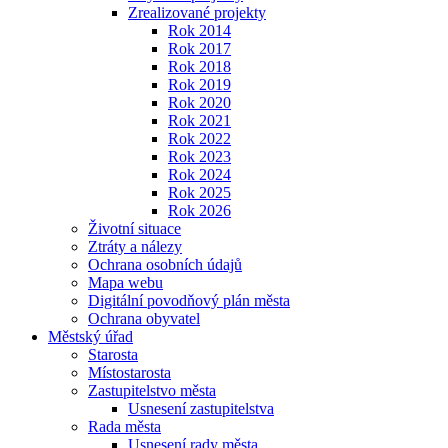
Zrealizované projekty
Rok 2014
Rok 2017
Rok 2018
Rok 2019
Rok 2020
Rok 2021
Rok 2022
Rok 2023
Rok 2024
Rok 2025
Rok 2026
Životní situace
Ztráty a nálezy
Ochrana osobních údajů
Mapa webu
Digitální povodňový plán města
Ochrana obyvatel
Městský úřad
Starosta
Místostarosta
Zastupitelstvo města
Usnesení zastupitelstva
Rada města
Usnesení rady města