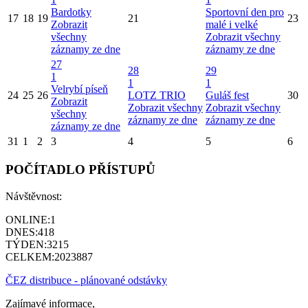
Bardotky
Sportovní den pro
17
18
19
21
23
Zobrazit
malé i velké
všechny
Zobrazit všechny
záznamy ze dne
záznamy ze dne
27
28
29
1
1
1
Velrybí píseň
24
25
26
LOTZ TRIO
Guláš fest
30
Zobrazit
Zobrazit všechny
Zobrazit všechny
všechny
záznamy ze dne
záznamy ze dne
záznamy ze dne
31
1
2
3
4
5
6
POČÍTADLO PŘÍSTUPŮ
Návštěvnost:
ONLINE:
1
DNES:
418
TÝDEN:
3215
CELKEM:
2023887
ČEZ distribuce - plánované odstávky
Zajímavé informace,