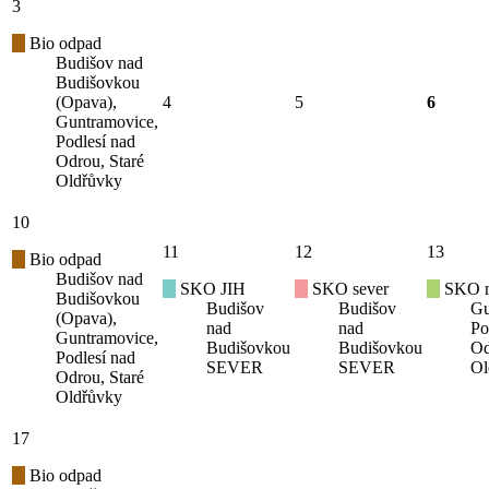
3
Bio odpad
Budišov nad
Budišovkou
(Opava),
4
5
6
Guntramovice,
Podlesí nad
Odrou, Staré
Oldřůvky
10
11
12
13
Bio odpad
Budišov nad
SKO JIH
SKO sever
SKO mí
Budišovkou
Budišov
Budišov
Gu
(Opava),
nad
nad
Po
Guntramovice,
Budišovkou
Budišovkou
Od
Podlesí nad
SEVER
SEVER
Ol
Odrou, Staré
Oldřůvky
17
Bio odpad