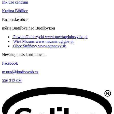
Inkluze centrum
Krajina Břidlice
Partnerské obce
města Budišova nad Budišovkou
Powiat Glubczycki
www.powiatglubczycki.pl
Wieś Mszana
www.mszana.ug.gov.pl
Obec Stráňavy
www.stranavy.sk
Neváhejte nás kontaktovat.
Facebook
m.urad@budisovnb.cz
556 312 030