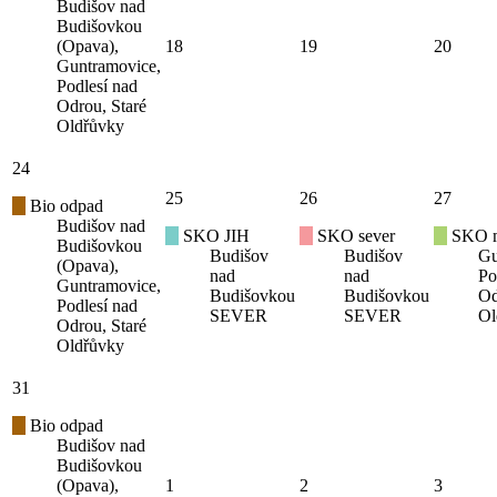
Budišov nad
Budišovkou
(Opava),
18
19
20
Guntramovice,
Podlesí nad
Odrou, Staré
Oldřůvky
24
25
26
27
Bio odpad
Budišov nad
SKO JIH
SKO sever
SKO mí
Budišovkou
Budišov
Budišov
Gu
(Opava),
nad
nad
Po
Guntramovice,
Budišovkou
Budišovkou
Od
Podlesí nad
SEVER
SEVER
Ol
Odrou, Staré
Oldřůvky
31
Bio odpad
Budišov nad
Budišovkou
(Opava),
1
2
3