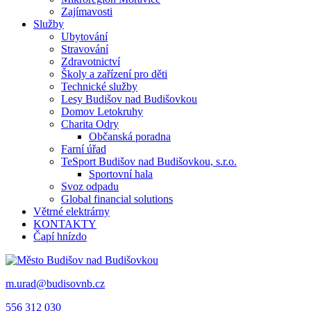
Zajímavosti
Služby
Ubytování
Stravování
Zdravotnictví
Školy a zařízení pro děti
Technické služby
Lesy Budišov nad Budišovkou
Domov Letokruhy
Charita Odry
Občanská poradna
Farní úřad
TeSport Budišov nad Budišovkou, s.r.o.
Sportovní hala
Svoz odpadu
Global financial solutions
Větrné elektrárny
KONTAKTY
Čapí hnízdo
m.urad@budisovnb.cz
556 312 030