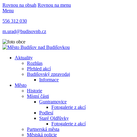
Rovnou na obsah
Rovnou na menu
Menu
556 312 030
m.urad@budisovnb.cz
Aktuality
Rozhlas
Přehled akcí
Budišovský zpravodaj
Informace
Město
Historie
Místní části
Guntramovice
Fotogalerie z akcí
Podlesí
Staré Oldřůvky
Fotogalerie z akcí
Partnerská města
Městská policie