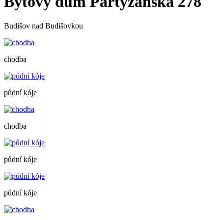
Bytový dům Partyzánská 278
Budišov nad Budišovkou
chodba
půdní kóje
chodba
půdní kóje
půdní kóje