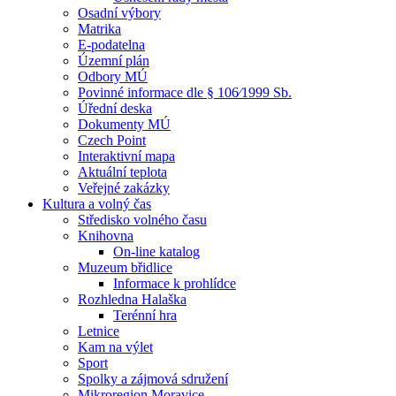
Osadní výbory
Matrika
E-podatelna
Územní plán
Odbory MÚ
Povinné informace dle § 106⁄1999 Sb.
Úřední deska
Dokumenty MÚ
Czech Point
Interaktivní mapa
Aktuální teplota
Veřejné zakázky
Kultura a volný čas
Středisko volného času
Knihovna
On-line katalog
Muzeum břidlice
Informace k prohlídce
Rozhledna Halaška
Terénní hra
Letnice
Kam na výlet
Sport
Spolky a zájmová sdružení
Mikroregion Moravice