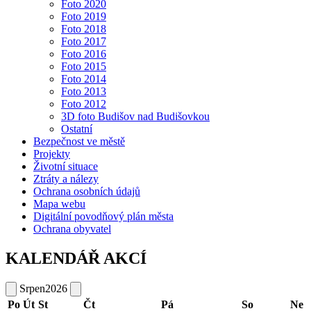
Foto 2020
Foto 2019
Foto 2018
Foto 2017
Foto 2016
Foto 2015
Foto 2014
Foto 2013
Foto 2012
3D foto Budišov nad Budišovkou
Ostatní
Bezpečnost ve městě
Projekty
Životní situace
Ztráty a nálezy
Ochrana osobních údajů
Mapa webu
Digitální povodňový plán města
Ochrana obyvatel
KALENDÁŘ AKCÍ
Srpen
2026
Po
Út
St
Čt
Pá
So
Ne