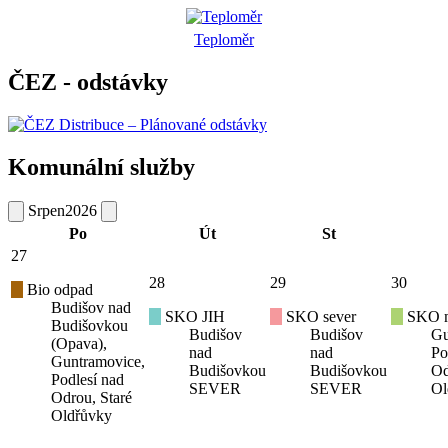
Teploměr
ČEZ - odstávky
Komunální služby
Srpen
2026
Po
Út
St
27
28
29
30
Bio odpad
Budišov nad
SKO JIH
SKO sever
SKO mí
Budišovkou
Budišov
Budišov
Gu
(Opava),
nad
nad
Po
Guntramovice,
Budišovkou
Budišovkou
Od
Podlesí nad
SEVER
SEVER
Ol
Odrou, Staré
Oldřůvky