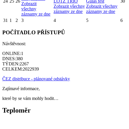
24
25
26
LOTZ TRIO
Guláš fest
30
Zobrazit
Zobrazit všechny
Zobrazit všechny
všechny
záznamy ze dne
záznamy ze dne
záznamy ze dne
31
1
2
3
4
5
6
POČÍTADLO PŘÍSTUPŮ
Návštěvnost:
ONLINE:
1
DNES:
380
TÝDEN:
2267
CELKEM:
2022939
ČEZ distribuce - plánované odstávky
Zajímavé informace,
které by se vám mohly hodit…
Teploměr