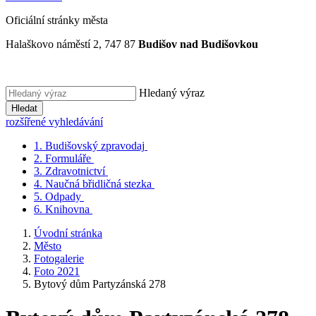
Oficiální stránky města
Halaškovo náměstí 2, 747 87
Budišov nad Budišovkou
Hledaný výraz
Hledat
rozšířené vyhledávání
1.
Budišovský zpravodaj
2.
Formuláře
3.
Zdravotnictví
4.
Naučná břidličná stezka
5.
Odpady
6.
Knihovna
Úvodní stránka
Město
Fotogalerie
Foto 2021
Bytový dům Partyzánská 278