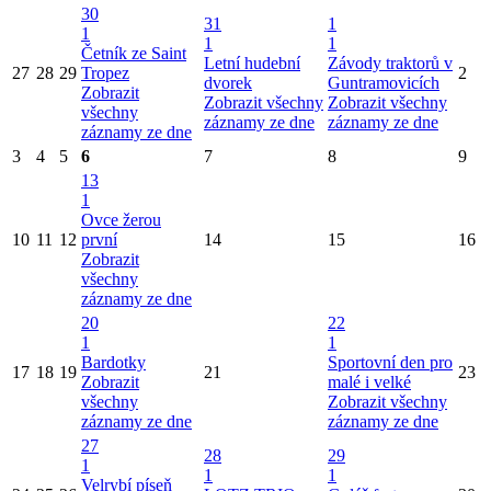
30
31
1
1
1
1
Četník ze Saint
Letní hudební
Závody traktorů v
27
28
29
Tropez
2
dvorek
Guntramovicích
Zobrazit
Zobrazit všechny
Zobrazit všechny
všechny
záznamy ze dne
záznamy ze dne
záznamy ze dne
3
4
5
6
7
8
9
13
1
Ovce žerou
10
11
12
první
14
15
16
Zobrazit
všechny
záznamy ze dne
20
22
1
1
Bardotky
Sportovní den pro
17
18
19
21
23
Zobrazit
malé i velké
všechny
Zobrazit všechny
záznamy ze dne
záznamy ze dne
27
28
29
1
1
1
Velrybí píseň