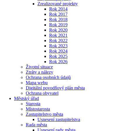
Zrealizované projekty
Rok 2014
Rok 2017
Rok 2018
Rok 2019
Rok 2020
Rok 2021
Rok 2022
Rok 2023
Rok 2024
Rok 2025
Rok 2026
Životní situace
Ztráty a nálezy
Ochrana osobních údajů
Mapa webu
Digitální povodňový plán města
Ochrana obyvatel
Městský úřad
Starosta
Místostarosta
Zastupitelstvo města
Usnesení zastupitelstva
Rada města
Usnesení rady města