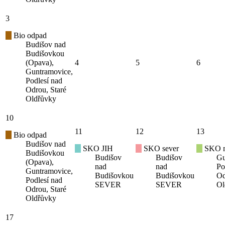
3
Bio odpad
Budišov nad
Budišovkou
(Opava),
4
5
6
Guntramovice,
Podlesí nad
Odrou, Staré
Oldřůvky
10
11
12
13
Bio odpad
Budišov nad
SKO JIH
SKO sever
SKO mí
Budišovkou
Budišov
Budišov
Gu
(Opava),
nad
nad
Po
Guntramovice,
Budišovkou
Budišovkou
Od
Podlesí nad
SEVER
SEVER
Ol
Odrou, Staré
Oldřůvky
17