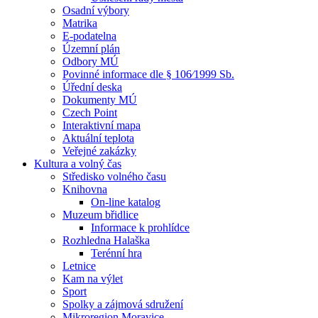
Osadní výbory
Matrika
E-podatelna
Územní plán
Odbory MÚ
Povinné informace dle § 106⁄1999 Sb.
Úřední deska
Dokumenty MÚ
Czech Point
Interaktivní mapa
Aktuální teplota
Veřejné zakázky
Kultura a volný čas
Středisko volného času
Knihovna
On-line katalog
Muzeum břidlice
Informace k prohlídce
Rozhledna Halaška
Terénní hra
Letnice
Kam na výlet
Sport
Spolky a zájmová sdružení
Mikroregion Moravice