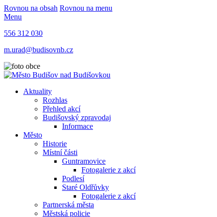
Rovnou na obsah
Rovnou na menu
Menu
556 312 030
m.urad@budisovnb.cz
Aktuality
Rozhlas
Přehled akcí
Budišovský zpravodaj
Informace
Město
Historie
Místní části
Guntramovice
Fotogalerie z akcí
Podlesí
Staré Oldřůvky
Fotogalerie z akcí
Partnerská města
Městská policie