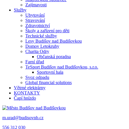
Zajímavosti
Služby
Ubytování
Stravování
Zdravotnictví
Školy a zařízení pro děti
Technické služby
Lesy Budišov nad Budišovkou
Domov Letokruhy
Charita Odry
Občanská poradna
Farní úřad
TeSport Budišov nad Budišovkou, s.r.o.
Sportovní hala
Svoz odpadu
Global financial solutions
Větrné elektrárny
KONTAKTY
Čapí hnízdo
m.urad@budisovnb.cz
556 312 030