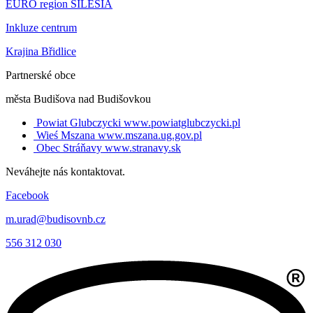
EURO region SILESIA
Inkluze centrum
Krajina Břidlice
Partnerské obce
města Budišova nad Budišovkou
Powiat Glubczycki
www.powiatglubczycki.pl
Wieś Mszana
www.mszana.ug.gov.pl
Obec Stráňavy
www.stranavy.sk
Neváhejte nás kontaktovat.
Facebook
m.urad@budisovnb.cz
556 312 030