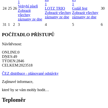
1
1
1
Velrybí píseň
24
25
26
LOTZ TRIO
Guláš fest
30
Zobrazit
Zobrazit všechny
Zobrazit všechny
všechny
záznamy ze dne
záznamy ze dne
záznamy ze dne
31
1
2
3
4
5
6
POČÍTADLO PŘÍSTUPŮ
Návštěvnost:
ONLINE:
0
DNES:
49
TÝDEN:
2846
CELKEM:
2023518
ČEZ distribuce - plánované odstávky
Zajímavé informace,
které by se vám mohly hodit…
Teploměr