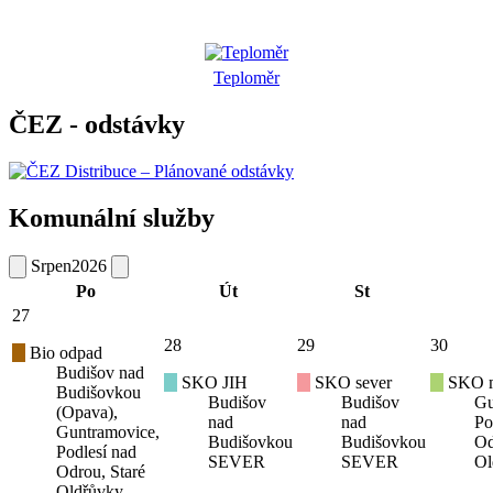
Teploměr
ČEZ - odstávky
Komunální služby
Srpen
2026
Po
Út
St
27
28
29
30
Bio odpad
Budišov nad
SKO JIH
SKO sever
SKO mí
Budišovkou
Budišov
Budišov
Gu
(Opava),
nad
nad
Po
Guntramovice,
Budišovkou
Budišovkou
Od
Podlesí nad
SEVER
SEVER
Ol
Odrou, Staré
Oldřůvky