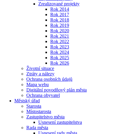
Zrealizované projekty
Rok 2014
Rok 2017
Rok 2018
Rok 2019
Rok 2020
Rok 2021
Rok 2022
Rok 2023
Rok 2024
Rok 2025
Rok 2026
Životní situace
Ztráty a nálezy
Ochrana osobních údajů
Mapa webu
Digitální povodňový plán města
Ochrana obyvatel
Městský úřad
Starosta
Místostarosta
Zastupitelstvo města
Usnesení zastupitelstva
Rada města
Usnesení rady města