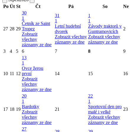
Po
Út
St
Čt
Pá
So
Ne
30
31
1
1
1
1
Četník ze Saint
Letní hudební
Závody traktorů v
27
28
29
Tropez
2
dvorek
Guntramovicích
Zobrazit
Zobrazit všechny
Zobrazit všechny
všechny
záznamy ze dne
záznamy ze dne
záznamy ze dne
3
4
5
6
7
8
9
13
1
Ovce žerou
10
11
12
první
14
15
16
Zobrazit
všechny
záznamy ze dne
20
22
1
1
Bardotky
Sportovní den pro
17
18
19
21
23
Zobrazit
malé i velké
všechny
Zobrazit všechny
záznamy ze dne
záznamy ze dne
27
28
29