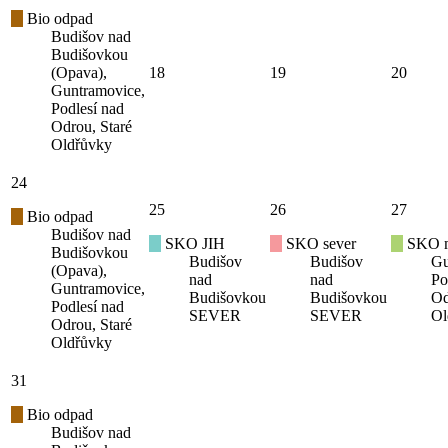
Bio odpad
Budišov nad
Budišovkou
(Opava),
18
19
20
Guntramovice,
Podlesí nad
Odrou, Staré
Oldřůvky
24
25
26
27
Bio odpad
Budišov nad
SKO JIH
SKO sever
SKO mí
Budišovkou
Budišov
Budišov
Gu
(Opava),
nad
nad
Po
Guntramovice,
Budišovkou
Budišovkou
Od
Podlesí nad
SEVER
SEVER
Ol
Odrou, Staré
Oldřůvky
31
Bio odpad
Budišov nad