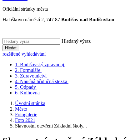
Oficiální stránky města
Halaškovo náměstí 2, 747 87
Budišov nad Budišovkou
Hledaný výraz
Hledat
rozšířené vyhledávání
1.
Budišovský zpravodaj
2.
Formuláře
3.
Zdravotnictví
4.
Naučná břidličná stezka
5.
Odpady
6.
Knihovna
Úvodní stránka
Město
Fotogalerie
Foto 2021
Slavnostní otevření Základní školy...