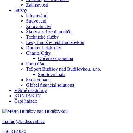
Zajímavosti
Služby
Ubytování
Stravování
Zdravotnictví
Školy a zařízení pro děti
Technické služby
Lesy Budišov nad Budišovkou
Domov Letokruhy
Charita Odry
Občanská poradna
Farní úřad
TeSport Budišov nad Budišovkou, s.r.o.
Sportovní hala
Svoz odpadu
Global financial solutions
Větrné elektrárny
KONTAKTY
Čapí hnízdo
m.urad@budisovnb.cz
556 312 030