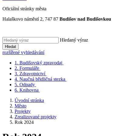
Oficiální stránky města
Halaškovo náměstí 2, 747 87
Budišov nad Budišovkou
Hledaný výraz
Hledat
rozšířené vyhledávání
1.
Budišovský zpravodaj
2.
Formuláře
3.
Zdravotnictví
4.
Naučná břidličná stezka
5.
Odpady
6.
Knihovna
Úvodní stránka
Město
Projekty
Zrealizované projekty
Rok 2024