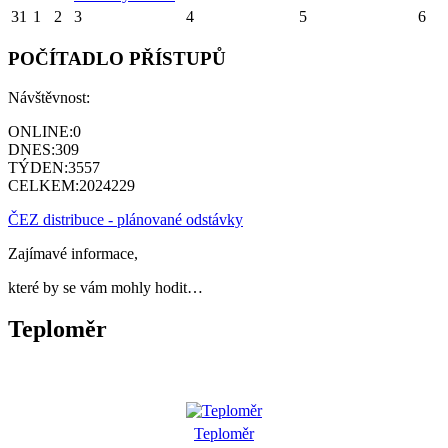
31
1
2
3
4
5
6
POČÍTADLO PŘÍSTUPŮ
Návštěvnost:
ONLINE:
0
DNES:
309
TÝDEN:
3557
CELKEM:
2024229
ČEZ distribuce - plánované odstávky
Zajímavé informace,
které by se vám mohly hodit…
Teploměr
Teploměr