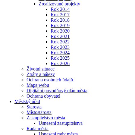
Zrealizované projekty
Rok 2014
Rok 2017
Rok 2018
Rok 2019
Rok 2020
Rok 2021
Rok 2022
Rok 2023
Rok 2024
Rok 2025
Rok 2026
Životní situace
Ztráty a nálezy
Ochrana osobních údajů
Mapa webu
Digitální povodňový plán města
Ochrana obyvatel
Městský úřad
Starosta
Místostarosta
Zastupitelstvo města
Usnesení zastupitelstva
Rada města
Usnesení rady města