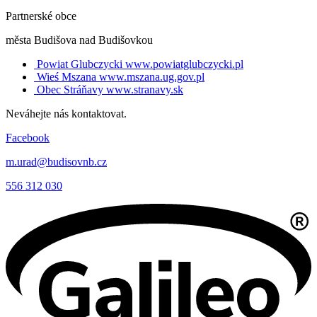
Partnerské obce
města Budišova nad Budišovkou
Powiat Glubczycki
www.powiatglubczycki.pl
Wieś Mszana
www.mszana.ug.gov.pl
Obec Stráňavy
www.stranavy.sk
Neváhejte nás kontaktovat.
Facebook
m.urad@budisovnb.cz
556 312 030