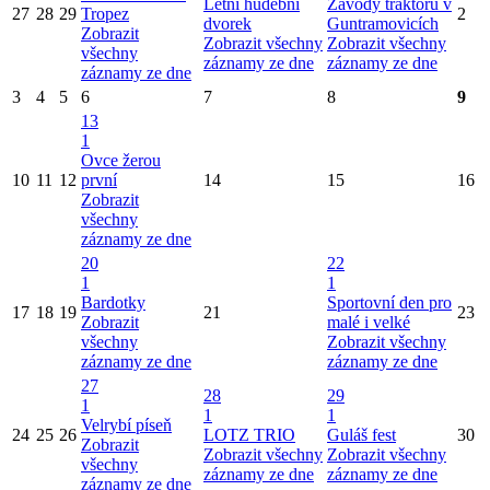
Letní hudební
Závody traktorů v
27
28
29
Tropez
2
dvorek
Guntramovicích
Zobrazit
Zobrazit všechny
Zobrazit všechny
všechny
záznamy ze dne
záznamy ze dne
záznamy ze dne
3
4
5
6
7
8
9
13
1
Ovce žerou
10
11
12
první
14
15
16
Zobrazit
všechny
záznamy ze dne
20
22
1
1
Bardotky
Sportovní den pro
17
18
19
21
23
Zobrazit
malé i velké
všechny
Zobrazit všechny
záznamy ze dne
záznamy ze dne
27
28
29
1
1
1
Velrybí píseň
24
25
26
LOTZ TRIO
Guláš fest
30
Zobrazit
Zobrazit všechny
Zobrazit všechny
všechny
záznamy ze dne
záznamy ze dne
záznamy ze dne