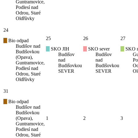
Guntramovice,
Podlesí nad
Odrou, Staré
Oldřůvky
24
25
26
27
Bio odpad
Budišov nad
SKO JIH
SKO sever
SKO mí
Budišovkou
Budišov
Budišov
Gu
(Opava),
nad
nad
Po
Guntramovice,
Budišovkou
Budišovkou
Od
Podlesí nad
SEVER
SEVER
Ol
Odrou, Staré
Oldřůvky
31
Bio odpad
Budišov nad
Budišovkou
(Opava),
1
2
3
Guntramovice,
Podlesí nad
Odrou, Staré