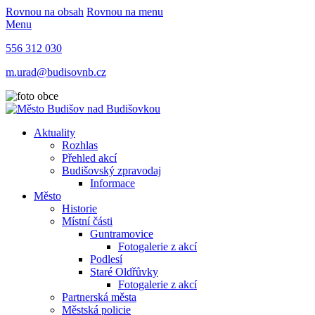
Rovnou na obsah
Rovnou na menu
Menu
556 312 030
m.urad@budisovnb.cz
Aktuality
Rozhlas
Přehled akcí
Budišovský zpravodaj
Informace
Město
Historie
Místní části
Guntramovice
Fotogalerie z akcí
Podlesí
Staré Oldřůvky
Fotogalerie z akcí
Partnerská města
Městská policie