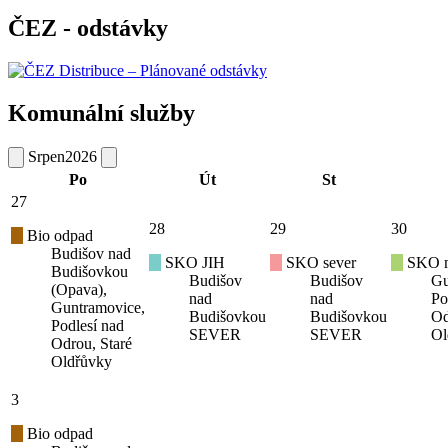
ČEZ - odstávky
Komunální služby
Srpen
2026
Po
Út
St
27
28
29
30
Bio odpad
Budišov nad
SKO JIH
SKO sever
SKO mí
Budišovkou
Budišov
Budišov
Gu
(Opava),
nad
nad
Po
Guntramovice,
Budišovkou
Budišovkou
Od
Podlesí nad
SEVER
SEVER
Ol
Odrou, Staré
Oldřůvky
3
Bio odpad