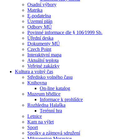
Osadní výbory
Matrika
E-podatelna
Územní plán
Odbory MÚ
Povinné informace dle § 106⁄1999 Sb.
Úřední deska
Dokumenty MÚ
Czech Point
Interaktivní mapa
Aktuální teplota
Veřejné zakázky
Kultura a volný čas
Středisko volného času
Knihovna
On-line katalog
Muzeum břidlice
Informace k prohlídce
Rozhledna Halaška
Terénní hra
Letnice
Kam na výlet
Sport
Spolky a zájmová sdružení
Mikroregion Moravice