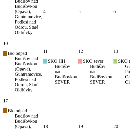
Budišov nad
Budišovkou
(Opava),
4
5
6
Guntramovice,
Podlesí nad
Odrou, Staré
Oldřůvky
10
11
12
13
Bio odpad
Budišov nad
SKO JIH
SKO sever
SKO mí
Budišovkou
Budišov
Budišov
Gu
(Opava),
nad
nad
Po
Guntramovice,
Budišovkou
Budišovkou
Od
Podlesí nad
SEVER
SEVER
Ol
Odrou, Staré
Oldřůvky
17
Bio odpad
Budišov nad
Budišovkou
(Opava),
18
19
20