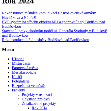
Rok 2024
Rekonstrukce místních komunikací Československé armády,
Havlíčkova a Nábřeží
FVE systém na střechu objektu MÚ a sportovní haly Budišov nad
Budišovkou
Stavební úpravy chodníku podél ul. Generála Svobody v Budišově
nad Budišovkou
Rekonstrukce obřadní síně v Budišově nad Budišovkou
Město
Historie
Místní části
Partnerská města
Městská policie
Hasiči
Fotogalerie
Bezpečnost ve městě
Projekty
Projekty v realizaci
Chystané projekty
Zrealizované projekty
Rok 2014