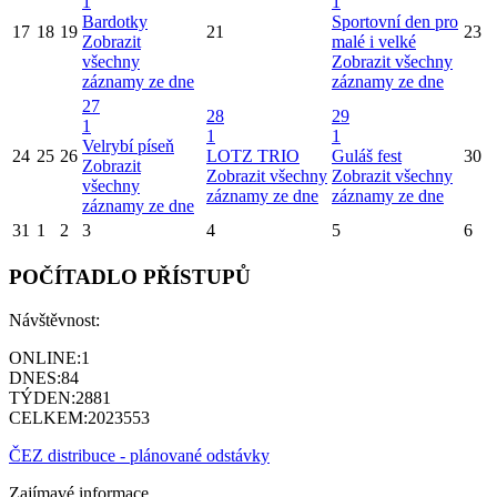
1
1
Bardotky
Sportovní den pro
17
18
19
21
23
Zobrazit
malé i velké
všechny
Zobrazit všechny
záznamy ze dne
záznamy ze dne
27
28
29
1
1
1
Velrybí píseň
24
25
26
LOTZ TRIO
Guláš fest
30
Zobrazit
Zobrazit všechny
Zobrazit všechny
všechny
záznamy ze dne
záznamy ze dne
záznamy ze dne
31
1
2
3
4
5
6
POČÍTADLO PŘÍSTUPŮ
Návštěvnost:
ONLINE:
1
DNES:
84
TÝDEN:
2881
CELKEM:
2023553
ČEZ distribuce - plánované odstávky
Zajímavé informace,