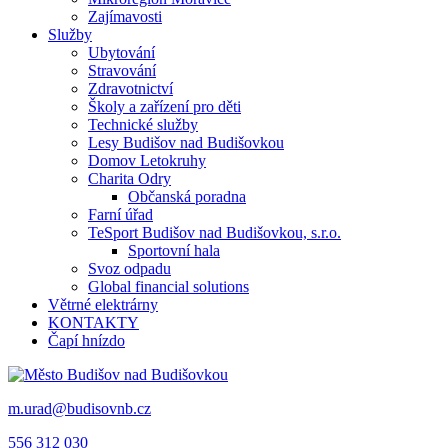
Zajímavosti
Služby
Ubytování
Stravování
Zdravotnictví
Školy a zařízení pro děti
Technické služby
Lesy Budišov nad Budišovkou
Domov Letokruhy
Charita Odry
Občanská poradna
Farní úřad
TeSport Budišov nad Budišovkou, s.r.o.
Sportovní hala
Svoz odpadu
Global financial solutions
Větrné elektrárny
KONTAKTY
Čapí hnízdo
m.urad@budisovnb.cz
556 312 030