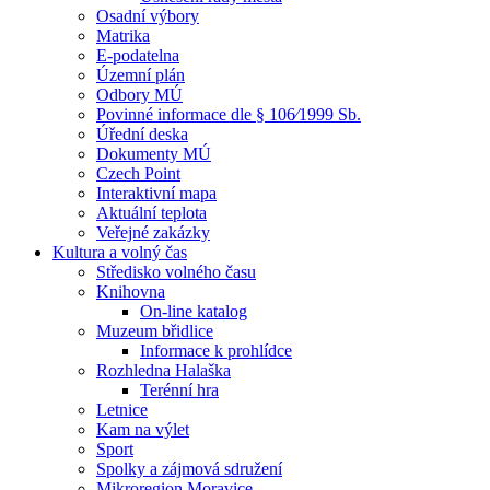
Osadní výbory
Matrika
E-podatelna
Územní plán
Odbory MÚ
Povinné informace dle § 106⁄1999 Sb.
Úřední deska
Dokumenty MÚ
Czech Point
Interaktivní mapa
Aktuální teplota
Veřejné zakázky
Kultura a volný čas
Středisko volného času
Knihovna
On-line katalog
Muzeum břidlice
Informace k prohlídce
Rozhledna Halaška
Terénní hra
Letnice
Kam na výlet
Sport
Spolky a zájmová sdružení
Mikroregion Moravice