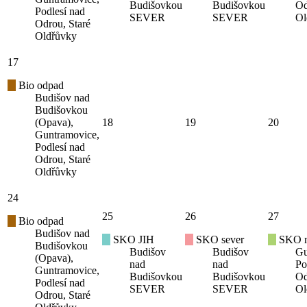
Budišovkou
Budišovkou
Od
Podlesí nad
SEVER
SEVER
Ol
Odrou, Staré
Oldřůvky
17
Bio odpad
Budišov nad
Budišovkou
(Opava),
18
19
20
Guntramovice,
Podlesí nad
Odrou, Staré
Oldřůvky
24
25
26
27
Bio odpad
Budišov nad
SKO JIH
SKO sever
SKO mí
Budišovkou
Budišov
Budišov
Gu
(Opava),
nad
nad
Po
Guntramovice,
Budišovkou
Budišovkou
Od
Podlesí nad
SEVER
SEVER
Ol
Odrou, Staré