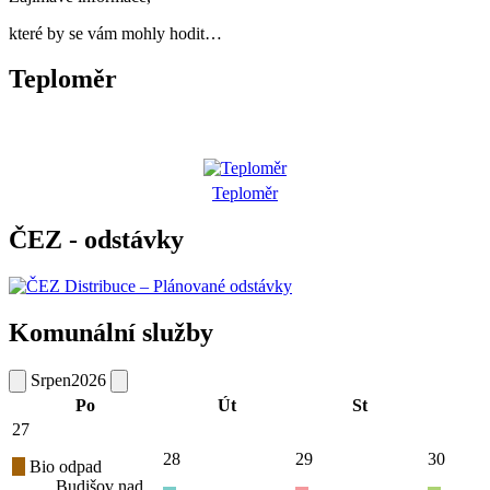
které by se vám mohly hodit…
Teploměr
Teploměr
ČEZ - odstávky
Komunální služby
Srpen
2026
Po
Út
St
27
28
29
30
Bio odpad
Budišov nad