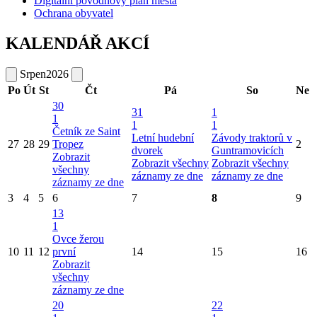
Digitální povodňový plán města
Ochrana obyvatel
KALENDÁŘ AKCÍ
Srpen
2026
Po
Út
St
Čt
Pá
So
Ne
30
31
1
1
1
1
Četník ze Saint
Letní hudební
Závody traktorů v
27
28
29
Tropez
2
dvorek
Guntramovicích
Zobrazit
Zobrazit všechny
Zobrazit všechny
všechny
záznamy ze dne
záznamy ze dne
záznamy ze dne
3
4
5
6
7
8
9
13
1
Ovce žerou
10
11
12
první
14
15
16
Zobrazit
všechny
záznamy ze dne
20
22