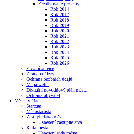
Zrealizované projekty
Rok 2014
Rok 2017
Rok 2018
Rok 2019
Rok 2020
Rok 2021
Rok 2022
Rok 2023
Rok 2024
Rok 2025
Rok 2026
Životní situace
Ztráty a nálezy
Ochrana osobních údajů
Mapa webu
Digitální povodňový plán města
Ochrana obyvatel
Městský úřad
Starosta
Místostarosta
Zastupitelstvo města
Usnesení zastupitelstva
Rada města
Usnesení rady města