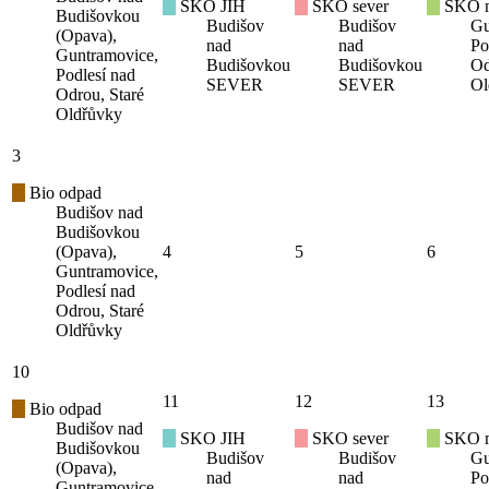
SKO JIH
SKO sever
SKO mí
Budišovkou
Budišov
Budišov
Gu
(Opava),
nad
nad
Po
Guntramovice,
Budišovkou
Budišovkou
Od
Podlesí nad
SEVER
SEVER
Ol
Odrou, Staré
Oldřůvky
3
Bio odpad
Budišov nad
Budišovkou
(Opava),
4
5
6
Guntramovice,
Podlesí nad
Odrou, Staré
Oldřůvky
10
11
12
13
Bio odpad
Budišov nad
SKO JIH
SKO sever
SKO mí
Budišovkou
Budišov
Budišov
Gu
(Opava),
nad
nad
Po
Guntramovice,