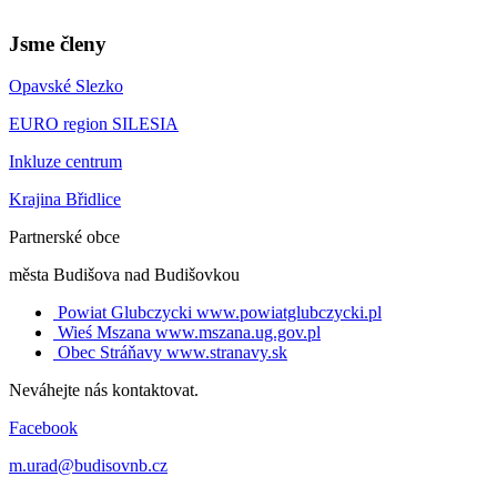
Jsme členy
Opavské Slezko
EURO region SILESIA
Inkluze centrum
Krajina Břidlice
Partnerské obce
města Budišova nad Budišovkou
Powiat Glubczycki
www.powiatglubczycki.pl
Wieś Mszana
www.mszana.ug.gov.pl
Obec Stráňavy
www.stranavy.sk
Neváhejte nás kontaktovat.
Facebook
m.urad@budisovnb.cz