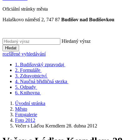
Oficiální stránky města
Halaškovo náměstí 2, 747 87
Budišov nad Budišovkou
Hledaný výraz
Hledat
rozšířené vyhledávání
1.
Budišovský zpravodaj
2.
Formuláře
3.
Zdravotnictví
4.
Naučná břidličná stezka
5.
Odpady
6.
Knihovna
Úvodní stránka
Město
Fotogalerie
Foto 2012
Večer s Láďou Kerndlem 28. dubna 2012