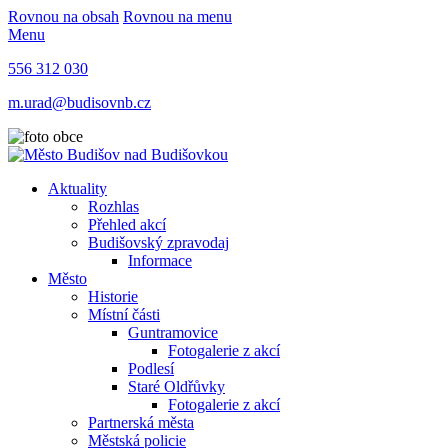
Rovnou na obsah
Rovnou na menu
Menu
556 312 030
m.urad@budisovnb.cz
Aktuality
Rozhlas
Přehled akcí
Budišovský zpravodaj
Informace
Město
Historie
Místní části
Guntramovice
Fotogalerie z akcí
Podlesí
Staré Oldřůvky
Fotogalerie z akcí
Partnerská města
Městská policie