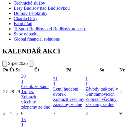
Technické služby
Lesy Budišov nad Budišovkou
Domov Letokruhy
Charita Odry
Farní úřad
TeSport Budišov nad Budišovkou, s.r.o.
Svoz odpadu
Global financial solutions
KALENDÁŘ AKCÍ
Srpen
2026
Po
Út
St
Čt
Pá
So
Ne
30
31
1
1
1
1
Četník ze Saint
Letní hudební
Závody traktorů v
27
28
29
Tropez
2
dvorek
Guntramovicích
Zobrazit
Zobrazit všechny
Zobrazit všechny
všechny
záznamy ze dne
záznamy ze dne
záznamy ze dne
3
4
5
6
7
8
9
13
1