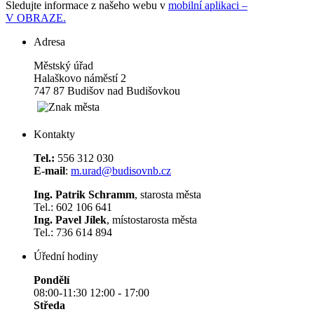
Sledujte informace z našeho webu v
mobilní aplikaci –
V OBRAZE.
Adresa
Městský úřad
Halaškovo náměstí 2
747 87 Budišov nad Budišovkou
Kontakty
Tel.:
556 312 030
E-mail
:
m.urad@budisovnb.cz
Ing. Patrik Schramm
, starosta města
Tel.: 602 106 641
Ing. Pavel Jílek
, místostarosta města
Tel.: 736 614 894
Úřední hodiny
Pondělí
08:00-11:30 12:00 - 17:00
Středa