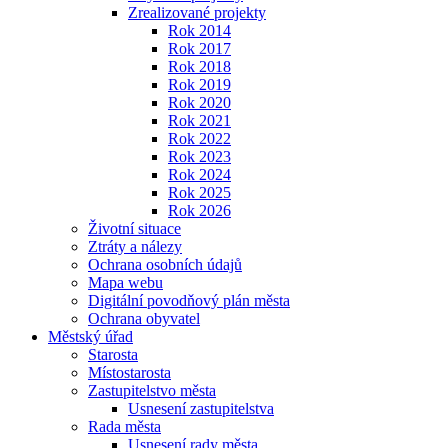
Zrealizované projekty
Rok 2014
Rok 2017
Rok 2018
Rok 2019
Rok 2020
Rok 2021
Rok 2022
Rok 2023
Rok 2024
Rok 2025
Rok 2026
Životní situace
Ztráty a nálezy
Ochrana osobních údajů
Mapa webu
Digitální povodňový plán města
Ochrana obyvatel
Městský úřad
Starosta
Místostarosta
Zastupitelstvo města
Usnesení zastupitelstva
Rada města
Usnesení rady města