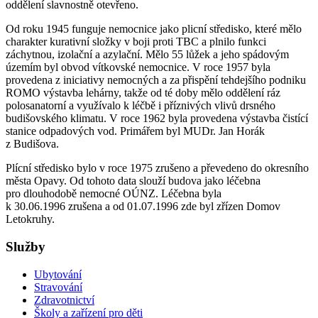
oddělení slavnostně otevřeno.
Od roku 1945 funguje nemocnice jako plicní středisko, které mělo
charakter kurativní složky v boji proti TBC a plnilo funkci
záchytnou, izolační a azylační. Mělo 55 lůžek a jeho spádovým
územím byl obvod vítkovské nemocnice. V roce 1957 byla
provedena z iniciativy nemocných a za přispění tehdejšího podniku
ROMO výstavba lehárny, takže od té doby mělo oddělení ráz
polosanatorní a využívalo k léčbě i příznivých vlivů drsného
budišovského klimatu. V roce 1962 byla provedena výstavba čistící
stanice odpadových vod. Primářem byl MUDr. Jan Horák
z Budišova.
Plícní středisko bylo v roce 1975 zrušeno a převedeno do okresního
města Opavy. Od tohoto data slouží budova jako léčebna
pro dlouhodobě nemocné OÚNZ. Léčebna byla
k 30.06.1996 zrušena a od 01.07.1996 zde byl zřízen Domov
Letokruhy.
Služby
Ubytování
Stravování
Zdravotnictví
Školy a zařízení pro děti