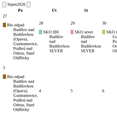
Srpen
2026
Po
Út
St
27
28
29
30
Bio odpad
Budišov nad
SKO JIH
SKO sever
SKO mí
Budišovkou
Budišov
Budišov
Gu
(Opava),
nad
nad
Po
Guntramovice,
Budišovkou
Budišovkou
Od
Podlesí nad
SEVER
SEVER
Ol
Odrou, Staré
Oldřůvky
3
Bio odpad
Budišov nad
Budišovkou
(Opava),
4
5
6
Guntramovice,
Podlesí nad
Odrou, Staré
Oldřůvky