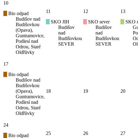
10
11
12
13
Bio odpad
Budišov nad
SKO JIH
SKO sever
SKO mí
Budišovkou
Budišov
Budišov
Gu
(Opava),
nad
nad
Po
Guntramovice,
Budišovkou
Budišovkou
Od
Podlesí nad
SEVER
SEVER
Ol
Odrou, Staré
Oldřůvky
17
Bio odpad
Budišov nad
Budišovkou
(Opava),
18
19
20
Guntramovice,
Podlesí nad
Odrou, Staré
Oldřůvky
24
25
26
27
Bio odpad