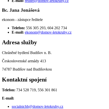
E-mail:
reditel@domov-letokruhy.cz
Bc. Jana Jonášová
ekonom - zástupce ředitele
Telefon:
556 305 293, 604 202 734
E-mail:
ekonom@domov-letokruhy.cz
Adresa služby
Chráněné bydlení Budišov n. B.
Československé armády 413
74787 Budišov nad Budišovkou
Kontaktní spojení
Telefon:
734 528 719, 556 301 861
E-mail:
socialnichb@domov-letokruhy.cz