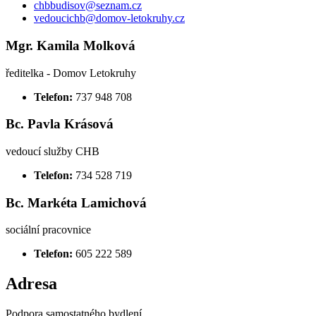
chbbudisov@seznam.cz
vedoucichb@domov-letokruhy.cz
Mgr. Kamila Molková
ředitelka - Domov Letokruhy
Telefon:
737 948 708
Bc. Pavla Krásová
vedoucí služby CHB
Telefon:
734 528 719
Bc. Markéta Lamichová
sociální pracovnice
Telefon:
605 222 589
Adresa
Podpora samostatného bydlení