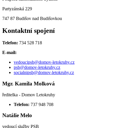
Partyzánská 229
747 87 Budišov nad Budišovkou
Kontaktní spojení
Telefon:
734 528 718
E-mail:
vedoucipsb@domov-letokruhy.cz
psb@domov-letokruhy.cz
socialnipsb@domov-letokruhy.cz
Mgr. Kamila Molková
ředitelka - Domov Letokruhy
Telefon:
737 948 708
Natálie Melo
vedoucí služby PSB