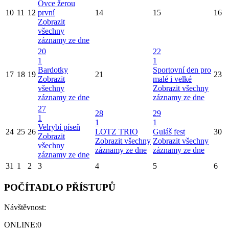
Ovce žerou
10
11
12
první
14
15
16
Zobrazit
všechny
záznamy ze dne
20
22
1
1
Bardotky
Sportovní den pro
17
18
19
21
23
Zobrazit
malé i velké
všechny
Zobrazit všechny
záznamy ze dne
záznamy ze dne
27
28
29
1
1
1
Velrybí píseň
24
25
26
LOTZ TRIO
Guláš fest
30
Zobrazit
Zobrazit všechny
Zobrazit všechny
všechny
záznamy ze dne
záznamy ze dne
záznamy ze dne
31
1
2
3
4
5
6
POČÍTADLO PŘÍSTUPŮ
Návštěvnost:
ONLINE:
0