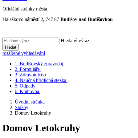
Oficiální stránky města
Halaškovo náměstí 2, 747 87
Budišov nad Budišovkou
Hledaný výraz
Hledat
rozšířené vyhledávání
1.
Budišovský zpravodaj
2.
Formuláře
3.
Zdravotnictví
4.
Naučná břidličná stezka
5.
Odpady
6.
Knihovna
Úvodní stránka
Služby
Domov Letokruhy
Domov Letokruhy