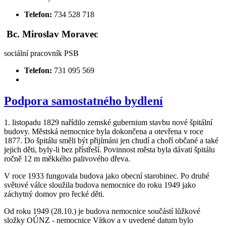
Telefon:
734 528 718
Bc. Miroslav Moravec
sociální pracovník PSB
Telefon:
731 095 569
Podpora samostatného bydlení
1. listopadu 1829 nařídilo zemské gubernium stavbu nové špitální
budovy. Městská nemocnice byla dokončena a otevřena v roce
1877. Do špitálu směli být přijímáni jen chudí a choří občané a také
jejich děti, byly-li bez přístřeší. Povinnost města byla dávati špitálu
ročně 12 m měkkého palivového dřeva.
V roce 1933 fungovala budova jako obecní starobinec. Po druhé
světové válce sloužila budova nemocnice do roku 1949 jako
záchytný domov pro řecké děti.
Od roku 1949 (28.10.) je budova nemocnice součástí lůžkové
složky OÚNZ - nemocnice Vítkov a v uvedené datum bylo