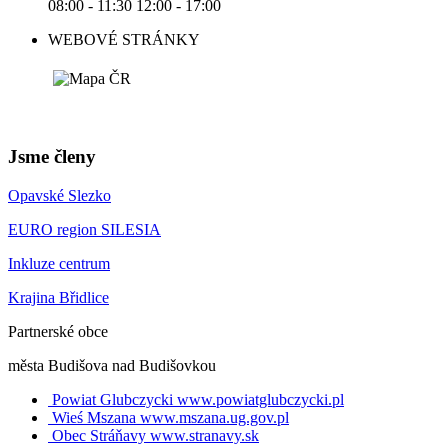
08:00 - 11:30 12:00 - 17:00
WEBOVÉ STRÁNKY
Jsme členy
Opavské Slezko
EURO region SILESIA
Inkluze centrum
Krajina Břidlice
Partnerské obce
města Budišova nad Budišovkou
Powiat Glubczycki
www.powiatglubczycki.pl
Wieś Mszana
www.mszana.ug.gov.pl
Obec Stráňavy
www.stranavy.sk