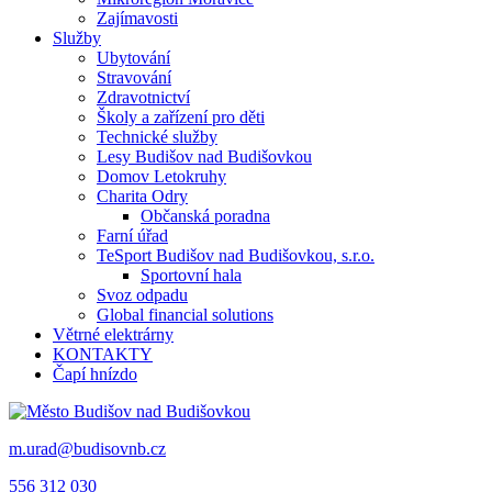
Zajímavosti
Služby
Ubytování
Stravování
Zdravotnictví
Školy a zařízení pro děti
Technické služby
Lesy Budišov nad Budišovkou
Domov Letokruhy
Charita Odry
Občanská poradna
Farní úřad
TeSport Budišov nad Budišovkou, s.r.o.
Sportovní hala
Svoz odpadu
Global financial solutions
Větrné elektrárny
KONTAKTY
Čapí hnízdo
m.urad@budisovnb.cz
556 312 030