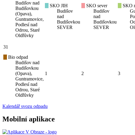
Budišov nad
SKO JIH
SKO sever
SKO mí
Budišovkou
Budišov
Budišov
Gu
(Opava),
nad
nad
Po
Guntramovice,
Budišovkou
Budišovkou
Od
Podlesí nad
SEVER
SEVER
Ol
Odrou, Staré
Oldřůvky
31
Bio odpad
Budišov nad
Budišovkou
(Opava),
1
2
3
Guntramovice,
Podlesí nad
Odrou, Staré
Oldřůvky
Kalendář svozu odpadu
Mobilní aplikace