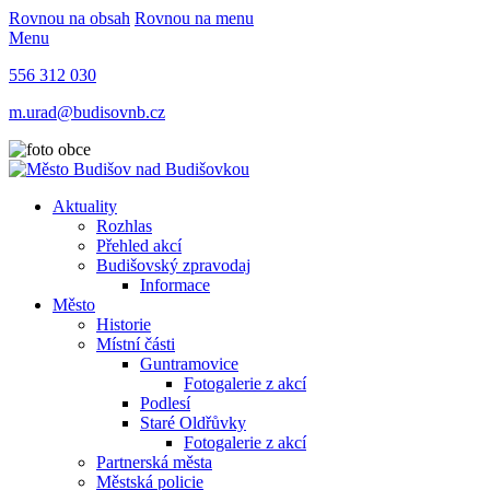
Rovnou na obsah
Rovnou na menu
Menu
556 312 030
m.urad@budisovnb.cz
Aktuality
Rozhlas
Přehled akcí
Budišovský zpravodaj
Informace
Město
Historie
Místní části
Guntramovice
Fotogalerie z akcí
Podlesí
Staré Oldřůvky
Fotogalerie z akcí
Partnerská města
Městská policie