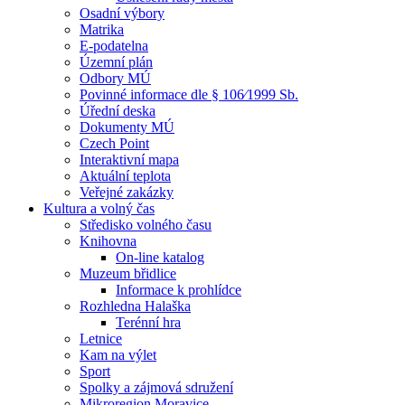
Osadní výbory
Matrika
E-podatelna
Územní plán
Odbory MÚ
Povinné informace dle § 106⁄1999 Sb.
Úřední deska
Dokumenty MÚ
Czech Point
Interaktivní mapa
Aktuální teplota
Veřejné zakázky
Kultura a volný čas
Středisko volného času
Knihovna
On-line katalog
Muzeum břidlice
Informace k prohlídce
Rozhledna Halaška
Terénní hra
Letnice
Kam na výlet
Sport
Spolky a zájmová sdružení
Mikroregion Moravice