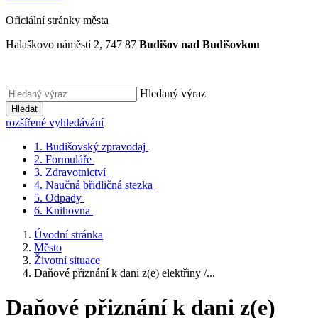
Oficiální stránky města
Halaškovo náměstí 2, 747 87
Budišov nad Budišovkou
Hledaný výraz
Hledat
rozšířené vyhledávání
1.
Budišovský zpravodaj
2.
Formuláře
3.
Zdravotnictví
4.
Naučná břidličná stezka
5.
Odpady
6.
Knihovna
Úvodní stránka
Město
Životní situace
Daňové přiznání k dani z(e) elektřiny /...
Daňové přiznání k dani z(e)