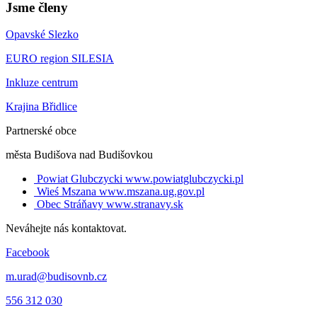
Jsme členy
Opavské Slezko
EURO region SILESIA
Inkluze centrum
Krajina Břidlice
Partnerské obce
města Budišova nad Budišovkou
Powiat Glubczycki
www.powiatglubczycki.pl
Wieś Mszana
www.mszana.ug.gov.pl
Obec Stráňavy
www.stranavy.sk
Neváhejte nás kontaktovat.
Facebook
m.urad@budisovnb.cz
556 312 030