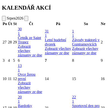
KALENDÁŘ AKCÍ
Srpen
2026
Po
Út
St
Čt
Pá
So
Ne
30
31
1
1
1
1
Četník ze Saint
Letní hudební
Závody traktorů v
27
28
29
Tropez
2
dvorek
Guntramovicích
Zobrazit
Zobrazit všechny
Zobrazit všechny
všechny
záznamy ze dne
záznamy ze dne
záznamy ze dne
3
4
5
6
7
8
9
13
1
Ovce žerou
10
11
12
první
14
15
16
Zobrazit
všechny
záznamy ze dne
20
22
1
1
Bardotky
Sportovní den pro
17
18
19
21
23