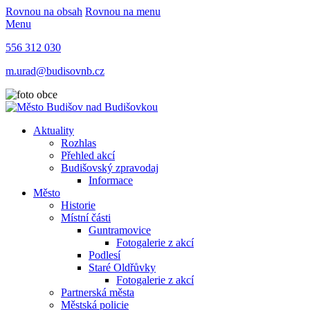
Rovnou na obsah
Rovnou na menu
Menu
556 312 030
m.urad@budisovnb.cz
Aktuality
Rozhlas
Přehled akcí
Budišovský zpravodaj
Informace
Město
Historie
Místní části
Guntramovice
Fotogalerie z akcí
Podlesí
Staré Oldřůvky
Fotogalerie z akcí
Partnerská města
Městská policie