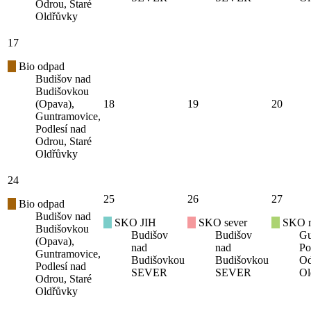
Odrou, Staré
Oldřůvky
17
Bio odpad
Budišov nad
Budišovkou
(Opava),
18
19
20
Guntramovice,
Podlesí nad
Odrou, Staré
Oldřůvky
24
25
26
27
Bio odpad
Budišov nad
SKO JIH
SKO sever
SKO mí
Budišovkou
Budišov
Budišov
Gu
(Opava),
nad
nad
Po
Guntramovice,
Budišovkou
Budišovkou
Od
Podlesí nad
SEVER
SEVER
Ol
Odrou, Staré
Oldřůvky