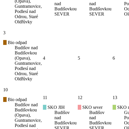
(Opava),
nad
nad
Po
Guntramovice,
Budišovkou
Budišovkou
Od
Podlesí nad
SEVER
SEVER
Ol
Odrou, Staré
Oldřůvky
3
Bio odpad
Budišov nad
Budišovkou
(Opava),
4
5
6
Guntramovice,
Podlesí nad
Odrou, Staré
Oldřůvky
10
11
12
13
Bio odpad
Budišov nad
SKO JIH
SKO sever
SKO mí
Budišovkou
Budišov
Budišov
Gu
(Opava),
nad
nad
Po
Guntramovice,
Budišovkou
Budišovkou
Od
Podlesí nad
SEVER
SEVER
Ol