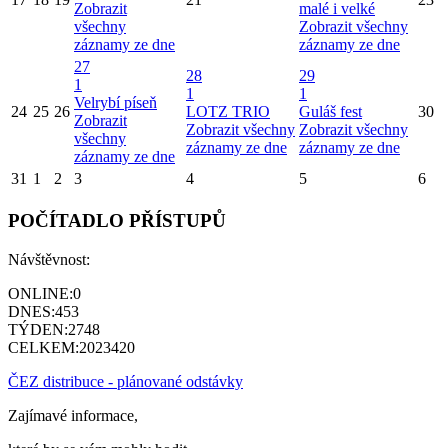
Zobrazit
malé i velké
všechny
Zobrazit všechny
záznamy ze dne
záznamy ze dne
27
28
29
1
1
1
Velrybí píseň
24
25
26
LOTZ TRIO
Guláš fest
30
Zobrazit
Zobrazit všechny
Zobrazit všechny
všechny
záznamy ze dne
záznamy ze dne
záznamy ze dne
31
1
2
3
4
5
6
POČÍTADLO PŘÍSTUPŮ
Návštěvnost:
ONLINE:
0
DNES:
453
TÝDEN:
2748
CELKEM:
2023420
ČEZ distribuce - plánované odstávky
Zajímavé informace,