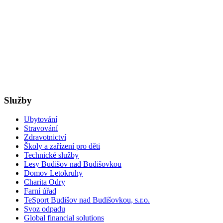
Služby
Ubytování
Stravování
Zdravotnictví
Školy a zařízení pro děti
Technické služby
Lesy Budišov nad Budišovkou
Domov Letokruhy
Charita Odry
Farní úřad
TeSport Budišov nad Budišovkou, s.r.o.
Svoz odpadu
Global financial solutions