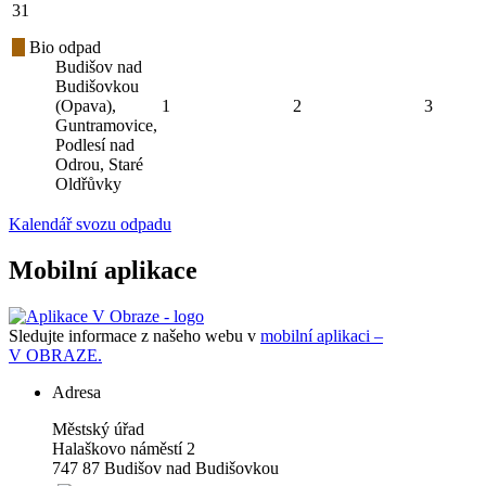
31
Bio odpad
Budišov nad
Budišovkou
(Opava),
1
2
3
Guntramovice,
Podlesí nad
Odrou, Staré
Oldřůvky
Kalendář svozu odpadu
Mobilní aplikace
Sledujte informace z našeho webu v
mobilní aplikaci –
V OBRAZE.
Adresa
Městský úřad
Halaškovo náměstí 2
747 87 Budišov nad Budišovkou