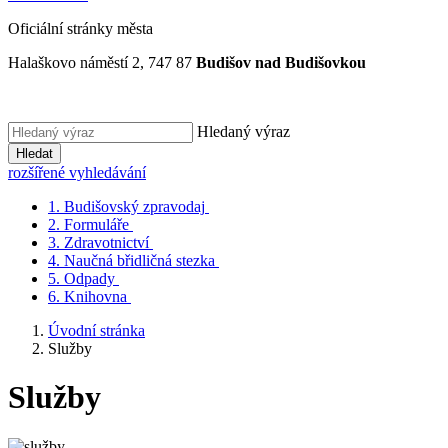
Oficiální stránky města
Halaškovo náměstí 2, 747 87
Budišov nad Budišovkou
Hledaný výraz
Hledat
rozšířené vyhledávání
1.
Budišovský zpravodaj
2.
Formuláře
3.
Zdravotnictví
4.
Naučná břidličná stezka
5.
Odpady
6.
Knihovna
Úvodní stránka
Služby
Služby