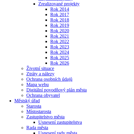
Zrealizované projekty
Rok 2014
Rok 2017
Rok 2018
Rok 2019
Rok 2020
Rok 2021
Rok 2022
Rok 2023
Rok 2024
Rok 2025
Rok 2026
Životní situace
Ztráty a nálezy
Ochrana osobních údajů
Mapa webu
Digitální povodňový plán města
Ochrana obyvatel
Městský úřad
Starosta
Místostarosta
Zastupitelstvo města
Usnesení zastupitelstva
Rada města
Usnesení rady města