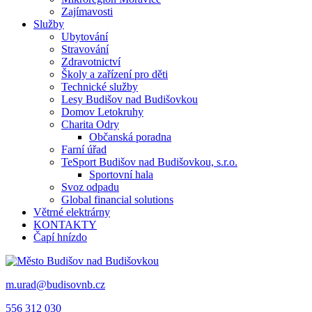
Zajímavosti
Služby
Ubytování
Stravování
Zdravotnictví
Školy a zařízení pro děti
Technické služby
Lesy Budišov nad Budišovkou
Domov Letokruhy
Charita Odry
Občanská poradna
Farní úřad
TeSport Budišov nad Budišovkou, s.r.o.
Sportovní hala
Svoz odpadu
Global financial solutions
Větrné elektrárny
KONTAKTY
Čapí hnízdo
m.urad@budisovnb.cz
556 312 030