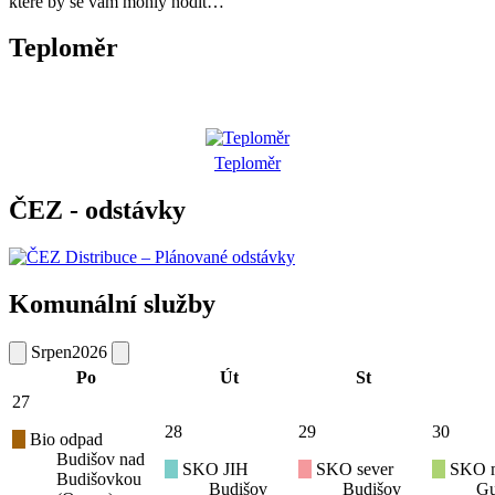
které by se vám mohly hodit…
Teploměr
Teploměr
ČEZ - odstávky
Komunální služby
Srpen
2026
Po
Út
St
27
28
29
30
Bio odpad
Budišov nad
SKO JIH
SKO sever
SKO mí
Budišovkou
Budišov
Budišov
Gu