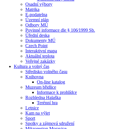
Osadní výbory
Matrika
E-podatelna
Územní plán
Odbory MÚ
Povinné informace dle § 106⁄1999 Sb.
Úřední deska
Dokumenty MÚ
Czech Point
Interaktivní mapa
Aktuální teplota
Veřejné zakázky
Kultura a volný čas
Středisko volného času
Knihovna
On-line katalog
Muzeum břidlice
Informace k prohlídce
Rozhledna Halaška
Terénní hra
Letnice
Kam na výlet
Sport
Spolky a zájmová sdružení
Mikroregion Moravice