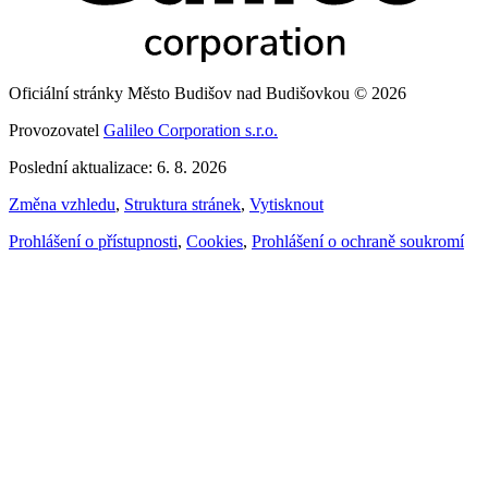
Oficiální stránky Město Budišov nad Budišovkou © 2026
Provozovatel
Galileo Corporation s.r.o.
Poslední aktualizace: 6. 8. 2026
Změna vzhledu
,
Struktura stránek
,
Vytisknout
Prohlášení o přístupnosti
,
Cookies
,
Prohlášení o ochraně soukromí