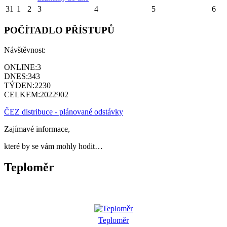
31
1
2
3
4
5
6
POČÍTADLO PŘÍSTUPŮ
Návštěvnost:
ONLINE:
3
DNES:
343
TÝDEN:
2230
CELKEM:
2022902
ČEZ distribuce - plánované odstávky
Zajímavé informace,
které by se vám mohly hodit…
Teploměr
Teploměr