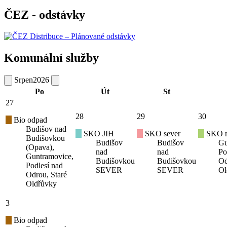
ČEZ - odstávky
Komunální služby
Srpen
2026
Po
Út
St
27
28
29
30
Bio odpad
Budišov nad
SKO JIH
SKO sever
SKO mí
Budišovkou
Budišov
Budišov
Gu
(Opava),
nad
nad
Po
Guntramovice,
Budišovkou
Budišovkou
Od
Podlesí nad
SEVER
SEVER
Ol
Odrou, Staré
Oldřůvky
3
Bio odpad