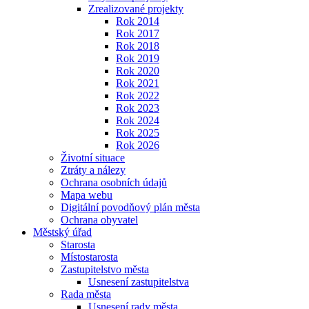
Zrealizované projekty
Rok 2014
Rok 2017
Rok 2018
Rok 2019
Rok 2020
Rok 2021
Rok 2022
Rok 2023
Rok 2024
Rok 2025
Rok 2026
Životní situace
Ztráty a nálezy
Ochrana osobních údajů
Mapa webu
Digitální povodňový plán města
Ochrana obyvatel
Městský úřad
Starosta
Místostarosta
Zastupitelstvo města
Usnesení zastupitelstva
Rada města
Usnesení rady města