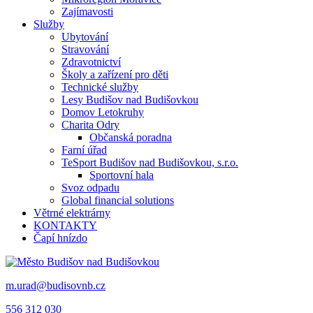
Zajímavosti
Služby
Ubytování
Stravování
Zdravotnictví
Školy a zařízení pro děti
Technické služby
Lesy Budišov nad Budišovkou
Domov Letokruhy
Charita Odry
Občanská poradna
Farní úřad
TeSport Budišov nad Budišovkou, s.r.o.
Sportovní hala
Svoz odpadu
Global financial solutions
Větrné elektrárny
KONTAKTY
Čapí hnízdo
m.urad@budisovnb.cz
556 312 030