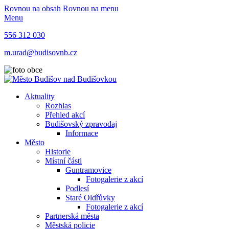
Rovnou na obsah
Rovnou na menu
Menu
556 312 030
m.urad@budisovnb.cz
Aktuality
Rozhlas
Přehled akcí
Budišovský zpravodaj
Informace
Město
Historie
Místní části
Guntramovice
Fotogalerie z akcí
Podlesí
Staré Oldřůvky
Fotogalerie z akcí
Partnerská města
Městská policie