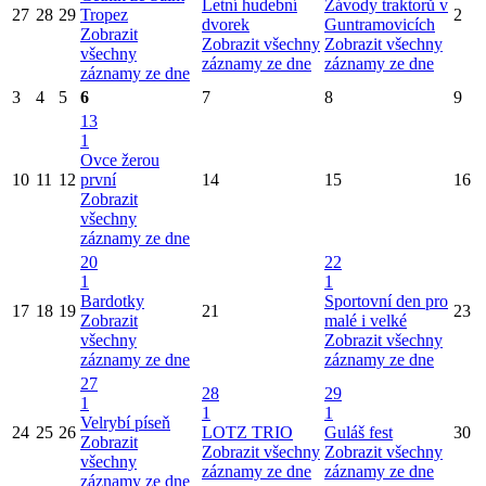
Letní hudební
Závody traktorů v
27
28
29
Tropez
2
dvorek
Guntramovicích
Zobrazit
Zobrazit všechny
Zobrazit všechny
všechny
záznamy ze dne
záznamy ze dne
záznamy ze dne
3
4
5
6
7
8
9
13
1
Ovce žerou
10
11
12
první
14
15
16
Zobrazit
všechny
záznamy ze dne
20
22
1
1
Bardotky
Sportovní den pro
17
18
19
21
23
Zobrazit
malé i velké
všechny
Zobrazit všechny
záznamy ze dne
záznamy ze dne
27
28
29
1
1
1
Velrybí píseň
24
25
26
LOTZ TRIO
Guláš fest
30
Zobrazit
Zobrazit všechny
Zobrazit všechny
všechny
záznamy ze dne
záznamy ze dne
záznamy ze dne