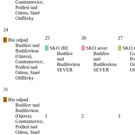
Guntramovice,
Podlesí nad
Odrou, Staré
Oldřůvky
24
25
26
27
Bio odpad
Budišov nad
SKO JIH
SKO sever
SKO mí
Budišovkou
Budišov
Budišov
Gu
(Opava),
nad
nad
Po
Guntramovice,
Budišovkou
Budišovkou
Od
Podlesí nad
SEVER
SEVER
Ol
Odrou, Staré
Oldřůvky
31
Bio odpad
Budišov nad
Budišovkou
(Opava),
1
2
3
Guntramovice,
Podlesí nad
Odrou, Staré