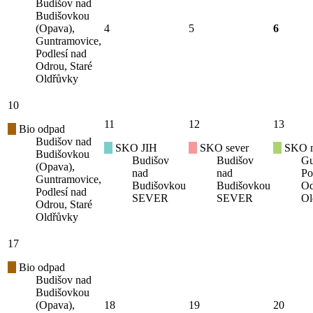
Budišov nad
Budišovkou
(Opava),
4
5
6
Guntramovice,
Podlesí nad
Odrou, Staré
Oldřůvky
10
11
12
13
Bio odpad
Budišov nad
SKO JIH
SKO sever
SKO mí
Budišovkou
Budišov
Budišov
Gu
(Opava),
nad
nad
Po
Guntramovice,
Budišovkou
Budišovkou
Od
Podlesí nad
SEVER
SEVER
Ol
Odrou, Staré
Oldřůvky
17
Bio odpad
Budišov nad
Budišovkou
(Opava),
18
19
20