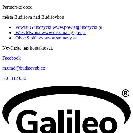
Partnerské obce
města Budišova nad Budišovkou
Powiat Glubczycki
www.powiatglubczycki.pl
Wieś Mszana
www.mszana.ug.gov.pl
Obec Stráňavy
www.stranavy.sk
Neváhejte nás kontaktovat.
Facebook
m.urad@budisovnb.cz
556 312 030