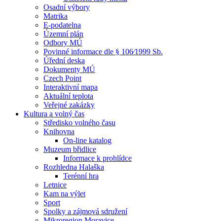
Osadní výbory
Matrika
E-podatelna
Územní plán
Odbory MÚ
Povinné informace dle § 106⁄1999 Sb.
Úřední deska
Dokumenty MÚ
Czech Point
Interaktivní mapa
Aktuální teplota
Veřejné zakázky
Kultura a volný čas
Středisko volného času
Knihovna
On-line katalog
Muzeum břidlice
Informace k prohlídce
Rozhledna Halaška
Terénní hra
Letnice
Kam na výlet
Sport
Spolky a zájmová sdružení
Mikroregion Moravice