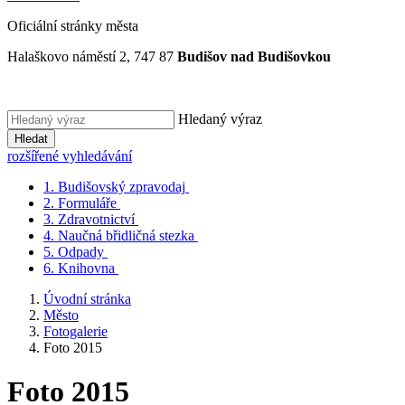
Oficiální stránky města
Halaškovo náměstí 2, 747 87
Budišov nad Budišovkou
Hledaný výraz
Hledat
rozšířené vyhledávání
1.
Budišovský zpravodaj
2.
Formuláře
3.
Zdravotnictví
4.
Naučná břidličná stezka
5.
Odpady
6.
Knihovna
Úvodní stránka
Město
Fotogalerie
Foto 2015
Foto 2015