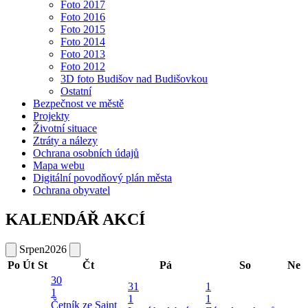
Foto 2017
Foto 2016
Foto 2015
Foto 2014
Foto 2013
Foto 2012
3D foto Budišov nad Budišovkou
Ostatní
Bezpečnost ve městě
Projekty
Životní situace
Ztráty a nálezy
Ochrana osobních údajů
Mapa webu
Digitální povodňový plán města
Ochrana obyvatel
KALENDÁŘ AKCÍ
Srpen
2026
Po
Út
St
Čt
Pá
So
Ne
30
31
1
1
1
1
Četník ze Saint