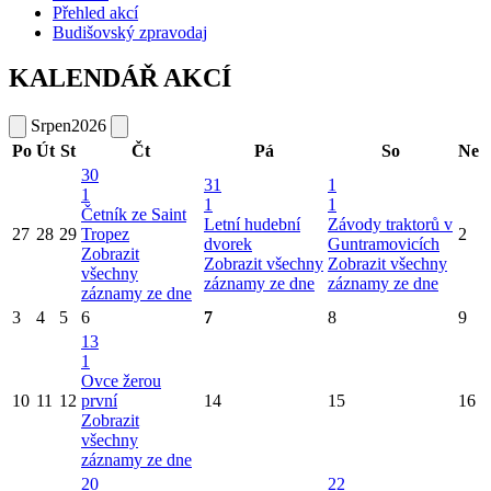
Přehled akcí
Budišovský zpravodaj
KALENDÁŘ AKCÍ
Srpen
2026
Po
Út
St
Čt
Pá
So
Ne
30
31
1
1
1
1
Četník ze Saint
Letní hudební
Závody traktorů v
27
28
29
Tropez
2
dvorek
Guntramovicích
Zobrazit
Zobrazit všechny
Zobrazit všechny
všechny
záznamy ze dne
záznamy ze dne
záznamy ze dne
3
4
5
6
7
8
9
13
1
Ovce žerou
10
11
12
první
14
15
16
Zobrazit
všechny
záznamy ze dne
20
22