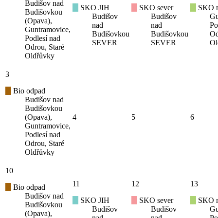
Budišov nad
SKO JIH
SKO sever
SKO mí
Budišovkou
Budišov
Budišov
Gu
(Opava),
nad
nad
Po
Guntramovice,
Budišovkou
Budišovkou
Od
Podlesí nad
SEVER
SEVER
Ol
Odrou, Staré
Oldřůvky
3
Bio odpad
Budišov nad
Budišovkou
(Opava),
4
5
6
Guntramovice,
Podlesí nad
Odrou, Staré
Oldřůvky
10
11
12
13
Bio odpad
Budišov nad
SKO JIH
SKO sever
SKO mí
Budišovkou
Budišov
Budišov
Gu
(Opava),
nad
nad
Po