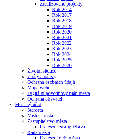
Zrealizované projekty
Rok 2014
Rok 2017
Rok 2018
Rok 2019
Rok 2020
Rok 2021
Rok 2022
Rok 2023
Rok 2024
Rok 2025
Rok 2026
Životní situace
Ztráty a nálezy
Ochrana osobních údajů
Mapa webu
Digitální povodňový plán města
Ochrana obyvatel
Městský úřad
Starosta
Místostarosta
Zastupitelstvo města
Usnesení zastupitelstva
Rada města
Usnesení rady města