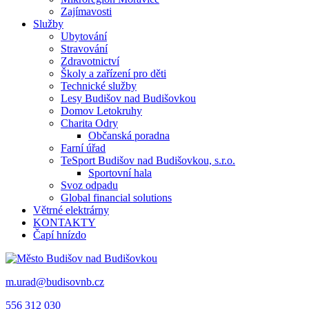
Zajímavosti
Služby
Ubytování
Stravování
Zdravotnictví
Školy a zařízení pro děti
Technické služby
Lesy Budišov nad Budišovkou
Domov Letokruhy
Charita Odry
Občanská poradna
Farní úřad
TeSport Budišov nad Budišovkou, s.r.o.
Sportovní hala
Svoz odpadu
Global financial solutions
Větrné elektrárny
KONTAKTY
Čapí hnízdo
m.urad@budisovnb.cz
556 312 030