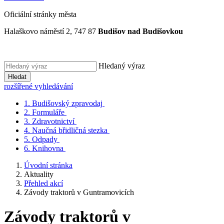
Oficiální stránky města
Halaškovo náměstí 2, 747 87
Budišov nad Budišovkou
Hledaný výraz
Hledat
rozšířené vyhledávání
1.
Budišovský zpravodaj
2.
Formuláře
3.
Zdravotnictví
4.
Naučná břidličná stezka
5.
Odpady
6.
Knihovna
Úvodní stránka
Aktuality
Přehled akcí
Závody traktorů v Guntramovicích
Závody traktorů v