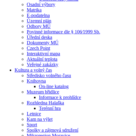
Osadní výbory
Matrika
E-podatelna
Územní plán
Odbory MÚ
Povinné informace dle § 106⁄1999 Sb.
Úřední deska
Dokumenty MÚ
Czech Point
Interaktivní mapa
Aktuální teplota
Veřejné zakázky
Kultura a volný čas
Středisko volného času
Knihovna
On-line katalog
Muzeum břidlice
Informace k prohlídce
Rozhledna Halaška
Terénní hra
Letnice
Kam na výlet
Sport
Spolky a zájmová sdružení
Mikroregion Moravice