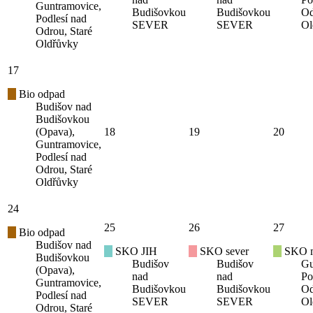
Guntramovice,
Budišovkou
Budišovkou
Od
Podlesí nad
SEVER
SEVER
Ol
Odrou, Staré
Oldřůvky
17
Bio odpad
Budišov nad
Budišovkou
(Opava),
18
19
20
Guntramovice,
Podlesí nad
Odrou, Staré
Oldřůvky
24
25
26
27
Bio odpad
Budišov nad
SKO JIH
SKO sever
SKO mí
Budišovkou
Budišov
Budišov
Gu
(Opava),
nad
nad
Po
Guntramovice,
Budišovkou
Budišovkou
Od
Podlesí nad
SEVER
SEVER
Ol
Odrou, Staré