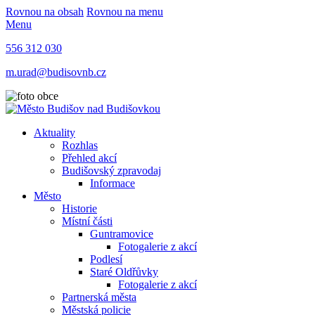
Rovnou na obsah
Rovnou na menu
Menu
556 312 030
m.urad@budisovnb.cz
Aktuality
Rozhlas
Přehled akcí
Budišovský zpravodaj
Informace
Město
Historie
Místní části
Guntramovice
Fotogalerie z akcí
Podlesí
Staré Oldřůvky
Fotogalerie z akcí
Partnerská města
Městská policie