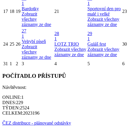
1
1
Bardotky
Sportovní den pro
17
18
19
21
23
Zobrazit
malé i velké
všechny
Zobrazit všechny
záznamy ze dne
záznamy ze dne
27
28
29
1
1
1
Velrybí píseň
24
25
26
LOTZ TRIO
Guláš fest
30
Zobrazit
Zobrazit všechny
Zobrazit všechny
všechny
záznamy ze dne
záznamy ze dne
záznamy ze dne
31
1
2
3
4
5
6
POČÍTADLO PŘÍSTUPŮ
Návštěvnost:
ONLINE:
1
DNES:
229
TÝDEN:
2524
CELKEM:
2023196
ČEZ distribuce - plánované odstávky