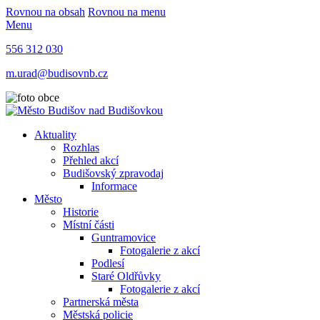
Rovnou na obsah
Rovnou na menu
Menu
556 312 030
m.urad@budisovnb.cz
Aktuality
Rozhlas
Přehled akcí
Budišovský zpravodaj
Informace
Město
Historie
Místní části
Guntramovice
Fotogalerie z akcí
Podlesí
Staré Oldřůvky
Fotogalerie z akcí
Partnerská města
Městská policie