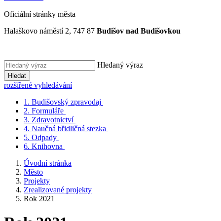
Oficiální stránky města
Halaškovo náměstí 2, 747 87
Budišov nad Budišovkou
Hledaný výraz
Hledat
rozšířené vyhledávání
1.
Budišovský zpravodaj
2.
Formuláře
3.
Zdravotnictví
4.
Naučná břidličná stezka
5.
Odpady
6.
Knihovna
Úvodní stránka
Město
Projekty
Zrealizované projekty
Rok 2021