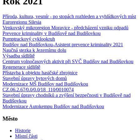
Rok 2021
Příroda, kultura, vesmír - po stopách rozhleden a vyhlídkových míst
Euroregionu Silesia
Venkovský mikroregion Moravice - předcházení vzniku odpadů
Prevence kriminality v Budišově nad Budišovkou
Pumptrackový cyklookruh
Budišov nad Budišovkou-Asistent prevence kriminality 2021
Naučná stezka k Jezernímu dolu
Výsadba sídliště
Centrum volnočasových aktivit při SVČ Budišov nad Budišovkou
Regenerace sídliště
Přístavba k objektu hasičské zbrojnice
Stavební úpravy bytových domů
Modernizace MŠ Budišov nad Budišovkou
CZ.06.2.67⁄0.0⁄0.0⁄18_110⁄0010074
Stavební úpravy chodníků a zvýšení bezpečnosti v Budišově nad
Budišovkou
Modernizace Autokempu Budišov nad Budišovkou
Město
Historie
Místní části