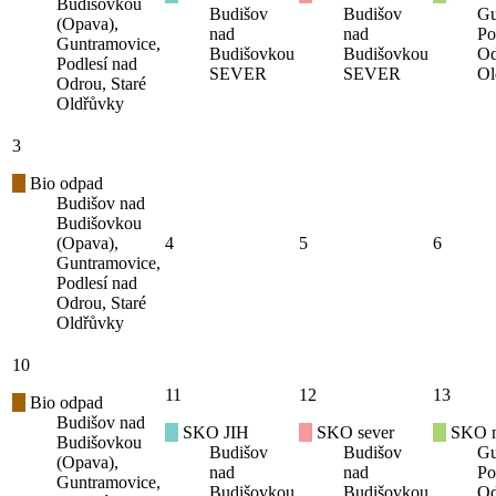
Budišovkou
Budišov
Budišov
Gu
(Opava),
nad
nad
Po
Guntramovice,
Budišovkou
Budišovkou
Od
Podlesí nad
SEVER
SEVER
Ol
Odrou, Staré
Oldřůvky
3
Bio odpad
Budišov nad
Budišovkou
(Opava),
4
5
6
Guntramovice,
Podlesí nad
Odrou, Staré
Oldřůvky
10
11
12
13
Bio odpad
Budišov nad
SKO JIH
SKO sever
SKO mí
Budišovkou
Budišov
Budišov
Gu
(Opava),
nad
nad
Po
Guntramovice,
Budišovkou
Budišovkou
Od