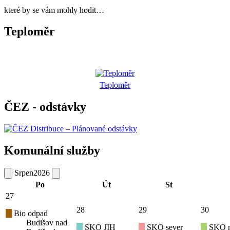
které by se vám mohly hodit…
Teploměr
Teploměr
ČEZ - odstávky
Komunální služby
Srpen
2026
Po
Út
St
27
28
29
30
Bio odpad
Budišov nad
SKO JIH
SKO sever
SKO mí