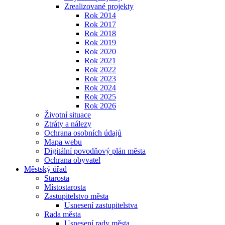
Zrealizované projekty
Rok 2014
Rok 2017
Rok 2018
Rok 2019
Rok 2020
Rok 2021
Rok 2022
Rok 2023
Rok 2024
Rok 2025
Rok 2026
Životní situace
Ztráty a nálezy
Ochrana osobních údajů
Mapa webu
Digitální povodňový plán města
Ochrana obyvatel
Městský úřad
Starosta
Místostarosta
Zastupitelstvo města
Usnesení zastupitelstva
Rada města
Usnesení rady města