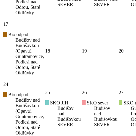
Podlesí nad
SEVER
SEVER
Ol
Odrou, Staré
Oldřůvky
17
Bio odpad
Budišov nad
Budišovkou
(Opava),
18
19
20
Guntramovice,
Podlesí nad
Odrou, Staré
Oldřůvky
24
25
26
27
Bio odpad
Budišov nad
SKO JIH
SKO sever
SKO mí
Budišovkou
Budišov
Budišov
Gu
(Opava),
nad
nad
Po
Guntramovice,
Budišovkou
Budišovkou
Od
Podlesí nad
SEVER
SEVER
Ol
Odrou, Staré
Oldřůvky