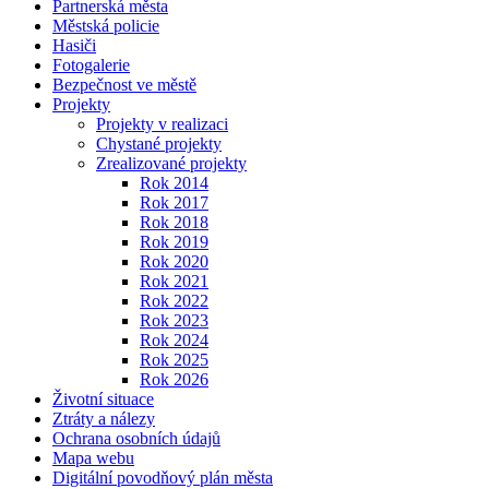
Partnerská města
Městská policie
Hasiči
Fotogalerie
Bezpečnost ve městě
Projekty
Projekty v realizaci
Chystané projekty
Zrealizované projekty
Rok 2014
Rok 2017
Rok 2018
Rok 2019
Rok 2020
Rok 2021
Rok 2022
Rok 2023
Rok 2024
Rok 2025
Rok 2026
Životní situace
Ztráty a nálezy
Ochrana osobních údajů
Mapa webu
Digitální povodňový plán města