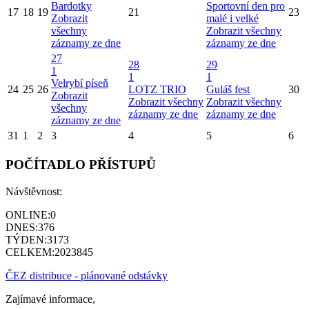
Bardotky
Sportovní den pro
17
18
19
21
23
Zobrazit
malé i velké
všechny
Zobrazit všechny
záznamy ze dne
záznamy ze dne
27
28
29
1
1
1
Velrybí píseň
24
25
26
LOTZ TRIO
Guláš fest
30
Zobrazit
Zobrazit všechny
Zobrazit všechny
všechny
záznamy ze dne
záznamy ze dne
záznamy ze dne
31
1
2
3
4
5
6
POČÍTADLO PŘÍSTUPŮ
Návštěvnost:
ONLINE:
0
DNES:
376
TÝDEN:
3173
CELKEM:
2023845
ČEZ distribuce - plánované odstávky
Zajímavé informace,