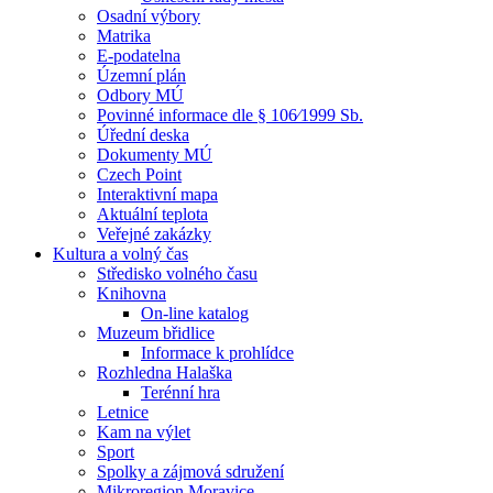
Osadní výbory
Matrika
E-podatelna
Územní plán
Odbory MÚ
Povinné informace dle § 106⁄1999 Sb.
Úřední deska
Dokumenty MÚ
Czech Point
Interaktivní mapa
Aktuální teplota
Veřejné zakázky
Kultura a volný čas
Středisko volného času
Knihovna
On-line katalog
Muzeum břidlice
Informace k prohlídce
Rozhledna Halaška
Terénní hra
Letnice
Kam na výlet
Sport
Spolky a zájmová sdružení
Mikroregion Moravice