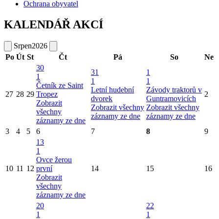
Ochrana obyvatel
KALENDÁŘ AKCÍ
Srpen
2026
Po
Út
St
Čt
Pá
So
Ne
30
31
1
1
1
1
Četník ze Saint
Letní hudební
Závody traktorů v
27
28
29
Tropez
2
dvorek
Guntramovicích
Zobrazit
Zobrazit všechny
Zobrazit všechny
všechny
záznamy ze dne
záznamy ze dne
záznamy ze dne
3
4
5
6
7
8
9
13
1
Ovce žerou
10
11
12
první
14
15
16
Zobrazit
všechny
záznamy ze dne
20
22
1
1