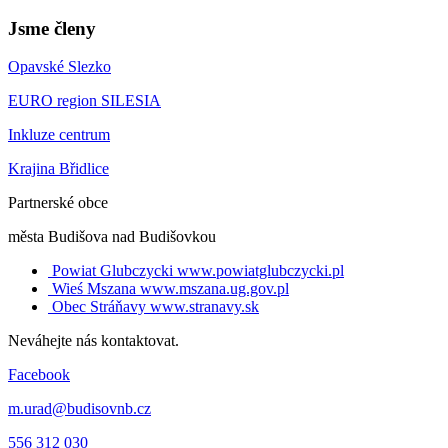
Jsme členy
Opavské Slezko
EURO region SILESIA
Inkluze centrum
Krajina Břidlice
Partnerské obce
města Budišova nad Budišovkou
Powiat Glubczycki
www.powiatglubczycki.pl
Wieś Mszana
www.mszana.ug.gov.pl
Obec Stráňavy
www.stranavy.sk
Neváhejte nás kontaktovat.
Facebook
m.urad@budisovnb.cz
556 312 030