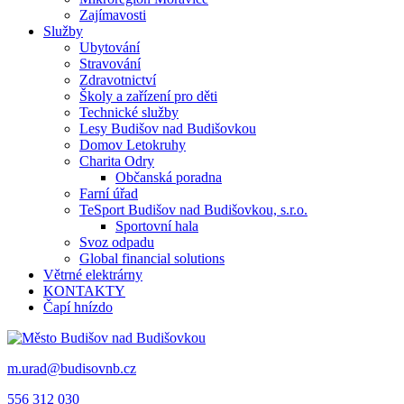
Zajímavosti
Služby
Ubytování
Stravování
Zdravotnictví
Školy a zařízení pro děti
Technické služby
Lesy Budišov nad Budišovkou
Domov Letokruhy
Charita Odry
Občanská poradna
Farní úřad
TeSport Budišov nad Budišovkou, s.r.o.
Sportovní hala
Svoz odpadu
Global financial solutions
Větrné elektrárny
KONTAKTY
Čapí hnízdo
m.urad@budisovnb.cz
556 312 030