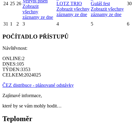
Velrybí píseň
24
25
26
LOTZ TRIO
Guláš fest
30
Zobrazit
Zobrazit všechny
Zobrazit všechny
všechny
záznamy ze dne
záznamy ze dne
záznamy ze dne
31
1
2
3
4
5
6
POČÍTADLO PŘÍSTUPŮ
Návštěvnost:
ONLINE:
2
DNES:
105
TÝDEN:
3353
CELKEM:
2024025
ČEZ distribuce - plánované odstávky
Zajímavé informace,
které by se vám mohly hodit…
Teploměr