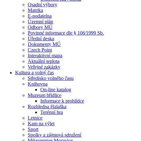
Osadní výbory
Matrika
E-podatelna
Územní plán
Odbory MÚ
Povinné informace dle § 106⁄1999 Sb.
Úřední deska
Dokumenty MÚ
Czech Point
Interaktivní mapa
Aktuální teplota
Veřejné zakázky
Kultura a volný čas
Středisko volného času
Knihovna
On-line katalog
Muzeum břidlice
Informace k prohlídce
Rozhledna Halaška
Terénní hra
Letnice
Kam na výlet
Sport
Spolky a zájmová sdružení
Mikroregion Moravice