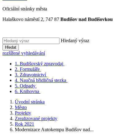
Oficiální stránky města
Halaškovo náměstí 2, 747 87
Budišov nad Budišovkou
Hledaný výraz
Hledat
rozšířené vyhledávání
1.
Budišovský zpravodaj
2.
Formuláře
3.
Zdravotnictví
4.
Naučná břidličná stezka
5.
Odpady
6.
Knihovna
Úvodní stránka
Město
Projekty
Zrealizované projekty
Rok 2021
Modernizace Autokempu Budišov nad...