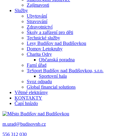
Zajímavosti
Služby
Ubytování
Stravování
Zdravotnictví
Školy a zařízení pro děti
Technické služby
Lesy Budišov nad Budišovkou
Domov Letokruhy
Charita Odry
Občanská poradna
Farní úřad
TeSport Budišov nad Budišovkou, s.r.o.
Sportovní hala
Svoz odpadu
Global financial solutions
Větrné elektrárny
KONTAKTY
Čapí hnízdo
m.urad@budisovnb.cz
556 312 030