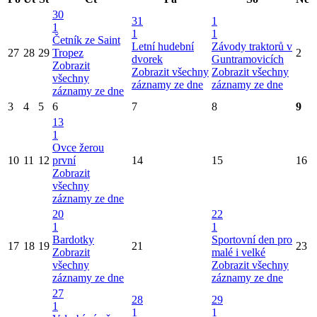
30
31
1
1
1
1
Četník ze Saint
Letní hudební
Závody traktorů v
27
28
29
Tropez
2
dvorek
Guntramovicích
Zobrazit
Zobrazit všechny
Zobrazit všechny
všechny
záznamy ze dne
záznamy ze dne
záznamy ze dne
3
4
5
6
7
8
9
13
1
Ovce žerou
10
11
12
první
14
15
16
Zobrazit
všechny
záznamy ze dne
20
22
1
1
Bardotky
Sportovní den pro
17
18
19
21
23
Zobrazit
malé i velké
všechny
Zobrazit všechny
záznamy ze dne
záznamy ze dne
27
28
29
1
1
1