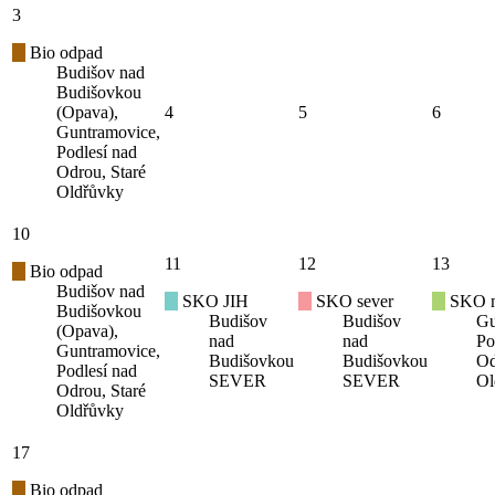
3
Bio odpad
Budišov nad
Budišovkou
(Opava),
4
5
6
Guntramovice,
Podlesí nad
Odrou, Staré
Oldřůvky
10
11
12
13
Bio odpad
Budišov nad
SKO JIH
SKO sever
SKO mí
Budišovkou
Budišov
Budišov
Gu
(Opava),
nad
nad
Po
Guntramovice,
Budišovkou
Budišovkou
Od
Podlesí nad
SEVER
SEVER
Ol
Odrou, Staré
Oldřůvky
17
Bio odpad