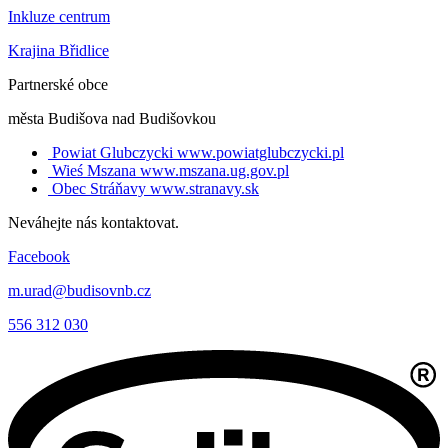
Inkluze centrum
Krajina Břidlice
Partnerské obce
města Budišova nad Budišovkou
Powiat Glubczycki
www.powiatglubczycki.pl
Wieś Mszana
www.mszana.ug.gov.pl
Obec Stráňavy
www.stranavy.sk
Neváhejte nás kontaktovat.
Facebook
m.urad@budisovnb.cz
556 312 030