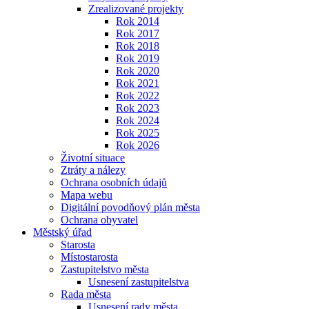
Zrealizované projekty
Rok 2014
Rok 2017
Rok 2018
Rok 2019
Rok 2020
Rok 2021
Rok 2022
Rok 2023
Rok 2024
Rok 2025
Rok 2026
Životní situace
Ztráty a nálezy
Ochrana osobních údajů
Mapa webu
Digitální povodňový plán města
Ochrana obyvatel
Městský úřad
Starosta
Místostarosta
Zastupitelstvo města
Usnesení zastupitelstva
Rada města
Usnesení rady města