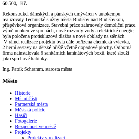
60.500,- Kč.
Rekonstrukci dámských a pánských umýváren v autokempu
realizovaly Technické služby města Budišov nad Budišovkou,
příspěvková organizace. Stavební práce zahrnovaly demoliční práce,
výměnu oken ve sprchách, nové rozvody vody a elektrické energie,
byla položena protiskluzová dlažba a nové obklady na stěnách.
V rámci realizace projektu byla dále pořízena chemická výlevka,
2 herní sestavy na dětské hřiště včetně dopadové plochy. Odborná
firma nainstalovala 6 sanitárních laminátových boxů, které slouží
jako sprchové kabinky.
Ing. Patrik Schramm, starosta města
Město
Historie
Místní části
Partnerská města
Městská policie
Hasiči
Fotogalerie
Bezpečnost ve městě
Projekty
Projekty v realizaci