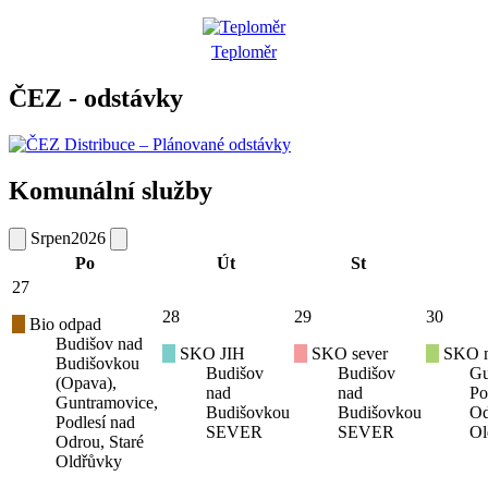
Teploměr
ČEZ - odstávky
Komunální služby
Srpen
2026
Po
Út
St
27
28
29
30
Bio odpad
Budišov nad
SKO JIH
SKO sever
SKO mí
Budišovkou
Budišov
Budišov
Gu
(Opava),
nad
nad
Po
Guntramovice,
Budišovkou
Budišovkou
Od
Podlesí nad
SEVER
SEVER
Ol
Odrou, Staré
Oldřůvky