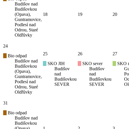
Budišov nad
Budišovkou
(Opava),
18
19
20
Guntramovice,
Podlesí nad
Odrou, Staré
Oldřůvky
24
25
26
27
Bio odpad
Budišov nad
SKO JIH
SKO sever
SKO mí
Budišovkou
Budišov
Budišov
Gu
(Opava),
nad
nad
Po
Guntramovice,
Budišovkou
Budišovkou
Od
Podlesí nad
SEVER
SEVER
Ol
Odrou, Staré
Oldřůvky
31
Bio odpad
Budišov nad
Budišovkou
(Opava),
1
2
3