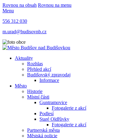
Rovnou na obsah
Rovnou na menu
Menu
556 312 030
m.urad@budisovnb.cz
Aktuality
Rozhlas
Přehled akcí
Budišovský zpravodaj
Informace
Město
Historie
Místní části
Guntramovice
Fotogalerie z akcí
Podlesí
Staré Oldřůvky
Fotogalerie z akcí
Partnerská města
Městská policie