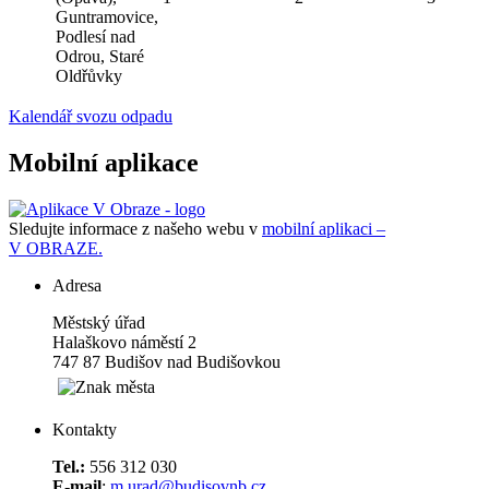
Guntramovice,
Podlesí nad
Odrou, Staré
Oldřůvky
Kalendář svozu odpadu
Mobilní aplikace
Sledujte informace z našeho webu v
mobilní aplikaci –
V OBRAZE.
Adresa
Městský úřad
Halaškovo náměstí 2
747 87 Budišov nad Budišovkou
Kontakty
Tel.:
556 312 030
E-mail
:
m.urad@budisovnb.cz