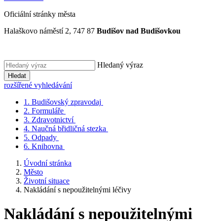
Oficiální stránky města
Halaškovo náměstí 2, 747 87
Budišov nad Budišovkou
Hledaný výraz
Hledat
rozšířené vyhledávání
1.
Budišovský zpravodaj
2.
Formuláře
3.
Zdravotnictví
4.
Naučná břidličná stezka
5.
Odpady
6.
Knihovna
Úvodní stránka
Město
Životní situace
Nakládání s nepoužitelnými léčivy
Nakládání s nepoužitelnými