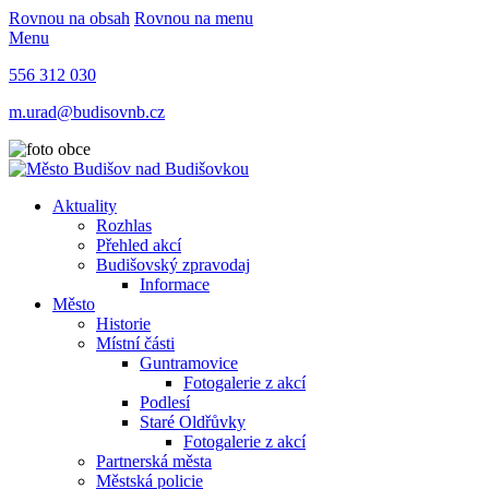
Rovnou na obsah
Rovnou na menu
Menu
556 312 030
m.urad@budisovnb.cz
Aktuality
Rozhlas
Přehled akcí
Budišovský zpravodaj
Informace
Město
Historie
Místní části
Guntramovice
Fotogalerie z akcí
Podlesí
Staré Oldřůvky
Fotogalerie z akcí
Partnerská města
Městská policie