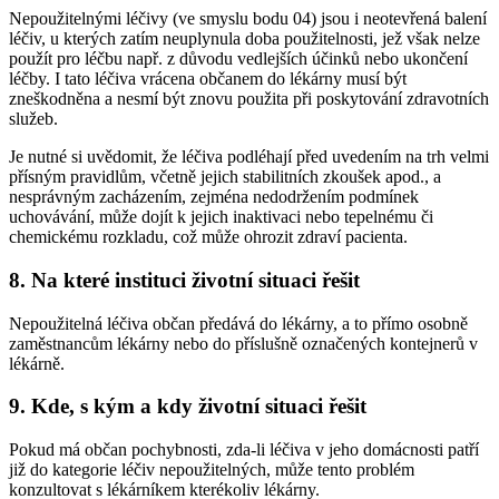
Nepoužitelnými léčivy (ve smyslu bodu 04) jsou i neotevřená balení
léčiv, u kterých zatím neuplynula doba použitelnosti, jež však nelze
použít pro léčbu např. z důvodu vedlejších účinků nebo ukončení
léčby. I tato léčiva vrácena občanem do lékárny musí být
zneškodněna a nesmí být znovu použita při poskytování zdravotních
služeb.
Je nutné si uvědomit, že léčiva podléhají před uvedením na trh velmi
přísným pravidlům, včetně jejich stabilitních zkoušek apod., a
nesprávným zacházením, zejména nedodržením podmínek
uchovávání, může dojít k jejich inaktivaci nebo tepelnému či
chemickému rozkladu, což může ohrozit zdraví pacienta.
8. Na které instituci životní situaci řešit
Nepoužitelná léčiva občan předává do lékárny, a to přímo osobně
zaměstnancům lékárny nebo do příslušně označených kontejnerů v
lékárně.
9. Kde, s kým a kdy životní situaci řešit
Pokud má občan pochybnosti, zda-li léčiva v jeho domácnosti patří
již do kategorie léčiv nepoužitelných, může tento problém
konzultovat s lékárníkem kterékoliv lékárny.