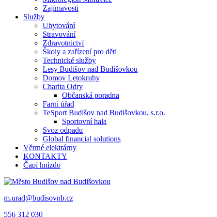
Zajímavosti
Služby
Ubytování
Stravování
Zdravotnictví
Školy a zařízení pro děti
Technické služby
Lesy Budišov nad Budišovkou
Domov Letokruhy
Charita Odry
Občanská poradna
Farní úřad
TeSport Budišov nad Budišovkou, s.r.o.
Sportovní hala
Svoz odpadu
Global financial solutions
Větrné elektrárny
KONTAKTY
Čapí hnízdo
m.urad@budisovnb.cz
556 312 030