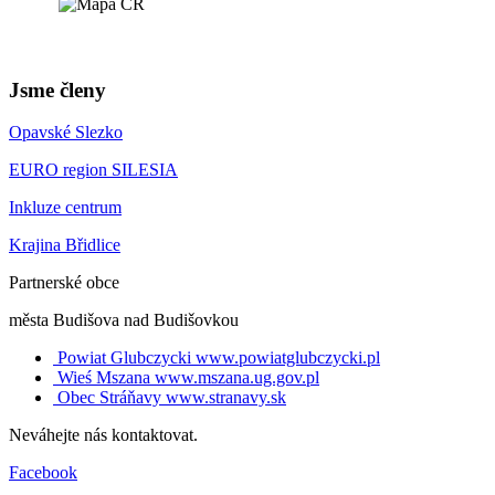
Jsme členy
Opavské Slezko
EURO region SILESIA
Inkluze centrum
Krajina Břidlice
Partnerské obce
města Budišova nad Budišovkou
Powiat Glubczycki
www.powiatglubczycki.pl
Wieś Mszana
www.mszana.ug.gov.pl
Obec Stráňavy
www.stranavy.sk
Neváhejte nás kontaktovat.
Facebook