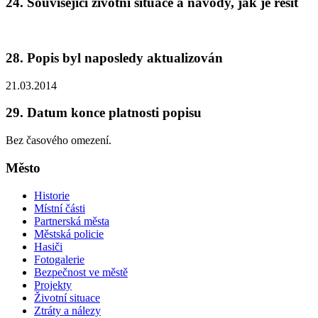
24. Související životní situace a návody, jak je řešit
28. Popis byl naposledy aktualizován
21.03.2014
29. Datum konce platnosti popisu
Bez časového omezení.
Město
Historie
Místní části
Partnerská města
Městská policie
Hasiči
Fotogalerie
Bezpečnost ve městě
Projekty
Životní situace
Ztráty a nálezy