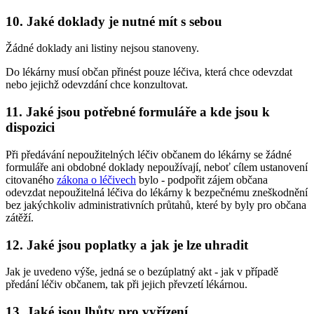
10. Jaké doklady je nutné mít s sebou
Žádné doklady ani listiny nejsou stanoveny.
Do lékárny musí občan přinést pouze léčiva, která chce odevzdat
nebo jejichž odevzdání chce konzultovat.
11. Jaké jsou potřebné formuláře a kde jsou k
dispozici
Při předávání nepoužitelných léčiv občanem do lékárny se žádné
formuláře ani obdobné doklady nepoužívají, neboť cílem ustanovení
citovaného
zákona o léčivech
bylo - podpořit zájem občana
odevzdat nepoužitelná léčiva do lékárny k bezpečnému zneškodnění
bez jakýchkoliv administrativních průtahů, které by byly pro občana
zátěží.
12. Jaké jsou poplatky a jak je lze uhradit
Jak je uvedeno výše, jedná se o bezúplatný akt - jak v případě
předání léčiv občanem, tak při jejich převzetí lékárnou.
13. Jaké jsou lhůty pro vyřízení