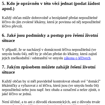
5. Kdo je oprávněn v této věci jednat (podat žádost
apod.)
Každý občan může dobrovolně a bezúplatně předat nepoužitelné
léčivo do jím zvolené lékárny, která je povinna od něj nepoužitelné
léčivo převzít.
6. Jaké jsou podmínky a postup pro řešení životní
situace
V případě, že se nacházejí v domácnosti léčiva nepoužitelná (ve
smyslu bodu 04), měl by je občan předat do lékárny, která zajistí
jejich zneškodnění / odstranění ve smyslu
zákona o léčivech
.
7. Jakým způsobem můžete zahájit řešení životní
situace
Každý občan by si měl pravidelně kontrolovat obsah své "domácí"
lékárničky a vyřazovat z ní léčiva, která jsou (ve smyslu bodu 04)
nepoužitelná nebo jsou např. bez obalu a označení a nelze zjistit, o
jaké léčivo se jedná.
Není účelné, a to ani z důvodů ekonomických, ani z důvodu trvale