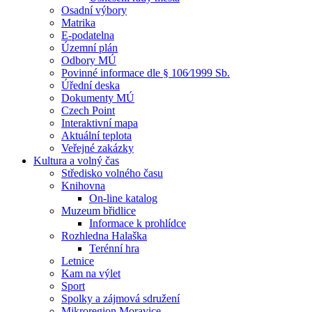
Osadní výbory
Matrika
E-podatelna
Územní plán
Odbory MÚ
Povinné informace dle § 106⁄1999 Sb.
Úřední deska
Dokumenty MÚ
Czech Point
Interaktivní mapa
Aktuální teplota
Veřejné zakázky
Kultura a volný čas
Středisko volného času
Knihovna
On-line katalog
Muzeum břidlice
Informace k prohlídce
Rozhledna Halaška
Terénní hra
Letnice
Kam na výlet
Sport
Spolky a zájmová sdružení
Mikroregion Moravice