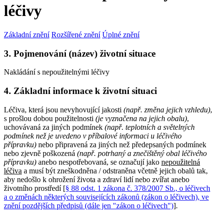
léčivy
Základní znění
Rozšířené znění
Úplné znění
3. Pojmenování (název) životní situace
Nakládání s nepoužitelnými léčivy
4. Základní informace k životní situaci
Léčiva, která jsou nevyhovující jakosti
(např. změna jejich vzhledu)
,
s prošlou dobou použitelnosti
(je vyznačena na jejich obalu)
,
uchovávaná za jiných podmínek
(např. teplotních a světelných
podmínek než je uvedeno v příbalové informaci u léčivého
přípravku)
nebo připravená za jiných než předepsaných podmínek
nebo zjevně poškozená
(např. potrhaný a znečištěný obal léčivého
přípravku)
anebo nespotřebovaná, se označují jako
nepoužitelná
léčiva
a musí být zneškodněna / odstraněna včetně jejich obalů tak,
aby nedošlo k ohrožení života a zdraví lidí nebo zvířat anebo
životního prostředí [
§ 88 odst. 1 zákona č. 378/2007 Sb., o léčivech
a o změnách některých souvisejících zákonů (zákon o léčivech), ve
znění pozdějších předpisů (dále jen "zákon o léčivech")
].