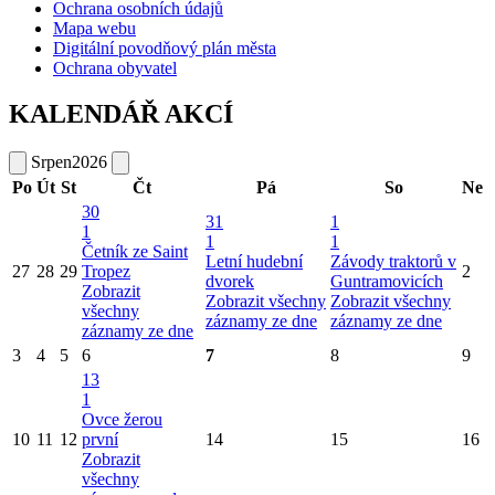
Ochrana osobních údajů
Mapa webu
Digitální povodňový plán města
Ochrana obyvatel
KALENDÁŘ AKCÍ
Srpen
2026
Po
Út
St
Čt
Pá
So
Ne
30
31
1
1
1
1
Četník ze Saint
Letní hudební
Závody traktorů v
27
28
29
Tropez
2
dvorek
Guntramovicích
Zobrazit
Zobrazit všechny
Zobrazit všechny
všechny
záznamy ze dne
záznamy ze dne
záznamy ze dne
3
4
5
6
7
8
9
13
1
Ovce žerou
10
11
12
první
14
15
16
Zobrazit
všechny