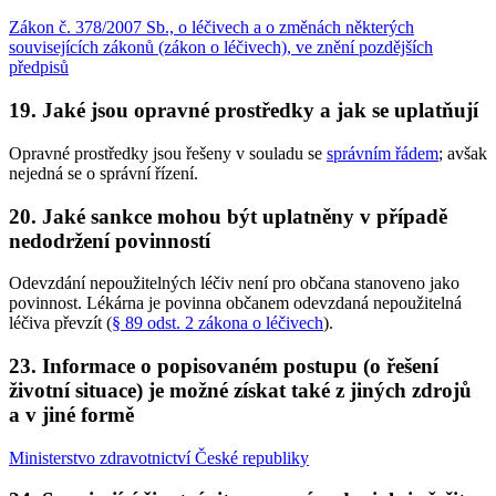
Zákon č. 378/2007 Sb., o léčivech a o změnách některých
souvisejících zákonů (zákon o léčivech), ve znění pozdějších
předpisů
19. Jaké jsou opravné prostředky a jak se uplatňují
Opravné prostředky jsou řešeny v souladu se
správním řádem
; avšak
nejedná se o správní řízení.
20. Jaké sankce mohou být uplatněny v případě
nedodržení povinností
Odevzdání nepoužitelných léčiv není pro občana stanoveno jako
povinnost. Lékárna je povinna občanem odevzdaná nepoužitelná
léčiva převzít (
§ 89 odst. 2 zákona o léčivech
).
23. Informace o popisovaném postupu (o řešení
životní situace) je možné získat také z jiných zdrojů
a v jiné formě
Ministerstvo zdravotnictví České republiky