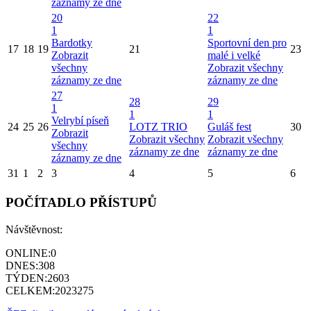
záznamy ze dne
20
22
1
1
Bardotky
Sportovní den pro
17
18
19
21
23
Zobrazit
malé i velké
všechny
Zobrazit všechny
záznamy ze dne
záznamy ze dne
27
28
29
1
1
1
Velrybí píseň
24
25
26
LOTZ TRIO
Guláš fest
30
Zobrazit
Zobrazit všechny
Zobrazit všechny
všechny
záznamy ze dne
záznamy ze dne
záznamy ze dne
31
1
2
3
4
5
6
POČÍTADLO PŘÍSTUPŮ
Návštěvnost:
ONLINE:
0
DNES:
308
TÝDEN:
2603
CELKEM:
2023275