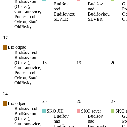
Budišovkou
Budišov
Budišov
Gu
(Opava),
nad
nad
Po
Guntramovice,
Budišovkou
Budišovkou
Od
Podlesí nad
SEVER
SEVER
Ol
Odrou, Staré
Oldřůvky
17
Bio odpad
Budišov nad
Budišovkou
(Opava),
18
19
20
Guntramovice,
Podlesí nad
Odrou, Staré
Oldřůvky
24
25
26
27
Bio odpad
Budišov nad
SKO JIH
SKO sever
SKO mí
Budišovkou
Budišov
Budišov
Gu
(Opava),
nad
nad
Po
Guntramovice,
Budišovkou
Budišovkou
Od