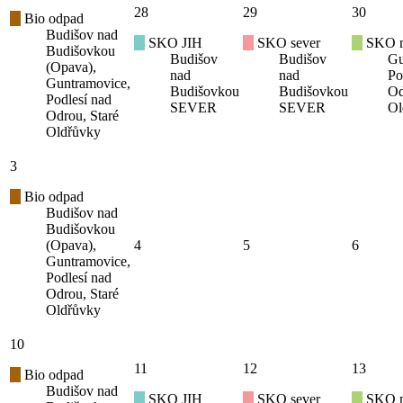
28
29
30
Bio odpad
Budišov nad
SKO JIH
SKO sever
SKO mí
Budišovkou
Budišov
Budišov
Gu
(Opava),
nad
nad
Po
Guntramovice,
Budišovkou
Budišovkou
Od
Podlesí nad
SEVER
SEVER
Ol
Odrou, Staré
Oldřůvky
3
Bio odpad
Budišov nad
Budišovkou
(Opava),
4
5
6
Guntramovice,
Podlesí nad
Odrou, Staré
Oldřůvky
10
11
12
13
Bio odpad
Budišov nad
SKO JIH
SKO sever
SKO mí