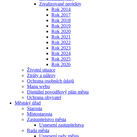
Zrealizované projekty
Rok 2014
Rok 2017
Rok 2018
Rok 2019
Rok 2020
Rok 2021
Rok 2022
Rok 2023
Rok 2024
Rok 2025
Rok 2026
Životní situace
Ztráty a nálezy
Ochrana osobních údajů
Mapa webu
Digitální povodňový plán města
Ochrana obyvatel
Městský úřad
Starosta
Místostarosta
Zastupitelstvo města
Usnesení zastupitelstva
Rada města
Usnesení rady města