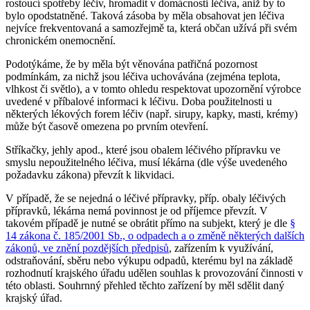
rostoucí spotřeby léčiv, hromadit v domácnosti léčiva, aniž by to
bylo opodstatněné. Taková zásoba by měla obsahovat jen léčiva
nejvíce frekventovaná a samozřejmě ta, která občan užívá při svém
chronickém onemocnění.
Podotýkáme, že by měla být věnována patřičná pozornost
podmínkám, za nichž jsou léčiva uchovávána (zejména teplota,
vlhkost či světlo), a v tomto ohledu respektovat upozornění výrobce
uvedené v příbalové informaci k léčivu. Doba použitelnosti u
některých lékových forem léčiv (např. sirupy, kapky, masti, krémy)
může být časově omezena po prvním otevření.
Stříkačky, jehly apod., které jsou obalem léčivého přípravku ve
smyslu nepoužitelného léčiva, musí lékárna (dle výše uvedeného
požadavku zákona) převzít k likvidaci.
V případě, že se nejedná o léčivé přípravky, příp. obaly léčivých
přípravků, lékárna nemá povinnost je od příjemce převzít. V
takovém případě je nutné se obrátit přímo na subjekt, který je dle
§
14 zákona č. 185/2001 Sb., o odpadech a o změně některých dalších
zákonů, ve znění pozdějších předpisů
, zařízením k využívání,
odstraňování, sběru nebo výkupu odpadů, kterému byl na základě
rozhodnutí krajského úřadu udělen souhlas k provozování činnosti v
této oblasti. Souhrnný přehled těchto zařízení by měl sdělit daný
krajský úřad.