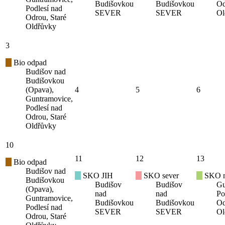
Budišovkou
Budišovkou
Od
Podlesí nad
SEVER
SEVER
Ol
Odrou, Staré
Oldřůvky
3
Bio odpad
Budišov nad
Budišovkou
(Opava),
4
5
6
Guntramovice,
Podlesí nad
Odrou, Staré
Oldřůvky
10
11
12
13
Bio odpad
Budišov nad
SKO JIH
SKO sever
SKO mí
Budišovkou
Budišov
Budišov
Gu
(Opava),
nad
nad
Po
Guntramovice,
Budišovkou
Budišovkou
Od
Podlesí nad
SEVER
SEVER
Ol
Odrou, Staré