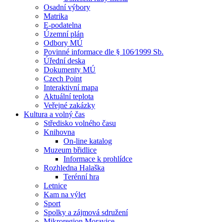
Osadní výbory
Matrika
E-podatelna
Územní plán
Odbory MÚ
Povinné informace dle § 106⁄1999 Sb.
Úřední deska
Dokumenty MÚ
Czech Point
Interaktivní mapa
Aktuální teplota
Veřejné zakázky
Kultura a volný čas
Středisko volného času
Knihovna
On-line katalog
Muzeum břidlice
Informace k prohlídce
Rozhledna Halaška
Terénní hra
Letnice
Kam na výlet
Sport
Spolky a zájmová sdružení
Mikroregion Moravice