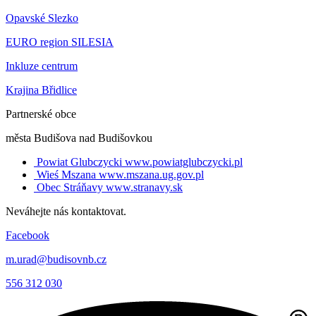
Opavské Slezko
EURO region SILESIA
Inkluze centrum
Krajina Břidlice
Partnerské obce
města Budišova nad Budišovkou
Powiat Glubczycki
www.powiatglubczycki.pl
Wieś Mszana
www.mszana.ug.gov.pl
Obec Stráňavy
www.stranavy.sk
Neváhejte nás kontaktovat.
Facebook
m.urad@budisovnb.cz
556 312 030