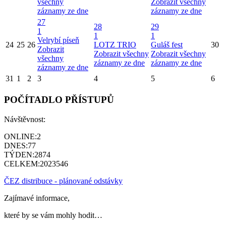
všechny
Zobrazit všechny
záznamy ze dne
záznamy ze dne
27
28
29
1
1
1
Velrybí píseň
24
25
26
LOTZ TRIO
Guláš fest
30
Zobrazit
Zobrazit všechny
Zobrazit všechny
všechny
záznamy ze dne
záznamy ze dne
záznamy ze dne
31
1
2
3
4
5
6
POČÍTADLO PŘÍSTUPŮ
Návštěvnost:
ONLINE:
2
DNES:
77
TÝDEN:
2874
CELKEM:
2023546
ČEZ distribuce - plánované odstávky
Zajímavé informace,
které by se vám mohly hodit…