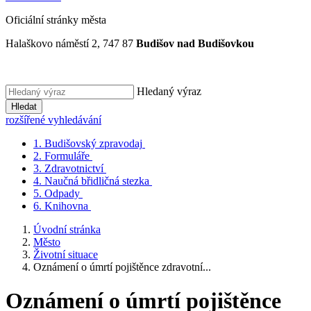
Oficiální stránky města
Halaškovo náměstí 2, 747 87
Budišov nad Budišovkou
Hledaný výraz
Hledat
rozšířené vyhledávání
1.
Budišovský zpravodaj
2.
Formuláře
3.
Zdravotnictví
4.
Naučná břidličná stezka
5.
Odpady
6.
Knihovna
Úvodní stránka
Město
Životní situace
Oznámení o úmrtí pojištěnce zdravotní...
Oznámení o úmrtí pojištěnce