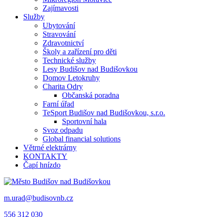
Zajímavosti
Služby
Ubytování
Stravování
Zdravotnictví
Školy a zařízení pro děti
Technické služby
Lesy Budišov nad Budišovkou
Domov Letokruhy
Charita Odry
Občanská poradna
Farní úřad
TeSport Budišov nad Budišovkou, s.r.o.
Sportovní hala
Svoz odpadu
Global financial solutions
Větrné elektrárny
KONTAKTY
Čapí hnízdo
m.urad@budisovnb.cz
556 312 030