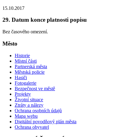
15.10.2017
29. Datum konce platnosti popisu
Bez časového omezení.
Město
Historie
Místní části
Partnerská města
Městská policie
Hasiči
Fotogalerie
Bezpečnost ve městě
Projekty
Životní situace
Ztráty a nálezy
Ochrana osobních údajů
Mapa webu
Digitální povodňový plán města
Ochrana obyvatel