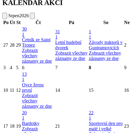
KALENDÁŘ AKCÍ
Srpen
2026
Po
Út
St
Čt
Pá
So
Ne
30
31
1
1
1
1
Četník ze Saint
Letní hudební
Závody traktorů v
27
28
29
Tropez
2
dvorek
Guntramovicích
Zobrazit
Zobrazit všechny
Zobrazit všechny
všechny
záznamy ze dne
záznamy ze dne
záznamy ze dne
3
4
5
6
7
8
9
13
1
Ovce žerou
10
11
12
první
14
15
16
Zobrazit
všechny
záznamy ze dne
20
22
1
1
Bardotky
Sportovní den pro
17
18
19
21
23
Zobrazit
malé i velké