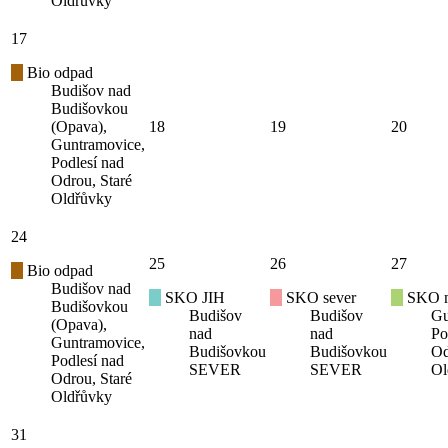
Oldřůvky
17
Bio odpad
Budišov nad
Budišovkou
(Opava),
18
19
20
Guntramovice,
Podlesí nad
Odrou, Staré
Oldřůvky
24
25
26
27
Bio odpad
Budišov nad
SKO JIH
SKO sever
SKO mí
Budišovkou
Budišov
Budišov
Gu
(Opava),
nad
nad
Po
Guntramovice,
Budišovkou
Budišovkou
Od
Podlesí nad
SEVER
SEVER
Ol
Odrou, Staré
Oldřůvky
31