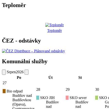
Teploměr
Teploměr
ČEZ - odstávky
Komunální služby
Srpen
2026
Po
Út
St
27
28
29
30
Bio odpad
Budišov nad
SKO JIH
SKO sever
SKO mí
Budišovkou
Budišov
Budišov
Gu
(Opava),
nad
nad
Po
Guntramovice,