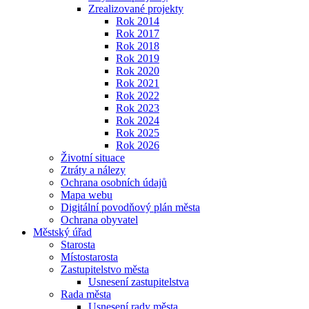
Zrealizované projekty
Rok 2014
Rok 2017
Rok 2018
Rok 2019
Rok 2020
Rok 2021
Rok 2022
Rok 2023
Rok 2024
Rok 2025
Rok 2026
Životní situace
Ztráty a nálezy
Ochrana osobních údajů
Mapa webu
Digitální povodňový plán města
Ochrana obyvatel
Městský úřad
Starosta
Místostarosta
Zastupitelstvo města
Usnesení zastupitelstva
Rada města
Usnesení rady města