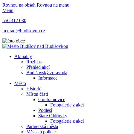
Rovnou na obsah
Rovnou na menu
Menu
556 312 030
m.urad@budisovnb.cz
Aktuality
Rozhlas
Přehled akcí
Budišovský zpravodaj
Informace
Město
Historie
Místní části
Guntramovice
Fotogalerie z akcí
Podlesí
Staré Oldřůvky
Fotogalerie z akcí
Partnerská města
Městská policie