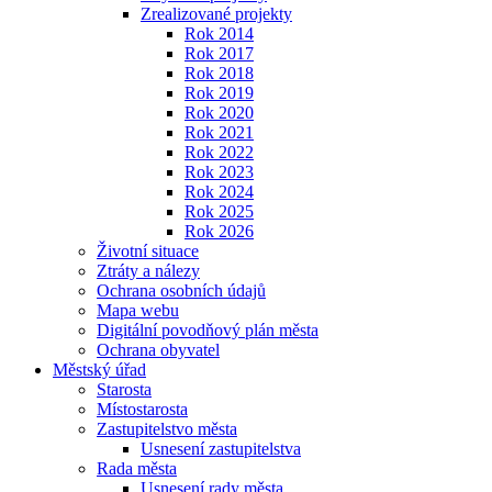
Zrealizované projekty
Rok 2014
Rok 2017
Rok 2018
Rok 2019
Rok 2020
Rok 2021
Rok 2022
Rok 2023
Rok 2024
Rok 2025
Rok 2026
Životní situace
Ztráty a nálezy
Ochrana osobních údajů
Mapa webu
Digitální povodňový plán města
Ochrana obyvatel
Městský úřad
Starosta
Místostarosta
Zastupitelstvo města
Usnesení zastupitelstva
Rada města
Usnesení rady města