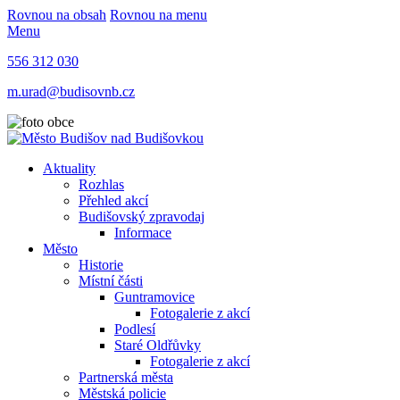
Rovnou na obsah
Rovnou na menu
Menu
556 312 030
m.urad@budisovnb.cz
Aktuality
Rozhlas
Přehled akcí
Budišovský zpravodaj
Informace
Město
Historie
Místní části
Guntramovice
Fotogalerie z akcí
Podlesí
Staré Oldřůvky
Fotogalerie z akcí
Partnerská města
Městská policie