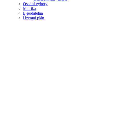
Osadní výbory
Matrika
E-podatelna
Územní plán
Odbory MÚ
Povinné informace dle § 106⁄1999 Sb.
Úřední deska
Dokumenty MÚ
Czech Point
Interaktivní mapa
Aktuální teplota
Veřejné zakázky
Kultura a volný čas
Středisko volného času
Knihovna
On-line katalog
Muzeum břidlice
Informace k prohlídce
Rozhledna Halaška
Terénní hra
Letnice
Kam na výlet
Sport
Spolky a zájmová sdružení
Mikroregion Moravice