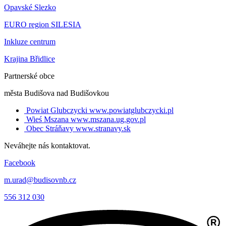
Opavské Slezko
EURO region SILESIA
Inkluze centrum
Krajina Břidlice
Partnerské obce
města Budišova nad Budišovkou
Powiat Glubczycki
www.powiatglubczycki.pl
Wieś Mszana
www.mszana.ug.gov.pl
Obec Stráňavy
www.stranavy.sk
Neváhejte nás kontaktovat.
Facebook
m.urad@budisovnb.cz
556 312 030