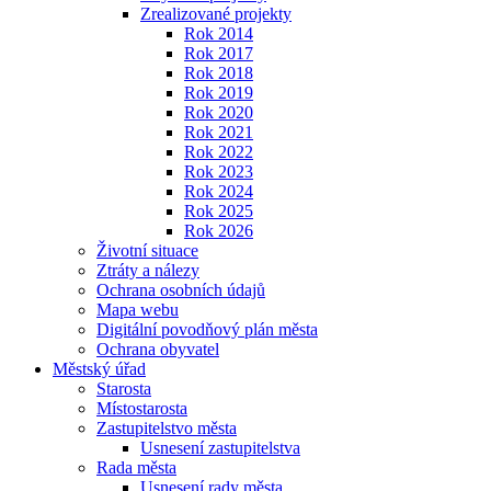
Zrealizované projekty
Rok 2014
Rok 2017
Rok 2018
Rok 2019
Rok 2020
Rok 2021
Rok 2022
Rok 2023
Rok 2024
Rok 2025
Rok 2026
Životní situace
Ztráty a nálezy
Ochrana osobních údajů
Mapa webu
Digitální povodňový plán města
Ochrana obyvatel
Městský úřad
Starosta
Místostarosta
Zastupitelstvo města
Usnesení zastupitelstva
Rada města
Usnesení rady města