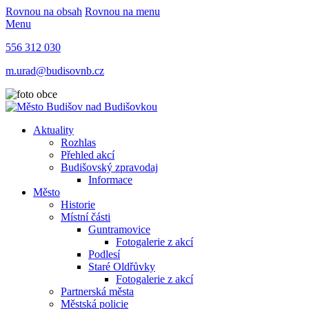
Rovnou na obsah
Rovnou na menu
Menu
556 312 030
m.urad@budisovnb.cz
Aktuality
Rozhlas
Přehled akcí
Budišovský zpravodaj
Informace
Město
Historie
Místní části
Guntramovice
Fotogalerie z akcí
Podlesí
Staré Oldřůvky
Fotogalerie z akcí
Partnerská města
Městská policie