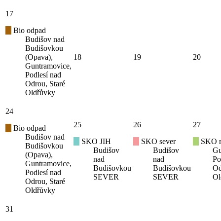
17
Bio odpad
Budišov nad
Budišovkou
(Opava),
18
19
20
Guntramovice,
Podlesí nad
Odrou, Staré
Oldřůvky
24
25
26
27
Bio odpad
Budišov nad
SKO JIH
SKO sever
SKO mí
Budišovkou
Budišov
Budišov
Gu
(Opava),
nad
nad
Po
Guntramovice,
Budišovkou
Budišovkou
Od
Podlesí nad
SEVER
SEVER
Ol
Odrou, Staré
Oldřůvky
31