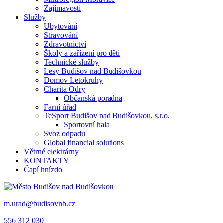
Zajímavosti
Služby
Ubytování
Stravování
Zdravotnictví
Školy a zařízení pro děti
Technické služby
Lesy Budišov nad Budišovkou
Domov Letokruhy
Charita Odry
Občanská poradna
Farní úřad
TeSport Budišov nad Budišovkou, s.r.o.
Sportovní hala
Svoz odpadu
Global financial solutions
Větrné elektrárny
KONTAKTY
Čapí hnízdo
m.urad@budisovnb.cz
556 312 030