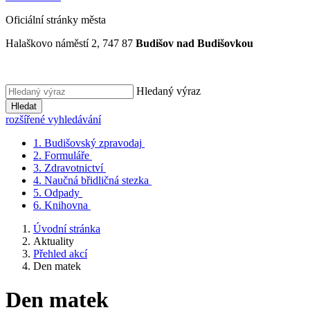
Oficiální stránky města
Halaškovo náměstí 2, 747 87
Budišov nad Budišovkou
Hledaný výraz
Hledat
rozšířené vyhledávání
1.
Budišovský zpravodaj
2.
Formuláře
3.
Zdravotnictví
4.
Naučná břidličná stezka
5.
Odpady
6.
Knihovna
Úvodní stránka
Aktuality
Přehled akcí
Den matek
Den matek