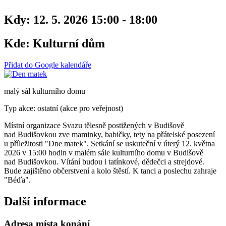
Kdy:
12. 5. 2026 15:00 - 18:00
Kde:
Kulturní dům
Přidat do Google kalendáře
malý sál kulturního domu
Typ akce: ostatní (akce pro veřejnost)
Místní organizace Svazu tělesně postižených v Budišově
nad Budišovkou zve maminky, babičky, tety na přátelské posezení
u příležitosti "Dne matek". Setkání se uskuteční v úterý 12. května
2026 v 15:00 hodin v malém sále kulturního domu v Budišově
nad Budišovkou. Vítání budou i tatínkové, dědečci a strejdové.
Bude zajištěno občerstvení a kolo štěstí. K tanci a poslechu zahraje
"Béďa".
Další informace
Adresa místa konání