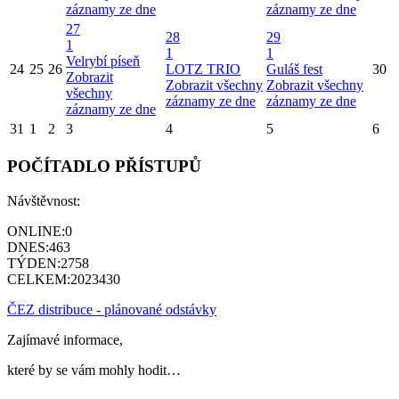
záznamy ze dne
záznamy ze dne
27
28
29
1
1
1
Velrybí píseň
24
25
26
LOTZ TRIO
Guláš fest
30
Zobrazit
Zobrazit všechny
Zobrazit všechny
všechny
záznamy ze dne
záznamy ze dne
záznamy ze dne
31
1
2
3
4
5
6
POČÍTADLO PŘÍSTUPŮ
Návštěvnost:
ONLINE:
0
DNES:
463
TÝDEN:
2758
CELKEM:
2023430
ČEZ distribuce - plánované odstávky
Zajímavé informace,
které by se vám mohly hodit…