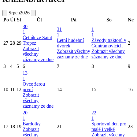
Srpen
2026
Po
Út
St
Čt
Pá
So
Ne
30
31
1
1
1
1
Četník ze Saint
Letní hudební
Závody traktorů v
27
28
29
Tropez
2
dvorek
Guntramovicích
Zobrazit
Zobrazit všechny
Zobrazit všechny
všechny
záznamy ze dne
záznamy ze dne
záznamy ze dne
3
4
5
6
7
8
9
13
1
Ovce žerou
10
11
12
první
14
15
16
Zobrazit
všechny
záznamy ze dne
20
22
1
1
Bardotky
Sportovní den pro
17
18
19
21
23
Zobrazit
malé i velké
všechny
Zobrazit všechny