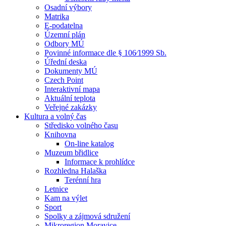
Osadní výbory
Matrika
E-podatelna
Územní plán
Odbory MÚ
Povinné informace dle § 106⁄1999 Sb.
Úřední deska
Dokumenty MÚ
Czech Point
Interaktivní mapa
Aktuální teplota
Veřejné zakázky
Kultura a volný čas
Středisko volného času
Knihovna
On-line katalog
Muzeum břidlice
Informace k prohlídce
Rozhledna Halaška
Terénní hra
Letnice
Kam na výlet
Sport
Spolky a zájmová sdružení
Mikroregion Moravice