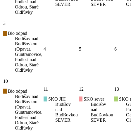
Podlesí nad
SEVER
SEVER
Ol
Odrou, Staré
Oldřůvky
3
Bio odpad
Budišov nad
Budišovkou
(Opava),
4
5
6
Guntramovice,
Podlesí nad
Odrou, Staré
Oldřůvky
10
11
12
13
Bio odpad
Budišov nad
SKO JIH
SKO sever
SKO mí
Budišovkou
Budišov
Budišov
Gu
(Opava),
nad
nad
Po
Guntramovice,
Budišovkou
Budišovkou
Od
Podlesí nad
SEVER
SEVER
Ol
Odrou, Staré
Oldřůvky