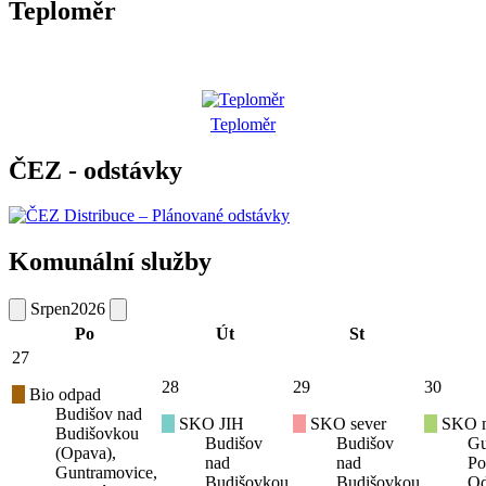
Teploměr
Teploměr
ČEZ - odstávky
Komunální služby
Srpen
2026
Po
Út
St
27
28
29
30
Bio odpad
Budišov nad
SKO JIH
SKO sever
SKO mí
Budišovkou
Budišov
Budišov
Gu
(Opava),
nad
nad
Po
Guntramovice,
Budišovkou
Budišovkou
Od