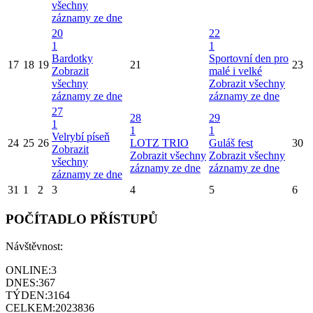
všechny
záznamy ze dne
20
22
1
1
Bardotky
Sportovní den pro
17
18
19
21
23
Zobrazit
malé i velké
všechny
Zobrazit všechny
záznamy ze dne
záznamy ze dne
27
28
29
1
1
1
Velrybí píseň
24
25
26
LOTZ TRIO
Guláš fest
30
Zobrazit
Zobrazit všechny
Zobrazit všechny
všechny
záznamy ze dne
záznamy ze dne
záznamy ze dne
31
1
2
3
4
5
6
POČÍTADLO PŘÍSTUPŮ
Návštěvnost:
ONLINE:
3
DNES:
367
TÝDEN:
3164
CELKEM:
2023836