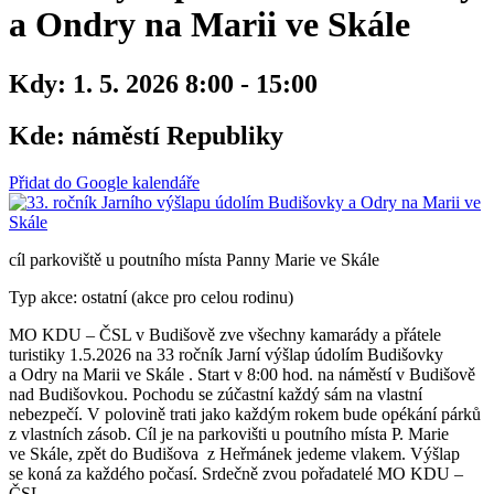
a Ondry na Marii ve Skále
Kdy:
1. 5. 2026 8:00 - 15:00
Kde:
náměstí Republiky
Přidat do Google kalendáře
cíl parkoviště u poutního místa Panny Marie ve Skále
Typ akce: ostatní (akce pro celou rodinu)
MO KDU – ČSL v Budišově zve všechny kamarády a přátele
turistiky 1.5.2026 na 33 ročník Jarní výšlap údolím Budišovky
a Odry na Marii ve Skále . Start v 8:00 hod. na náměstí v Budišově
nad Budišovkou. Pochodu se zúčastní každý sám na vlastní
nebezpečí. V polovině trati jako každým rokem bude opékání párků
z vlastních zásob. Cíl je na parkovišti u poutního místa P. Marie
ve Skále, zpět do Budišova z Heřmánek jedeme vlakem. Výšlap
se koná za každého počasí. Srdečně zvou pořadatelé MO KDU –
ČSL.