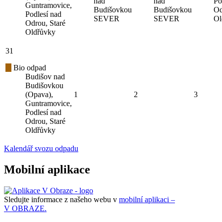
nad
nad
Po
Guntramovice,
Budišovkou
Budišovkou
Od
Podlesí nad
SEVER
SEVER
Ol
Odrou, Staré
Oldřůvky
31
Bio odpad
Budišov nad
Budišovkou
(Opava),
1
2
3
Guntramovice,
Podlesí nad
Odrou, Staré
Oldřůvky
Kalendář svozu odpadu
Mobilní aplikace
Sledujte informace z našeho webu v
mobilní aplikaci –
V OBRAZE.