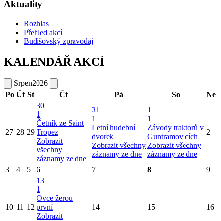
Aktuality
Rozhlas
Přehled akcí
Budišovský zpravodaj
KALENDÁŘ AKCÍ
Srpen
2026
Po
Út
St
Čt
Pá
So
Ne
30
31
1
1
1
1
Četník ze Saint
Letní hudební
Závody traktorů v
27
28
29
Tropez
2
dvorek
Guntramovicích
Zobrazit
Zobrazit všechny
Zobrazit všechny
všechny
záznamy ze dne
záznamy ze dne
záznamy ze dne
3
4
5
6
7
8
9
13
1
Ovce žerou
10
11
12
první
14
15
16
Zobrazit