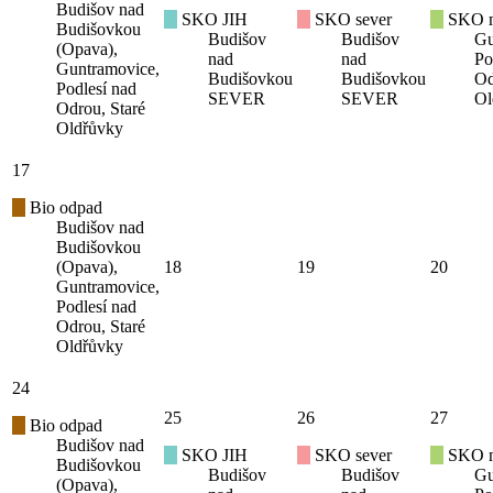
Budišov nad
SKO JIH
SKO sever
SKO mí
Budišovkou
Budišov
Budišov
Gu
(Opava),
nad
nad
Po
Guntramovice,
Budišovkou
Budišovkou
Od
Podlesí nad
SEVER
SEVER
Ol
Odrou, Staré
Oldřůvky
17
Bio odpad
Budišov nad
Budišovkou
(Opava),
18
19
20
Guntramovice,
Podlesí nad
Odrou, Staré
Oldřůvky
24
25
26
27
Bio odpad
Budišov nad
SKO JIH
SKO sever
SKO mí
Budišovkou
Budišov
Budišov
Gu
(Opava),