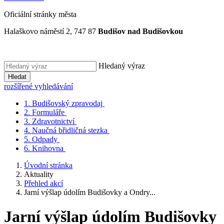
Oficiální stránky města
Halaškovo náměstí 2, 747 87
Budišov nad Budišovkou
Hledaný výraz
Hledat
rozšířené vyhledávání
1.
Budišovský zpravodaj
2.
Formuláře
3.
Zdravotnictví
4.
Naučná břidličná stezka
5.
Odpady
6.
Knihovna
Úvodní stránka
Aktuality
Přehled akcí
Jarní výšlap údolím Budišovky a Ondry...
Jarní výšlap údolím Budišovky