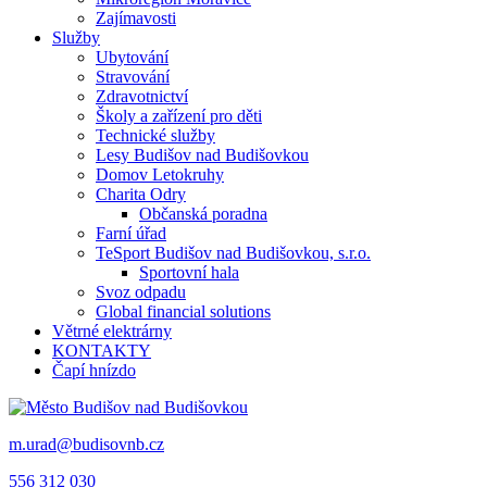
Zajímavosti
Služby
Ubytování
Stravování
Zdravotnictví
Školy a zařízení pro děti
Technické služby
Lesy Budišov nad Budišovkou
Domov Letokruhy
Charita Odry
Občanská poradna
Farní úřad
TeSport Budišov nad Budišovkou, s.r.o.
Sportovní hala
Svoz odpadu
Global financial solutions
Větrné elektrárny
KONTAKTY
Čapí hnízdo
m.urad@budisovnb.cz
556 312 030