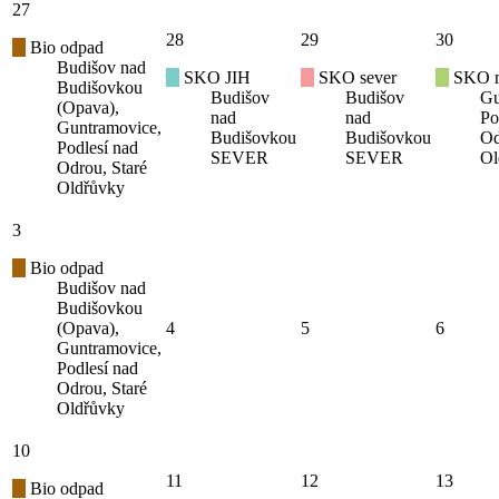
27
28
29
30
Bio odpad
Budišov nad
SKO JIH
SKO sever
SKO mí
Budišovkou
Budišov
Budišov
Gu
(Opava),
nad
nad
Po
Guntramovice,
Budišovkou
Budišovkou
Od
Podlesí nad
SEVER
SEVER
Ol
Odrou, Staré
Oldřůvky
3
Bio odpad
Budišov nad
Budišovkou
(Opava),
4
5
6
Guntramovice,
Podlesí nad
Odrou, Staré
Oldřůvky
10
11
12
13
Bio odpad