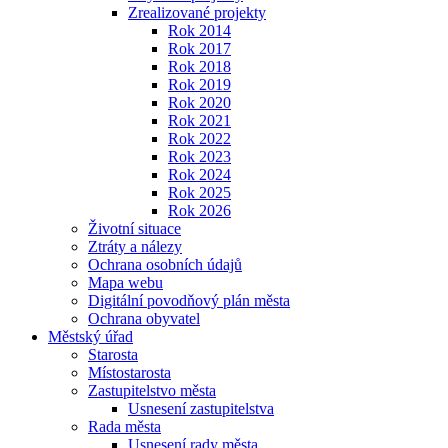
Zrealizované projekty
Rok 2014
Rok 2017
Rok 2018
Rok 2019
Rok 2020
Rok 2021
Rok 2022
Rok 2023
Rok 2024
Rok 2025
Rok 2026
Životní situace
Ztráty a nálezy
Ochrana osobních údajů
Mapa webu
Digitální povodňový plán města
Ochrana obyvatel
Městský úřad
Starosta
Místostarosta
Zastupitelstvo města
Usnesení zastupitelstva
Rada města
Usnesení rady města