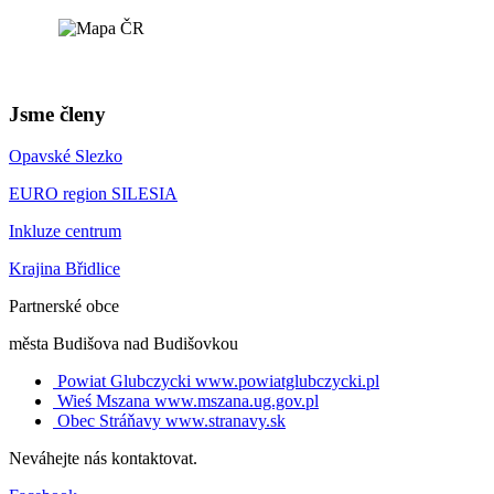
Jsme členy
Opavské Slezko
EURO region SILESIA
Inkluze centrum
Krajina Břidlice
Partnerské obce
města Budišova nad Budišovkou
Powiat Glubczycki
www.powiatglubczycki.pl
Wieś Mszana
www.mszana.ug.gov.pl
Obec Stráňavy
www.stranavy.sk
Neváhejte nás kontaktovat.