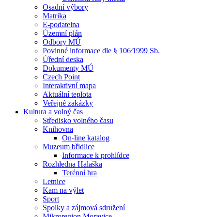
Osadní výbory
Matrika
E-podatelna
Územní plán
Odbory MÚ
Povinné informace dle § 106⁄1999 Sb.
Úřední deska
Dokumenty MÚ
Czech Point
Interaktivní mapa
Aktuální teplota
Veřejné zakázky
Kultura a volný čas
Středisko volného času
Knihovna
On-line katalog
Muzeum břidlice
Informace k prohlídce
Rozhledna Halaška
Terénní hra
Letnice
Kam na výlet
Sport
Spolky a zájmová sdružení
Mikroregion Moravice