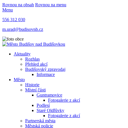
Rovnou na obsah
Rovnou na menu
Menu
556 312 030
m.urad@budisovnb.cz
Aktuality
Rozhlas
Přehled akcí
Budišovský zpravodaj
Informace
Město
Historie
Místní části
Guntramovice
Fotogalerie z akcí
Podlesí
Staré Oldřůvky
Fotogalerie z akcí
Partnerská města
Městská policie