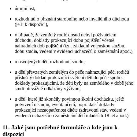
úmrtní list,
rozhodnutí o přiznání starobního nebo invalidního důchodu
(je-li k dispozici),
v případě, že zemřelý rodič dosud nebyl poživatelem
důchodu, doklady prokazující dobu pojištění včetně
náhradních dob pojištění (tzn. základní vojenskou službu,
dobu studia, vedení v evidenci uchazečů o zaměstnání apod.),
u osvojených dětí rozhodnutí soudu,
u dětí převzatých zemřelým do péče nahrazující péči rodičů
příslušný doklad prokazující svěření dětí do péče spolu s
doklady prokazujícími, že děti byly na zemřelého v době jeho
smrti převážně odkázány výživou,
u dětí, které již skončily povinnou školní docházku, ještě
potvrzení o studiu, event. učení, popř. další doklady
prokazující nezaopatřenost dítěte (zdravotní stav, vedení v
evidenci uchazečů o zaměstnání dětí mladších 18 let apod.).
11. Jaké jsou potřebné formuláře a kde jsou k
dispozici