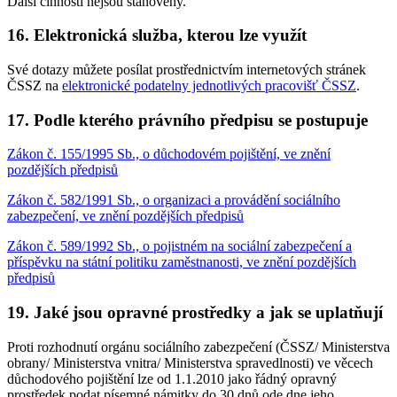
Další činnosti nejsou stanoveny.
16. Elektronická služba, kterou lze využít
Své dotazy můžete posílat prostřednictvím internetových stránek
ČSSZ na
elektronické podatelny jednotlivých pracovišť ČSSZ
.
17. Podle kterého právního předpisu se postupuje
Zákon č. 155/1995 Sb., o důchodovém pojištění, ve znění
pozdějších předpisů
Zákon č. 582/1991 Sb., o organizaci a provádění sociálního
zabezpečení, ve znění pozdějších předpisů
Zákon č. 589/1992 Sb., o pojistném na sociální zabezpečení a
příspěvku na státní politiku zaměstnanosti, ve znění pozdějších
předpisů
19. Jaké jsou opravné prostředky a jak se uplatňují
Proti rozhodnutí orgánu sociálního zabezpečení (ČSSZ/ Ministerstva
obrany/ Ministerstva vnitra/ Ministerstva spravedlnosti) ve věcech
důchodového pojištění lze od 1.1.2010 jako řádný opravný
prostředek podat písemné námitky do 30 dnů ode dne jeho