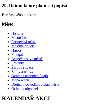
29. Datum konce platnosti popisu
Bez časového omezení.
Město
Historie
Místní části
Partnerská města
Městská policie
Hasiči
Fotogalerie
Bezpečnost ve městě
Projekty
Životní situace
Ztráty a nálezy
Ochrana osobních údajů
Mapa webu
Digitální povodňový plán města
Ochrana obyvatel
KALENDÁŘ AKCÍ