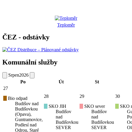
Teploměr
ČEZ - odstávky
Komunální služby
Srpen
2026
Po
Út
St
27
28
29
30
Bio odpad
Budišov nad
SKO JIH
SKO sever
SKO mí
Budišovkou
Budišov
Budišov
Gu
(Opava),
nad
nad
Po
Guntramovice,
Budišovkou
Budišovkou
Od
Podlesí nad
SEVER
SEVER
Ol
Odrou, Staré