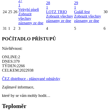
27
28
29
1
1
1
Velrybí píseň
24
25
26
LOTZ TRIO
Guláš fest
30
Zobrazit
Zobrazit všechny
Zobrazit všechny
všechny
záznamy ze dne
záznamy ze dne
záznamy ze dne
31
1
2
3
4
5
6
POČÍTADLO PŘÍSTUPŮ
Návštěvnost:
ONLINE:
2
DNES:
379
TÝDEN:
2266
CELKEM:
2022938
ČEZ distribuce - plánované odstávky
Zajímavé informace,
které by se vám mohly hodit…
Teploměr