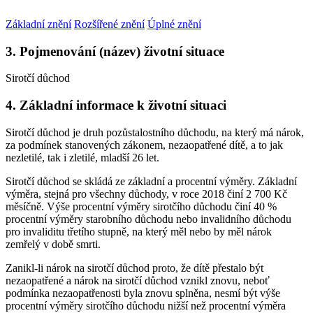
Základní znění
Rozšířené znění
Úplné znění
3. Pojmenování (název) životní situace
Sirotčí důchod
4. Základní informace k životní situaci
Sirotčí důchod je druh pozůstalostního důchodu, na který má nárok,
za podmínek stanovených zákonem, nezaopatřené dítě, a to jak
nezletilé, tak i zletilé, mladší 26 let.
Sirotčí důchod se skládá ze základní a procentní výměry. Základní
výměra, stejná pro všechny důchody, v roce 2018 činí 2 700 Kč
měsíčně. Výše procentní výměry sirotčího důchodu činí 40 %
procentní výměry starobního důchodu nebo invalidního důchodu
pro invaliditu třetího stupně, na který měl nebo by měl nárok
zemřelý v době smrti.
Zanikl-li nárok na sirotčí důchod proto, že dítě přestalo být
nezaopatřené a nárok na sirotčí důchod vznikl znovu, neboť
podmínka nezaopatřenosti byla znovu splněna, nesmí být výše
procentní výměry sirotčího důchodu nižší než procentní výměra