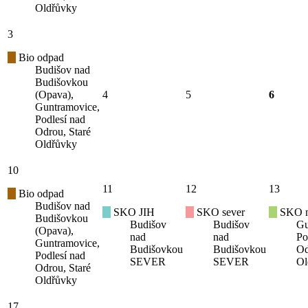
Oldřůvky
3
Bio odpad
Budišov nad
Budišovkou
(Opava),
4
5
6
Guntramovice,
Podlesí nad
Odrou, Staré
Oldřůvky
10
11
12
13
Bio odpad
Budišov nad
SKO JIH
SKO sever
SKO mí
Budišovkou
Budišov
Budišov
Gu
(Opava),
nad
nad
Po
Guntramovice,
Budišovkou
Budišovkou
Od
Podlesí nad
SEVER
SEVER
Ol
Odrou, Staré
Oldřůvky
17