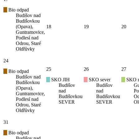
Bio odpad
Budišov nad
Budišovkou
(Opava),
18
19
20
Guntramovice,
Podlesí nad
Odrou, Staré
Oldřůvky
24
25
26
27
Bio odpad
Budišov nad
SKO JIH
SKO sever
SKO mí
Budišovkou
Budišov
Budišov
Gu
(Opava),
nad
nad
Po
Guntramovice,
Budišovkou
Budišovkou
Od
Podlesí nad
SEVER
SEVER
Ol
Odrou, Staré
Oldřůvky
31
Bio odpad
Budišov nad