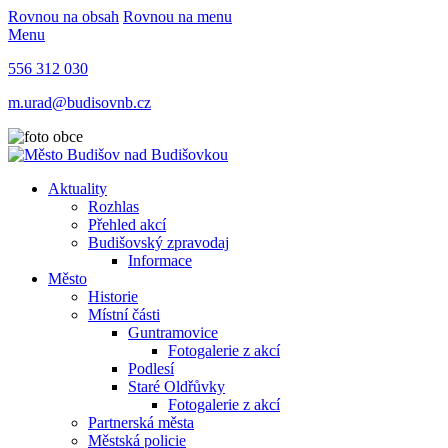
Rovnou na obsah
Rovnou na menu
Menu
556 312 030
m.urad@budisovnb.cz
Aktuality
Rozhlas
Přehled akcí
Budišovský zpravodaj
Informace
Město
Historie
Místní části
Guntramovice
Fotogalerie z akcí
Podlesí
Staré Oldřůvky
Fotogalerie z akcí
Partnerská města
Městská policie