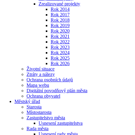
Zrealizované projekty
Rok 2014
Rok 2017
Rok 2018
Rok 2019
Rok 2020
Rok 2021
Rok 2022
Rok 2023
Rok 2024
Rok 2025
Rok 2026
Životní situace
Ztráty a nálezy
Ochrana osobních údajů
Mapa webu
Digitální povodňový plán města
Ochrana obyvatel
Městský úřad
Starosta
Místostarosta
Zastupitelstvo města
Usnesení zastupitelstva
Rada města
Usnesení rady města