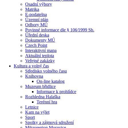
Osadní výbory
Matrika
E-podatelna
Územní plán
Odbory MÚ
Povinné informace dle § 106⁄1999 Sb.
Úřední deska
Dokumenty MÚ
Czech Point
Interaktivní mapa
Aktuální teplota
Veřejné zakázky
Kultura a volný čas
Středisko volného času
Knihovna
On-line katalog
Muzeum břidlice
Informace k prohlídce
Rozhledna Halaška
Terénní hra
Letnice
Kam na výlet
Sport
Spolky a zájmová sdružení
Mikroregion Moravice