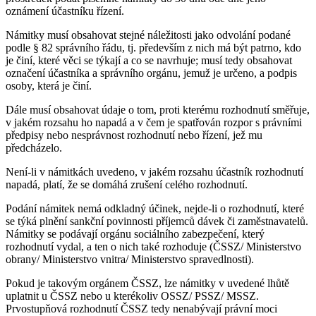
oznámení účastníku řízení.
Námitky musí obsahovat stejné náležitosti jako odvolání podané
podle § 82 správního řádu, tj. především z nich má být patrno, kdo
je činí, které věci se týkají a co se navrhuje; musí tedy obsahovat
označení účastníka a správního orgánu, jemuž je určeno, a podpis
osoby, která je činí.
Dále musí obsahovat údaje o tom, proti kterému rozhodnutí směřuje,
v jakém rozsahu ho napadá a v čem je spatřován rozpor s právními
předpisy nebo nesprávnost rozhodnutí nebo řízení, jež mu
předcházelo.
Není-li v námitkách uvedeno, v jakém rozsahu účastník rozhodnutí
napadá, platí, že se domáhá zrušení celého rozhodnutí.
Podání námitek nemá odkladný účinek, nejde-li o rozhodnutí, které
se týká plnění sankční povinnosti příjemců dávek či zaměstnavatelů.
Námitky se podávají orgánu sociálního zabezpečení, který
rozhodnutí vydal, a ten o nich také rozhoduje (ČSSZ/ Ministerstvo
obrany/ Ministerstvo vnitra/ Ministerstvo spravedlnosti).
Pokud je takovým orgánem ČSSZ, lze námitky v uvedené lhůtě
uplatnit u ČSSZ nebo u kterékoliv OSSZ/ PSSZ/ MSSZ.
Prvostupňová rozhodnutí ČSSZ tedy nenabývají právní moci