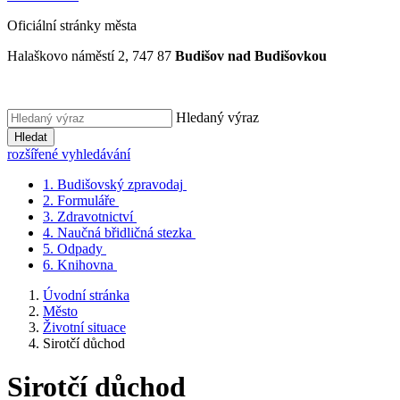
Oficiální stránky města
Halaškovo náměstí 2, 747 87
Budišov nad Budišovkou
Hledaný výraz
Hledat
rozšířené vyhledávání
1.
Budišovský zpravodaj
2.
Formuláře
3.
Zdravotnictví
4.
Naučná břidličná stezka
5.
Odpady
6.
Knihovna
Úvodní stránka
Město
Životní situace
Sirotčí důchod
Sirotčí důchod