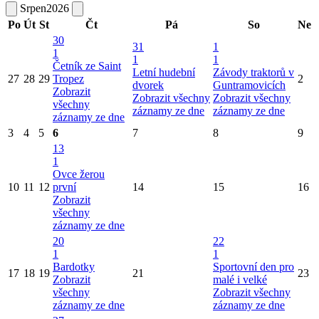
Srpen
2026
Po
Út
St
Čt
Pá
So
Ne
30
31
1
1
1
1
Četník ze Saint
Letní hudební
Závody traktorů v
27
28
29
Tropez
2
dvorek
Guntramovicích
Zobrazit
Zobrazit všechny
Zobrazit všechny
všechny
záznamy ze dne
záznamy ze dne
záznamy ze dne
3
4
5
6
7
8
9
13
1
Ovce žerou
10
11
12
první
14
15
16
Zobrazit
všechny
záznamy ze dne
20
22
1
1
Bardotky
Sportovní den pro
17
18
19
21
23
Zobrazit
malé i velké
všechny
Zobrazit všechny
záznamy ze dne
záznamy ze dne