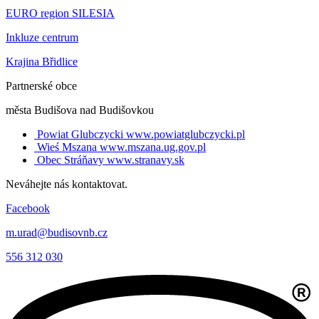
EURO region SILESIA
Inkluze centrum
Krajina Břidlice
Partnerské obce
města Budišova nad Budišovkou
Powiat Glubczycki
www.powiatglubczycki.pl
Wieś Mszana
www.mszana.ug.gov.pl
Obec Stráňavy
www.stranavy.sk
Neváhejte nás kontaktovat.
Facebook
m.urad@budisovnb.cz
556 312 030