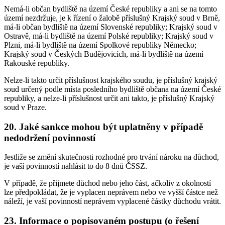
Nemá-li občan bydliště na území České republiky a ani se na tomto
území nezdržuje, je k řízení o žalobě příslušný Krajský soud v Brně,
má-li občan bydliště na území Slovenské republiky; Krajský soud v
Ostravě, má-li bydliště na území Polské republiky; Krajský soud v
Plzni, má-li bydliště na území Spolkové republiky Německo;
Krajský soud v Českých Budějovicích, má-li bydliště na území
Rakouské republiky.
Nelze-li takto určit příslušnost krajského soudu, je příslušný krajský
soud určený podle místa posledního bydliště občana na území České
republiky, a nelze-li příslušnost určit ani takto, je příslušný Krajský
soud v Praze.
20. Jaké sankce mohou být uplatněny v případě
nedodržení povinností
Jestliže se změní skutečnosti rozhodné pro trvání nároku na důchod,
je vaší povinností nahlásit to do 8 dnů ČSSZ.
V případě, že přijmete důchod nebo jeho část, ačkoliv z okolností
lze předpokládat, že je vyplacen neprávem nebo ve vyšší částce než
náleží, je vaší povinností neprávem vyplacené částky důchodu vrátit.
23. Informace o popisovaném postupu (o řešení