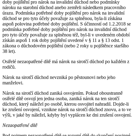
doby pojištění pro nárok na invalidní důchod nebo podmínky
nároku na starobní důchod anebo zemřeli následkem pracovního
úrazu. Podmínka potřebné doby pojištění pro nárok na invalidní
důchod se pro tyto účely považuje za splněnou, byla-li získána
aspoň polovina potřebné doby pojištění. S účinností od 1.2.2018 se
podmínka potřebné doby pojištění pro nárok na invalidní důchod
pro tyto účely považuje za splněnou též, byl-li v uvedeném období
získán aspoň 1 rok doby pojištění uvedené v § 11 a § 13 odst. 1
zákona o důchodovém pojištění (nebo 2 roky u pojištěnce staršího
38 let).
Osiřelé nezaopatřené dítě má nárok na sirotčí důchod po každém z
rodičů.
Nárok na sirotčí důchod nevzniká po pěstounovi nebo jeho
manželovi.
Nárok na sirotčí důchod zaniká osvojením. Pokud oboustranně
osiřelé dítě osvojí jen jedna osoba, zaniká nárok na ten sirotčí
důchod, který náležel po osobě, kterou osvojitel nahradil. Dojde-li
ke zrušení osvojení, vznikne nárok na sirotčí důchod znovu, a to ve
výši, v jaké by náležel, kdyby byl vyplácen ke dni zrušení osvojení.
Nezaopatřené dítě
Pod pojmem nezaopatřené dítě se rozumí dítě do skončení povinné