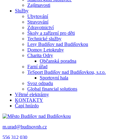
Zajímavosti
Služby
Ubytování
Stravování
Zdravotnictví
Školy a zařízení pro děti
Technické služby
Lesy Budišov nad Budišovkou
Domov Letokruhy
Charita Odry
Občanská poradna
Farní úřad
TeSport Budišov nad Budišovkou, s.r.o.
Sportovní hala
Svoz odpadu
Global financial solutions
Větrné elektrárny
KONTAKTY
Čapí hnízdo
m.urad@budisovnb.cz
556 312 030