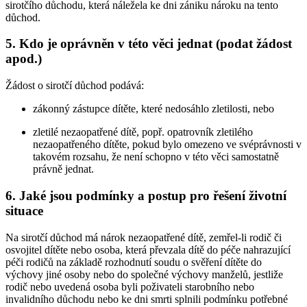
sirotčího důchodu, která náležela ke dni zániku nároku na tento
důchod.
5. Kdo je oprávněn v této věci jednat (podat žádost
apod.)
Žádost o sirotčí důchod podává:
zákonný zástupce dítěte, které nedosáhlo zletilosti, nebo
zletilé nezaopatřené dítě, popř. opatrovník zletilého
nezaopatřeného dítěte, pokud bylo omezeno ve svéprávnosti v
takovém rozsahu, že není schopno v této věci samostatně
právně jednat.
6. Jaké jsou podmínky a postup pro řešení životní
situace
Na sirotčí důchod má nárok nezaopatřené dítě, zemřel-li rodič či
osvojitel dítěte nebo osoba, která převzala dítě do péče nahrazující
péči rodičů na základě rozhodnutí soudu o svěření dítěte do
výchovy jiné osoby nebo do společné výchovy manželů, jestliže
rodič nebo uvedená osoba byli poživateli starobního nebo
invalidního důchodu nebo ke dni smrti splnili podmínku potřebné