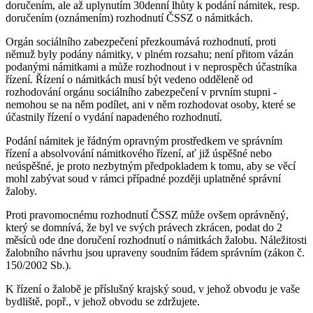
doručením, ale až uplynutím 30denní lhůty k podání námitek, resp.
doručením (oznámením) rozhodnutí ČSSZ o námitkách.
Orgán sociálního zabezpečení přezkoumává rozhodnutí, proti
němuž byly podány námitky, v plném rozsahu; není přitom vázán
podanými námitkami a může rozhodnout i v neprospěch účastníka
řízení. Řízení o námitkách musí být vedeno odděleně od
rozhodování orgánu sociálního zabezpečení v prvním stupni -
nemohou se na něm podílet, ani v něm rozhodovat osoby, které se
účastnily řízení o vydání napadeného rozhodnutí.
Podání námitek je řádným opravným prostředkem ve správním
řízení a absolvování námitkového řízení, ať již úspěšné nebo
neúspěšné, je proto nezbytným předpokladem k tomu, aby se věcí
mohl zabývat soud v rámci případné později uplatněné správní
žaloby.
Proti pravomocnému rozhodnutí ČSSZ může ovšem oprávněný,
který se domnívá, že byl ve svých právech zkrácen, podat do 2
měsíců ode dne doručení rozhodnutí o námitkách žalobu. Náležitosti
žalobního návrhu jsou upraveny soudním řádem správním (zákon č.
150/2002 Sb.).
K řízení o žalobě je příslušný krajský soud, v jehož obvodu je vaše
bydliště, popř., v jehož obvodu se zdržujete.