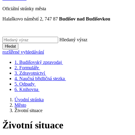
Oficiální stránky města
Halaškovo náměstí 2, 747 87
Budišov nad Budišovkou
Hledaný výraz
Hledat
rozšířené vyhledávání
1.
Budišovský zpravodaj
2.
Formuláře
3.
Zdravotnictví
4.
Naučná břidličná stezka
5.
Odpady
6.
Knihovna
Úvodní stránka
Město
Životní situace
Životní situace