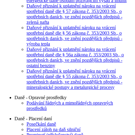
energetické daně osobám požívajícím výsad a imunit
Daňové přiznání k uplatnění nároku na vrácení
spotřební daně dle § 57 zákona č. 353/2003 Sb., o
spotřebních daních, ve znění pozdějších předpisů -
zelená nafta
Daňové přiznání k uplatnění nároku na vrácení
spotřební daně dle § 56 zákona č. 353/2003 Sb., o
spotřebních daních, ve znění pozdějších předpisů -
výroba tepla
Daňové přiznání k uplatnění nároku na vrácení
spotřební daně dle § 56a zákona č. 353/2003 Sb., o
spotřebních daních, ve znění pozdějších předpisů -
ostatní benziny
Daňové přiznání k uplatnění nároku na vrácení
spotřební daně dle § 55 zákona č. 353/2003 Sb., o
spotřebních daních, ve znění pozdějších předpisů -
mineralogické postupy a metalurgické procesy
Daně - Opravné prostředky
Podávání řádných a mimořádných opravných
prostředků
Daně - Placení daní
Posečkání daně
Placení záloh na daň silniční
Prominutí (příslušenství) daně