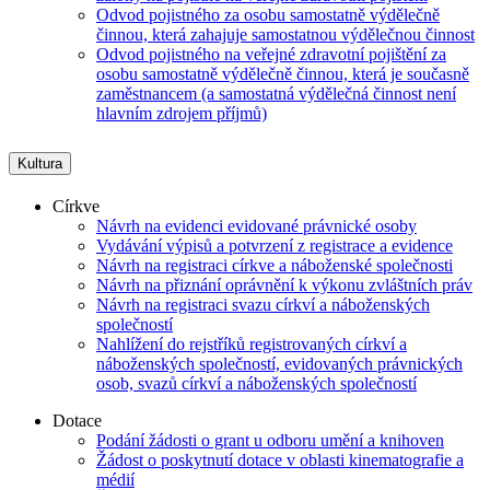
Odvod pojistného za osobu samostatně výdělečně
činnou, která zahajuje samostatnou výdělečnou činnost
Odvod pojistného na veřejné zdravotní pojištění za
osobu samostatně výdělečně činnou, která je současně
zaměstnancem (a samostatná výdělečná činnost není
hlavním zdrojem příjmů)
Kultura
Církve
Návrh na evidenci evidované právnické osoby
Vydávání výpisů a potvrzení z registrace a evidence
Návrh na registraci církve a náboženské společnosti
Návrh na přiznání oprávnění k výkonu zvláštních práv
Návrh na registraci svazu církví a náboženských
společností
Nahlížení do rejstříků registrovaných církví a
náboženských společností, evidovaných právnických
osob, svazů církví a náboženských společností
Dotace
Podání žádosti o grant u odboru umění a knihoven
Žádost o poskytnutí dotace v oblasti kinematografie a
médií