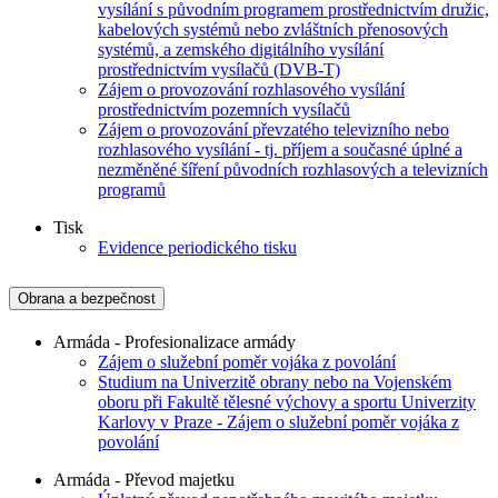
vysílání s původním programem prostřednictvím družic,
kabelových systémů nebo zvláštních přenosových
systémů, a zemského digitálního vysílání
prostřednictvím vysílačů (DVB-T)
Zájem o provozování rozhlasového vysílání
prostřednictvím pozemních vysílačů
Zájem o provozování převzatého televizního nebo
rozhlasového vysílání - tj. příjem a současné úplné a
nezměněné šíření původních rozhlasových a televizních
programů
Tisk
Evidence periodického tisku
Obrana a bezpečnost
Armáda - Profesionalizace armády
Zájem o služební poměr vojáka z povolání
Studium na Univerzitě obrany nebo na Vojenském
oboru při Fakultě tělesné výchovy a sportu Univerzity
Karlovy v Praze - Zájem o služební poměr vojáka z
povolání
Armáda - Převod majetku