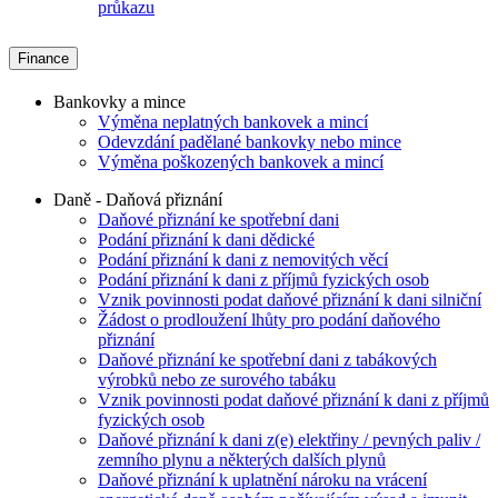
průkazu
Finance
Bankovky a mince
Výměna neplatných bankovek a mincí
Odevzdání padělané bankovky nebo mince
Výměna poškozených bankovek a mincí
Daně - Daňová přiznání
Daňové přiznání ke spotřební dani
Podání přiznání k dani dědické
Podání přiznání k dani z nemovitých věcí
Podání přiznání k dani z příjmů fyzických osob
Vznik povinnosti podat daňové přiznání k dani silniční
Žádost o prodloužení lhůty pro podání daňového
přiznání
Daňové přiznání ke spotřební dani z tabákových
výrobků nebo ze surového tabáku
Vznik povinnosti podat daňové přiznání k dani z příjmů
fyzických osob
Daňové přiznání k dani z(e) elektřiny / pevných paliv /
zemního plynu a některých dalších plynů
Daňové přiznání k uplatnění nároku na vrácení