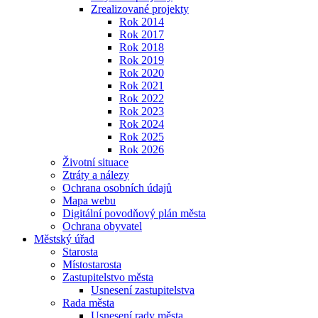
Zrealizované projekty
Rok 2014
Rok 2017
Rok 2018
Rok 2019
Rok 2020
Rok 2021
Rok 2022
Rok 2023
Rok 2024
Rok 2025
Rok 2026
Životní situace
Ztráty a nálezy
Ochrana osobních údajů
Mapa webu
Digitální povodňový plán města
Ochrana obyvatel
Městský úřad
Starosta
Místostarosta
Zastupitelstvo města
Usnesení zastupitelstva
Rada města
Usnesení rady města