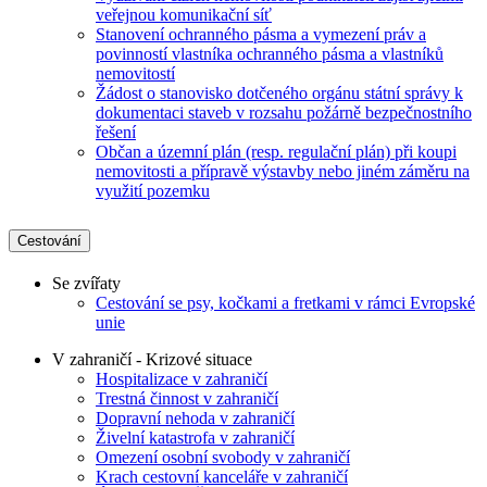
veřejnou komunikační síť
Stanovení ochranného pásma a vymezení práv a
povinností vlastníka ochranného pásma a vlastníků
nemovitostí
Žádost o stanovisko dotčeného orgánu státní správy k
dokumentaci staveb v rozsahu požárně bezpečnostního
řešení
Občan a územní plán (resp. regulační plán) při koupi
nemovitosti a přípravě výstavby nebo jiném záměru na
využití pozemku
Cestování
Se zvířaty
Cestování se psy, kočkami a fretkami v rámci Evropské
unie
V zahraničí - Krizové situace
Hospitalizace v zahraničí
Trestná činnost v zahraničí
Dopravní nehoda v zahraničí
Živelní katastrofa v zahraničí
Omezení osobní svobody v zahraničí
Krach cestovní kanceláře v zahraničí