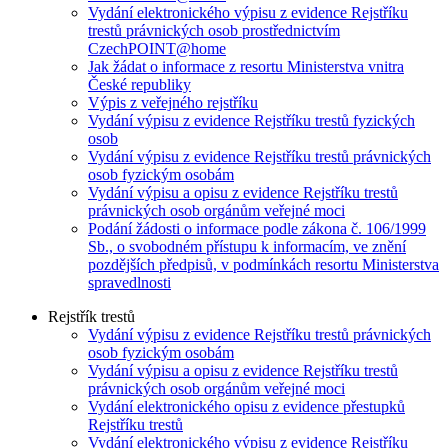
Vydání elektronického výpisu z evidence Rejstříku
trestů právnických osob prostřednictvím
CzechPOINT@home
Jak žádat o informace z resortu Ministerstva vnitra
České republiky
Výpis z veřejného rejstříku
Vydání výpisu z evidence Rejstříku trestů fyzických
osob
Vydání výpisu z evidence Rejstříku trestů právnických
osob fyzickým osobám
Vydání výpisu a opisu z evidence Rejstříku trestů
právnických osob orgánům veřejné moci
Podání žádosti o informace podle zákona č. 106/1999
Sb., o svobodném přístupu k informacím, ve znění
pozdějších předpisů, v podmínkách resortu Ministerstva
spravedlnosti
Rejstřík trestů
Vydání výpisu z evidence Rejstříku trestů právnických
osob fyzickým osobám
Vydání výpisu a opisu z evidence Rejstříku trestů
právnických osob orgánům veřejné moci
Vydání elektronického opisu z evidence přestupků
Rejstříku trestů
Vydání elektronického výpisu z evidence Rejstříku