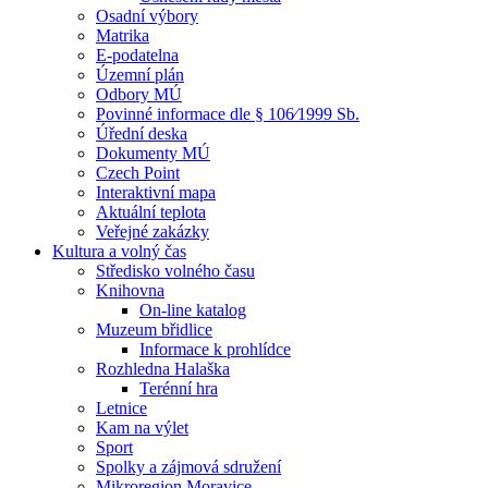
Osadní výbory
Matrika
E-podatelna
Územní plán
Odbory MÚ
Povinné informace dle § 106⁄1999 Sb.
Úřední deska
Dokumenty MÚ
Czech Point
Interaktivní mapa
Aktuální teplota
Veřejné zakázky
Kultura a volný čas
Středisko volného času
Knihovna
On-line katalog
Muzeum břidlice
Informace k prohlídce
Rozhledna Halaška
Terénní hra
Letnice
Kam na výlet
Sport
Spolky a zájmová sdružení
Mikroregion Moravice