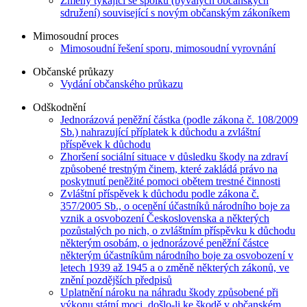
Změny týkající se spolků (bývalých občanských
sdružení) související s novým občanským zákoníkem
Mimosoudní proces
Mimosoudní řešení sporu, mimosoudní vyrovnání
Občanské průkazy
Vydání občanského průkazu
Odškodnění
Jednorázová peněžní částka (podle zákona č. 108/2009
Sb.) nahrazující příplatek k důchodu a zvláštní
příspěvek k důchodu
Zhoršení sociální situace v důsledku škody na zdraví
způsobené trestným činem, které zakládá právo na
poskytnutí peněžité pomoci obětem trestné činnosti
Zvláštní příspěvek k důchodu podle zákona č.
357/2005 Sb., o ocenění účastníků národního boje za
vznik a osvobození Československa a některých
pozůstalých po nich, o zvláštním příspěvku k důchodu
některým osobám, o jednorázové peněžní částce
některým účastníkům národního boje za osvobození v
letech 1939 až 1945 a o změně některých zákonů, ve
znění pozdějších předpisů
Uplatnění nároku na náhradu škody způsobené při
výkonu státní moci, došlo-li ke škodě v občanském