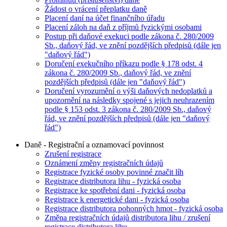
Žádost o vrácení přeplatku daně
Placení daní na účet finančního úřadu
Placení záloh na daň z příjmů fyzickými osobami
Postup při daňové exekuci podle zákona č. 280/2009
Sb., daňový řád, ve znění pozdějších předpisů (dále jen
"daňový řád")
Doručení exekučního příkazu podle § 178 odst. 4
zákona č. 280/2009 Sb., daňový řád, ve znění
pozdějších předpisů (dále jen "daňový řád")
Doručení vyrozumění o výši daňových nedoplatků a
upozornění na následky spojené s jejich neuhrazením
podle § 153 odst. 3 zákona č. 280/2009 Sb., daňový
řád, ve znění pozdějších předpisů (dále jen "daňový
řád")
Daně - Registrační a oznamovací povinnost
Zrušení registrace
Oznámení změny registračních údajů
Registrace fyzické osoby povinné značit líh
Registrace distributora lihu - fyzická osoba
Registrace ke spotřební dani - fyzická osoba
Registrace k energetické dani - fyzická osoba
Registrace distributora pohonných hmot - fyzická osoba
Změna registračních údajů distributora lihu / zrušení
registrace distributora lihu