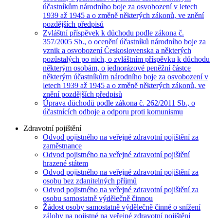
účastníkům národního boje za osvobození v letech
1939 až 1945 a o změně některých zákonů, ve znění
pozdějších předpisů
Zvláštní příspěvek k důchodu podle zákona č.
357/2005 Sb., o ocenění účastníků národního boje za
vznik a osvobození Československa a některých
pozůstalých po nich, o zvláštním příspěvku k důchodu
některým osobám, o jednorázové peněžní částce
některým účastníkům národního boje za osvobození v
letech 1939 až 1945 a o změně některých zákonů, ve
znění pozdějších předpisů
Úprava důchodů podle zákona č. 262/2011 Sb., o
účastnících odboje a odporu proti komunismu
Zdravotní pojištění
Odvod pojistného na veřejné zdravotní pojištění za
zaměstnance
Odvod pojistného na veřejné zdravotní pojištění
hrazené státem
Odvod pojistného na veřejné zdravotní pojištění za
osobu bez zdanitelných příjmů
Odvod pojistného na veřejné zdravotní pojištění za
osobu samostatně výdělečně činnou
Žádost osoby samostatně výdělečně činné o snížení
zálohy na pojistné na veřejné zdravotní pojištění