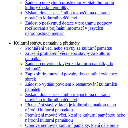
Žádost o poskytnutí prostředků ze Státního fondu
kultury České republiky
Získání dotace ze státního rozpočtu na ochranu
movitého kulturního dědictví
Žádost o poskytnutí dotace v programu podpory
rozšiřování a přijímání informací v jazycích
národnostních menšin
Kulturní sbírky, památky a předměty
Prohlášení věci nebo stavby za kulturní památku
Zrušení prohlášení věci nebo stavby za kulturní
památku
Žádost o povolení k vývozu kulturní památky do
zahraničí
Zápis sbírky muzejní povahy do centrální evidence
sbírek
Žádost o vydání povolení k restaurování kulturních
památek
Získání dotace ze státního rozpočtu na ochranu
movitého kulturního dědictví
Přemístění stavby, která je kulturní památkou nebo
národní kulturní památkou
Přemístění movité věci, která je kulturní památkou nebo
národní kulturní památkou
Obnova nemovité kulturní památky, která dále bude