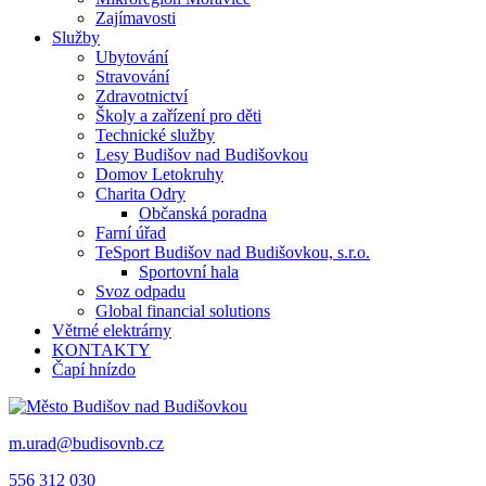
Zajímavosti
Služby
Ubytování
Stravování
Zdravotnictví
Školy a zařízení pro děti
Technické služby
Lesy Budišov nad Budišovkou
Domov Letokruhy
Charita Odry
Občanská poradna
Farní úřad
TeSport Budišov nad Budišovkou, s.r.o.
Sportovní hala
Svoz odpadu
Global financial solutions
Větrné elektrárny
KONTAKTY
Čapí hnízdo
m.urad@budisovnb.cz
556 312 030