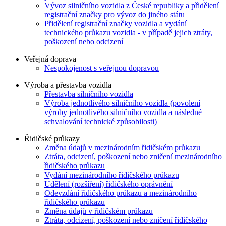
Vývoz silničního vozidla z České republiky a přidělení
registrační značky pro vývoz do jiného státu
Přidělení registrační značky vozidla a vydání
technického průkazu vozidla - v případě jejich ztráty,
poškození nebo odcizení
Veřejná doprava
Nespokojenost s veřejnou dopravou
Výroba a přestavba vozidla
Přestavba silničního vozidla
Výroba jednotlivého silničního vozidla (povolení
výroby jednotlivého silničního vozidla a následné
schvalování technické způsobilosti)
Řidičské průkazy
Změna údajů v mezinárodním řidičském průkazu
Ztráta, odcizení, poškození nebo zničení mezinárodního
řidičského průkazu
Vydání mezinárodního řidičského průkazu
Udělení (rozšíření) řidičského oprávnění
Odevzdání řidičského průkazu a mezinárodního
řidičského průkazu
Změna údajů v řidičském průkazu
Ztráta, odcizení, poškození nebo zničení řidičského