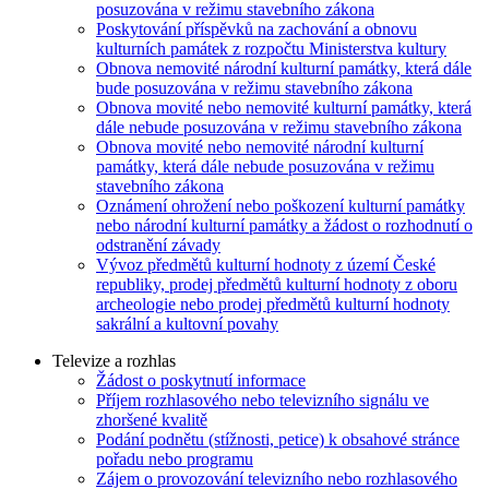
posuzována v režimu stavebního zákona
Poskytování příspěvků na zachování a obnovu
kulturních památek z rozpočtu Ministerstva kultury
Obnova nemovité národní kulturní památky, která dále
bude posuzována v režimu stavebního zákona
Obnova movité nebo nemovité kulturní památky, která
dále nebude posuzována v režimu stavebního zákona
Obnova movité nebo nemovité národní kulturní
památky, která dále nebude posuzována v režimu
stavebního zákona
Oznámení ohrožení nebo poškození kulturní památky
nebo národní kulturní památky a žádost o rozhodnutí o
odstranění závady
Vývoz předmětů kulturní hodnoty z území České
republiky, prodej předmětů kulturní hodnoty z oboru
archeologie nebo prodej předmětů kulturní hodnoty
sakrální a kultovní povahy
Televize a rozhlas
Žádost o poskytnutí informace
Příjem rozhlasového nebo televizního signálu ve
zhoršené kvalitě
Podání podnětu (stížnosti, petice) k obsahové stránce
pořadu nebo programu
Zájem o provozování televizního nebo rozhlasového