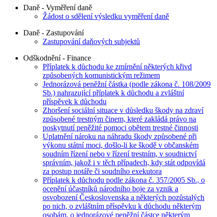
Daně - Vyměření daně
Žádost o sdělení výsledku vyměření daně
Daně - Zastupování
Zastupování daňových subjektů
Odškodnění - Finance
Příplatek k důchodu ke zmírnění některých křivd
způsobených komunistickým režimem
Jednorázová peněžní částka (podle zákona č. 108/2009
Sb.) nahrazující příplatek k důchodu a zvláštní
příspěvek k důchodu
Zhoršení sociální situace v důsledku škody na zdraví
způsobené trestným činem, které zakládá právo na
poskytnutí peněžité pomoci obětem trestné činnosti
Uplatnění nároku na náhradu škody způsobené při
výkonu státní moci, došlo-li ke škodě v občanském
soudním řízení nebo v řízení trestním, v soudnictví
správním, jakož i v těch případech, kdy stát odpovídá
za postup notáře či soudního exekutora
Příplatek k důchodu podle zákona č. 357/2005 Sb., o
ocenění účastníků národního boje za vznik a
osvobození Československa a některých pozůstalých
po nich, o zvláštním příspěvku k důchodu některým
osobám, o jednorázové peněžní částce některým