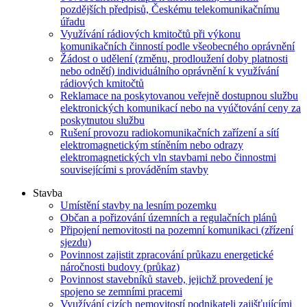
pozdějších předpisů, Českému telekomunikačnímu
úřadu
Využívání rádiových kmitočtů při výkonu
komunikačních činností podle všeobecného oprávnění
Žádost o udělení (změnu, prodloužení doby platnosti
nebo odnětí) individuálního oprávnění k využívání
rádiových kmitočtů
Reklamace na poskytovanou veřejně dostupnou službu
elektronických komunikací nebo na vyúčtování ceny za
poskytnutou službu
Rušení provozu radiokomunikačních zařízení a sítí
elektromagnetickým stíněním nebo odrazy
elektromagnetických vln stavbami nebo činnostmi
souvisejícími s prováděním stavby
Stavba
Umístění stavby na lesním pozemku
Občan a pořizování územních a regulačních plánů
Připojení nemovitosti na pozemní komunikaci (zřízení
sjezdu)
Povinnost zajistit zpracování průkazu energetické
náročnosti budovy (průkaz)
Povinnost stavebníků staveb, jejichž provedení je
spojeno se zemními pracemi
Využívání cizích nemovitostí podnikateli zajišťujícími