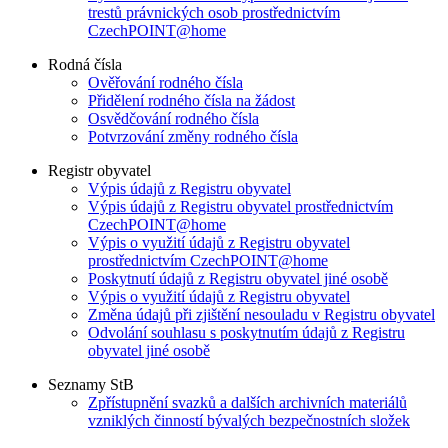
trestů právnických osob prostřednictvím
CzechPOINT@home
Rodná čísla
Ověřování rodného čísla
Přidělení rodného čísla na žádost
Osvědčování rodného čísla
Potvrzování změny rodného čísla
Registr obyvatel
Výpis údajů z Registru obyvatel
Výpis údajů z Registru obyvatel prostřednictvím
CzechPOINT@home
Výpis o využití údajů z Registru obyvatel
prostřednictvím CzechPOINT@home
Poskytnutí údajů z Registru obyvatel jiné osobě
Výpis o využití údajů z Registru obyvatel
Změna údajů při zjištění nesouladu v Registru obyvatel
Odvolání souhlasu s poskytnutím údajů z Registru
obyvatel jiné osobě
Seznamy StB
Zpřístupnění svazků a dalších archivních materiálů
vzniklých činností bývalých bezpečnostních složek