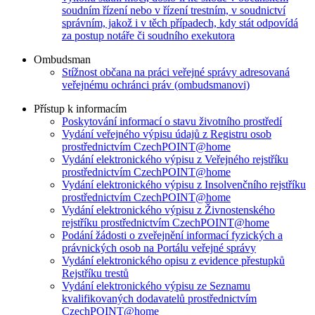
soudním řízení nebo v řízení trestním, v soudnictví
správním, jakož i v těch případech, kdy stát odpovídá
za postup notáře či soudního exekutora
Ombudsman
Stížnost občana na práci veřejné správy adresovaná
veřejnému ochránci práv (ombudsmanovi)
Přístup k informacím
Poskytování informací o stavu životního prostředí
Vydání veřejného výpisu údajů z Registru osob
prostřednictvím CzechPOINT@home
Vydání elektronického výpisu z Veřejného rejstříku
prostřednictvím CzechPOINT@home
Vydání elektronického výpisu z Insolvenčního rejstříku
prostřednictvím CzechPOINT@home
Vydání elektronického výpisu z Živnostenského
rejstříku prostřednictvím CzechPOINT@home
Podání žádosti o zveřejnění informací fyzických a
právnických osob na Portálu veřejné správy
Vydání elektronického opisu z evidence přestupků
Rejstříku trestů
Vydání elektronického výpisu ze Seznamu
kvalifikovaných dodavatelů prostřednictvím
CzechPOINT@home