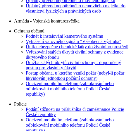
Úplatný převod nepotřebného movitého majetku
Úplatný převod nepotřebného nemovitého majetku do
vlastnictví fyzických a právnických osob
Armáda - Vojenská kontrarozvědka
Ochrana občanů
Podnět k instalování kamerového systému
Vyhlášení varovného signálu "Všeobecná výstraha"
Únik nebezpečné chemické látky do životního prostředí
Vyřazování stálých úkrytů civilní ochrany z evidence
úkrytového fondu
Údržba stálých úkrytů civilní ochrany - doporučený
postup pro vlastníky úkrytů
Postup občana, u kterého vznikl požár (nebyl-li požár
likvidován jednotkou požární ochrany)
Odcizení mobilního telefonu (zablokování nebo
odblokování mobilního telefonu Policií České
republiky)
Policie
Podání stížnosti na příslušníka či zaměstnance Policie
České republiky
Odcizení mobilního telefonu (zablokování nebo
odblokování mobilního telefonu Policií České
republiky)