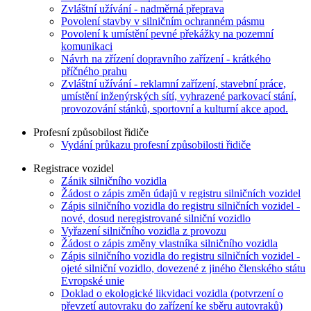
Zvláštní užívání - nadměrná přeprava
Povolení stavby v silničním ochranném pásmu
Povolení k umístění pevné překážky na pozemní
komunikaci
Návrh na zřízení dopravního zařízení - krátkého
příčného prahu
Zvláštní užívání - reklamní zařízení, stavební práce,
umístění inženýrských sítí, vyhrazené parkovací stání,
provozování stánků, sportovní a kulturní akce apod.
Profesní způsobilost řidiče
Vydání průkazu profesní způsobilosti řidiče
Registrace vozidel
Zánik silničního vozidla
Žádost o zápis změn údajů v registru silničních vozidel
Zápis silničního vozidla do registru silničních vozidel -
nové, dosud neregistrované silniční vozidlo
Vyřazení silničního vozidla z provozu
Žádost o zápis změny vlastníka silničního vozidla
Zápis silničního vozidla do registru silničních vozidel -
ojeté silniční vozidlo, dovezené z jiného členského státu
Evropské unie
Doklad o ekologické likvidaci vozidla (potvrzení o
převzetí autovraku do zařízení ke sběru autovraků)