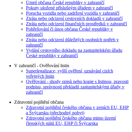
Úmrtí občana České republiky v zahraničí
Pokuty uložené příslušným úřadem v zahraničí
Porucha vozidla nebo zadržení vozidla v zahraničí
Ztráta nebo odcizení cestovních dokladů v zahraničí
Ztráta nebo odcizení finančních prostředků v zahraničí
Pohřešování či únos občana České republiky v
zahraničí
Ztráta nebo odcizení důležitých osobních potřeb v
zahraničí
Vydání cestovního dokladu na zastupitelském úřadu
České republiky v zahraničí
V zahraničí - Ověřování listin
Superlegalizace, vyšší ověření, uznávání cizích
veřejných listin
Ověřování - shody opisů nebo kopie s listinou, pravosti
podpisu, správnosti překladů zastupitelskými úřady v
zahraničí
Zdravotní pojištění občana
Zdravotní pojištění českého občana v zemích EU, EHP
a Švýcarsku (přechodný pobyt)
Zdravotní pojištění českého občana mimo území
členských států EU, EHP či Švýcarska