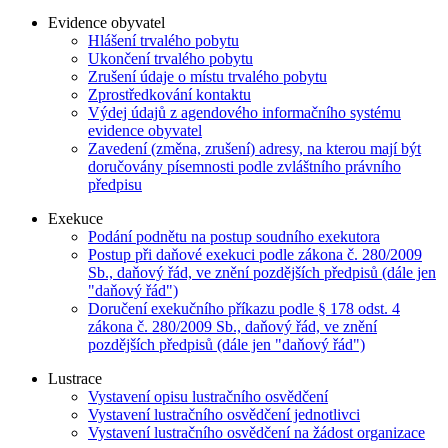
Evidence obyvatel
Hlášení trvalého pobytu
Ukončení trvalého pobytu
Zrušení údaje o místu trvalého pobytu
Zprostředkování kontaktu
Výdej údajů z agendového informačního systému
evidence obyvatel
Zavedení (změna, zrušení) adresy, na kterou mají být
doručovány písemnosti podle zvláštního právního
předpisu
Exekuce
Podání podnětu na postup soudního exekutora
Postup při daňové exekuci podle zákona č. 280/2009
Sb., daňový řád, ve znění pozdějších předpisů (dále jen
"daňový řád")
Doručení exekučního příkazu podle § 178 odst. 4
zákona č. 280/2009 Sb., daňový řád, ve znění
pozdějších předpisů (dále jen "daňový řád")
Lustrace
Vystavení opisu lustračního osvědčení
Vystavení lustračního osvědčení jednotlivci
Vystavení lustračního osvědčení na žádost organizace