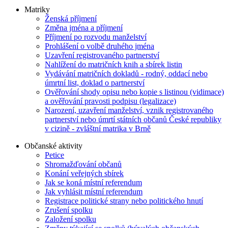
Matriky
Ženská příjmení
Změna jména a příjmení
Příjmení po rozvodu manželství
Prohlášení o volbě druhého jména
Uzavření registrovaného partnerství
Nahlížení do matričních knih a sbírek listin
Vydávání matričních dokladů - rodný, oddací nebo
úmrtní list, doklad o partnerství
Ověřování shody opisu nebo kopie s listinou (vidimace)
a ověřování pravosti podpisu (legalizace)
Narození, uzavření manželství, vznik registrovaného
partnerství nebo úmrtí státních občanů České republiky
v cizině - zvláštní matrika v Brně
Občanské aktivity
Petice
Shromažďování občanů
Konání veřejných sbírek
Jak se koná místní referendum
Jak vyhlásit místní referendum
Registrace politické strany nebo politického hnutí
Zrušení spolku
Založení spolku