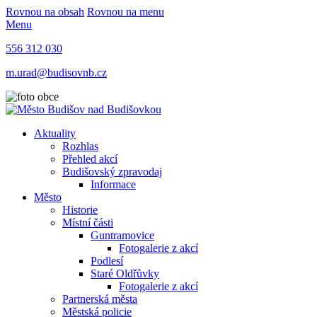
Rovnou na obsah
Rovnou na menu
Menu
556 312 030
m.urad@budisovnb.cz
Aktuality
Rozhlas
Přehled akcí
Budišovský zpravodaj
Informace
Město
Historie
Místní části
Guntramovice
Fotogalerie z akcí
Podlesí
Staré Oldřůvky
Fotogalerie z akcí
Partnerská města
Městská policie