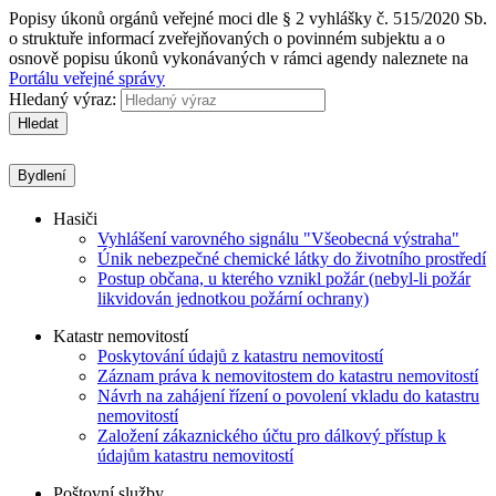
Popisy úkonů orgánů veřejné moci dle § 2 vyhlášky č. 515/2020 Sb.
o struktuře informací zveřejňovaných o povinném subjektu a o
osnově popisu úkonů vykonávaných v rámci agendy naleznete na
Portálu veřejné správy
Hledaný výraz:
Hledat
Bydlení
Hasiči
Vyhlášení varovného signálu "Všeobecná výstraha"
Únik nebezpečné chemické látky do životního prostředí
Postup občana, u kterého vznikl požár (nebyl-li požár
likvidován jednotkou požární ochrany)
Katastr nemovitostí
Poskytování údajů z katastru nemovitostí
Záznam práva k nemovitostem do katastru nemovitostí
Návrh na zahájení řízení o povolení vkladu do katastru
nemovitostí
Založení zákaznického účtu pro dálkový přístup k
údajům katastru nemovitostí
Poštovní služby