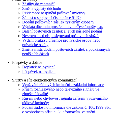
Zásilky do zahraničí
Změna výplaty důchodu
Reklamace nesplnění poštovní smlouvy
Žádost o spojovací číslo plátce SIPO
Dodání poštovních zásilek fyzickým osobám
Výplata důchodu prostřednictvím České pošty, s.p.
Balení poštovních zásilek a jejich následné podání
Nesrovnalosti při poskytování poštovních služeb
Vydání průkazu příjemce pro fyzické osoby nebo
právnické osoby
Změna místa dodání poštovních zásilek a poukázaných
peněžních částek
Příspěvky a dotace
Doplatek na bydlení
Příspěvek na bydlení
Služby a sítě elektronických komunikací
Využívání rádiových kmitočtů - základní informace
Příjem rozhlasového nebo televizního signálu ve
zhoršené kvalitě
Rušení nebo chybovost signálu zařízení využívajícího
rádiové kmitočty
Podání žádosti o informace dle zákona č. 106/1999 Sb.,
o svobodném přístupu k informacím, ve znění