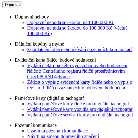
Doprava
Dopravní nehody
Dopravní nehoda se škodou nad 100 000 Kč
Dopravní nehoda se škodou do 100 000 Kč (včetně
100 000 Kč)
Dálniční kupóny a mýtné
Zpoplatnění obecného užívání pozemních komunikací
Evidenční karta řidiče, bodové hodnocení
Vydání elektronického výpisu bodového hodnocení
řidiče z Centrálního registru řidičů prostřednictvím
CzechPOINT@home
Žádost o výpis z evidenční karty řidiče nebo o výpis z
registru řidičů o záznamech v bodovém hodnocení
Paměťové karty (digitální tachograf)
Vydání paměťové karty řidiče pro digitální tachograf
Vydání paměťové karty vozidla pro digitální tachograf
Vydání paměťové servisní karty pro digitální tachograf
Pozemní komunikace
Uzavírka pozemní komunikace
Návrh na změnu dopravního značení