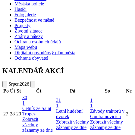
Městská policie
Hasiči
Fotogalerie
Bezpečnost ve městě
Projekty
Životní situace
Ztráty a nálezy
Ochrana osobních údajů
Mapa webu
Digitální povodňový plán města
Ochrana obyvatel
KALENDÁŘ AKCÍ
Srpen
2026
Po
Út
St
Čt
Pá
So
Ne
30
31
1
1
1
1
Četník ze Saint
Letní hudební
Závody traktorů v
27
28
29
Tropez
2
dvorek
Guntramovicích
Zobrazit
Zobrazit všechny
Zobrazit všechny
všechny
záznamy ze dne
záznamy ze dne
záznamy ze dne