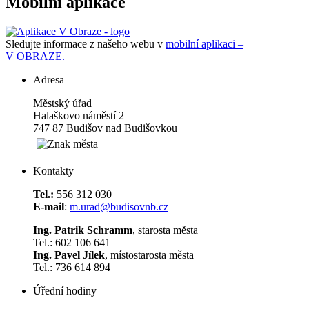
Mobilní aplikace
Sledujte informace z našeho webu v
mobilní aplikaci –
V OBRAZE.
Adresa
Městský úřad
Halaškovo náměstí 2
747 87 Budišov nad Budišovkou
Kontakty
Tel.:
556 312 030
E-mail
:
m.urad@budisovnb.cz
Ing. Patrik Schramm
, starosta města
Tel.: 602 106 641
Ing. Pavel Jílek
, místostarosta města
Tel.: 736 614 894
Úřední hodiny