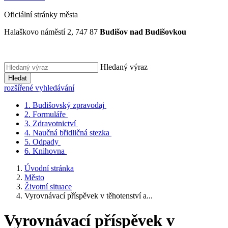
Oficiální stránky města
Halaškovo náměstí 2, 747 87
Budišov nad Budišovkou
Hledaný výraz
Hledat
rozšířené vyhledávání
1.
Budišovský zpravodaj
2.
Formuláře
3.
Zdravotnictví
4.
Naučná břidličná stezka
5.
Odpady
6.
Knihovna
Úvodní stránka
Město
Životní situace
Vyrovnávací příspěvek v těhotenství a...
Vyrovnávací příspěvek v