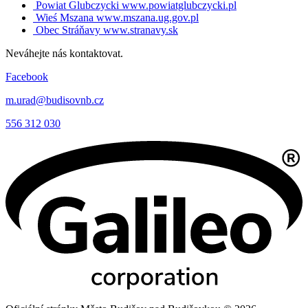
Powiat Glubczycki
www.powiatglubczycki.pl
Wieś Mszana
www.mszana.ug.gov.pl
Obec Stráňavy
www.stranavy.sk
Neváhejte nás kontaktovat.
Facebook
m.urad@budisovnb.cz
556 312 030