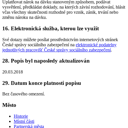
Uplatňovat nárok na dávku stanoveným způsobem, podávat
vysvětlení, předkládat doklady, na kterých závisí rozhodování, hlásit
včas všechny skutečnosti rozhodné pro vznik, zánik, trvání nebo
změnu nároku na dávku.
16. Elektronická služba, kterou lze využít
Své dotazy můžete posílat prostřednictvím internetových stránek
České správy sociálního zabezpečení na
elektronické podatelny
jednotlivých pracovišť České správy sociálního zabezpečení
.
28. Popis byl naposledy aktualizován
20.03.2018
29. Datum konce platnosti popisu
Bez časového omezení.
Město
Historie
Místní části
Partnerská města