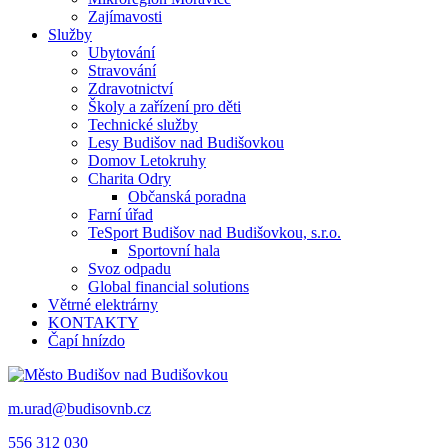
Zajímavosti
Služby
Ubytování
Stravování
Zdravotnictví
Školy a zařízení pro děti
Technické služby
Lesy Budišov nad Budišovkou
Domov Letokruhy
Charita Odry
Občanská poradna
Farní úřad
TeSport Budišov nad Budišovkou, s.r.o.
Sportovní hala
Svoz odpadu
Global financial solutions
Větrné elektrárny
KONTAKTY
Čapí hnízdo
m.urad@budisovnb.cz
556 312 030