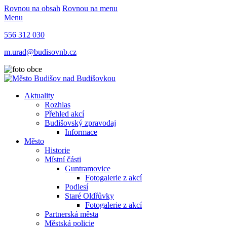
Rovnou na obsah
Rovnou na menu
Menu
556 312 030
m.urad@budisovnb.cz
Aktuality
Rozhlas
Přehled akcí
Budišovský zpravodaj
Informace
Město
Historie
Místní části
Guntramovice
Fotogalerie z akcí
Podlesí
Staré Oldřůvky
Fotogalerie z akcí
Partnerská města
Městská policie