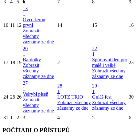
3
4
5
6
7
8
9
13
1
Ovce žerou
10
11
12
první
14
15
16
Zobrazit
všechny
záznamy ze dne
20
22
1
1
Bardotky
Sportovní den pro
17
18
19
21
23
Zobrazit
malé i velké
všechny
Zobrazit všechny
záznamy ze dne
záznamy ze dne
27
28
29
1
1
1
Velrybí píseň
24
25
26
LOTZ TRIO
Guláš fest
30
Zobrazit
Zobrazit všechny
Zobrazit všechny
všechny
záznamy ze dne
záznamy ze dne
záznamy ze dne
31
1
2
3
4
5
6
POČÍTADLO PŘÍSTUPŮ