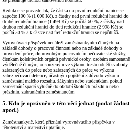
že přesahuje určitou stanovenou hodnotu.
Redukce se provede tak, že částka do první redukční hranice se
započte 100 % (1 000 Kč), z částky nad první redukční hranici do
druhé redukční hranice (1 499 Kč) se počítá 60 %, z částky nad
druhou redukční hranici do třetí redukční hranice (2 998 Kč) se
počítá 30 % a k částce nad třetí redukční hranici se nepřihlíží.
Vyrovnávací příspěvek nenáleží zaměstnankyním činných na
základě dohody o pracovní činnosti nebo na základě dohody o
provedení práce, dobrovolným pracovnicím pečovatelské služby,
členkám kolektivních orgánů právnické osoby, osobám samostatně
výdělečně činným, odsouzeným ve výkonu trestu odnětí svobody
zařazených do práce nebo zařazených do práce ve výkonu
zabezpečovací detence, účastným pojištění z důvodu výkonu
zaměstnání malého rozsahu, žákyním nebo studentkám, pokud
zaměstnání spadá výlučně do období školních prázdnin nebo
prázdnin, zahraničním zaměstnancům.
5. Kdo je oprávněn v této věci jednat (podat žádost
apod.)
Zaměstnankyně, která přiznání vyrovnávacího příspěvku v
těhotenství a mateřství uplatňuje.