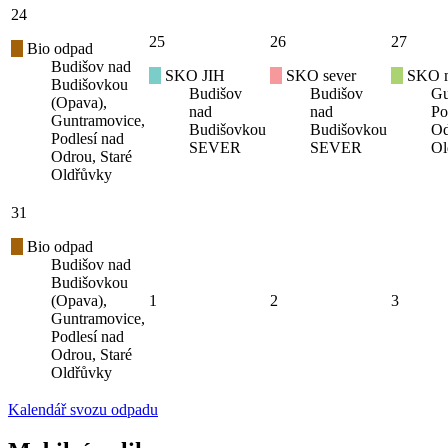
24
25
26
27
Bio odpad
Budišov nad
SKO JIH
SKO sever
SKO mí
Budišovkou
Budišov
Budišov
Gu
(Opava),
nad
nad
Po
Guntramovice,
Budišovkou
Budišovkou
Od
Podlesí nad
SEVER
SEVER
Ol
Odrou, Staré
Oldřůvky
31
Bio odpad
Budišov nad
Budišovkou
(Opava),
1
2
3
Guntramovice,
Podlesí nad
Odrou, Staré
Oldřůvky
Kalendář svozu odpadu