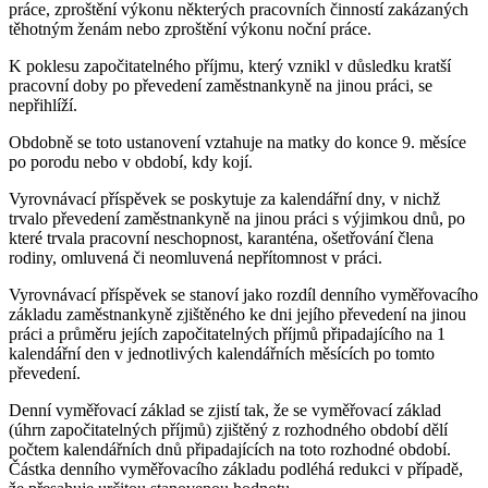
práce, zproštění výkonu některých pracovních činností zakázaných
těhotným ženám nebo zproštění výkonu noční práce.
K poklesu započitatelného příjmu, který vznikl v důsledku kratší
pracovní doby po převedení zaměstnankyně na jinou práci, se
nepřihlíží.
Obdobně se toto ustanovení vztahuje na matky do konce 9. měsíce
po porodu nebo v období, kdy kojí.
Vyrovnávací příspěvek se poskytuje za kalendářní dny, v nichž
trvalo převedení zaměstnankyně na jinou práci s výjimkou dnů, po
které trvala pracovní neschopnost, karanténa, ošetřování člena
rodiny, omluvená či neomluvená nepřítomnost v práci.
Vyrovnávací příspěvek se stanoví jako rozdíl denního vyměřovacího
základu zaměstnankyně zjištěného ke dni jejího převedení na jinou
práci a průměru jejích započitatelných příjmů připadajícího na 1
kalendářní den v jednotlivých kalendářních měsících po tomto
převedení.
Denní vyměřovací základ se zjistí tak, že se vyměřovací základ
(úhrn započitatelných příjmů) zjištěný z rozhodného období dělí
počtem kalendářních dnů připadajících na toto rozhodné období.
Částka denního vyměřovacího základu podléhá redukci v případě,