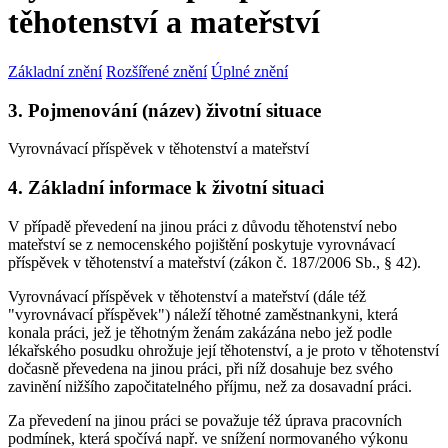
těhotenství a mateřství
Základní znění
Rozšířené znění
Úplné znění
3. Pojmenování (název) životní situace
Vyrovnávací příspěvek v těhotenství a mateřství
4. Základní informace k životní situaci
V případě převedení na jinou práci z důvodu těhotenství nebo
mateřství se z nemocenského pojištění poskytuje vyrovnávací
příspěvek v těhotenství a mateřství (zákon č. 187/2006 Sb., § 42).
Vyrovnávací příspěvek v těhotenství a mateřství (dále též
"vyrovnávací příspěvek") náleží těhotné zaměstnankyni, která
konala práci, jež je těhotným ženám zakázána nebo jež podle
lékařského posudku ohrožuje její těhotenství, a je proto v těhotenství
dočasně převedena na jinou práci, při níž dosahuje bez svého
zavinění nižšího započitatelného příjmu, než za dosavadní práci.
Za převedení na jinou práci se považuje též úprava pracovních
podmínek, která spočívá např. ve snížení normovaného výkonu