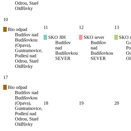
Odrou, Staré
Oldřůvky
10
11
12
13
Bio odpad
Budišov nad
SKO JIH
SKO sever
SKO mí
Budišovkou
Budišov
Budišov
Gu
(Opava),
nad
nad
Po
Guntramovice,
Budišovkou
Budišovkou
Od
Podlesí nad
SEVER
SEVER
Ol
Odrou, Staré
Oldřůvky
17
Bio odpad
Budišov nad
Budišovkou
(Opava),
18
19
20
Guntramovice,
Podlesí nad
Odrou, Staré
Oldřůvky