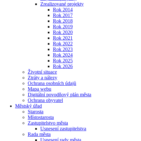
Zrealizované projekty
Rok 2014
Rok 2017
Rok 2018
Rok 2019
Rok 2020
Rok 2021
Rok 2022
Rok 2023
Rok 2024
Rok 2025
Rok 2026
Životní situace
Ztráty a nálezy
Ochrana osobních údajů
Mapa webu
Digitální povodňový plán města
Ochrana obyvatel
Městský úřad
Starosta
Místostarosta
Zastupitelstvo města
Usnesení zastupitelstva
Rada města
Usnesení rady města