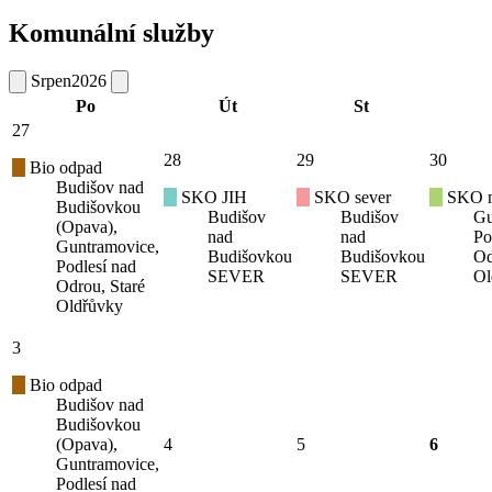
Komunální služby
Srpen
2026
Po
Út
St
27
28
29
30
Bio odpad
Budišov nad
SKO JIH
SKO sever
SKO mí
Budišovkou
Budišov
Budišov
Gu
(Opava),
nad
nad
Po
Guntramovice,
Budišovkou
Budišovkou
Od
Podlesí nad
SEVER
SEVER
Ol
Odrou, Staré
Oldřůvky
3
Bio odpad
Budišov nad
Budišovkou
(Opava),
4
5
6
Guntramovice,
Podlesí nad