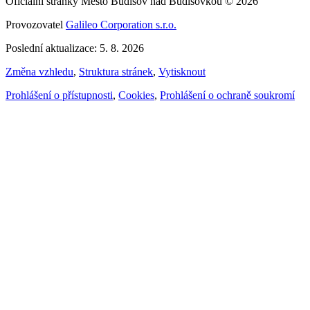
Oficiální stránky Město Budišov nad Budišovkou © 2026
Provozovatel
Galileo Corporation s.r.o.
Poslední aktualizace: 5. 8. 2026
Změna vzhledu
,
Struktura stránek
,
Vytisknout
Prohlášení o přístupnosti
,
Cookies
,
Prohlášení o ochraně soukromí