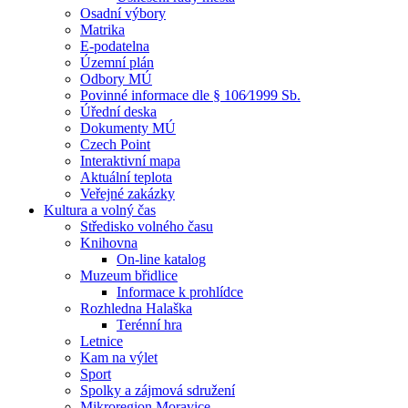
Osadní výbory
Matrika
E-podatelna
Územní plán
Odbory MÚ
Povinné informace dle § 106⁄1999 Sb.
Úřední deska
Dokumenty MÚ
Czech Point
Interaktivní mapa
Aktuální teplota
Veřejné zakázky
Kultura a volný čas
Středisko volného času
Knihovna
On-line katalog
Muzeum břidlice
Informace k prohlídce
Rozhledna Halaška
Terénní hra
Letnice
Kam na výlet
Sport
Spolky a zájmová sdružení
Mikroregion Moravice