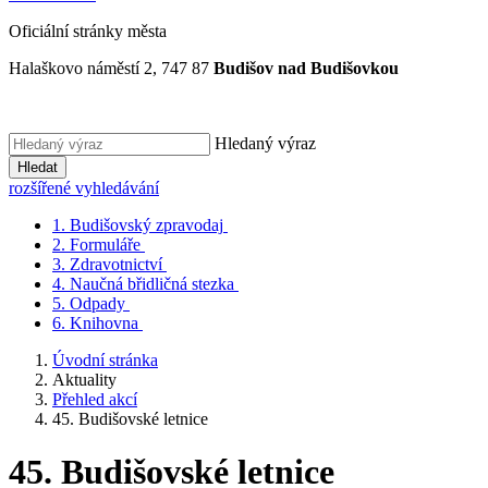
Oficiální stránky města
Halaškovo náměstí 2, 747 87
Budišov nad Budišovkou
Hledaný výraz
Hledat
rozšířené vyhledávání
1.
Budišovský zpravodaj
2.
Formuláře
3.
Zdravotnictví
4.
Naučná břidličná stezka
5.
Odpady
6.
Knihovna
Úvodní stránka
Aktuality
Přehled akcí
45. Budišovské letnice
45. Budišovské letnice