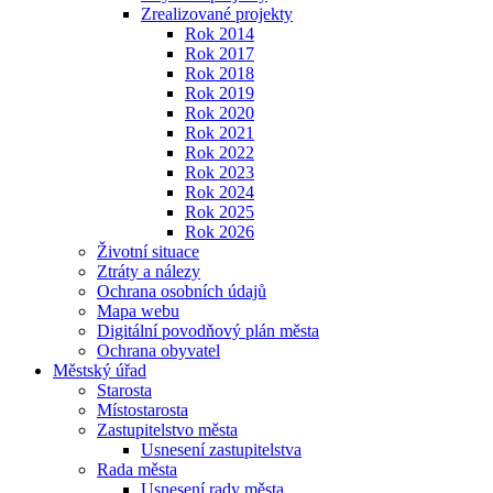
Zrealizované projekty
Rok 2014
Rok 2017
Rok 2018
Rok 2019
Rok 2020
Rok 2021
Rok 2022
Rok 2023
Rok 2024
Rok 2025
Rok 2026
Životní situace
Ztráty a nálezy
Ochrana osobních údajů
Mapa webu
Digitální povodňový plán města
Ochrana obyvatel
Městský úřad
Starosta
Místostarosta
Zastupitelstvo města
Usnesení zastupitelstva
Rada města
Usnesení rady města