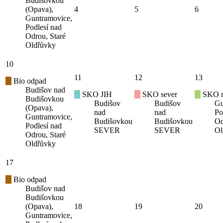
Budišovkou
(Opava),
4
5
6
Guntramovice,
Podlesí nad
Odrou, Staré
Oldřůvky
10
11
12
13
Bio odpad
Budišov nad
SKO JIH
SKO sever
SKO mí
Budišovkou
Budišov
Budišov
Gu
(Opava),
nad
nad
Po
Guntramovice,
Budišovkou
Budišovkou
Od
Podlesí nad
SEVER
SEVER
Ol
Odrou, Staré
Oldřůvky
17
Bio odpad
Budišov nad
Budišovkou
(Opava),
18
19
20
Guntramovice,