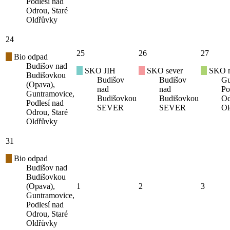
Podlesí nad
Odrou, Staré
Oldřůvky
24
25
26
27
Bio odpad
Budišov nad
SKO JIH
SKO sever
SKO mí
Budišovkou
Budišov
Budišov
Gu
(Opava),
nad
nad
Po
Guntramovice,
Budišovkou
Budišovkou
Od
Podlesí nad
SEVER
SEVER
Ol
Odrou, Staré
Oldřůvky
31
Bio odpad
Budišov nad
Budišovkou
(Opava),
1
2
3
Guntramovice,
Podlesí nad
Odrou, Staré
Oldřůvky