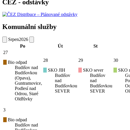
ČEZ - odstávky
Komunální služby
Srpen
2026
Po
Út
St
27
28
29
30
Bio odpad
Budišov nad
SKO JIH
SKO sever
SKO mí
Budišovkou
Budišov
Budišov
Gu
(Opava),
nad
nad
Po
Guntramovice,
Budišovkou
Budišovkou
Od
Podlesí nad
SEVER
SEVER
Ol
Odrou, Staré
Oldřůvky
3
Bio odpad
Budišov nad