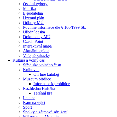
Osadní výbory
Matrika
E-podatelna
Územní plán
Odbory MÚ
Povinné informace dle § 106⁄1999 Sb.
Úřední deska
Dokumenty MÚ
Czech Point
Interaktivní mapa
Aktuální teplota
Veřejné zakázky
Kultura a volný čas
Středisko volného času
Knihovna
On-line katalog
Muzeum břidlice
Informace k prohlídce
Rozhledna Halaška
Terénní hra
Letnice
Kam na výlet
Sport
Spolky a zájmová sdružení
Mikroregion Moravice