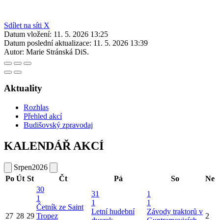
Sdílet na síti X
Datum vložení:
11. 5. 2026 13:25
Datum poslední aktualizace:
11. 5. 2026 13:39
Autor:
Marie Stránská DiS.
Aktuality
Rozhlas
Přehled akcí
Budišovský zpravodaj
KALENDÁŘ AKCÍ
Srpen
2026
Po
Út
St
Čt
Pá
So
Ne
30
31
1
1
1
1
Četník ze Saint
Letní hudební
Závody traktorů v
27
28
29
Tropez
2