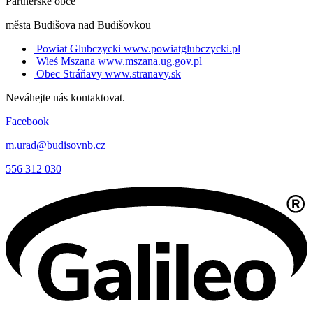
Partnerské obce
města Budišova nad Budišovkou
Powiat Glubczycki
www.powiatglubczycki.pl
Wieś Mszana
www.mszana.ug.gov.pl
Obec Stráňavy
www.stranavy.sk
Neváhejte nás kontaktovat.
Facebook
m.urad@budisovnb.cz
556 312 030