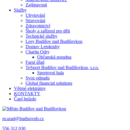
Zajímavosti
Služby
Ubytování
Stravování
Zdravotnictví
Školy a zařízení pro děti
Technické služby
Lesy Budišov nad Budišovkou
Domov Letokruhy
Charita Odry
Občanská poradna
Farní úřad
TeSport Budišov nad Budišovkou, s.r.o.
Sportovní hala
Svoz odpadu
Global financial solutions
Větrné elektrárny
KONTAKTY
Čapí hnízdo
m.urad@budisovnb.cz
556 312 030