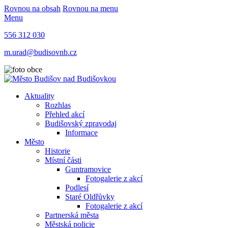
Rovnou na obsah
Rovnou na menu
Menu
556 312 030
m.urad@budisovnb.cz
Aktuality
Rozhlas
Přehled akcí
Budišovský zpravodaj
Informace
Město
Historie
Místní části
Guntramovice
Fotogalerie z akcí
Podlesí
Staré Oldřůvky
Fotogalerie z akcí
Partnerská města
Městská policie