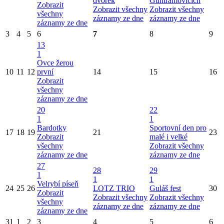
dvorek
Guntramovicích
Zobrazit
Zobrazit všechny
Zobrazit všechny
všechny
záznamy ze dne
záznamy ze dne
záznamy ze dne
3
4
5
6
7
8
9
13
1
Ovce žerou
10
11
12
první
14
15
16
Zobrazit
všechny
záznamy ze dne
20
22
1
1
Bardotky
Sportovní den pro
17
18
19
21
23
Zobrazit
malé i velké
všechny
Zobrazit všechny
záznamy ze dne
záznamy ze dne
27
28
29
1
1
1
Velrybí píseň
24
25
26
LOTZ TRIO
Guláš fest
30
Zobrazit
Zobrazit všechny
Zobrazit všechny
všechny
záznamy ze dne
záznamy ze dne
záznamy ze dne
31
1
2
3
4
5
6