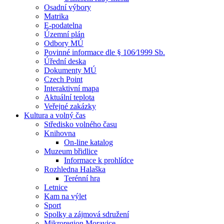
Osadní výbory
Matrika
E-podatelna
Územní plán
Odbory MÚ
Povinné informace dle § 106⁄1999 Sb.
Úřední deska
Dokumenty MÚ
Czech Point
Interaktivní mapa
Aktuální teplota
Veřejné zakázky
Kultura a volný čas
Středisko volného času
Knihovna
On-line katalog
Muzeum břidlice
Informace k prohlídce
Rozhledna Halaška
Terénní hra
Letnice
Kam na výlet
Sport
Spolky a zájmová sdružení
Mikroregion Moravice