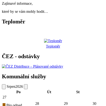
Zajímavé informace,
které by se vám mohly hodit…
Teploměr
Teploměr
ČEZ - odstávky
Komunální služby
Srpen
2026
Po
Út
St
27
28
29
30
Bio odpad