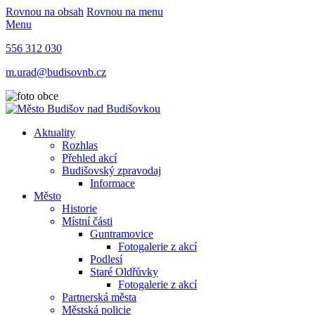
Rovnou na obsah
Rovnou na menu
Menu
556 312 030
m.urad@budisovnb.cz
Aktuality
Rozhlas
Přehled akcí
Budišovský zpravodaj
Informace
Město
Historie
Místní části
Guntramovice
Fotogalerie z akcí
Podlesí
Staré Oldřůvky
Fotogalerie z akcí
Partnerská města
Městská policie