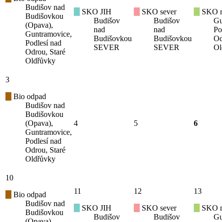
Budišov nad
SKO JIH
SKO sever
SKO mí
Budišovkou
Budišov
Budišov
Gu
(Opava),
nad
nad
Po
Guntramovice,
Budišovkou
Budišovkou
Od
Podlesí nad
SEVER
SEVER
Ol
Odrou, Staré
Oldřůvky
3
Bio odpad
Budišov nad
Budišovkou
(Opava),
4
5
6
Guntramovice,
Podlesí nad
Odrou, Staré
Oldřůvky
10
11
12
13
Bio odpad
Budišov nad
SKO JIH
SKO sever
SKO mí
Budišovkou
Budišov
Budišov
Gu
(Opava),