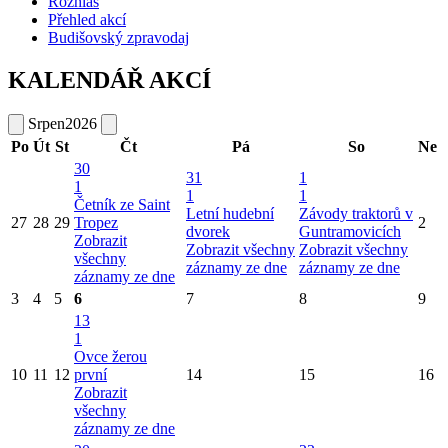
Rozhlas
Přehled akcí
Budišovský zpravodaj
KALENDÁŘ AKCÍ
Srpen
2026
Po
Út
St
Čt
Pá
So
Ne
30
31
1
1
1
1
Četník ze Saint
Letní hudební
Závody traktorů v
27
28
29
Tropez
2
dvorek
Guntramovicích
Zobrazit
Zobrazit všechny
Zobrazit všechny
všechny
záznamy ze dne
záznamy ze dne
záznamy ze dne
3
4
5
6
7
8
9
13
1
Ovce žerou
10
11
12
první
14
15
16
Zobrazit
všechny
záznamy ze dne