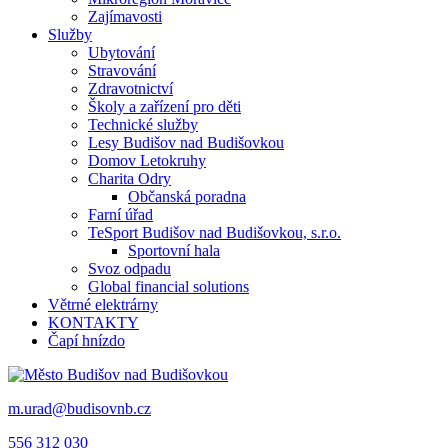
Zajímavosti
Služby
Ubytování
Stravování
Zdravotnictví
Školy a zařízení pro děti
Technické služby
Lesy Budišov nad Budišovkou
Domov Letokruhy
Charita Odry
Občanská poradna
Farní úřad
TeSport Budišov nad Budišovkou, s.r.o.
Sportovní hala
Svoz odpadu
Global financial solutions
Větrné elektrárny
KONTAKTY
Čapí hnízdo
m.urad@budisovnb.cz
556 312 030