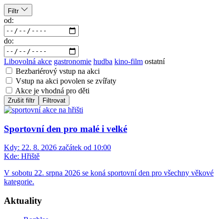
Filtr
od:
do:
Libovolná akce
gastronomie
hudba
kino-film
ostatní
Bezbariérový vstup na akci
Vstup na akci povolen se zvířaty
Akce je vhodná pro děti
Zrušit filtr
Filtrovat
Sportovní den pro malé i velké
Kdy:
22. 8. 2026 začátek od 10:00
Kde:
Hřiště
V sobotu 22. srpna 2026 se koná sportovní den pro všechny věkové
kategorie.
Aktuality