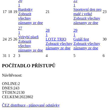
20
22
1
1
Bardotky
Sportovní den pro
17
18
19
21
23
Zobrazit
malé i velké
všechny
Zobrazit všechny
záznamy ze dne
záznamy ze dne
27
28
29
1
1
1
Velrybí píseň
24
25
26
LOTZ TRIO
Guláš fest
30
Zobrazit
Zobrazit všechny
Zobrazit všechny
všechny
záznamy ze dne
záznamy ze dne
záznamy ze dne
31
1
2
3
4
5
6
POČÍTADLO PŘÍSTUPŮ
Návštěvnost:
ONLINE:
2
DNES:
243
TÝDEN:
2130
CELKEM:
2022802
ČEZ distribuce - plánované odstávky