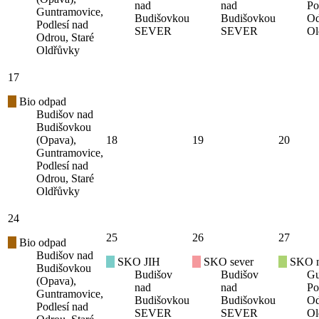
nad
nad
Po
Guntramovice,
Budišovkou
Budišovkou
Od
Podlesí nad
SEVER
SEVER
Ol
Odrou, Staré
Oldřůvky
17
Bio odpad
Budišov nad
Budišovkou
(Opava),
18
19
20
Guntramovice,
Podlesí nad
Odrou, Staré
Oldřůvky
24
25
26
27
Bio odpad
Budišov nad
SKO JIH
SKO sever
SKO mí
Budišovkou
Budišov
Budišov
Gu
(Opava),
nad
nad
Po
Guntramovice,
Budišovkou
Budišovkou
Od
Podlesí nad
SEVER
SEVER
Ol