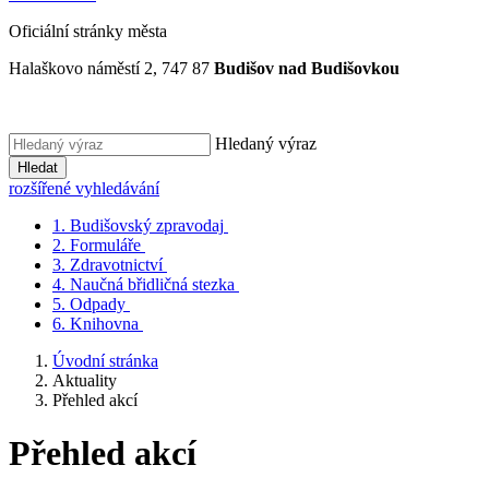
Oficiální stránky města
Halaškovo náměstí 2, 747 87
Budišov nad Budišovkou
Hledaný výraz
Hledat
rozšířené vyhledávání
1.
Budišovský zpravodaj
2.
Formuláře
3.
Zdravotnictví
4.
Naučná břidličná stezka
5.
Odpady
6.
Knihovna
Úvodní stránka
Aktuality
Přehled akcí
Přehled akcí