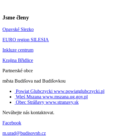
Jsme členy
Opavské Slezko
EURO region SILESIA
Inkluze centrum
Krajina Břidlice
Partnerské obce
města Budišova nad Budišovkou
Powiat Glubczycki
www.powiatglubczycki.pl
Wieś Mszana
www.mszana.ug.gov.pl
Obec Stráňavy
www.stranavy.sk
Neváhejte nás kontaktovat.
Facebook
m.urad@budisovnb.cz