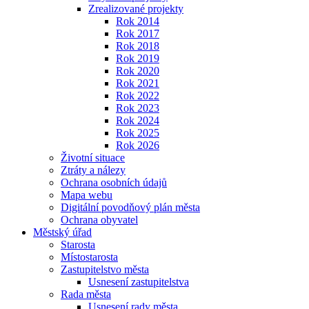
Zrealizované projekty
Rok 2014
Rok 2017
Rok 2018
Rok 2019
Rok 2020
Rok 2021
Rok 2022
Rok 2023
Rok 2024
Rok 2025
Rok 2026
Životní situace
Ztráty a nálezy
Ochrana osobních údajů
Mapa webu
Digitální povodňový plán města
Ochrana obyvatel
Městský úřad
Starosta
Místostarosta
Zastupitelstvo města
Usnesení zastupitelstva
Rada města
Usnesení rady města