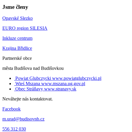
Jsme členy
Opavské Slezko
EURO region SILESIA
Inkluze centrum
Krajina Břidlice
Partnerské obce
města Budišova nad Budišovkou
Powiat Glubczycki
www.powiatglubczycki.pl
Wieś Mszana
www.mszana.ug.gov.pl
Obec Stráňavy
www.stranavy.sk
Neváhejte nás kontaktovat.
Facebook
m.urad@budisovnb.cz
556 312 030