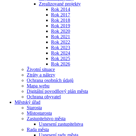
Zrealizované projekty
Rok 2014
Rok 2017
Rok 2018
Rok 2019
Rok 2020
Rok 2021
Rok 2022
Rok 2023
Rok 2024
Rok 2025
Rok 2026
Životní situace
Ztráty a nálezy
Ochrana osobních údajů
Mapa webu
Digitální povodňový plán města
Ochrana obyvatel
Městský úřad
Starosta
Místostarosta
Zastupitelstvo města
Usnesení zastupitelstva
Rada města
Usnesení rady města