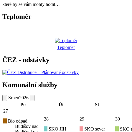
které by se vám mohly hodit…
Teploměr
Teploměr
ČEZ - odstávky
Komunální služby
Srpen
2026
Po
Út
St
27
28
29
30
Bio odpad
Budišov nad
SKO JIH
SKO sever
SKO mí
Budišovkou