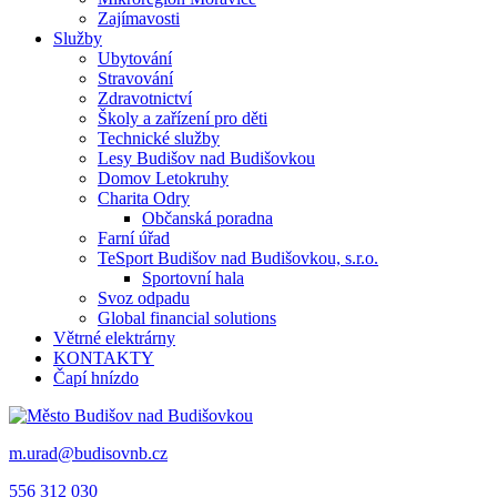
Zajímavosti
Služby
Ubytování
Stravování
Zdravotnictví
Školy a zařízení pro děti
Technické služby
Lesy Budišov nad Budišovkou
Domov Letokruhy
Charita Odry
Občanská poradna
Farní úřad
TeSport Budišov nad Budišovkou, s.r.o.
Sportovní hala
Svoz odpadu
Global financial solutions
Větrné elektrárny
KONTAKTY
Čapí hnízdo
m.urad@budisovnb.cz
556 312 030