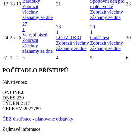
Bardotky
Sportovní den pro
17
18
19
21
23
Zobrazit
malé i velké
všechny
Zobrazit všechny
záznamy ze dne
záznamy ze dne
27
28
29
1
1
1
Velrybí píseň
24
25
26
LOTZ TRIO
Guláš fest
30
Zobrazit
Zobrazit všechny
Zobrazit všechny
všechny
záznamy ze dne
záznamy ze dne
záznamy ze dne
31
1
2
3
4
5
6
POČÍTADLO PŘÍSTUPŮ
Návštěvnost:
ONLINE:
0
DNES:
230
TÝDEN:
2117
CELKEM:
2022789
ČEZ distribuce - plánované odstávky
Zajímavé informace,