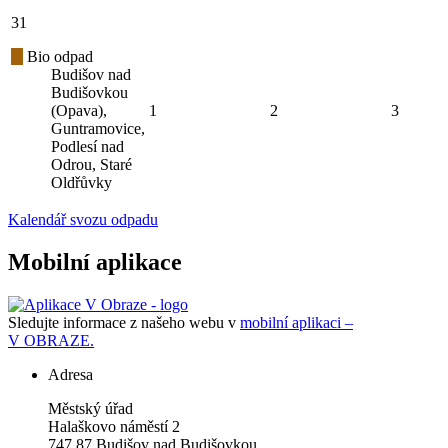
31
Bio odpad
Budišov nad
Budišovkou
(Opava),
1
2
3
Guntramovice,
Podlesí nad
Odrou, Staré
Oldřůvky
Kalendář svozu odpadu
Mobilní aplikace
Sledujte informace z našeho webu v
mobilní aplikaci –
V OBRAZE.
Adresa
Městský úřad
Halaškovo náměstí 2
747 87 Budišov nad Budišovkou