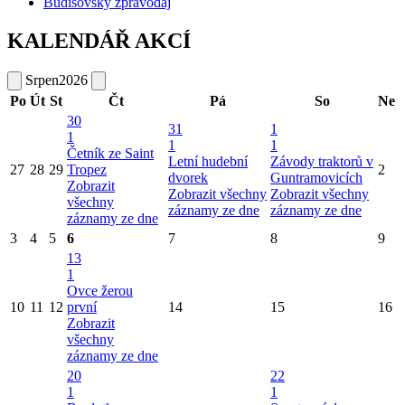
Budišovský zpravodaj
KALENDÁŘ AKCÍ
Srpen
2026
Po
Út
St
Čt
Pá
So
Ne
30
31
1
1
1
1
Četník ze Saint
Letní hudební
Závody traktorů v
27
28
29
Tropez
2
dvorek
Guntramovicích
Zobrazit
Zobrazit všechny
Zobrazit všechny
všechny
záznamy ze dne
záznamy ze dne
záznamy ze dne
3
4
5
6
7
8
9
13
1
Ovce žerou
10
11
12
první
14
15
16
Zobrazit
všechny
záznamy ze dne
20
22
1
1