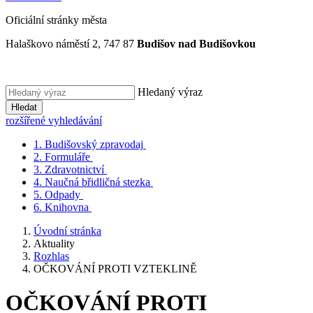
Oficiální stránky města
Halaškovo náměstí 2, 747 87
Budišov nad Budišovkou
Hledaný výraz
Hledat
rozšířené vyhledávání
1.
Budišovský zpravodaj
2.
Formuláře
3.
Zdravotnictví
4.
Naučná břidličná stezka
5.
Odpady
6.
Knihovna
Úvodní stránka
Aktuality
Rozhlas
OČKOVÁNÍ PROTI VZTEKLINĚ
OČKOVÁNÍ PROTI