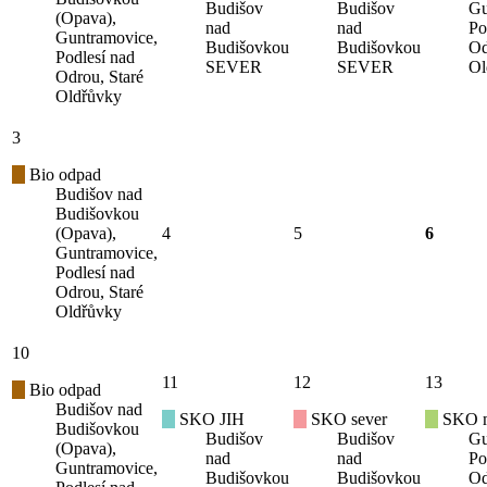
Budišov
Budišov
Gu
(Opava),
nad
nad
Po
Guntramovice,
Budišovkou
Budišovkou
Od
Podlesí nad
SEVER
SEVER
Ol
Odrou, Staré
Oldřůvky
3
Bio odpad
Budišov nad
Budišovkou
(Opava),
4
5
6
Guntramovice,
Podlesí nad
Odrou, Staré
Oldřůvky
10
11
12
13
Bio odpad
Budišov nad
SKO JIH
SKO sever
SKO mí
Budišovkou
Budišov
Budišov
Gu
(Opava),
nad
nad
Po
Guntramovice,
Budišovkou
Budišovkou
Od