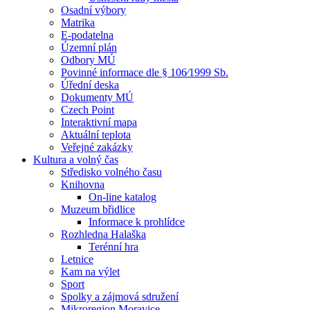
Osadní výbory
Matrika
E-podatelna
Územní plán
Odbory MÚ
Povinné informace dle § 106⁄1999 Sb.
Úřední deska
Dokumenty MÚ
Czech Point
Interaktivní mapa
Aktuální teplota
Veřejné zakázky
Kultura a volný čas
Středisko volného času
Knihovna
On-line katalog
Muzeum břidlice
Informace k prohlídce
Rozhledna Halaška
Terénní hra
Letnice
Kam na výlet
Sport
Spolky a zájmová sdružení
Mikroregion Moravice