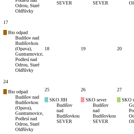
Podlesí nad
SEVER
SEVER
Ol
Odrou, Staré
Oldřůvky
17
Bio odpad
Budišov nad
Budišovkou
(Opava),
18
19
20
Guntramovice,
Podlesí nad
Odrou, Staré
Oldřůvky
24
25
26
27
Bio odpad
Budišov nad
SKO JIH
SKO sever
SKO mí
Budišovkou
Budišov
Budišov
Gu
(Opava),
nad
nad
Po
Guntramovice,
Budišovkou
Budišovkou
Od
Podlesí nad
SEVER
SEVER
Ol
Odrou, Staré
Oldřůvky