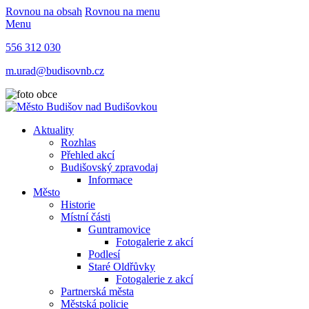
Rovnou na obsah
Rovnou na menu
Menu
556 312 030
m.urad@budisovnb.cz
Aktuality
Rozhlas
Přehled akcí
Budišovský zpravodaj
Informace
Město
Historie
Místní části
Guntramovice
Fotogalerie z akcí
Podlesí
Staré Oldřůvky
Fotogalerie z akcí
Partnerská města
Městská policie