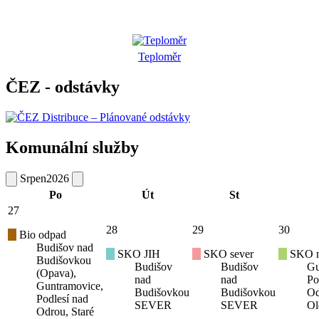
Teploměr
ČEZ - odstávky
Komunální služby
Srpen
2026
Po
Út
St
27
28
29
30
Bio odpad
Budišov nad
SKO JIH
SKO sever
SKO mí
Budišovkou
Budišov
Budišov
Gu
(Opava),
nad
nad
Po
Guntramovice,
Budišovkou
Budišovkou
Od
Podlesí nad
SEVER
SEVER
Ol
Odrou, Staré