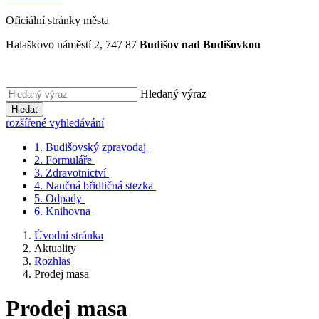
Oficiální stránky města
Halaškovo náměstí 2, 747 87
Budišov nad Budišovkou
Hledaný výraz
Hledat
rozšířené vyhledávání
1.
Budišovský zpravodaj
2.
Formuláře
3.
Zdravotnictví
4.
Naučná břidličná stezka
5.
Odpady
6.
Knihovna
Úvodní stránka
Aktuality
Rozhlas
Prodej masa
Prodej masa