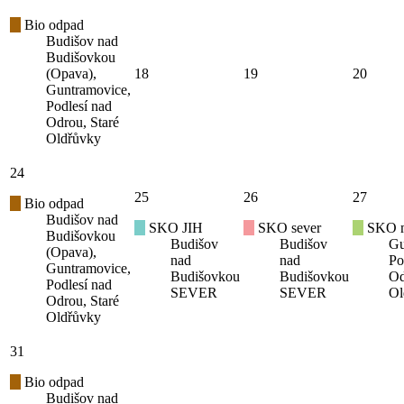
Bio odpad
Budišov nad
Budišovkou
(Opava),
18
19
20
Guntramovice,
Podlesí nad
Odrou, Staré
Oldřůvky
24
25
26
27
Bio odpad
Budišov nad
SKO JIH
SKO sever
SKO mí
Budišovkou
Budišov
Budišov
Gu
(Opava),
nad
nad
Po
Guntramovice,
Budišovkou
Budišovkou
Od
Podlesí nad
SEVER
SEVER
Ol
Odrou, Staré
Oldřůvky
31
Bio odpad
Budišov nad