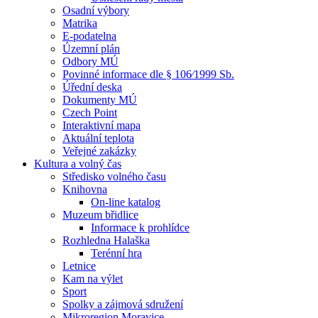
Osadní výbory
Matrika
E-podatelna
Územní plán
Odbory MÚ
Povinné informace dle § 106⁄1999 Sb.
Úřední deska
Dokumenty MÚ
Czech Point
Interaktivní mapa
Aktuální teplota
Veřejné zakázky
Kultura a volný čas
Středisko volného času
Knihovna
On-line katalog
Muzeum břidlice
Informace k prohlídce
Rozhledna Halaška
Terénní hra
Letnice
Kam na výlet
Sport
Spolky a zájmová sdružení
Mikroregion Moravice