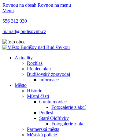
Rovnou na obsah
Rovnou na menu
Menu
556 312 030
m.urad@budisovnb.cz
Aktuality
Rozhlas
Přehled akcí
Budišovský zpravodaj
Informace
Město
Historie
Místní části
Guntramovice
Fotogalerie z akcí
Podlesí
Staré Oldřůvky
Fotogalerie z akcí
Partnerská města
Městská policie