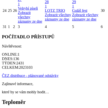
28
29
1
1
1
Velrybí píseň
24
25
26
LOTZ TRIO
Guláš fest
30
Zobrazit
Zobrazit všechny
Zobrazit všechny
všechny
záznamy ze dne
záznamy ze dne
záznamy ze dne
31
1
2
3
4
5
6
POČÍTADLO PŘÍSTUPŮ
Návštěvnost:
ONLINE:
1
DNES:
136
TÝDEN:
2431
CELKEM:
2023103
ČEZ distribuce - plánované odstávky
Zajímavé informace,
které by se vám mohly hodit…
Teploměr