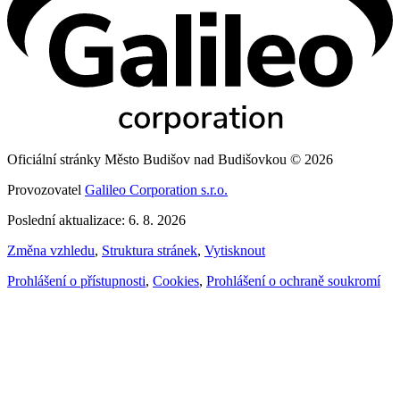
Oficiální stránky Město Budišov nad Budišovkou © 2026
Provozovatel
Galileo Corporation s.r.o.
Poslední aktualizace: 6. 8. 2026
Změna vzhledu
,
Struktura stránek
,
Vytisknout
Prohlášení o přístupnosti
,
Cookies
,
Prohlášení o ochraně soukromí