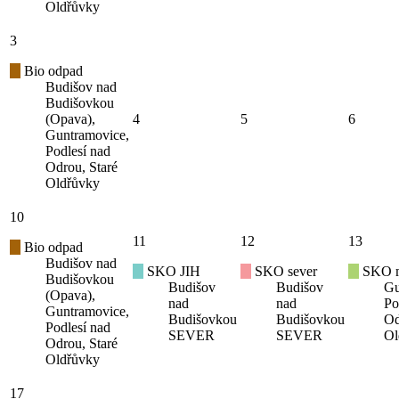
Oldřůvky
3
Bio odpad
Budišov nad
Budišovkou
(Opava),
4
5
6
Guntramovice,
Podlesí nad
Odrou, Staré
Oldřůvky
10
11
12
13
Bio odpad
Budišov nad
SKO JIH
SKO sever
SKO mí
Budišovkou
Budišov
Budišov
Gu
(Opava),
nad
nad
Po
Guntramovice,
Budišovkou
Budišovkou
Od
Podlesí nad
SEVER
SEVER
Ol
Odrou, Staré
Oldřůvky
17