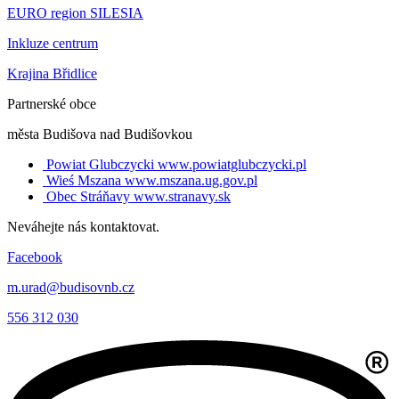
EURO region SILESIA
Inkluze centrum
Krajina Břidlice
Partnerské obce
města Budišova nad Budišovkou
Powiat Glubczycki
www.powiatglubczycki.pl
Wieś Mszana
www.mszana.ug.gov.pl
Obec Stráňavy
www.stranavy.sk
Neváhejte nás kontaktovat.
Facebook
m.urad@budisovnb.cz
556 312 030