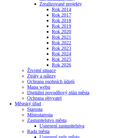
Zrealizované projekty
Rok 2014
Rok 2017
Rok 2018
Rok 2019
Rok 2020
Rok 2021
Rok 2022
Rok 2023
Rok 2024
Rok 2025
Rok 2026
Životní situace
Ztráty a nálezy
Ochrana osobních údajů
Mapa webu
Digitální povodňový plán města
Ochrana obyvatel
Městský úřad
Starosta
Místostarosta
Zastupitelstvo města
Usnesení zastupitelstva
Rada města
Usnesení rady města