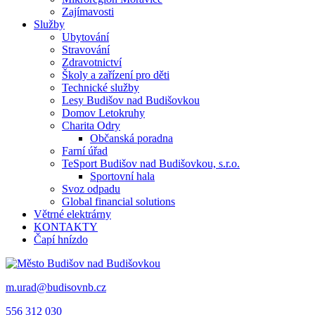
Zajímavosti
Služby
Ubytování
Stravování
Zdravotnictví
Školy a zařízení pro děti
Technické služby
Lesy Budišov nad Budišovkou
Domov Letokruhy
Charita Odry
Občanská poradna
Farní úřad
TeSport Budišov nad Budišovkou, s.r.o.
Sportovní hala
Svoz odpadu
Global financial solutions
Větrné elektrárny
KONTAKTY
Čapí hnízdo
m.urad@budisovnb.cz
556 312 030