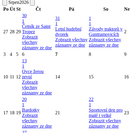
Srpen
2026
Po
Út
St
Čt
Pá
So
Ne
30
31
1
1
1
1
Četník ze Saint
Letní hudební
Závody traktorů v
27
28
29
Tropez
2
dvorek
Guntramovicích
Zobrazit
Zobrazit všechny
Zobrazit všechny
všechny
záznamy ze dne
záznamy ze dne
záznamy ze dne
3
4
5
6
7
8
9
13
1
Ovce žerou
10
11
12
první
14
15
16
Zobrazit
všechny
záznamy ze dne
20
22
1
1
Bardotky
Sportovní den pro
17
18
19
21
23
Zobrazit
malé i velké
všechny
Zobrazit všechny
záznamy ze dne
záznamy ze dne
27