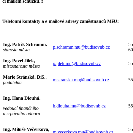
či mailem schůzku.!!
Telefonní kontakty a e-mailové adresy zaměstnanců MěÚ:
Ing. Patrik Schramm,
55
p.schramm.mu@budisovnb.cz
starosta města
60
Ing. Pavel Jílek,
p.jilek.mu@budisovnb.cz
55
místostarosta města
Marie Stránská, DiS.,
m.stranska.mu@budisovnb.cz
55
podatelna
Ing. Hana Dlouhá,
h.dlouha.mu@budisovnb.cz
55
vedoucí finančního
a srpávního odboru
Ing. Miluše Večerková
,
55
m.vecerkova.mu@budisovnb.cz