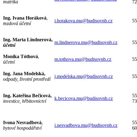
matrika
72
Ing. Ivana Horáková
,
i.horakova.mu@budisovnb.cz
55
mzdová účetní
Ing. Marta Lindnerová,
m.lindnerova.mu@budisovnb.cz
55
účetní
Monika Tóthová
,
m.tothova.mu@budisovnb.cz
55
účetní
Ing. Jana Modelská,
j.modelska.mu@budisovnb.cz
55
odpady, životní prostředí
Ing. Kateřina Bečicová,
55
k.becicova.mu@budisovnb.cz
investice, hřbitovnictví
73
Ivona Nesvadbová
,
55
i.nesvadbova.mu@budisovnb.cz
bytové hospodářství
60