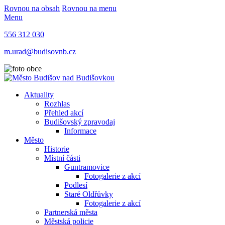
Rovnou na obsah
Rovnou na menu
Menu
556 312 030
m.urad@budisovnb.cz
Aktuality
Rozhlas
Přehled akcí
Budišovský zpravodaj
Informace
Město
Historie
Místní části
Guntramovice
Fotogalerie z akcí
Podlesí
Staré Oldřůvky
Fotogalerie z akcí
Partnerská města
Městská policie