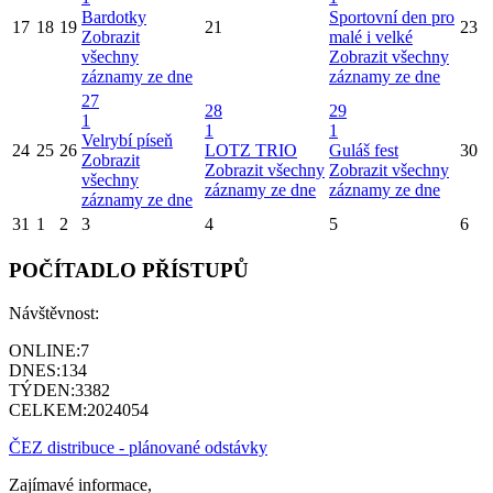
Bardotky
Sportovní den pro
17
18
19
21
23
Zobrazit
malé i velké
všechny
Zobrazit všechny
záznamy ze dne
záznamy ze dne
27
28
29
1
1
1
Velrybí píseň
24
25
26
LOTZ TRIO
Guláš fest
30
Zobrazit
Zobrazit všechny
Zobrazit všechny
všechny
záznamy ze dne
záznamy ze dne
záznamy ze dne
31
1
2
3
4
5
6
POČÍTADLO PŘÍSTUPŮ
Návštěvnost:
ONLINE:
7
DNES:
134
TÝDEN:
3382
CELKEM:
2024054
ČEZ distribuce - plánované odstávky
Zajímavé informace,