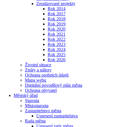
Zrealizované projekty
Rok 2014
Rok 2017
Rok 2018
Rok 2019
Rok 2020
Rok 2021
Rok 2022
Rok 2023
Rok 2024
Rok 2025
Rok 2026
Životní situace
Ztráty a nálezy
Ochrana osobních údajů
Mapa webu
Digitální povodňový plán města
Ochrana obyvatel
Městský úřad
Starosta
Místostarosta
Zastupitelstvo města
Usnesení zastupitelstva
Rada města
Usnesení rady města