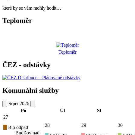
které by se vám mohly hodit…
Teploměr
Teploměr
ČEZ - odstávky
Komunální služby
Srpen
2026
Po
Út
St
27
28
29
30
Bio odpad
Budišov nad