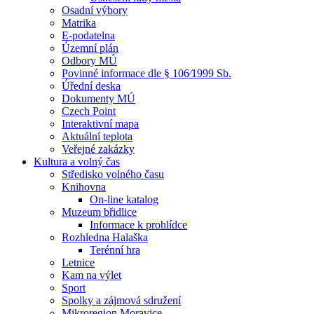
Osadní výbory
Matrika
E-podatelna
Územní plán
Odbory MÚ
Povinné informace dle § 106⁄1999 Sb.
Úřední deska
Dokumenty MÚ
Czech Point
Interaktivní mapa
Aktuální teplota
Veřejné zakázky
Kultura a volný čas
Středisko volného času
Knihovna
On-line katalog
Muzeum břidlice
Informace k prohlídce
Rozhledna Halaška
Terénní hra
Letnice
Kam na výlet
Sport
Spolky a zájmová sdružení
Mikroregion Moravice