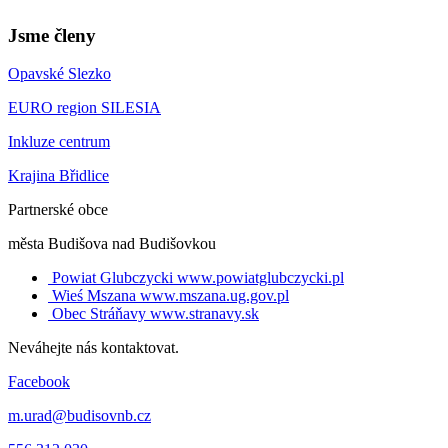
Jsme členy
Opavské Slezko
EURO region SILESIA
Inkluze centrum
Krajina Břidlice
Partnerské obce
města Budišova nad Budišovkou
Powiat Glubczycki
www.powiatglubczycki.pl
Wieś Mszana
www.mszana.ug.gov.pl
Obec Stráňavy
www.stranavy.sk
Neváhejte nás kontaktovat.
Facebook
m.urad@budisovnb.cz