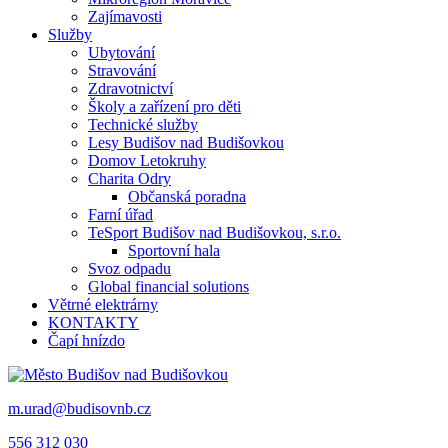
Zajímavosti
Služby
Ubytování
Stravování
Zdravotnictví
Školy a zařízení pro děti
Technické služby
Lesy Budišov nad Budišovkou
Domov Letokruhy
Charita Odry
Občanská poradna
Farní úřad
TeSport Budišov nad Budišovkou, s.r.o.
Sportovní hala
Svoz odpadu
Global financial solutions
Větrné elektrárny
KONTAKTY
Čapí hnízdo
m.urad@budisovnb.cz
556 312 030