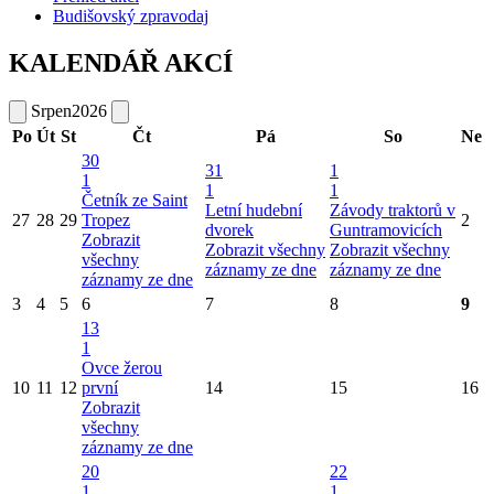
Budišovský zpravodaj
KALENDÁŘ AKCÍ
Srpen
2026
Po
Út
St
Čt
Pá
So
Ne
30
31
1
1
1
1
Četník ze Saint
Letní hudební
Závody traktorů v
27
28
29
Tropez
2
dvorek
Guntramovicích
Zobrazit
Zobrazit všechny
Zobrazit všechny
všechny
záznamy ze dne
záznamy ze dne
záznamy ze dne
3
4
5
6
7
8
9
13
1
Ovce žerou
10
11
12
první
14
15
16
Zobrazit
všechny
záznamy ze dne
20
22
1
1