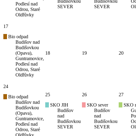
Budišovkou
Budišovkou
Od
Podlesí nad
SEVER
SEVER
Ol
Odrou, Staré
Oldřůvky
17
Bio odpad
Budišov nad
Budišovkou
(Opava),
18
19
20
Guntramovice,
Podlesí nad
Odrou, Staré
Oldřůvky
24
25
26
27
Bio odpad
Budišov nad
SKO JIH
SKO sever
SKO mí
Budišovkou
Budišov
Budišov
Gu
(Opava),
nad
nad
Po
Guntramovice,
Budišovkou
Budišovkou
Od
Podlesí nad
SEVER
SEVER
Ol
Odrou, Staré
Oldřůvky