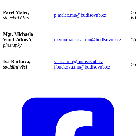
Pavel Malec
,
55
p.malec.mu@budisovnb.cz
stavební úřad
60
Mgr. Michaela
Vondráčková
,
m.vondrackova.mu@budisovnb.cz
55
přestupky
Iva Bučková,
v.hola.mu@budisovnb.cz
55
sociální věci
i.buckova.mu@budisovnb.cz