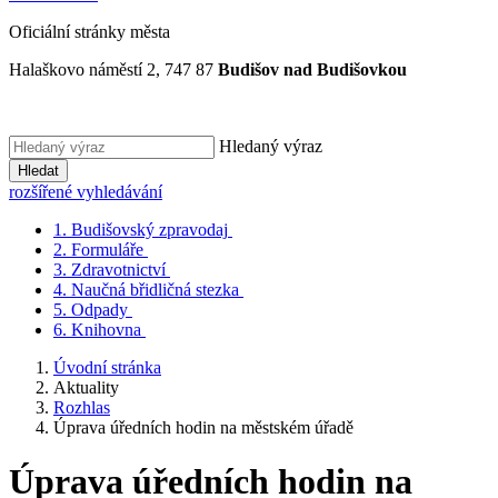
Oficiální stránky města
Halaškovo náměstí 2, 747 87
Budišov nad Budišovkou
Hledaný výraz
Hledat
rozšířené vyhledávání
1.
Budišovský zpravodaj
2.
Formuláře
3.
Zdravotnictví
4.
Naučná břidličná stezka
5.
Odpady
6.
Knihovna
Úvodní stránka
Aktuality
Rozhlas
Úprava úředních hodin na městském úřadě
Úprava úředních hodin na