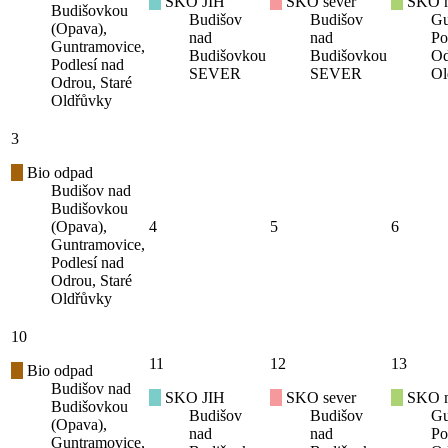
SKO JIH
SKO sever
SKO mí
Budišovkou
Budišov
Budišov
Gu
(Opava),
nad
nad
Po
Guntramovice,
Budišovkou
Budišovkou
Od
Podlesí nad
SEVER
SEVER
Ol
Odrou, Staré
Oldřůvky
3
Bio odpad
Budišov nad
Budišovkou
(Opava),
4
5
6
Guntramovice,
Podlesí nad
Odrou, Staré
Oldřůvky
10
11
12
13
Bio odpad
Budišov nad
SKO JIH
SKO sever
SKO mí
Budišovkou
Budišov
Budišov
Gu
(Opava),
nad
nad
Po
Guntramovice,