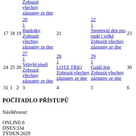
Zobrazit
všechny
záznamy ze dne
20
22
1
1
Bardotky
Sportovní den pro
17
18
19
21
23
Zobrazit
malé i velké
všechny
Zobrazit všechny
záznamy ze dne
záznamy ze dne
27
28
29
1
1
1
Velrybí píseň
24
25
26
LOTZ TRIO
Guláš fest
30
Zobrazit
Zobrazit všechny
Zobrazit všechny
všechny
záznamy ze dne
záznamy ze dne
záznamy ze dne
31
1
2
3
4
5
6
POČÍTADLO PŘÍSTUPŮ
Návštěvnost:
ONLINE:
6
DNES:
334
TÝDEN:
2629