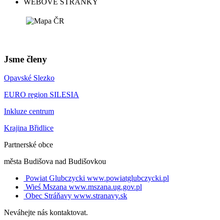
WEBOVÉ STRÁNKY
Jsme členy
Opavské Slezko
EURO region SILESIA
Inkluze centrum
Krajina Břidlice
Partnerské obce
města Budišova nad Budišovkou
Powiat Glubczycki
www.powiatglubczycki.pl
Wieś Mszana
www.mszana.ug.gov.pl
Obec Stráňavy
www.stranavy.sk
Neváhejte nás kontaktovat.