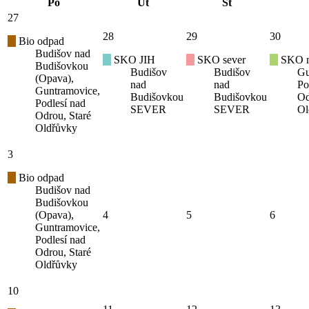
Po
Út
St
27
28
29
30
Bio odpad
Budišov nad
SKO JIH
SKO sever
SKO mí
Budišovkou
Budišov
Budišov
Gu
(Opava),
nad
nad
Po
Guntramovice,
Budišovkou
Budišovkou
Od
Podlesí nad
SEVER
SEVER
Ol
Odrou, Staré
Oldřůvky
3
Bio odpad
Budišov nad
Budišovkou
(Opava),
4
5
6
Guntramovice,
Podlesí nad
Odrou, Staré
Oldřůvky
10