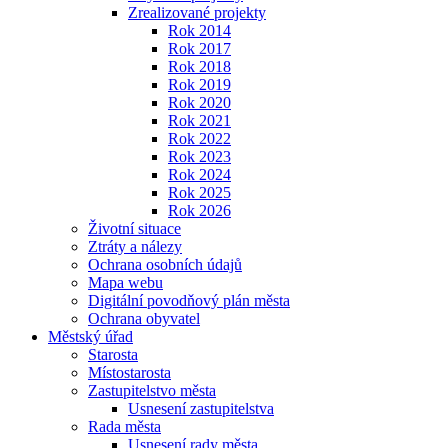
Zrealizované projekty
Rok 2014
Rok 2017
Rok 2018
Rok 2019
Rok 2020
Rok 2021
Rok 2022
Rok 2023
Rok 2024
Rok 2025
Rok 2026
Životní situace
Ztráty a nálezy
Ochrana osobních údajů
Mapa webu
Digitální povodňový plán města
Ochrana obyvatel
Městský úřad
Starosta
Místostarosta
Zastupitelstvo města
Usnesení zastupitelstva
Rada města
Usnesení rady města