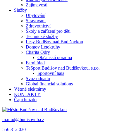
Zajímavosti
Služby
Ubytování
Stravování
Zdravotnictví
Školy a zařízení pro děti
Technické služby
Lesy Budišov nad Budišovkou
Domov Letokruhy
Charita Odry
Občanská poradna
Farní úřad
TeSport Budišov nad Budišovkou, s.r.o.
Sportovní hala
Svoz odpadu
Global financial solutions
Větrné elektrárny
KONTAKTY
Čapí hnízdo
m.urad@budisovnb.cz
556 312 030