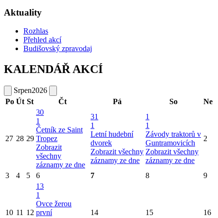
Aktuality
Rozhlas
Přehled akcí
Budišovský zpravodaj
KALENDÁŘ AKCÍ
Srpen
2026
Po
Út
St
Čt
Pá
So
Ne
30
31
1
1
1
1
Četník ze Saint
Letní hudební
Závody traktorů v
27
28
29
Tropez
2
dvorek
Guntramovicích
Zobrazit
Zobrazit všechny
Zobrazit všechny
všechny
záznamy ze dne
záznamy ze dne
záznamy ze dne
3
4
5
6
7
8
9
13
1
Ovce žerou
10
11
12
první
14
15
16