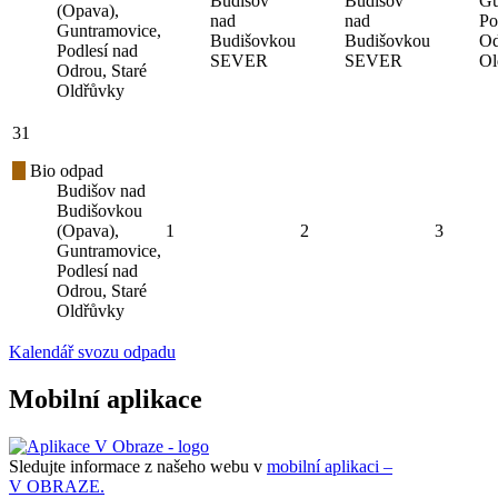
Budišov
Budišov
Gu
(Opava),
nad
nad
Po
Guntramovice,
Budišovkou
Budišovkou
Od
Podlesí nad
SEVER
SEVER
Ol
Odrou, Staré
Oldřůvky
31
Bio odpad
Budišov nad
Budišovkou
(Opava),
1
2
3
Guntramovice,
Podlesí nad
Odrou, Staré
Oldřůvky
Kalendář svozu odpadu
Mobilní aplikace
Sledujte informace z našeho webu v
mobilní aplikaci –
V OBRAZE.