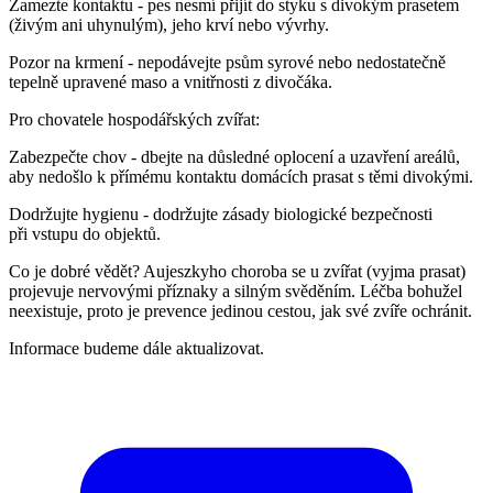
Zamezte kontaktu - pes nesmí přijít do styku s divokým prasetem
(živým ani uhynulým), jeho krví nebo vývrhy.
Pozor na krmení - nepodávejte psům syrové nebo nedostatečně
tepelně upravené maso a vnitřnosti z divočáka.
Pro chovatele hospodářských zvířat:
Zabezpečte chov - dbejte na důsledné oplocení a uzavření areálů,
aby nedošlo k přímému kontaktu domácích prasat s těmi divokými.
Dodržujte hygienu - dodržujte zásady biologické bezpečnosti
při vstupu do objektů.
Co je dobré vědět? Aujeszkyho choroba se u zvířat (vyjma prasat)
projevuje nervovými příznaky a silným svěděním. Léčba bohužel
neexistuje, proto je prevence jedinou cestou, jak své zvíře ochránit.
Informace budeme dále aktualizovat.