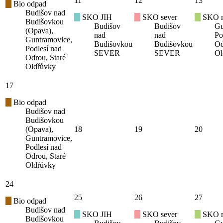
11
12
13
Bio odpad
Budišov nad
SKO JIH
SKO sever
SKO mí
Budišovkou
Budišov
Budišov
Gu
(Opava),
nad
nad
Po
Guntramovice,
Budišovkou
Budišovkou
Od
Podlesí nad
SEVER
SEVER
Ol
Odrou, Staré
Oldřůvky
17
Bio odpad
Budišov nad
Budišovkou
(Opava),
18
19
20
Guntramovice,
Podlesí nad
Odrou, Staré
Oldřůvky
24
25
26
27
Bio odpad
Budišov nad
SKO JIH
SKO sever
SKO mí
Budišovkou