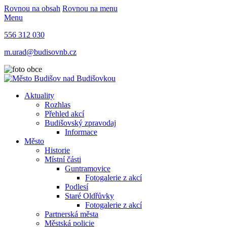
Rovnou na obsah
Rovnou na menu
Menu
556 312 030
m.urad@budisovnb.cz
Aktuality
Rozhlas
Přehled akcí
Budišovský zpravodaj
Informace
Město
Historie
Místní části
Guntramovice
Fotogalerie z akcí
Podlesí
Staré Oldřůvky
Fotogalerie z akcí
Partnerská města
Městská policie