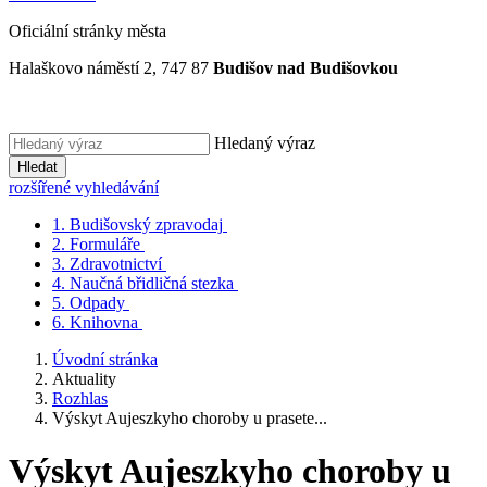
Oficiální stránky města
Halaškovo náměstí 2, 747 87
Budišov nad Budišovkou
Hledaný výraz
Hledat
rozšířené vyhledávání
1.
Budišovský zpravodaj
2.
Formuláře
3.
Zdravotnictví
4.
Naučná břidličná stezka
5.
Odpady
6.
Knihovna
Úvodní stránka
Aktuality
Rozhlas
Výskyt Aujeszkyho choroby u prasete...
Výskyt Aujeszkyho choroby u