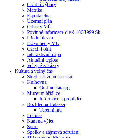
Osadní výbory
Matrika
E-podatelna
Územní plán
Odbory MÚ
Povinné informace dle § 106⁄1999 Sb.
Úřední deska
Dokumenty MÚ
Czech Point
Interaktivní mapa
Aktuální teplota
Veřejné zakázky
Kultura a volný čas
Středisko volného času
Knihovna
On-line katalog
Muzeum břidlice
Informace k prohlídce
Rozhledna Halaška
Terénní hra
Letnice
Kam na výlet
Sport
Spolky a zájmová sdružení
Mikroregion Moravice