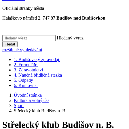
Oficiální stránky města
Halaškovo náměstí 2, 747 87
Budišov nad Budišovkou
Hledaný výraz
Hledat
rozšířené vyhledávání
1.
Budišovský zpravodaj
2.
Formuláře
3.
Zdravotnictví
4.
Naučná břidličná stezka
5.
Odpady
6.
Knihovna
Úvodní stránka
Kultura a volný čas
Sport
Střelecký klub Budišov n. B.
Střelecký klub Budišov n. B.