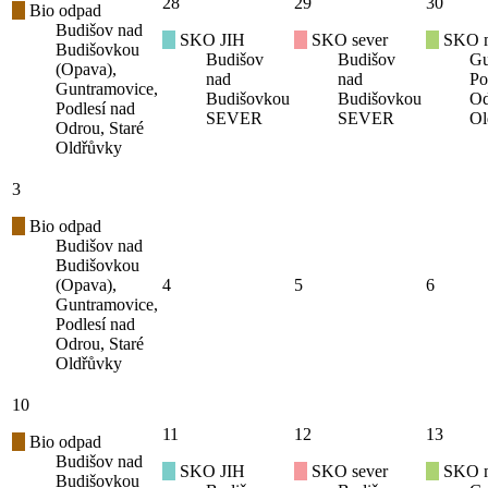
28
29
30
Bio odpad
Budišov nad
SKO JIH
SKO sever
SKO mí
Budišovkou
Budišov
Budišov
Gu
(Opava),
nad
nad
Po
Guntramovice,
Budišovkou
Budišovkou
Od
Podlesí nad
SEVER
SEVER
Ol
Odrou, Staré
Oldřůvky
3
Bio odpad
Budišov nad
Budišovkou
(Opava),
4
5
6
Guntramovice,
Podlesí nad
Odrou, Staré
Oldřůvky
10
11
12
13
Bio odpad
Budišov nad
SKO JIH
SKO sever
SKO mí
Budišovkou