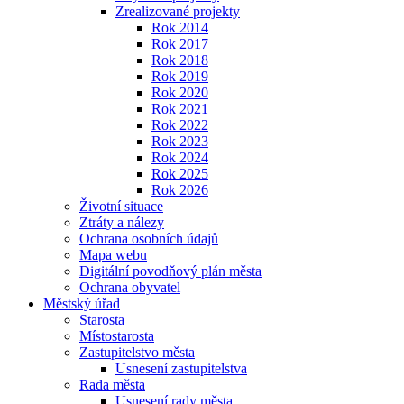
Zrealizované projekty
Rok 2014
Rok 2017
Rok 2018
Rok 2019
Rok 2020
Rok 2021
Rok 2022
Rok 2023
Rok 2024
Rok 2025
Rok 2026
Životní situace
Ztráty a nálezy
Ochrana osobních údajů
Mapa webu
Digitální povodňový plán města
Ochrana obyvatel
Městský úřad
Starosta
Místostarosta
Zastupitelstvo města
Usnesení zastupitelstva
Rada města
Usnesení rady města