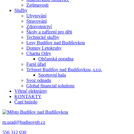
Zajímavosti
Služby
Ubytování
Stravování
Zdravotnictví
Školy a zařízení pro děti
Technické služby
Lesy Budišov nad Budišovkou
Domov Letokruhy
Charita Odry
Občanská poradna
Farní úřad
TeSport Budišov nad Budišovkou, s.r.o.
Sportovní hala
Svoz odpadu
Global financial solutions
Větrné elektrárny
KONTAKTY
Čapí hnízdo
m.urad@budisovnb.cz
556 312 030