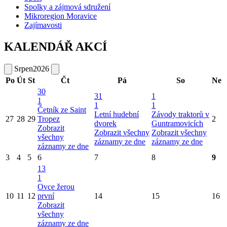
Spolky a zájmová sdružení
Mikroregion Moravice
Zajímavosti
KALENDÁŘ AKCÍ
Srpen
2026
Po
Út
St
Čt
Pá
So
Ne
30
31
1
1
1
1
Četník ze Saint
Letní hudební
Závody traktorů v
27
28
29
Tropez
2
dvorek
Guntramovicích
Zobrazit
Zobrazit všechny
Zobrazit všechny
všechny
záznamy ze dne
záznamy ze dne
záznamy ze dne
3
4
5
6
7
8
9
13
1
Ovce žerou
10
11
12
první
14
15
16
Zobrazit
všechny
záznamy ze dne