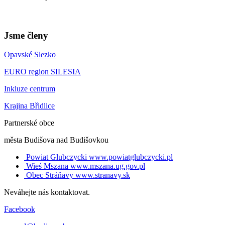
Jsme členy
Opavské Slezko
EURO region SILESIA
Inkluze centrum
Krajina Břidlice
Partnerské obce
města Budišova nad Budišovkou
Powiat Glubczycki
www.powiatglubczycki.pl
Wieś Mszana
www.mszana.ug.gov.pl
Obec Stráňavy
www.stranavy.sk
Neváhejte nás kontaktovat.
Facebook