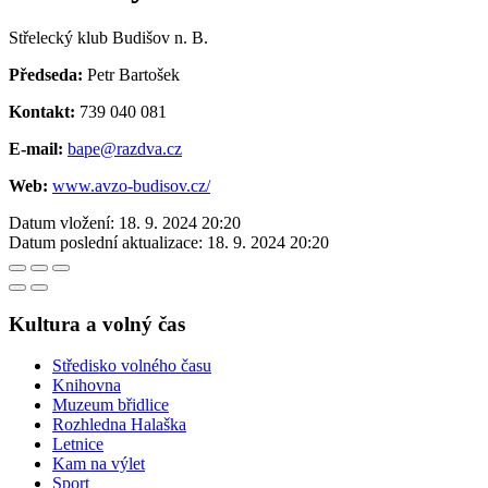
Střelecký klub Budišov n. B.
Předseda:
Petr Bartošek
Kontakt:
739 040 081
E-mail:
bape@razdva.cz
Web:
www.avzo-budisov.cz/
Datum vložení:
18. 9. 2024 20:20
Datum poslední aktualizace:
18. 9. 2024 20:20
Kultura a volný čas
Středisko volného času
Knihovna
Muzeum břidlice
Rozhledna Halaška
Letnice
Kam na výlet
Sport