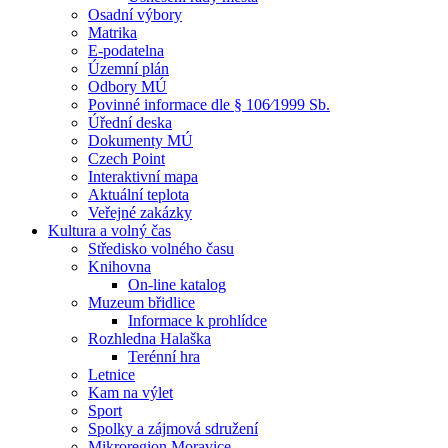
Osadní výbory
Matrika
E-podatelna
Územní plán
Odbory MÚ
Povinné informace dle § 106⁄1999 Sb.
Úřední deska
Dokumenty MÚ
Czech Point
Interaktivní mapa
Aktuální teplota
Veřejné zakázky
Kultura a volný čas
Středisko volného času
Knihovna
On-line katalog
Muzeum břidlice
Informace k prohlídce
Rozhledna Halaška
Terénní hra
Letnice
Kam na výlet
Sport
Spolky a zájmová sdružení
Mikroregion Moravice