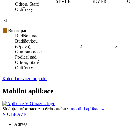
SEVER
SEVER
Ol
Odrou, Staré
Oldřůvky
31
Bio odpad
Budišov nad
Budišovkou
(Opava),
1
2
3
Guntramovice,
Podlesí nad
Odrou, Staré
Oldřůvky
Kalendář svozu odpadu
Mobilní aplikace
Sledujte informace z našeho webu v
mobilní aplikaci –
V OBRAZE.
Adresa