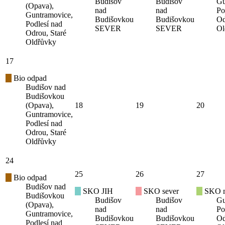
Budišov
Budišov
Gu
(Opava),
nad
nad
Po
Guntramovice,
Budišovkou
Budišovkou
Od
Podlesí nad
SEVER
SEVER
Ol
Odrou, Staré
Oldřůvky
17
Bio odpad
Budišov nad
Budišovkou
(Opava),
18
19
20
Guntramovice,
Podlesí nad
Odrou, Staré
Oldřůvky
24
25
26
27
Bio odpad
Budišov nad
SKO JIH
SKO sever
SKO mí
Budišovkou
Budišov
Budišov
Gu
(Opava),
nad
nad
Po
Guntramovice,
Budišovkou
Budišovkou
Od
Podlesí nad