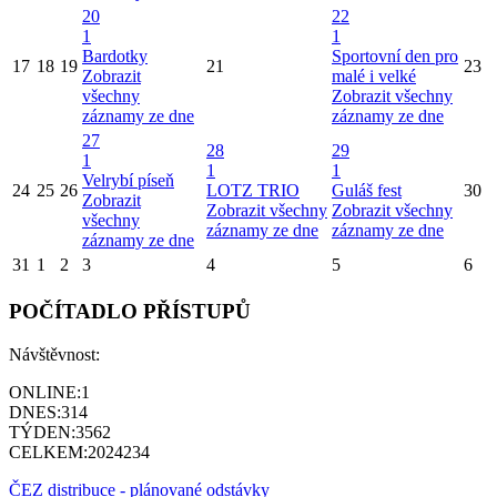
20
22
1
1
Bardotky
Sportovní den pro
17
18
19
21
23
Zobrazit
malé i velké
všechny
Zobrazit všechny
záznamy ze dne
záznamy ze dne
27
28
29
1
1
1
Velrybí píseň
24
25
26
LOTZ TRIO
Guláš fest
30
Zobrazit
Zobrazit všechny
Zobrazit všechny
všechny
záznamy ze dne
záznamy ze dne
záznamy ze dne
31
1
2
3
4
5
6
POČÍTADLO PŘÍSTUPŮ
Návštěvnost:
ONLINE:
1
DNES:
314
TÝDEN:
3562
CELKEM:
2024234
ČEZ distribuce - plánované odstávky