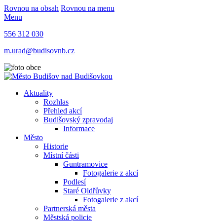
Rovnou na obsah
Rovnou na menu
Menu
556 312 030
m.urad@budisovnb.cz
Aktuality
Rozhlas
Přehled akcí
Budišovský zpravodaj
Informace
Město
Historie
Místní části
Guntramovice
Fotogalerie z akcí
Podlesí
Staré Oldřůvky
Fotogalerie z akcí
Partnerská města
Městská policie