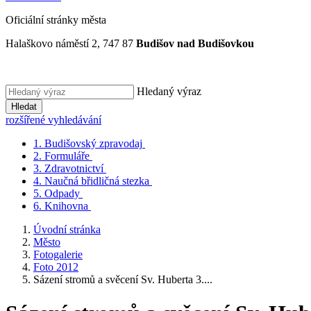
Oficiální stránky města
Halaškovo náměstí 2, 747 87
Budišov nad Budišovkou
Hledaný výraz
Hledat
rozšířené vyhledávání
1.
Budišovský zpravodaj
2.
Formuláře
3.
Zdravotnictví
4.
Naučná břidličná stezka
5.
Odpady
6.
Knihovna
Úvodní stránka
Město
Fotogalerie
Foto 2012
Sázení stromů a svěcení Sv. Huberta 3....