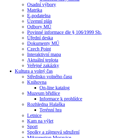
Osadní výbory
Matrika
E-podatelna
Územní plán
Odbory MÚ
Povinné informace dle § 106⁄1999 Sb.
Úřední deska
Dokumenty MÚ
Czech Point
Interaktivní mapa
Aktuální teplota
Veřejné zakázky
Kultura a volný čas
Středisko volného času
Knihovna
On-line katalog
Muzeum břidlice
Informace k prohlídce
Rozhledna Halaška
Terénní hra
Letnice
Kam na výlet
Sport
Spolky a zájmová sdružení
Mikroregion Moravice