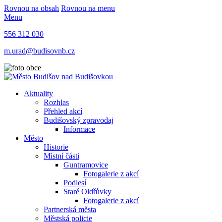
Rovnou na obsah
Rovnou na menu
Menu
556 312 030
m.urad@budisovnb.cz
Aktuality
Rozhlas
Přehled akcí
Budišovský zpravodaj
Informace
Město
Historie
Místní části
Guntramovice
Fotogalerie z akcí
Podlesí
Staré Oldřůvky
Fotogalerie z akcí
Partnerská města
Městská policie