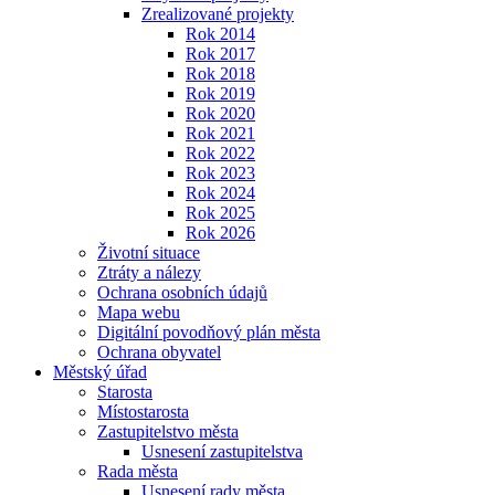
Zrealizované projekty
Rok 2014
Rok 2017
Rok 2018
Rok 2019
Rok 2020
Rok 2021
Rok 2022
Rok 2023
Rok 2024
Rok 2025
Rok 2026
Životní situace
Ztráty a nálezy
Ochrana osobních údajů
Mapa webu
Digitální povodňový plán města
Ochrana obyvatel
Městský úřad
Starosta
Místostarosta
Zastupitelstvo města
Usnesení zastupitelstva
Rada města
Usnesení rady města