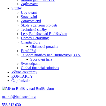
Zajímavosti
Služby
Ubytování
Stravování
Zdravotnictví
Školy a zařízení pro děti
Technické služby
Lesy Budišov nad Budišovkou
Domov Letokruhy
Charita Odry
Občanská poradna
Farní úřad
TeSport Budišov nad Budišovkou, s.r.o.
Sportovní hala
Svoz odpadu
Global financial solutions
Větrné elektrárny
KONTAKTY
Čapí hnízdo
m.urad@budisovnb.cz
556 312 030