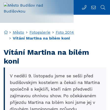
Rovnou na obsah
Menu
556 312 030
m.urad@
Úvodní stránka
Město
Fotogalerie
Foto 2014
Vítání Martina na bílém koni
Vítání Martina na bílém
koni
V neděli 9. listopadu jsme se sešli před
budišovským kostelem a čekali na Martina
společně s kejklíři, kteří nám předvedli
zajímavou ohnivou show. Po očekávaném
příjezdu Martina na bílém koni jsme jej v
dlouhém lampionovém průvodu