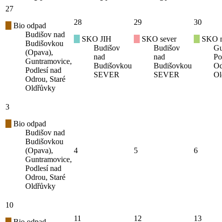
27
28
29
30
Bio odpad
Budišov nad
SKO JIH
SKO sever
SKO mí
Budišovkou
Budišov
Budišov
Gu
(Opava),
nad
nad
Po
Guntramovice,
Budišovkou
Budišovkou
Od
Podlesí nad
SEVER
SEVER
Ol
Odrou, Staré
Oldřůvky
3
Bio odpad
Budišov nad
Budišovkou
(Opava),
4
5
6
Guntramovice,
Podlesí nad
Odrou, Staré
Oldřůvky
10
11
12
13
Bio odpad