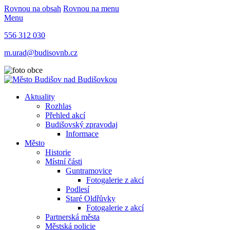
Rovnou na obsah
Rovnou na menu
Menu
556 312 030
m.urad@budisovnb.cz
Aktuality
Rozhlas
Přehled akcí
Budišovský zpravodaj
Informace
Město
Historie
Místní části
Guntramovice
Fotogalerie z akcí
Podlesí
Staré Oldřůvky
Fotogalerie z akcí
Partnerská města
Městská policie