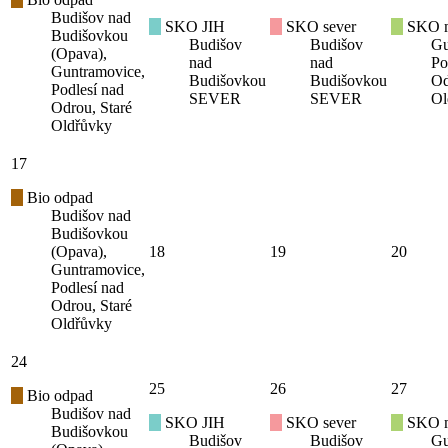
Budišov nad
SKO JIH
SKO sever
SKO mí
Budišovkou
Budišov
Budišov
Gu
(Opava),
nad
nad
Po
Guntramovice,
Budišovkou
Budišovkou
Od
Podlesí nad
SEVER
SEVER
Ol
Odrou, Staré
Oldřůvky
17
Bio odpad
Budišov nad
Budišovkou
(Opava),
18
19
20
Guntramovice,
Podlesí nad
Odrou, Staré
Oldřůvky
24
25
26
27
Bio odpad
Budišov nad
SKO JIH
SKO sever
SKO mí
Budišovkou
Budišov
Budišov
Gu