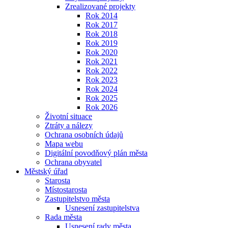
Zrealizované projekty
Rok 2014
Rok 2017
Rok 2018
Rok 2019
Rok 2020
Rok 2021
Rok 2022
Rok 2023
Rok 2024
Rok 2025
Rok 2026
Životní situace
Ztráty a nálezy
Ochrana osobních údajů
Mapa webu
Digitální povodňový plán města
Ochrana obyvatel
Městský úřad
Starosta
Místostarosta
Zastupitelstvo města
Usnesení zastupitelstva
Rada města
Usnesení rady města