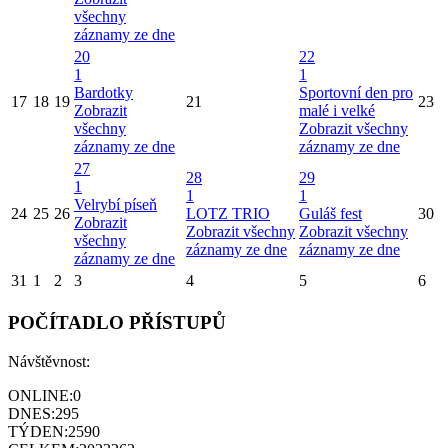
všechny
záznamy ze dne
20
22
1
1
Bardotky
Sportovní den pro
17
18
19
21
23
Zobrazit
malé i velké
všechny
Zobrazit všechny
záznamy ze dne
záznamy ze dne
27
28
29
1
1
1
Velrybí píseň
24
25
26
LOTZ TRIO
Guláš fest
30
Zobrazit
Zobrazit všechny
Zobrazit všechny
všechny
záznamy ze dne
záznamy ze dne
záznamy ze dne
31
1
2
3
4
5
6
POČÍTADLO PŘÍSTUPŮ
Návštěvnost:
ONLINE:
0
DNES:
295
TÝDEN:
2590