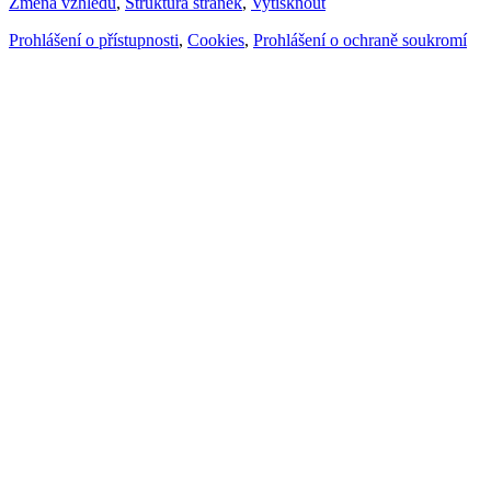
Změna vzhledu
,
Struktura stránek
,
Vytisknout
Prohlášení o přístupnosti
,
Cookies
,
Prohlášení o ochraně soukromí