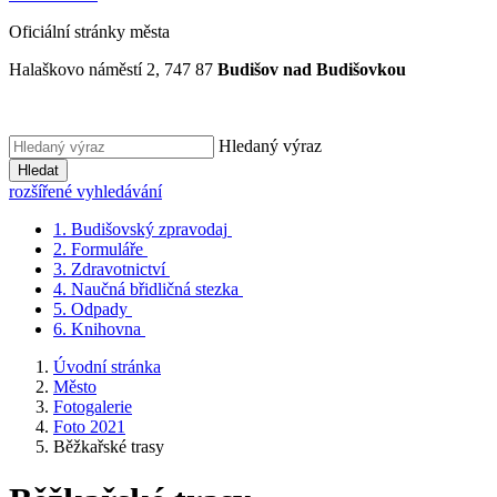
Oficiální stránky města
Halaškovo náměstí 2, 747 87
Budišov nad Budišovkou
Hledaný výraz
Hledat
rozšířené vyhledávání
1.
Budišovský zpravodaj
2.
Formuláře
3.
Zdravotnictví
4.
Naučná břidličná stezka
5.
Odpady
6.
Knihovna
Úvodní stránka
Město
Fotogalerie
Foto 2021
Běžkařské trasy