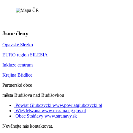
Jsme členy
Opavské Slezko
EURO region SILESIA
Inkluze centrum
Krajina Břidlice
Partnerské obce
města Budišova nad Budišovkou
Powiat Glubczycki
www.powiatglubczycki.pl
Wieś Mszana
www.mszana.ug.gov.pl
Obec Stráňavy
www.stranavy.sk
Neváhejte nás kontaktovat.