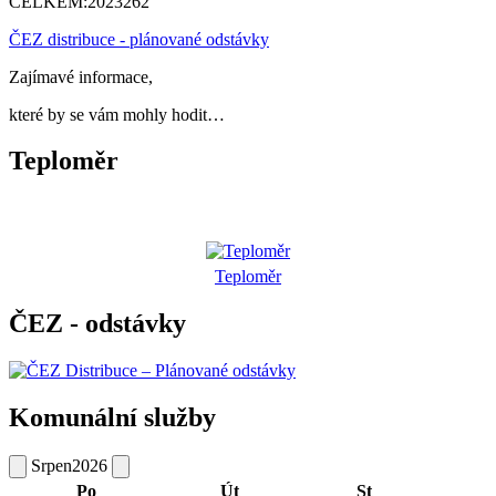
CELKEM:
2023262
ČEZ distribuce - plánované odstávky
Zajímavé informace,
které by se vám mohly hodit…
Teploměr
Teploměr
ČEZ - odstávky
Komunální služby
Srpen
2026
Po
Út
St