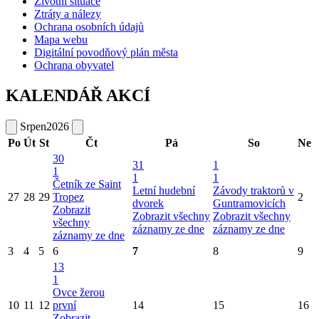
Životní situace
Ztráty a nálezy
Ochrana osobních údajů
Mapa webu
Digitální povodňový plán města
Ochrana obyvatel
KALENDÁŘ AKCÍ
Srpen
2026
Po
Út
St
Čt
Pá
So
Ne
30
31
1
1
1
1
Četník ze Saint
Letní hudební
Závody traktorů v
27
28
29
Tropez
2
dvorek
Guntramovicích
Zobrazit
Zobrazit všechny
Zobrazit všechny
všechny
záznamy ze dne
záznamy ze dne
záznamy ze dne
3
4
5
6
7
8
9
13
1
Ovce žerou
10
11
12
první
14
15
16
Zobrazit