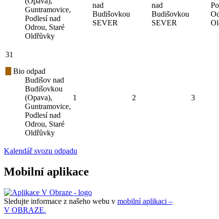
(Opava),
nad
nad
Po
Guntramovice,
Budišovkou
Budišovkou
Od
Podlesí nad
SEVER
SEVER
Ol
Odrou, Staré
Oldřůvky
31
Bio odpad
Budišov nad
Budišovkou
(Opava),
1
2
3
Guntramovice,
Podlesí nad
Odrou, Staré
Oldřůvky
Kalendář svozu odpadu
Mobilní aplikace
Sledujte informace z našeho webu v
mobilní aplikaci –
V OBRAZE.