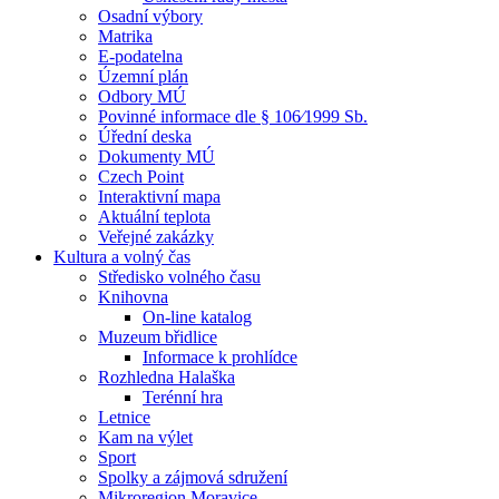
Osadní výbory
Matrika
E-podatelna
Územní plán
Odbory MÚ
Povinné informace dle § 106⁄1999 Sb.
Úřední deska
Dokumenty MÚ
Czech Point
Interaktivní mapa
Aktuální teplota
Veřejné zakázky
Kultura a volný čas
Středisko volného času
Knihovna
On-line katalog
Muzeum břidlice
Informace k prohlídce
Rozhledna Halaška
Terénní hra
Letnice
Kam na výlet
Sport
Spolky a zájmová sdružení
Mikroregion Moravice