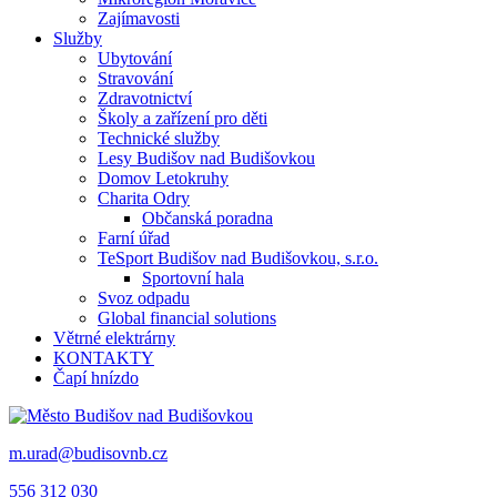
Zajímavosti
Služby
Ubytování
Stravování
Zdravotnictví
Školy a zařízení pro děti
Technické služby
Lesy Budišov nad Budišovkou
Domov Letokruhy
Charita Odry
Občanská poradna
Farní úřad
TeSport Budišov nad Budišovkou, s.r.o.
Sportovní hala
Svoz odpadu
Global financial solutions
Větrné elektrárny
KONTAKTY
Čapí hnízdo
m.urad@budisovnb.cz
556 312 030