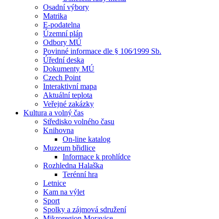
Osadní výbory
Matrika
E-podatelna
Územní plán
Odbory MÚ
Povinné informace dle § 106⁄1999 Sb.
Úřední deska
Dokumenty MÚ
Czech Point
Interaktivní mapa
Aktuální teplota
Veřejné zakázky
Kultura a volný čas
Středisko volného času
Knihovna
On-line katalog
Muzeum břidlice
Informace k prohlídce
Rozhledna Halaška
Terénní hra
Letnice
Kam na výlet
Sport
Spolky a zájmová sdružení
Mikroregion Moravice