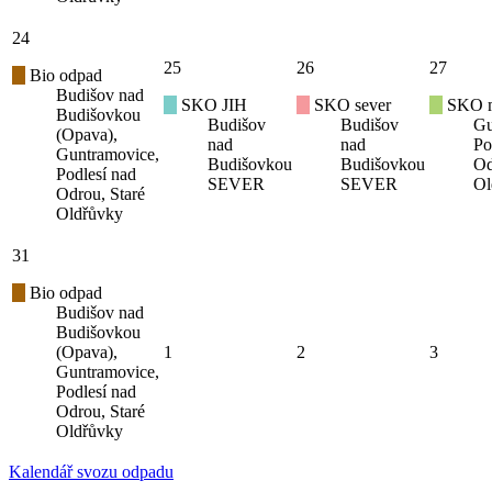
24
25
26
27
Bio odpad
Budišov nad
SKO JIH
SKO sever
SKO mí
Budišovkou
Budišov
Budišov
Gu
(Opava),
nad
nad
Po
Guntramovice,
Budišovkou
Budišovkou
Od
Podlesí nad
SEVER
SEVER
Ol
Odrou, Staré
Oldřůvky
31
Bio odpad
Budišov nad
Budišovkou
(Opava),
1
2
3
Guntramovice,
Podlesí nad
Odrou, Staré
Oldřůvky
Kalendář svozu odpadu