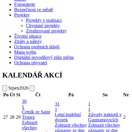
Fotogalerie
Bezpečnost ve městě
Projekty
Projekty v realizaci
Chystané projekty
Zrealizované projekty
Životní situace
Ztráty a nálezy
Ochrana osobních údajů
Mapa webu
Digitální povodňový plán města
Ochrana obyvatel
KALENDÁŘ AKCÍ
Srpen
2026
Po
Út
St
Čt
Pá
So
Ne
30
31
1
1
1
1
Četník ze Saint
Letní hudební
Závody traktorů v
27
28
29
Tropez
2
dvorek
Guntramovicích
Zobrazit
Zobrazit všechny
Zobrazit všechny
všechny
záznamy ze dne
záznamy ze dne