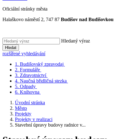
Oficiální stránky města
Halaškovo náměstí 2, 747 87
Budišov nad Budišovkou
Hledaný výraz
Hledat
rozšířené vyhledávání
1.
Budišovský zpravodaj
2.
Formuláře
3.
Zdravotnictví
4.
Naučná břidličná stezka
5.
Odpady
6.
Knihovna
Úvodní stránka
Město
Projekty
Projekty v realizaci
Stavební úpravy budovy radnice v...