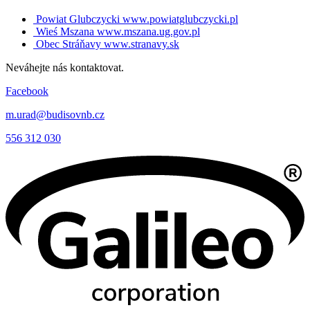
Powiat Glubczycki
www.powiatglubczycki.pl
Wieś Mszana
www.mszana.ug.gov.pl
Obec Stráňavy
www.stranavy.sk
Neváhejte nás kontaktovat.
Facebook
m.urad@budisovnb.cz
556 312 030