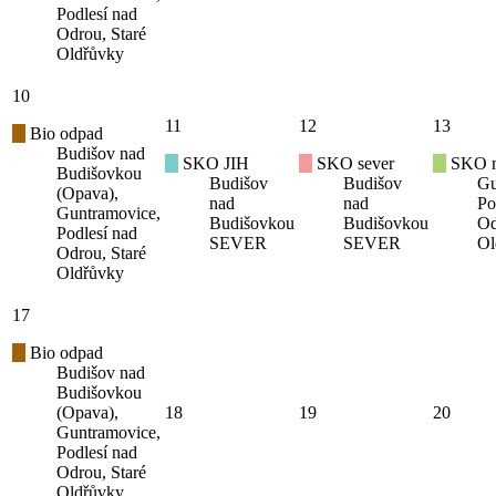
Podlesí nad
Odrou, Staré
Oldřůvky
10
11
12
13
Bio odpad
Budišov nad
SKO JIH
SKO sever
SKO mí
Budišovkou
Budišov
Budišov
Gu
(Opava),
nad
nad
Po
Guntramovice,
Budišovkou
Budišovkou
Od
Podlesí nad
SEVER
SEVER
Ol
Odrou, Staré
Oldřůvky
17
Bio odpad
Budišov nad
Budišovkou
(Opava),
18
19
20
Guntramovice,
Podlesí nad
Odrou, Staré
Oldřůvky