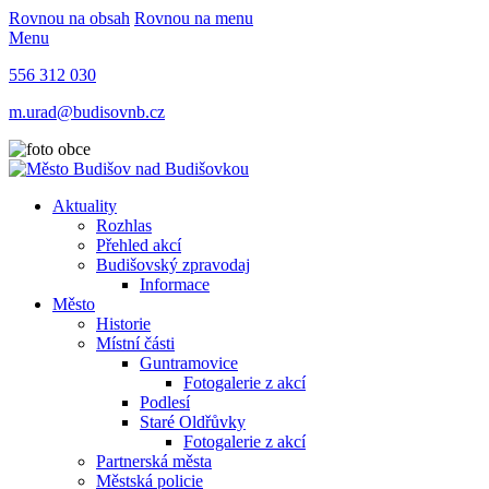
Rovnou na obsah
Rovnou na menu
Menu
556 312 030
m.urad@budisovnb.cz
Aktuality
Rozhlas
Přehled akcí
Budišovský zpravodaj
Informace
Město
Historie
Místní části
Guntramovice
Fotogalerie z akcí
Podlesí
Staré Oldřůvky
Fotogalerie z akcí
Partnerská města
Městská policie