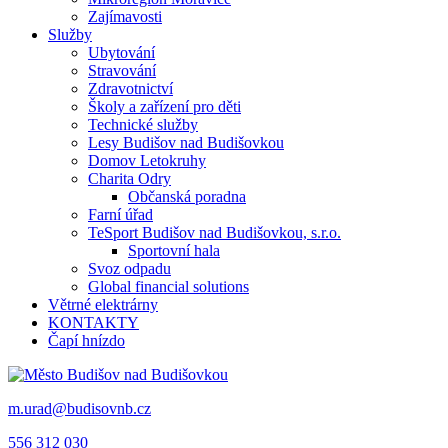
Zajímavosti
Služby
Ubytování
Stravování
Zdravotnictví
Školy a zařízení pro děti
Technické služby
Lesy Budišov nad Budišovkou
Domov Letokruhy
Charita Odry
Občanská poradna
Farní úřad
TeSport Budišov nad Budišovkou, s.r.o.
Sportovní hala
Svoz odpadu
Global financial solutions
Větrné elektrárny
KONTAKTY
Čapí hnízdo
m.urad@budisovnb.cz
556 312 030