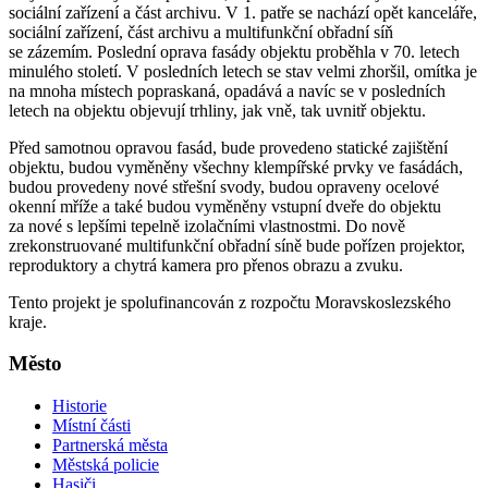
sociální zařízení a část archivu. V 1. patře se nachází opět kanceláře,
sociální zařízení, část archivu a multifunkční obřadní síň
se zázemím. Poslední oprava fasády objektu proběhla v 70. letech
minulého století. V posledních letech se stav velmi zhoršil, omítka je
na mnoha místech popraskaná, opadává a navíc se v posledních
letech na objektu objevují trhliny, jak vně, tak uvnitř objektu.
Před samotnou opravou fasád, bude provedeno statické zajištění
objektu, budou vyměněny všechny klempířské prvky ve fasádách,
budou provedeny nové střešní svody, budou opraveny ocelové
okenní mříže a také budou vyměněny vstupní dveře do objektu
za nové s lepšími tepelně izolačními vlastnostmi. Do nově
zrekonstruované multifunkční obřadní síně bude pořízen projektor,
reproduktory a chytrá kamera pro přenos obrazu a zvuku.
Tento projekt je spolufinancován z rozpočtu Moravskoslezského
kraje.
Město
Historie
Místní části
Partnerská města
Městská policie
Hasiči