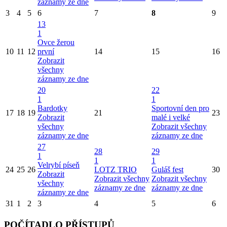
záznamy ze dne
3
4
5
6
7
8
9
13
1
Ovce žerou
10
11
12
první
14
15
16
Zobrazit
všechny
záznamy ze dne
20
22
1
1
Bardotky
Sportovní den pro
17
18
19
21
23
Zobrazit
malé i velké
všechny
Zobrazit všechny
záznamy ze dne
záznamy ze dne
27
28
29
1
1
1
Velrybí píseň
24
25
26
LOTZ TRIO
Guláš fest
30
Zobrazit
Zobrazit všechny
Zobrazit všechny
všechny
záznamy ze dne
záznamy ze dne
záznamy ze dne
31
1
2
3
4
5
6
POČÍTADLO PŘÍSTUPŮ