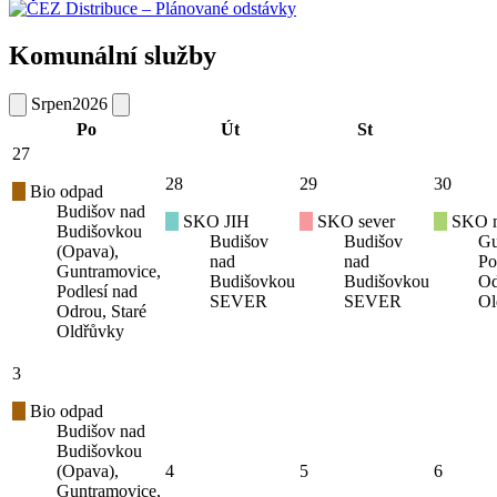
Komunální služby
Srpen
2026
Po
Út
St
27
28
29
30
Bio odpad
Budišov nad
SKO JIH
SKO sever
SKO mí
Budišovkou
Budišov
Budišov
Gu
(Opava),
nad
nad
Po
Guntramovice,
Budišovkou
Budišovkou
Od
Podlesí nad
SEVER
SEVER
Ol
Odrou, Staré
Oldřůvky
3
Bio odpad
Budišov nad
Budišovkou
(Opava),
4
5
6
Guntramovice,