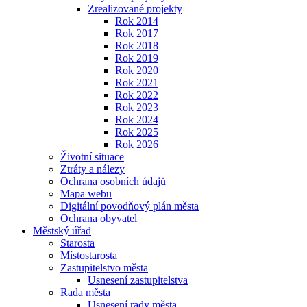
Zrealizované projekty
Rok 2014
Rok 2017
Rok 2018
Rok 2019
Rok 2020
Rok 2021
Rok 2022
Rok 2023
Rok 2024
Rok 2025
Rok 2026
Životní situace
Ztráty a nálezy
Ochrana osobních údajů
Mapa webu
Digitální povodňový plán města
Ochrana obyvatel
Městský úřad
Starosta
Místostarosta
Zastupitelstvo města
Usnesení zastupitelstva
Rada města
Usnesení rady města