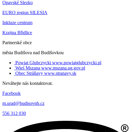
Opavské Slezko
EURO region SILESIA
Inkluze centrum
Krajina Břidlice
Partnerské obce
města Budišova nad Budišovkou
Powiat Glubczycki
www.powiatglubczycki.pl
Wieś Mszana
www.mszana.ug.gov.pl
Obec Stráňavy
www.stranavy.sk
Neváhejte nás kontaktovat.
Facebook
m.urad@budisovnb.cz
556 312 030