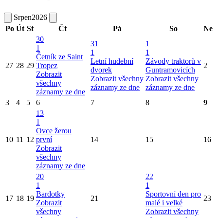
Srpen
2026
Po
Út
St
Čt
Pá
So
Ne
30
31
1
1
1
1
Četník ze Saint
Letní hudební
Závody traktorů v
27
28
29
Tropez
2
dvorek
Guntramovicích
Zobrazit
Zobrazit všechny
Zobrazit všechny
všechny
záznamy ze dne
záznamy ze dne
záznamy ze dne
3
4
5
6
7
8
9
13
1
Ovce žerou
10
11
12
první
14
15
16
Zobrazit
všechny
záznamy ze dne
20
22
1
1
Bardotky
Sportovní den pro
17
18
19
21
23
Zobrazit
malé i velké
všechny
Zobrazit všechny