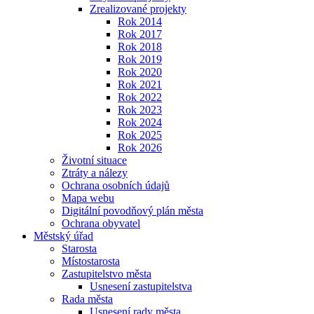
Zrealizované projekty
Rok 2014
Rok 2017
Rok 2018
Rok 2019
Rok 2020
Rok 2021
Rok 2022
Rok 2023
Rok 2024
Rok 2025
Rok 2026
Životní situace
Ztráty a nálezy
Ochrana osobních údajů
Mapa webu
Digitální povodňový plán města
Ochrana obyvatel
Městský úřad
Starosta
Místostarosta
Zastupitelstvo města
Usnesení zastupitelstva
Rada města
Usnesení rady města