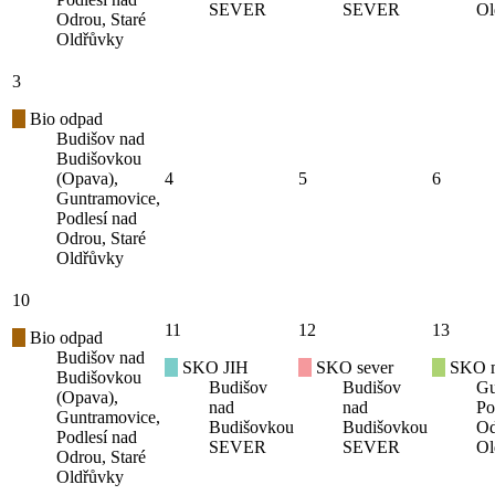
SEVER
SEVER
Ol
Odrou, Staré
Oldřůvky
3
Bio odpad
Budišov nad
Budišovkou
(Opava),
4
5
6
Guntramovice,
Podlesí nad
Odrou, Staré
Oldřůvky
10
11
12
13
Bio odpad
Budišov nad
SKO JIH
SKO sever
SKO mí
Budišovkou
Budišov
Budišov
Gu
(Opava),
nad
nad
Po
Guntramovice,
Budišovkou
Budišovkou
Od
Podlesí nad
SEVER
SEVER
Ol
Odrou, Staré
Oldřůvky