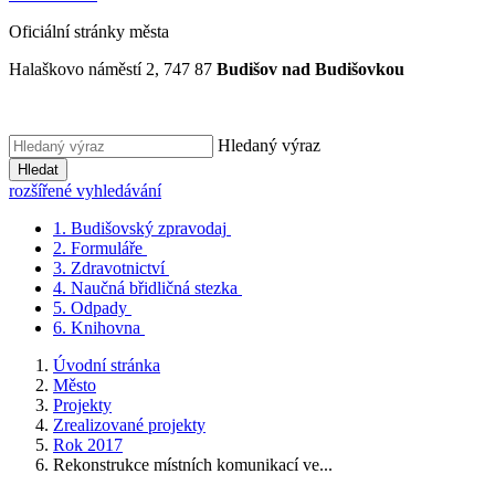
Oficiální stránky města
Halaškovo náměstí 2, 747 87
Budišov nad Budišovkou
Hledaný výraz
Hledat
rozšířené vyhledávání
1.
Budišovský zpravodaj
2.
Formuláře
3.
Zdravotnictví
4.
Naučná břidličná stezka
5.
Odpady
6.
Knihovna
Úvodní stránka
Město
Projekty
Zrealizované projekty
Rok 2017
Rekonstrukce místních komunikací ve...