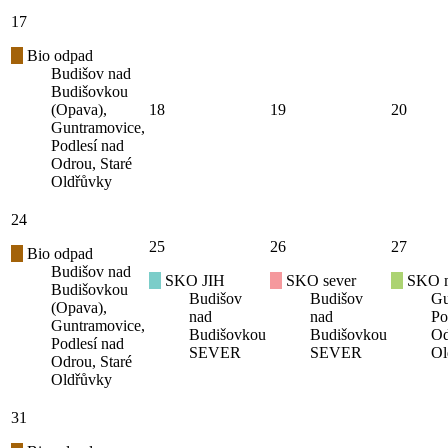
17
Bio odpad
Budišov nad
Budišovkou
(Opava),
18
19
20
Guntramovice,
Podlesí nad
Odrou, Staré
Oldřůvky
24
25
26
27
Bio odpad
Budišov nad
SKO JIH
SKO sever
SKO mí
Budišovkou
Budišov
Budišov
Gu
(Opava),
nad
nad
Po
Guntramovice,
Budišovkou
Budišovkou
Od
Podlesí nad
SEVER
SEVER
Ol
Odrou, Staré
Oldřůvky
31