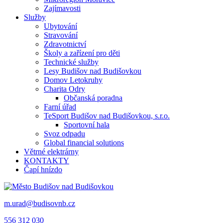
Zajímavosti
Služby
Ubytování
Stravování
Zdravotnictví
Školy a zařízení pro děti
Technické služby
Lesy Budišov nad Budišovkou
Domov Letokruhy
Charita Odry
Občanská poradna
Farní úřad
TeSport Budišov nad Budišovkou, s.r.o.
Sportovní hala
Svoz odpadu
Global financial solutions
Větrné elektrárny
KONTAKTY
Čapí hnízdo
m.urad@budisovnb.cz
556 312 030