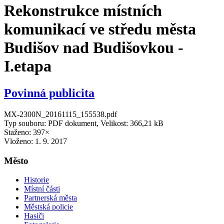
Rekonstrukce místních
komunikací ve středu města
Budišov nad Budišovkou -
I.etapa
Povinná publicita
MX-2300N_20161115_155538.pdf
Typ souboru: PDF dokument, Velikost: 366,21 kB
Staženo: 397×
Vloženo:
1. 9. 2017
Město
Historie
Místní části
Partnerská města
Městská policie
Hasiči