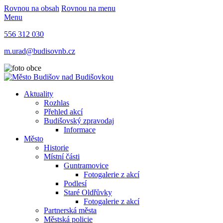
Rovnou na obsah
Rovnou na menu
Menu
556 312 030
m.urad@budisovnb.cz
Aktuality
Rozhlas
Přehled akcí
Budišovský zpravodaj
Informace
Město
Historie
Místní části
Guntramovice
Fotogalerie z akcí
Podlesí
Staré Oldřůvky
Fotogalerie z akcí
Partnerská města
Městská policie