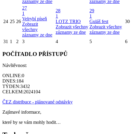
záznamy ze dne
záznamy ze dne
27
28
29
1
1
1
Velrybí píseň
24
25
26
LOTZ TRIO
Guláš fest
30
Zobrazit
Zobrazit všechny
Zobrazit všechny
všechny
záznamy ze dne
záznamy ze dne
záznamy ze dne
31
1
2
3
4
5
6
POČÍTADLO PŘÍSTUPŮ
Návštěvnost:
ONLINE:
0
DNES:
184
TÝDEN:
3432
CELKEM:
2024104
ČEZ distribuce - plánované odstávky
Zajímavé informace,
které by se vám mohly hodit…