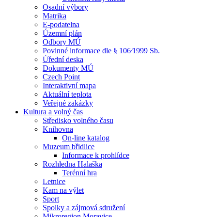
Osadní výbory
Matrika
E-podatelna
Územní plán
Odbory MÚ
Povinné informace dle § 106⁄1999 Sb.
Úřední deska
Dokumenty MÚ
Czech Point
Interaktivní mapa
Aktuální teplota
Veřejné zakázky
Kultura a volný čas
Středisko volného času
Knihovna
On-line katalog
Muzeum břidlice
Informace k prohlídce
Rozhledna Halaška
Terénní hra
Letnice
Kam na výlet
Sport
Spolky a zájmová sdružení
Mikroregion Moravice