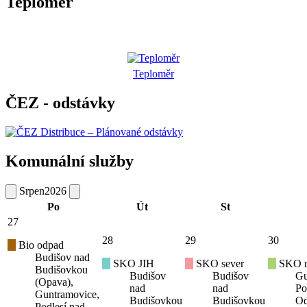
Teploměr
Teploměr
ČEZ - odstávky
Komunální služby
Srpen
2026
Po
Út
St
27
28
29
30
Bio odpad
Budišov nad
SKO JIH
SKO sever
SKO mí
Budišovkou
Budišov
Budišov
Gu
(Opava),
nad
nad
Po
Guntramovice,
Budišovkou
Budišovkou
Od
Podlesí nad