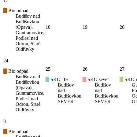
17
Bio odpad
Budišov nad
Budišovkou
(Opava),
18
19
20
Guntramovice,
Podlesí nad
Odrou, Staré
Oldřůvky
24
25
26
27
Bio odpad
Budišov nad
SKO JIH
SKO sever
SKO mí
Budišovkou
Budišov
Budišov
Gu
(Opava),
nad
nad
Po
Guntramovice,
Budišovkou
Budišovkou
Od
Podlesí nad
SEVER
SEVER
Ol
Odrou, Staré
Oldřůvky
31
Bio odpad