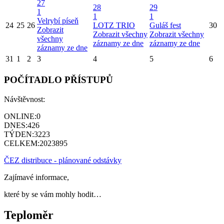
27
28
29
1
1
1
Velrybí píseň
24
25
26
LOTZ TRIO
Guláš fest
30
Zobrazit
Zobrazit všechny
Zobrazit všechny
všechny
záznamy ze dne
záznamy ze dne
záznamy ze dne
31
1
2
3
4
5
6
POČÍTADLO PŘÍSTUPŮ
Návštěvnost:
ONLINE:
0
DNES:
426
TÝDEN:
3223
CELKEM:
2023895
ČEZ distribuce - plánované odstávky
Zajímavé informace,
které by se vám mohly hodit…
Teploměr