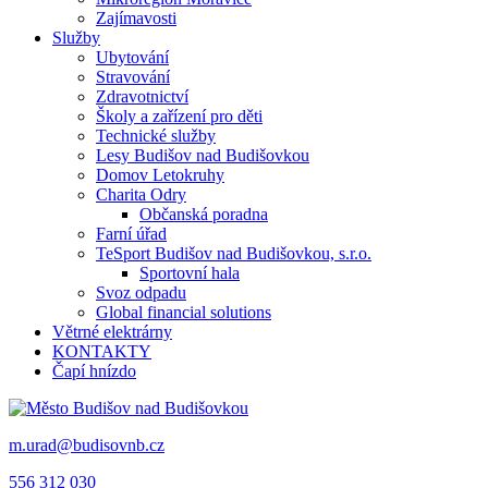
Zajímavosti
Služby
Ubytování
Stravování
Zdravotnictví
Školy a zařízení pro děti
Technické služby
Lesy Budišov nad Budišovkou
Domov Letokruhy
Charita Odry
Občanská poradna
Farní úřad
TeSport Budišov nad Budišovkou, s.r.o.
Sportovní hala
Svoz odpadu
Global financial solutions
Větrné elektrárny
KONTAKTY
Čapí hnízdo
m.urad@budisovnb.cz
556 312 030