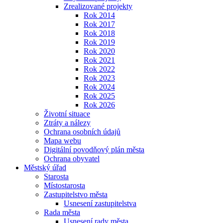
Zrealizované projekty
Rok 2014
Rok 2017
Rok 2018
Rok 2019
Rok 2020
Rok 2021
Rok 2022
Rok 2023
Rok 2024
Rok 2025
Rok 2026
Životní situace
Ztráty a nálezy
Ochrana osobních údajů
Mapa webu
Digitální povodňový plán města
Ochrana obyvatel
Městský úřad
Starosta
Místostarosta
Zastupitelstvo města
Usnesení zastupitelstva
Rada města
Usnesení rady města