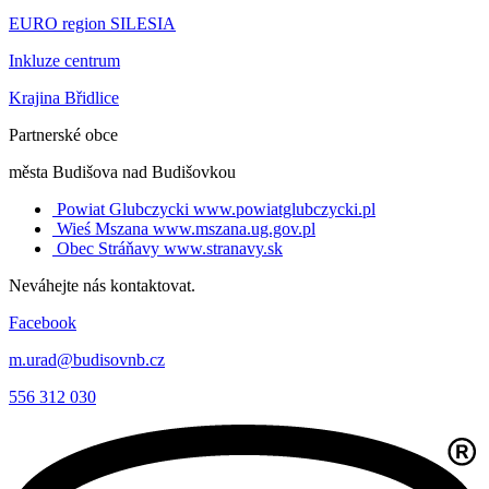
EURO region SILESIA
Inkluze centrum
Krajina Břidlice
Partnerské obce
města Budišova nad Budišovkou
Powiat Glubczycki
www.powiatglubczycki.pl
Wieś Mszana
www.mszana.ug.gov.pl
Obec Stráňavy
www.stranavy.sk
Neváhejte nás kontaktovat.
Facebook
m.urad@budisovnb.cz
556 312 030