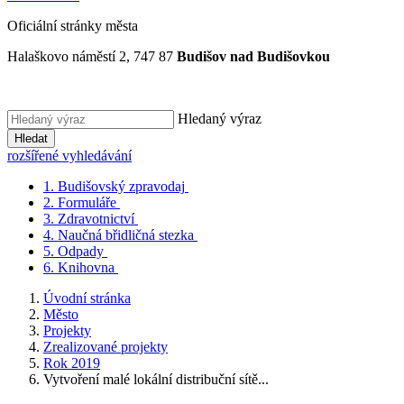
Oficiální stránky města
Halaškovo náměstí 2, 747 87
Budišov nad Budišovkou
Hledaný výraz
Hledat
rozšířené vyhledávání
1.
Budišovský zpravodaj
2.
Formuláře
3.
Zdravotnictví
4.
Naučná břidličná stezka
5.
Odpady
6.
Knihovna
Úvodní stránka
Město
Projekty
Zrealizované projekty
Rok 2019
Vytvoření malé lokální distribuční sítě...