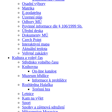
Osadní výbory
Matrika
E-podatelna
Územní plán
Odbory MÚ
Povinné informace dle § 106⁄1999 Sb.
Úřední deska
Dokumenty MÚ
Czech Point
Interaktivní mapa
Aktuální teplota
Veřejné zakázky
Kultura a volný čas
Středisko volného času
Knihovna
On-line katalog
Muzeum břidlice
Informace k prohlídce
Rozhledna Halaška
Terénní hra
Letnice
Kam na výlet
Sport
Spolky a zájmová sdružení
Mikroregion Moravice