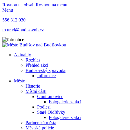
Rovnou na obsah
Rovnou na menu
Menu
556 312 030
m.urad@budisovnb.cz
Aktuality
Rozhlas
Přehled akcí
Budišovský zpravodaj
Informace
Město
Historie
Místní části
Guntramovice
Fotogalerie z akcí
Podlesí
Staré Oldřůvky
Fotogalerie z akcí
Partnerská města
Městská policie