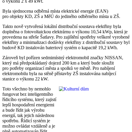
o výkonu 2 x 49 kWt.
Byla sjednocena odběrná místa elektrické energie (EAN)
pro objekty KD, ZŠ a MěÚ do jediného odběrného místa u ZŠ.
Takto nově vytvořená lokální distribuční soustava elektřiny byla
doplněna o fotovoltaickou elektrárnu o výkonu 10,54 kWp, která je
provedena na střeše Šatlavy. Pro zajištění spotřeby veškeré vyrobené
elektřiny a minimalizaci dodávky elektřiny z distribuční soustavy byl
budově KD instalován bateriový systém o kapacitě 19,2 kWh.
Zároveň byl pořízen sedmimístný elektromobil značky NISSAN,
který má předpokládaný dojezd 200 km a který bude sloužit
pro potřeby organizací města a spolků ve městě. Pro nabíjení
elektromobilu byla na stěně přístavby ZŠ instalována nabíjecí
stanice o výkonu 22 kW.
Toto všechno by nemohlo
fungovat bez inteligentního
řídicího systému, který zajistí
lepší hospodaření energiemi
a bude řídit jak výrobu
energií, tak jejich následnou
spotřebu. Řídicí systém je
možno ovládat vzdáleně a je
plně automatizován řídit