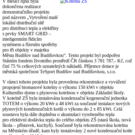
V měsíci říjnu byla
dokončena realizace
demonstračního projektu
pod názvem „Vytvoření malé
lokální distribuční sítě
pro distribuci tepla a elektřiny
s prvky SMART GRID –
inteligentním řídicím
systémem a řízením spotřeby
pro tři objekty v majetku
Města Budišov nad Budišovkou“. Tento projekt byl podpořen
Státním fondem životního prostředí ČR částkou 3 781 787,- Kč, což
činí 75 % celkových uznatelných nákladů. Příjemce dotace je
městská společnost TeSport Budišov nad Budišovkou, s.r.o.
V rámci tohoto projektu byla provedena rekonstrukce a vyvážení
propojení biomasové kotelny o výkonu 150 kWt v objektu
Kulturního domu s plynovou kotelnou v objektu Základní školy.
V kotelně ZŠ byla instalována kondenzační kogenerační jednotka
TOTEM o výkonu 20 kWe a 48 kWt za současné instalace nových
plynových kondenzačních kotlů o výkonu do 2 x 85 kWt. Celá
soustavu byla dále doplněna o akumulaci vyrobeného tepla
pro efektivní dodávku tepla do celého objektu ZŠ (stará škola, nová
škola – přístavek, kuchyň). Současně byla rekonstruována kotelna
na Městském úřadě, kam byly instalovány 2 nové kondenzační kotle