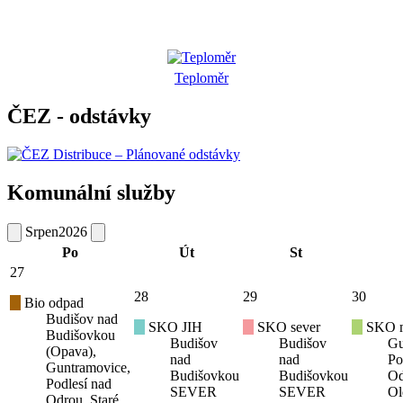
Teploměr
ČEZ - odstávky
Komunální služby
Srpen
2026
Po
Út
St
27
28
29
30
Bio odpad
Budišov nad
SKO JIH
SKO sever
SKO mí
Budišovkou
Budišov
Budišov
Gu
(Opava),
nad
nad
Po
Guntramovice,
Budišovkou
Budišovkou
Od
Podlesí nad
SEVER
SEVER
Ol
Odrou, Staré