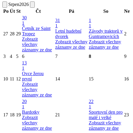
Srpen
2026
Po
Út
St
Čt
Pá
So
Ne
30
31
1
1
1
1
Četník ze Saint
Letní hudební
Závody traktorů v
27
28
29
Tropez
2
dvorek
Guntramovicích
Zobrazit
Zobrazit všechny
Zobrazit všechny
všechny
záznamy ze dne
záznamy ze dne
záznamy ze dne
3
4
5
6
7
8
9
13
1
Ovce žerou
10
11
12
první
14
15
16
Zobrazit
všechny
záznamy ze dne
20
22
1
1
Bardotky
Sportovní den pro
17
18
19
21
23
Zobrazit
malé i velké
všechny
Zobrazit všechny
záznamy ze dne
záznamy ze dne