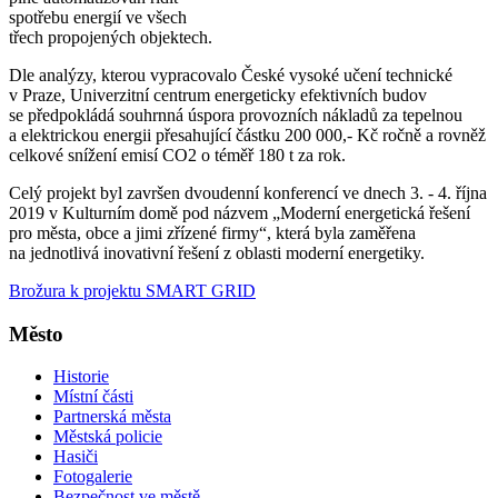
spotřebu energií ve všech
třech propojených objektech.
Dle analýzy, kterou vypracovalo České vysoké učení technické
v Praze, Univerzitní centrum energeticky efektivních budov
se předpokládá souhrnná úspora provozních nákladů za tepelnou
a elektrickou energii přesahující částku 200 000,- Kč ročně a rovněž
celkové snížení emisí CO2 o téměř 180 t za rok.
Celý projekt byl završen dvoudenní konferencí ve dnech 3. - 4. října
2019 v Kulturním domě pod názvem „Moderní energetická řešení
pro města, obce a jimi zřízené firmy“, která byla zaměřena
na jednotlivá inovativní řešení z oblasti moderní energetiky.
Brožura k projektu SMART GRID
Město
Historie
Místní části
Partnerská města
Městská policie
Hasiči
Fotogalerie
Bezpečnost ve městě