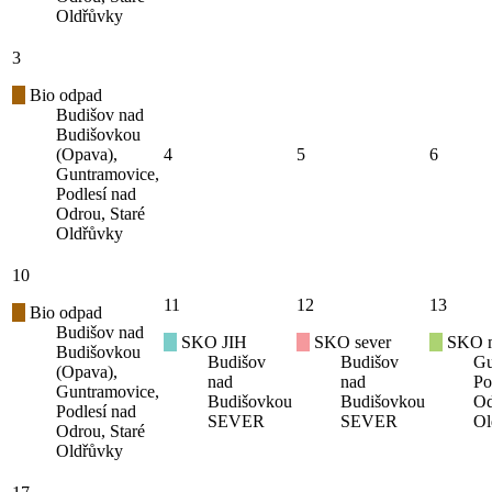
Oldřůvky
3
Bio odpad
Budišov nad
Budišovkou
(Opava),
4
5
6
Guntramovice,
Podlesí nad
Odrou, Staré
Oldřůvky
10
11
12
13
Bio odpad
Budišov nad
SKO JIH
SKO sever
SKO mí
Budišovkou
Budišov
Budišov
Gu
(Opava),
nad
nad
Po
Guntramovice,
Budišovkou
Budišovkou
Od
Podlesí nad
SEVER
SEVER
Ol
Odrou, Staré
Oldřůvky