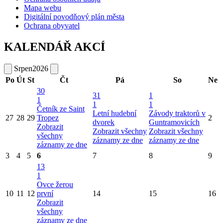
Mapa webu
Digitální povodňový plán města
Ochrana obyvatel
KALENDÁŘ AKCÍ
Srpen
2026
Po
Út
St
Čt
Pá
So
Ne
30
31
1
1
1
1
Četník ze Saint
Letní hudební
Závody traktorů v
27
28
29
Tropez
2
dvorek
Guntramovicích
Zobrazit
Zobrazit všechny
Zobrazit všechny
všechny
záznamy ze dne
záznamy ze dne
záznamy ze dne
3
4
5
6
7
8
9
13
1
Ovce žerou
10
11
12
první
14
15
16
Zobrazit
všechny
záznamy ze dne