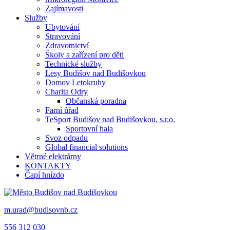
Zajímavosti
Služby
Ubytování
Stravování
Zdravotnictví
Školy a zařízení pro děti
Technické služby
Lesy Budišov nad Budišovkou
Domov Letokruhy
Charita Odry
Občanská poradna
Farní úřad
TeSport Budišov nad Budišovkou, s.r.o.
Sportovní hala
Svoz odpadu
Global financial solutions
Větrné elektrárny
KONTAKTY
Čapí hnízdo
m.urad@budisovnb.cz
556 312 030