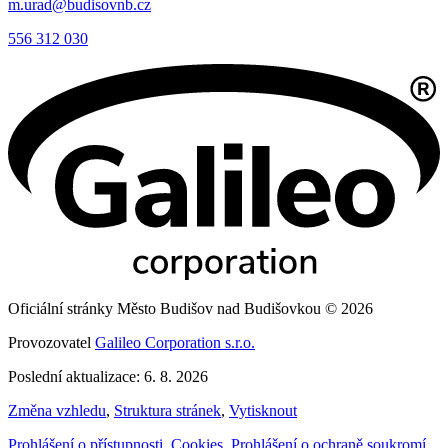
m.urad@budisovnb.cz
556 312 030
Oficiální stránky Město Budišov nad Budišovkou © 2026
Provozovatel
Galileo Corporation s.r.o.
Poslední aktualizace: 6. 8. 2026
Změna vzhledu
,
Struktura stránek
,
Vytisknout
Prohlášení o přístupnosti
,
Cookies
,
Prohlášení o ochraně soukromí