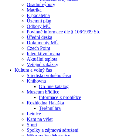
Osadní výbory
Matrika
E-podatelna
Územní plán
Odbory MÚ
Povinné informace dle § 106⁄1999 Sb.
Úřední deska
Dokumenty MÚ
Czech Point
Interaktivní mapa
Aktuální teplota
Veřejné zakázky
Kultura a volný čas
Středisko volného času
Knihovna
On-line katalog
Muzeum břidlice
Informace k prohlídce
Rozhledna Halaška
Terénní hra
Letnice
Kam na výlet
Sport
Spolky a zájmová sdružení
Mikroregion Moravice