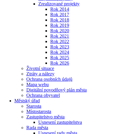
Zrealizované projekty
Rok 2014
Rok 2017
Rok 2018
Rok 2019
Rok 2020
Rok 2021
Rok 2022
Rok 2023
Rok 2024
Rok 2025
Rok 2026
Životní situace
Ztráty a nálezy
Ochrana osobních údajů
Mapa webu
Digitální povodňový plán města
Ochrana obyvatel
Městský úřad
Starosta
Místostarosta
Zastupitelstvo města
Usnesení zastupitelstva
Rada města
Usnesení rady města