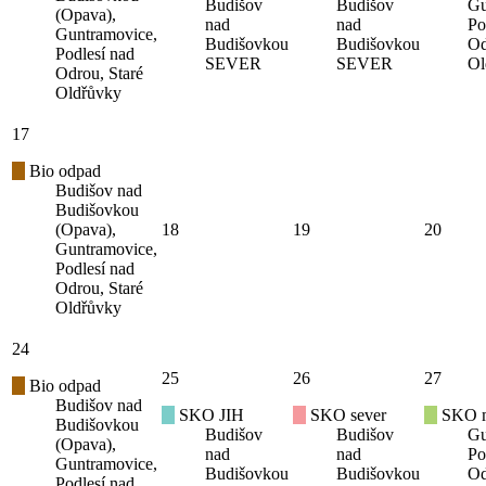
Budišov
Budišov
Gu
(Opava),
nad
nad
Po
Guntramovice,
Budišovkou
Budišovkou
Od
Podlesí nad
SEVER
SEVER
Ol
Odrou, Staré
Oldřůvky
17
Bio odpad
Budišov nad
Budišovkou
(Opava),
18
19
20
Guntramovice,
Podlesí nad
Odrou, Staré
Oldřůvky
24
25
26
27
Bio odpad
Budišov nad
SKO JIH
SKO sever
SKO mí
Budišovkou
Budišov
Budišov
Gu
(Opava),
nad
nad
Po
Guntramovice,
Budišovkou
Budišovkou
Od
Podlesí nad