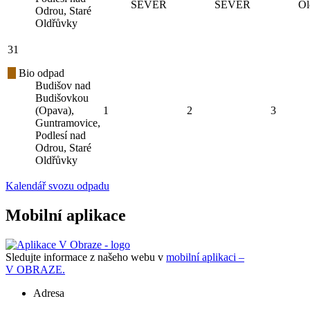
SEVER
SEVER
Ol
Odrou, Staré
Oldřůvky
31
Bio odpad
Budišov nad
Budišovkou
(Opava),
1
2
3
Guntramovice,
Podlesí nad
Odrou, Staré
Oldřůvky
Kalendář svozu odpadu
Mobilní aplikace
Sledujte informace z našeho webu v
mobilní aplikaci –
V OBRAZE.
Adresa