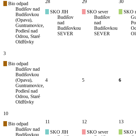
28
29
30
Bio odpad
Budišov nad
SKO JIH
SKO sever
SKO mí
Budišovkou
Budišov
Budišov
Gu
(Opava),
nad
nad
Po
Guntramovice,
Budišovkou
Budišovkou
Od
Podlesí nad
SEVER
SEVER
Ol
Odrou, Staré
Oldřůvky
3
Bio odpad
Budišov nad
Budišovkou
(Opava),
4
5
6
Guntramovice,
Podlesí nad
Odrou, Staré
Oldřůvky
10
11
12
13
Bio odpad
Budišov nad
SKO JIH
SKO sever
SKO mí
Budišovkou