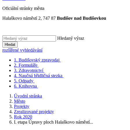
Oficiální stránky města
Halaškovo náměstí 2, 747 87
Budišov nad Budišovkou
Hledaný výraz
Hledat
rozšířené vyhledávání
1.
Budišovský zpravodaj
2.
Formuláře
3.
Zdravotnictví
4.
Naučná břidličná stezka
5.
Odpady
6.
Knihovna
Úvodní stránka
Město
Projekty
Zrealizované projekty
Rok 2020
I. etapa Úpravy ploch Halaškovo náměstí...