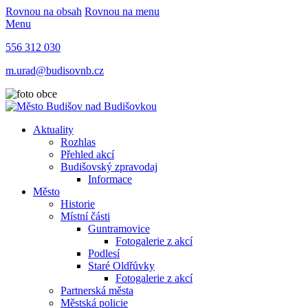
Rovnou na obsah
Rovnou na menu
Menu
556 312 030
m.urad@budisovnb.cz
Aktuality
Rozhlas
Přehled akcí
Budišovský zpravodaj
Informace
Město
Historie
Místní části
Guntramovice
Fotogalerie z akcí
Podlesí
Staré Oldřůvky
Fotogalerie z akcí
Partnerská města
Městská policie