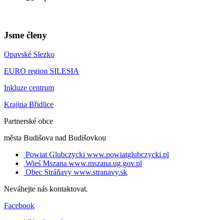
Jsme členy
Opavské Slezko
EURO region SILESIA
Inkluze centrum
Krajina Břidlice
Partnerské obce
města Budišova nad Budišovkou
Powiat Glubczycki
www.powiatglubczycki.pl
Wieś Mszana
www.mszana.ug.gov.pl
Obec Stráňavy
www.stranavy.sk
Neváhejte nás kontaktovat.
Facebook