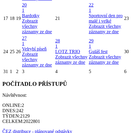
20
22
1
1
Bardotky
Sportovní den pro
17
18
19
21
23
Zobrazit
malé i velké
všechny
Zobrazit všechny
záznamy ze dne
záznamy ze dne
27
28
29
1
1
1
Velrybí píseň
24
25
26
LOTZ TRIO
Guláš fest
30
Zobrazit
Zobrazit všechny
Zobrazit všechny
všechny
záznamy ze dne
záznamy ze dne
záznamy ze dne
31
1
2
3
4
5
6
POČÍTADLO PŘÍSTUPŮ
Návštěvnost:
ONLINE:
2
DNES:
242
TÝDEN:
2129
CELKEM:
2022801
ČEZ distribuce - plánované odstávky