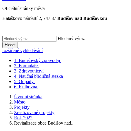
Oficiální stránky města
Halaškovo náměstí 2, 747 87
Budišov nad Budišovkou
Hledaný výraz
Hledat
rozšířené vyhledávání
1.
Budišovský zpravodaj
2.
Formuláře
3.
Zdravotnictví
4.
Naučná břidličná stezka
5.
Odpady
6.
Knihovna
Úvodní stránka
Město
Projekty
Zrealizované projekty
Rok 2022
Revitalizace obce Budišov nad...