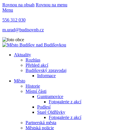
Rovnou na obsah
Rovnou na menu
Menu
556 312 030
m.urad@budisovnb.cz
Aktuality
Rozhlas
Přehled akcí
Budišovský zpravodaj
Informace
Město
Historie
Místní části
Guntramovice
Fotogalerie z akcí
Podlesí
Staré Oldřůvky
Fotogalerie z akcí
Partnerská města
Městská policie