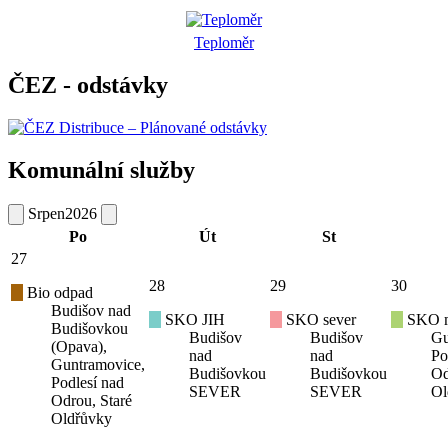
Teploměr
ČEZ - odstávky
Komunální služby
Srpen
2026
Po
Út
St
27
28
29
30
Bio odpad
Budišov nad
SKO JIH
SKO sever
SKO mí
Budišovkou
Budišov
Budišov
Gu
(Opava),
nad
nad
Po
Guntramovice,
Budišovkou
Budišovkou
Od
Podlesí nad
SEVER
SEVER
Ol
Odrou, Staré
Oldřůvky