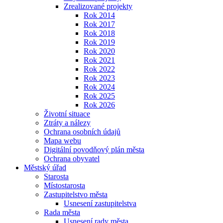
Zrealizované projekty
Rok 2014
Rok 2017
Rok 2018
Rok 2019
Rok 2020
Rok 2021
Rok 2022
Rok 2023
Rok 2024
Rok 2025
Rok 2026
Životní situace
Ztráty a nálezy
Ochrana osobních údajů
Mapa webu
Digitální povodňový plán města
Ochrana obyvatel
Městský úřad
Starosta
Místostarosta
Zastupitelstvo města
Usnesení zastupitelstva
Rada města
Usnesení rady města