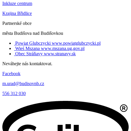
Inkluze centrum
Krajina Břidlice
Partnerské obce
města Budišova nad Budišovkou
Powiat Glubczycki
www.powiatglubczycki.pl
Wieś Mszana
www.mszana.ug.gov.pl
Obec Stráňavy
www.stranavy.sk
Neváhejte nás kontaktovat.
Facebook
m.urad@budisovnb.cz
556 312 030