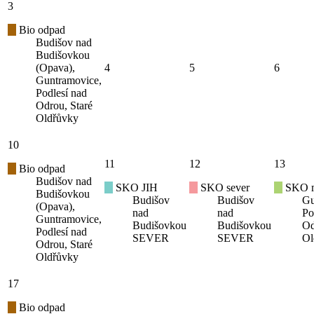
3
Bio odpad
Budišov nad
Budišovkou
(Opava),
4
5
6
Guntramovice,
Podlesí nad
Odrou, Staré
Oldřůvky
10
11
12
13
Bio odpad
Budišov nad
SKO JIH
SKO sever
SKO mí
Budišovkou
Budišov
Budišov
Gu
(Opava),
nad
nad
Po
Guntramovice,
Budišovkou
Budišovkou
Od
Podlesí nad
SEVER
SEVER
Ol
Odrou, Staré
Oldřůvky
17
Bio odpad