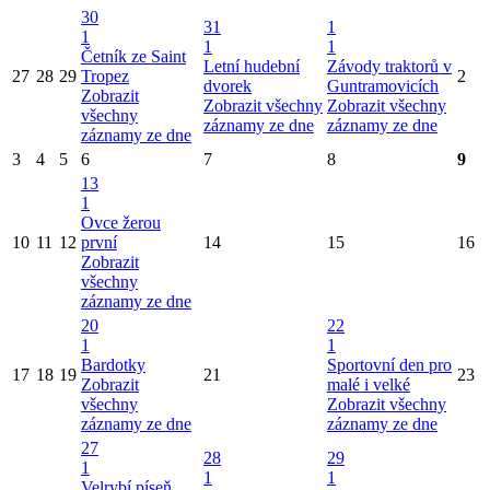
30
31
1
1
1
1
Četník ze Saint
Letní hudební
Závody traktorů v
27
28
29
Tropez
2
dvorek
Guntramovicích
Zobrazit
Zobrazit všechny
Zobrazit všechny
všechny
záznamy ze dne
záznamy ze dne
záznamy ze dne
3
4
5
6
7
8
9
13
1
Ovce žerou
10
11
12
první
14
15
16
Zobrazit
všechny
záznamy ze dne
20
22
1
1
Bardotky
Sportovní den pro
17
18
19
21
23
Zobrazit
malé i velké
všechny
Zobrazit všechny
záznamy ze dne
záznamy ze dne
27
28
29
1
1
1
Velrybí píseň