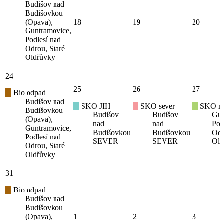
Budišov nad
Budišovkou
(Opava),
18
19
20
Guntramovice,
Podlesí nad
Odrou, Staré
Oldřůvky
24
25
26
27
Bio odpad
Budišov nad
SKO JIH
SKO sever
SKO mí
Budišovkou
Budišov
Budišov
Gu
(Opava),
nad
nad
Po
Guntramovice,
Budišovkou
Budišovkou
Od
Podlesí nad
SEVER
SEVER
Ol
Odrou, Staré
Oldřůvky
31
Bio odpad
Budišov nad
Budišovkou
(Opava),
1
2
3