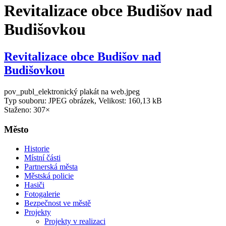
Revitalizace obce Budišov nad
Budišovkou
Revitalizace obce Budišov nad
Budišovkou
pov_publ_elektronický plakát na web.jpeg
Typ souboru: JPEG obrázek, Velikost: 160,13 kB
Staženo: 307×
Město
Historie
Místní části
Partnerská města
Městská policie
Hasiči
Fotogalerie
Bezpečnost ve městě
Projekty
Projekty v realizaci