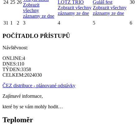
24
25
26
LOTZ TRIO
Guláš fest
30
Zobrazit
Zobrazit všechny
Zobrazit všechny
všechny
záznamy ze dne
záznamy ze dne
záznamy ze dne
31
1
2
3
4
5
6
POČÍTADLO PŘÍSTUPŮ
Návštěvnost:
ONLINE:
4
DNES:
110
TÝDEN:
3358
CELKEM:
2024030
ČEZ distribuce - plánované odstávky
Zajímavé informace,
které by se vám mohly hodit…
Teploměr