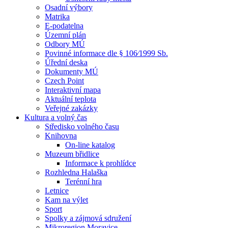
Osadní výbory
Matrika
E-podatelna
Územní plán
Odbory MÚ
Povinné informace dle § 106⁄1999 Sb.
Úřední deska
Dokumenty MÚ
Czech Point
Interaktivní mapa
Aktuální teplota
Veřejné zakázky
Kultura a volný čas
Středisko volného času
Knihovna
On-line katalog
Muzeum břidlice
Informace k prohlídce
Rozhledna Halaška
Terénní hra
Letnice
Kam na výlet
Sport
Spolky a zájmová sdružení
Mikroregion Moravice