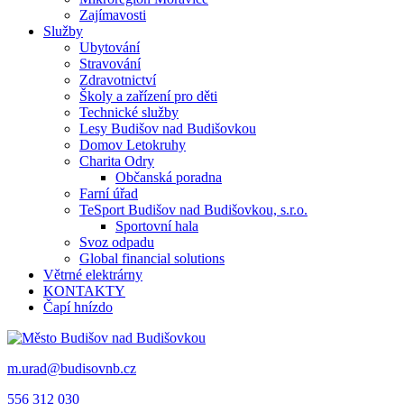
Zajímavosti
Služby
Ubytování
Stravování
Zdravotnictví
Školy a zařízení pro děti
Technické služby
Lesy Budišov nad Budišovkou
Domov Letokruhy
Charita Odry
Občanská poradna
Farní úřad
TeSport Budišov nad Budišovkou, s.r.o.
Sportovní hala
Svoz odpadu
Global financial solutions
Větrné elektrárny
KONTAKTY
Čapí hnízdo
m.urad@budisovnb.cz
556 312 030